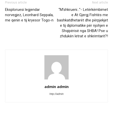
Previous article
Next article
Eksploruesi legjendar
“M’shkrueni…”- Letërkëmbimet
norvegjez, Leonhard Seppala,
e At Gjergj Fishtës me
me qenin e tij kryesor Togo-n
bashkatdhetarët dhe përpjekjet
e tij diplomatike për njohjen e
Shqipërisë nga SHBA! Pse u
zhdukën letrat e shkrimtarit?!
admin admin
http://admin