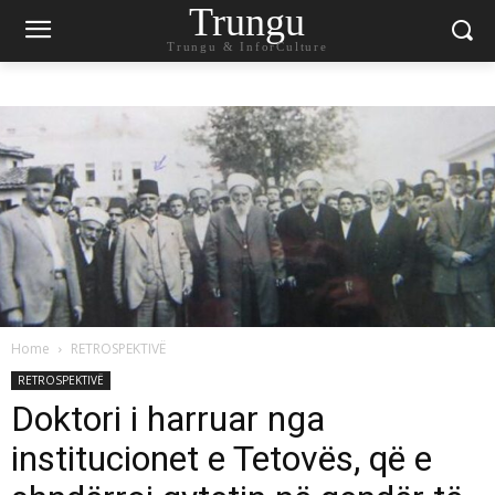
Trungu
Trungu & InforCulture
Home
RETROSPEKTIVË
RETROSPEKTIVË
Doktori i harruar nga
institucionet e Tetovës, që e