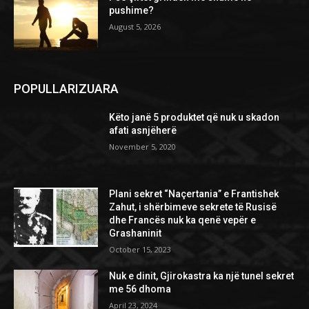
pushime?
August 5, 2026
POPULLARIZUARA
Këto janë 5 produktet që nuk u skadon
afati asnjëherë
November 5, 2020
Plani sekret “Naçertania” e Frantishek
Zahut, i shërbimeve sekrete të Rusisë
dhe Francës nuk ka qenë vepër e
Grashaninit
October 15, 2023
Nuk e dinit, Gjirokastra ka një tunel sekret
me 56 dhoma
April 23, 2024