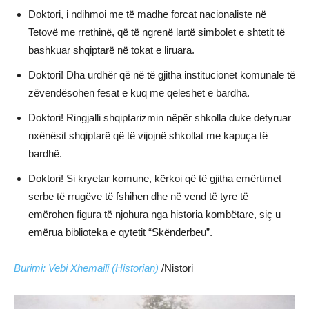
Doktori, i ndihmoi me të madhe forcat nacionaliste në
Tetovë me rrethinë, që të ngrenë lartë simbolet e shtetit të
bashkuar shqiptarë në tokat e liruara.
Doktori! Dha urdhër që në të gjitha institucionet komunale të
zëvendësohen fesat e kuq me qeleshet e bardha.
Doktori! Ringjalli shqiptarizmin nëpër shkolla duke detyruar
nxënësit shqiptarë që të vijojnë shkollat me kapuça të
bardhë.
Doktori! Si kryetar komune, kërkoi që të gjitha emërtimet
serbe të rrugëve të fshihen dhe në vend të tyre të
emërohen figura të njohura nga historia kombëtare, siç u
emërua biblioteka e qytetit “Skënderbeu”.
Burimi: Vebi Xhemaili (Historian)
/Nistori