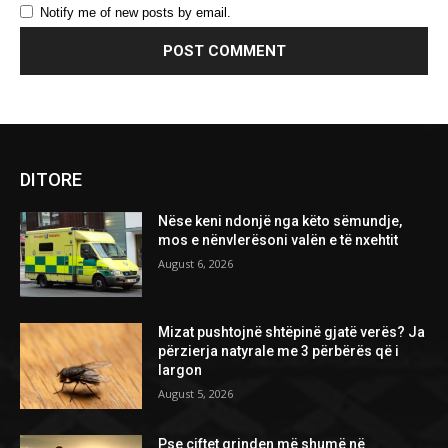
Notify me of new posts by email.
DITORE
Nëse keni ndonjë nga këto sëmundje,
mos e nënvlerësoni valën e të nxehtit
August 6, 2026
Mizat pushtojnë shtëpinë gjatë verës? Ja
përzierja natyrale me 3 përbërës që i
largon
August 5, 2026
Pse çiftet grinden më shumë në