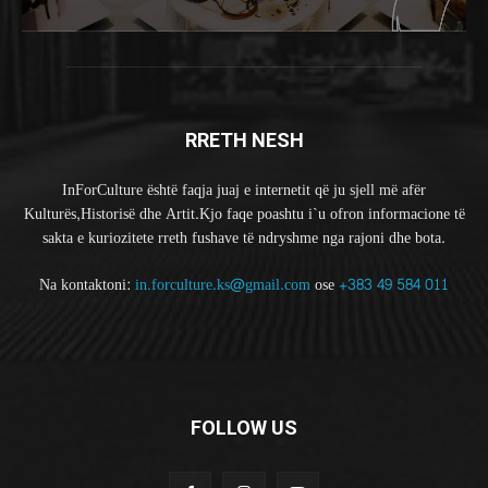
RRETH NESH
InForCulture është faqja juaj e internetit që ju sjell më afër
Kulturës,Historisë dhe Artit.Kjo faqe poashtu i`u ofron informacione të
sakta e kuriozitete rreth fushave të ndryshme nga rajoni dhe bota.
Na kontaktoni:
in.forculture.ks@gmail.com
ose
+383 49 584 011
FOLLOW US