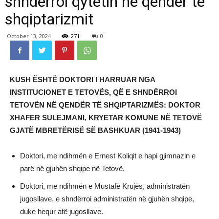
shndërroi qytetin në qendër të
shqiptarizmit
October 13, 2024
271
0
KUSH ËSHTË DOKTORI I HARRUAR NGA
INSTITUCIONET E TETOVËS, QË E SHNDËRROI
TETOVËN NË QENDËR TË SHQIPTARIZMËS: DOKTOR
XHAFER SULEJMANI, KRYETAR KOMUNE NË TETOVË
GJATË MBRETËRISË SË BASHKUAR (1941-1943)
Doktori, me ndihmën e Ernest Koliqit e hapi gjimnazin e
parë në gjuhën shqipe në Tetovë.
Doktori, me ndihmën e Mustafë Krujës, administratën
jugosllave, e shndërroi administratën në gjuhën shqipe,
duke hequr atë jugosllave.