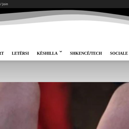
 / Join
RT
LETËRSI
KËSHILLA
SHKENCË/TECH
SOCIALE