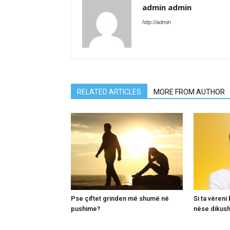
admin admin
http://admin
RELATED ARTICLES
MORE FROM AUTHOR
Pse çiftet grinden më shumë në
Si ta vëren
pushime?
nëse dikush