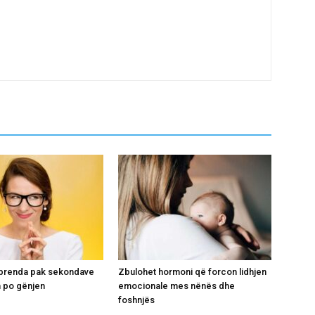
i brenda pak sekondave
Zbulohet hormoni që forcon lidhjen
 po gënjen
emocionale mes nënës dhe
foshnjës