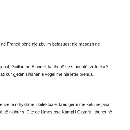
ik në Francë bënë një zbulim befasues: një mesazh në
ajonal, Guillaume Blondel, ka thënë se studentët vullnetarë
ati kur gjetën shishen e vogël me një letër brenda.
ërive të ndryshme intelektuale, kreu gërmime këtu në janar
, të njohur si Cite de Limes ose Kampi i Cezarit”, thuhet në