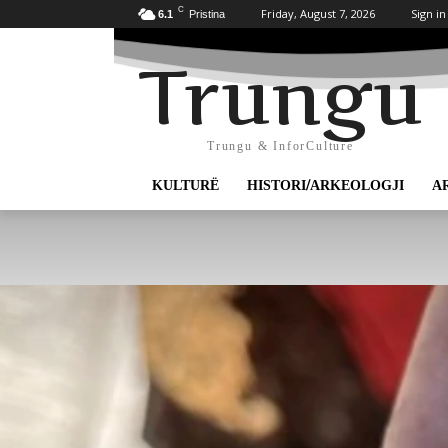
C
Friday, August 7, 2026
Sign in
6.1
Pristina
Trungu
Trungu & InforCulture
KULTURË
HISTORI/ARKEOLOGJI
A