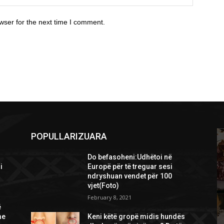
wser for the next time I comment.
POPULLARIZUARA
Do befasoheni:Udhëtoi në
i
Europë për të treguar sesi
ndryshuan vendet për 100
vjet(Foto)
February 8, 2021
ë
me
Keni këtë gropë midis hundës