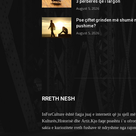
3 përbërës që i largon
August 5, 2026
Pse çiftet grinden më shumë 
pushime?
August 5, 2026
RRETH NESH
InForCulture është faqja juaj e internetit që ju sjell më
Kulturës,Historisë dhe Artit.Kjo faqe poashtu i`u ofro
sakta e kuriozitete rreth fushave të ndryshme nga rajon