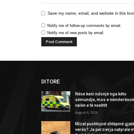
Save my name, email, and website in this bro
Notify me of follow-up comments by email.
Notify me of new posts by email.
DITORE
Nëse keni ndonjë nga këto
sëmundje, mos e nënvlerëson
valën e të nxehtit
August 6, 2026
Mizat pushtojnë shtëpinë gjat
verës? Ja përzierja natyrale 