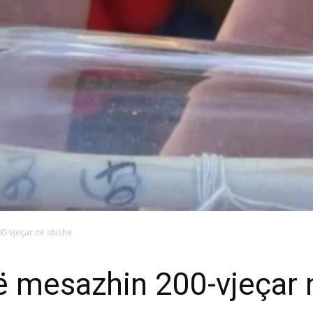
0-vjeçar në shishe
ë mesazhin 200-vjeçar 