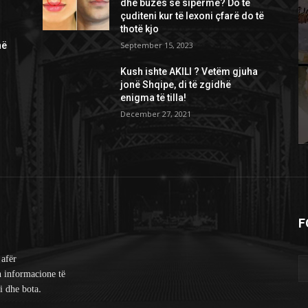
dhe buzës së sipërme? Do të
çuditeni kur të lexoni çfarë do të
thotë kjo
në
September 15, 2023
Kush ishte AKILI ? Vetëm gjuha
jonë Shqipe, di të zgidhë
enigma të tilla!
December 27, 2021
F
 afër
n informacione të
i dhe bota.