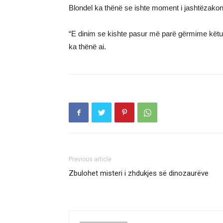
Blondel ka thënë se ishte moment i jashtëzako
“E dinim se kishte pasur më parë gërmime këtu, 
ka thënë ai.
Previous article
Zbulohet misteri i zhdukjes së dinozaurëve