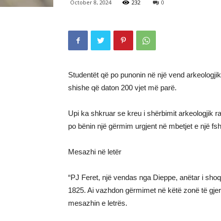
October 8, 2024
232
0
Studentët që po punonin në një vend arkeologj
shishe që daton 200 vjet më parë.
Upi ka shkruar se kreu i shërbimit arkeologjik r
po bënin një gërmim urgjent në mbetjet e një fsh
Mesazhi në letër
“PJ Feret, një vendas nga Dieppe, anëtar i shoq
1825. Ai vazhdon gërmimet në këtë zonë të gjerë
mesazhin e letrës.