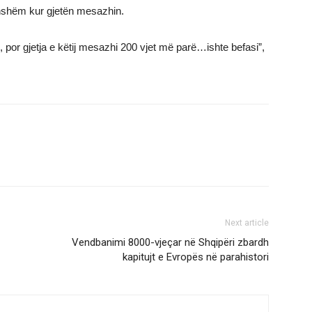
nshëm kur gjetën mesazhin.
por gjetja e këtij mesazhi 200 vjet më parë…ishte befasi”,
Next article
Vendbanimi 8000-vjeçar në Shqipëri zbardh
kapitujt e Evropës në parahistori