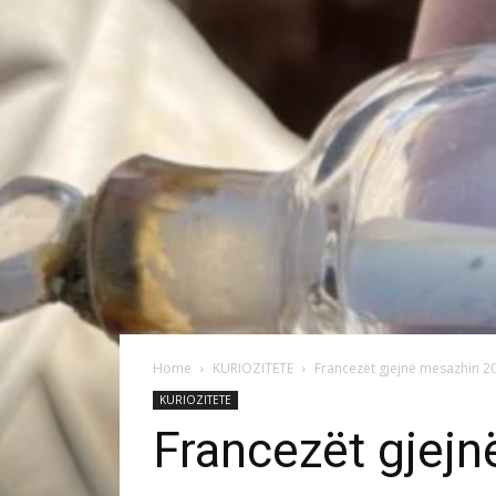
Home
KURIOZITETE
Francezët gjejnë mesazhin 20
KURIOZITETE
Francezët gjejn