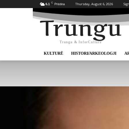
C
Thursday, August 6, 2026
Sign
6.1
Pristina
Trungu
Trungu & InforCulture
KULTURË
HISTORI/ARKEOLOGJI
A