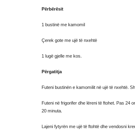
Përbërësit
1 bustinë me kamomil
Çerek gote me ujë të nxehtë
1 lugë gjelle me kos.
Përgatitja
Futeni bustinën e kamomilit në ujë të nxehtë. S
Futeni në frigorifer dhe lëreni të ftohet. Pas 2
20 minuta.
Lajeni fytyrën me ujë të ftohtë dhe vendosni kre