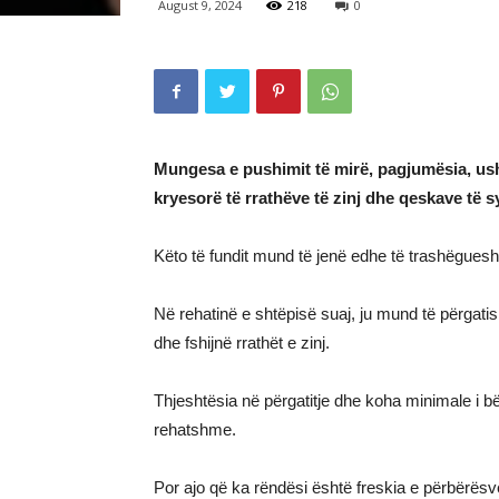
August 9, 2024
218
0
Mungesa e pushimit të mirë, pagjumësia, ush
kryesorë të rrathëve të zinj dhe qeskave të s
Këto të fundit mund të jenë edhe të trashëgues
Në rehatinë e shtëpisë suaj, ju mund të përgati
dhe fshijnë rrathët e zinj.
Thjeshtësia në përgatitje dhe koha minimale i bëj
rehatshme.
Por ajo që ka rëndësi është freskia e përbërësv