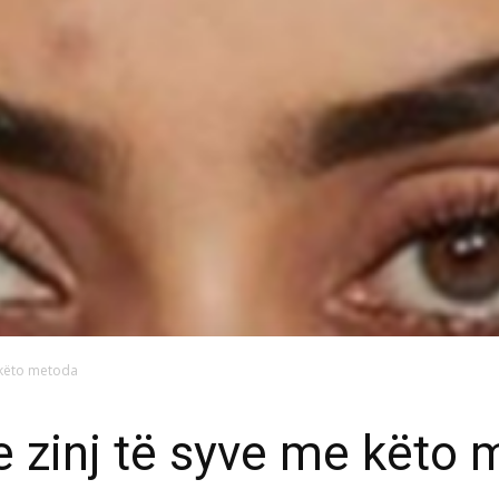
e këto metoda
 e zinj të syve me këto