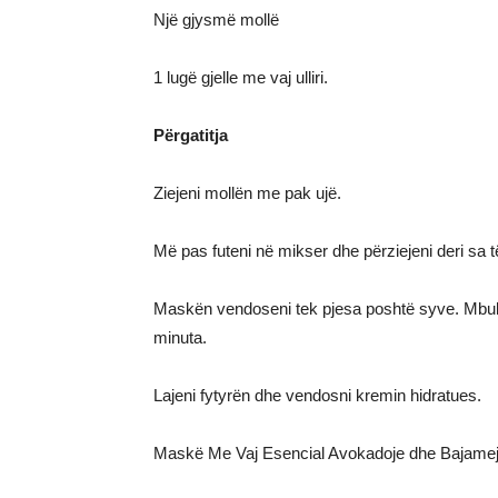
Një gjysmë mollë
1 lugë gjelle me vaj ulliri.
Përgatitja
Ziejeni mollën me pak ujë.
Më pas futeni në mikser dhe përziejeni deri sa të k
Maskën vendoseni tek pjesa poshtë syve. Mbulo
minuta.
Lajeni fytyrën dhe vendosni kremin hidratues.
Maskë Me Vaj Esencial Avokadoje dhe Bajame