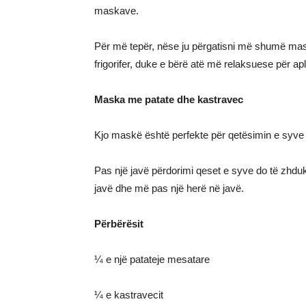
maskave.
Për më tepër, nëse ju përgatisni më shumë maskë
frigorifer, duke e bërë atë më relaksuese për ap
Maska me patate dhe kastravec
Kjo maskë është perfekte për qetësimin e syve d
Pas një javë përdorimi qeset e syve do të zhduk
javë dhe më pas një herë në javë.
Përbërësit
¼ e një patateje mesatare
¼ e kastravecit