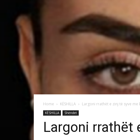
Home
KËSHILLA
Largoni rrathët e zinj të syve m
KËSHILLA
Shëndet
Largoni rrathët