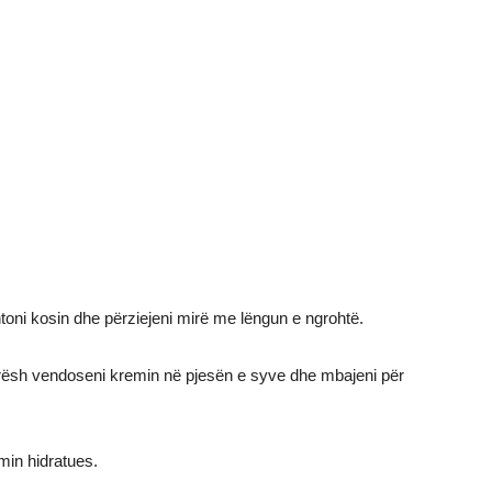
htoni kosin dhe përziejeni mirë me lëngun e ngrohtë.
4 orësh vendoseni kremin në pjesën e syve dhe mbajeni për
min hidratues.