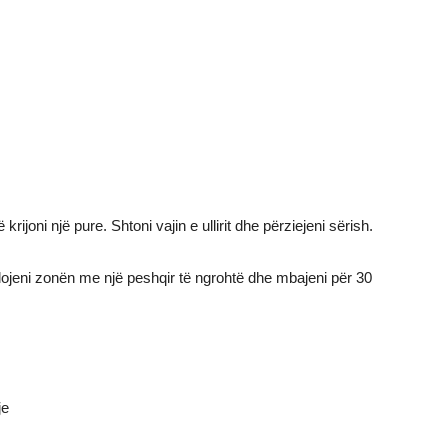
rijoni një pure. Shtoni vajin e ullirit dhe përziejeni sërish.
jeni zonën me një peshqir të ngrohtë dhe mbajeni për 30
je