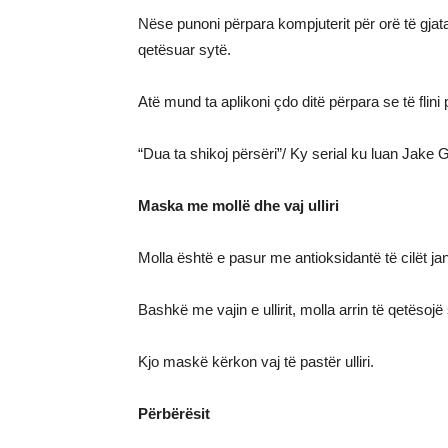
Nëse punoni përpara kompjuterit për orë të gjata
qetësuar sytë.
Atë mund ta aplikoni çdo ditë përpara se të flini 
“Dua ta shikoj përsëri”/ Ky serial ku luan Jake 
Maska me mollë dhe vaj ulliri
Molla është e pasur me antioksidantë të cilët jan
Bashkë me vajin e ullirit, molla arrin të qetësojë
Kjo maskë kërkon vaj të pastër ulliri.
Përbërësit