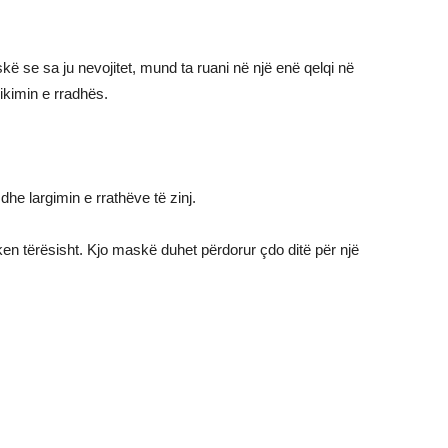
 se sa ju nevojitet, mund ta ruani në një enë qelqi në
likimin e rradhës.
he largimin e rrathëve të zinj.
en tërësisht. Kjo maskë duhet përdorur çdo ditë për një