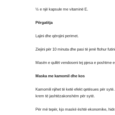
½ e një kapsule me vitaminë E.
Përgatitja
Lajini dhe qërojini perimet.
Ziejini për 10 minuta dhe pasi të jenë ftohur fu
Masën e qullët vendoseni tej pjesa e poshtme e
Maska me kamomil dhe kos
Kamomili njihet të ketë efekt qetësues për syt
krem të jashtëzakonshëm për sytë.
Për më tepër, kjo maskë është ekonomike, hidr