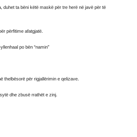
, duhet ta bëni këtë maskë për tre herë në javë për të
për përfitime afatgjatë.
Gyllenhaal po bën “namin”
ë thelbësorë për rigjallërimin e qelizave.
 sytë dhe zbusë rrathët e zinj.