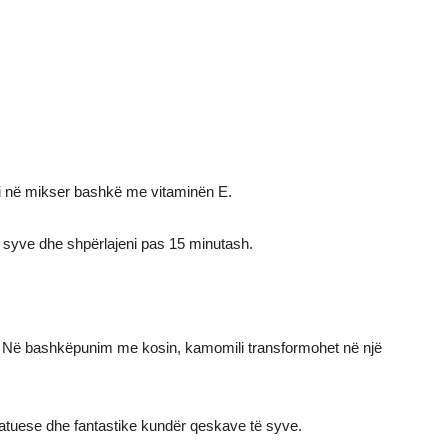
tini në mikser bashkë me vitaminën E.
 syve dhe shpërlajeni pas 15 minutash.
ë. Në bashkëpunim me kosin, kamomili transformohet në një
atuese dhe fantastike kundër qeskave të syve.