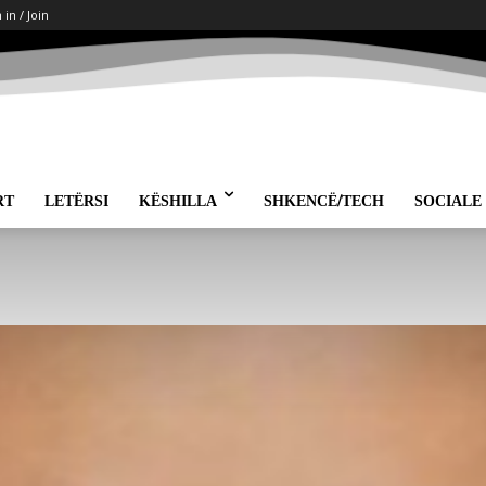
 in / Join
RT
LETËRSI
KËSHILLA
SHKENCË/TECH
SOCIALE