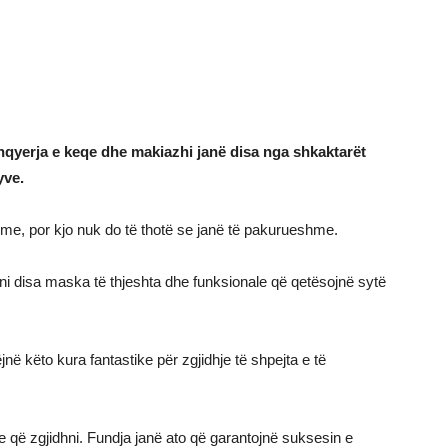
qyerja e keqe dhe makiazhi janë disa nga shkaktarët
yve.
hme, por kjo nuk do të thotë se janë të pakurueshme.
sni disa maska të thjeshta dhe funksionale që qetësojnë sytë
në këto kura fantastike për zgjidhje të shpejta e të
e që zgjidhni. Fundja janë ato që garantojnë suksesin e