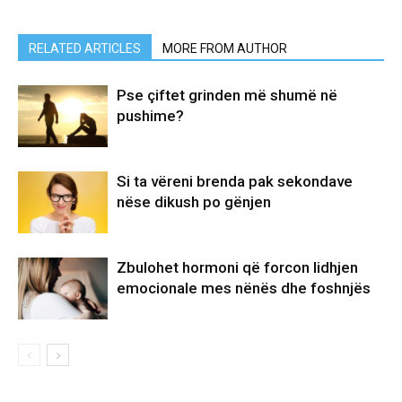
RELATED ARTICLES
MORE FROM AUTHOR
Pse çiftet grinden më shumë në
pushime?
Si ta vëreni brenda pak sekondave
nëse dikush po gënjen
Zbulohet hormoni që forcon lidhjen
emocionale mes nënës dhe foshnjës