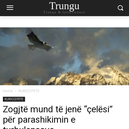
Trungu
Trungu & InforCulture
Home
KURIOZITETE
KURIOZITETE
Zogjtë mund të jenë “çelësi”
për parashikimin e