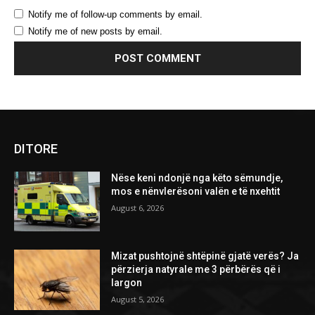
Notify me of follow-up comments by email.
Notify me of new posts by email.
DITORE
Nëse keni ndonjë nga këto sëmundje,
mos e nënvlerësoni valën e të nxehtit
August 6, 2026
Mizat pushtojnë shtëpinë gjatë verës? Ja
përzierja natyrale me 3 përbërës që i
largon
August 5, 2026