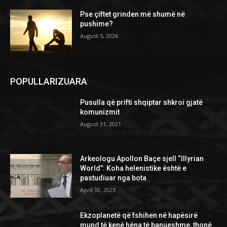
Pse çiftet grinden më shumë në
pushime?
August 5, 2026
POPULLARIZUARA
Pusulla që prifti shqiptar shkroi gjatë
komunizmit
August 31, 2021
Arkeologu Apollon Baçe sjell “Illyrian
World”: Koha helenistike është e
pastudiuar nga bota
April 10, 2023
Ekzoplanetë që fshihen në hapësirë
mund të kenë hëna të banueshme, thonë