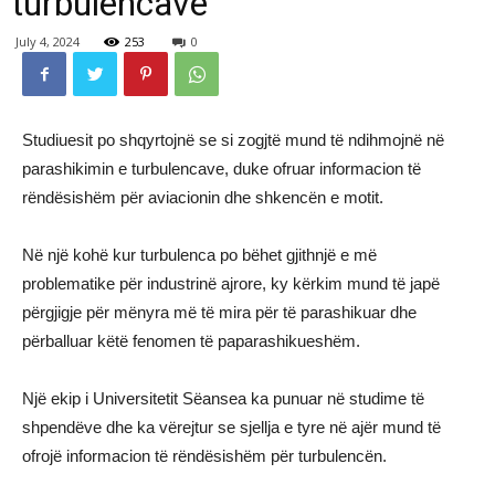
turbulencave
July 4, 2024
253
0
Studiuesit po shqyrtojnë se si zogjtë mund të ndihmojnë në
parashikimin e turbulencave, duke ofruar informacion të
rëndësishëm për aviacionin dhe shkencën e motit.
Në një kohë kur turbulenca po bëhet gjithnjë e më
problematike për industrinë ajrore, ky kërkim mund të japë
përgjigje për mënyra më të mira për të parashikuar dhe
përballuar këtë fenomen të paparashikueshëm.
Një ekip i Universitetit Sëansea ka punuar në studime të
shpendëve dhe ka vërejtur se sjellja e tyre në ajër mund të
ofrojë informacion të rëndësishëm për turbulencën.