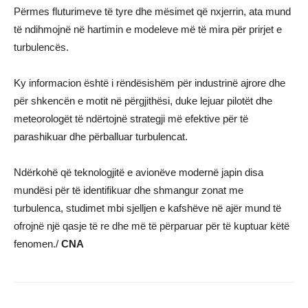
Përmes fluturimeve të tyre dhe mësimet që nxjerrin, ata mund
të ndihmojnë në hartimin e modeleve më të mira për prirjet e
turbulencës.
Ky informacion është i rëndësishëm për industrinë ajrore dhe
për shkencën e motit në përgjithësi, duke lejuar pilotët dhe
meteorologët të ndërtojnë strategji më efektive për të
parashikuar dhe përballuar turbulencat.
Ndërkohë që teknologjitë e avionëve modernë japin disa
mundësi për të identifikuar dhe shmangur zonat me
turbulenca, studimet mbi sjelljen e kafshëve në ajër mund të
ofrojnë një qasje të re dhe më të përparuar për të kuptuar këtë
fenomen./
CNA