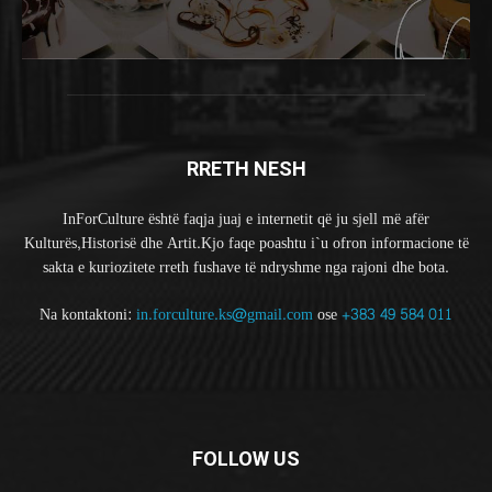
RRETH NESH
InForCulture është faqja juaj e internetit që ju sjell më afër
Kulturës,Historisë dhe Artit.Kjo faqe poashtu i`u ofron informacione të
sakta e kuriozitete rreth fushave të ndryshme nga rajoni dhe bota.
Na kontaktoni:
in.forculture.ks@gmail.com
ose
+383 49 584 011
FOLLOW US