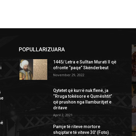
POPULLARIZUARA
1445/ Letra e Sulltan Murati II që
i
ofronte “paqe” Skënderbeut
November 29, 2022
Qytetet që kurrë nuk flenë, ja
ë
“Rruga tokësore e Qumështit”
me
që prushon nga llamburitjet e
dritave
April 2, 2021
në
Pamje të riteve mortore
shqiptare të viteve 30′ (Foto)