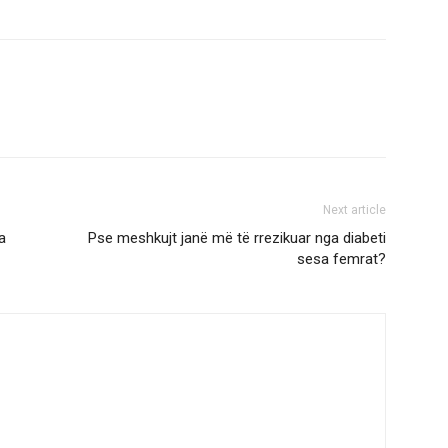
Next article
a
Pse meshkujt janë më të rrezikuar nga diabeti
sesa femrat?