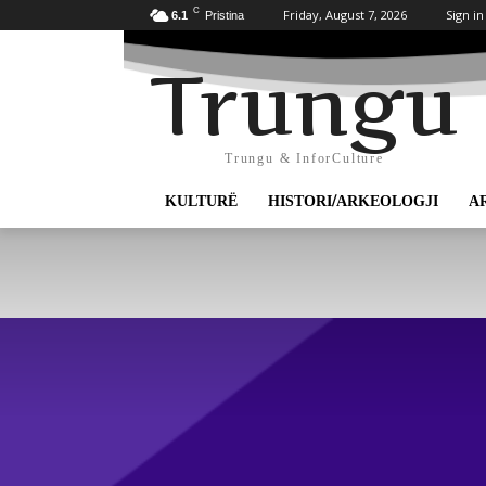
C
Friday, August 7, 2026
Sign in
6.1
Pristina
Trungu
Trungu & InforCulture
KULTURË
HISTORI/ARKEOLOGJI
A