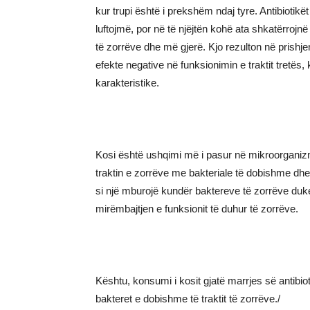
kur trupi është i prekshëm ndaj tyre. Antibiotik
luftojmë, por në të njëjtën kohë ata shkatërroj
të zorrëve dhe më gjerë. Kjo rezulton në prishjen
efekte negative në funksionimin e traktit tretës,
karakteristike.
Kosi është ushqimi më i pasur në mikroorganizma
traktin e zorrëve me bakteriale të dobishme dhe
si një mburojë kundër baktereve të zorrëve duke
mirëmbajtjen e funksionit të duhur të zorrëve.
Kështu, konsumi i kosit gjatë marrjes së antibi
bakteret e dobishme të traktit të zorrëve./