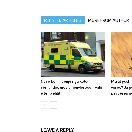
RELATED ARTICLES
MORE FROM AUTHOR
Nëse keni ndonjë nga këto
Mizat pusht
sëmundje, mos e nënvlerësoni valën
verës? Ja p
e të nxehtit
përbërës që
LEAVE A REPLY