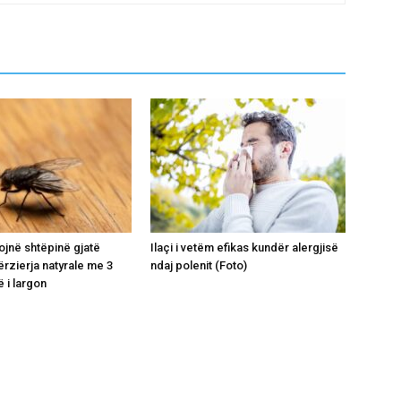
ojnë shtëpinë gjatë
Ilaçi i vetëm efikas kundër alergjisë
ërzierja natyrale me 3
ndaj polenit (Foto)
 i largon