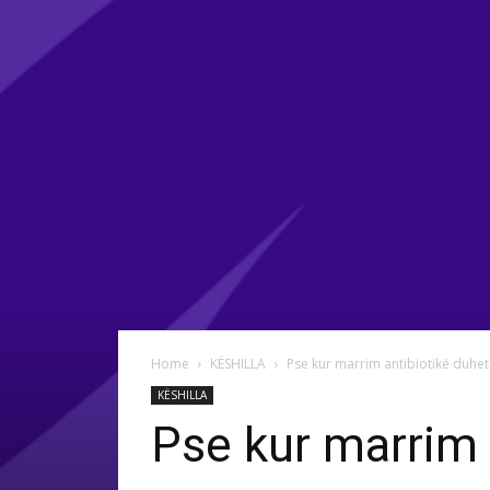
Home
KËSHILLA
Pse kur marrim antibiotikë duhe
KËSHILLA
Pse kur marrim 