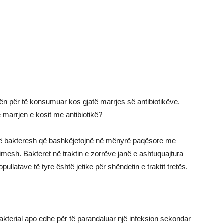
ën për të konsumuar kos gjatë marrjes së antibiotikëve.
marrjen e kosit me antibiotikë?
 sërë bakteresh që bashkëjetojnë në mënyrë paqësore me
rfitimesh. Bakteret në traktin e zorrëve janë e ashtuquajtura
popullatave të tyre është jetike për shëndetin e traktit tretës.
 bakterial apo edhe për të parandaluar një infeksion sekondar