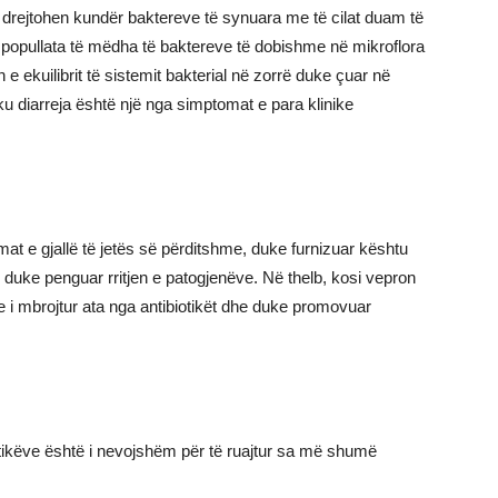
ët drejtohen kundër baktereve të synuara me të cilat duam të
në popullata të mëdha të baktereve të dobishme në mikroflora
 e ekuilibrit të sistemit bakterial në zorrë duke çuar në
 ku diarreja është një nga simptomat e para klinike
t e gjallë të jetës së përditshme, duke furnizuar kështu
 duke penguar rritjen e patogjenëve. Në thelb, kosi vepron
 i mbrojtur ata nga antibiotikët dhe duke promovuar
otikëve është i nevojshëm për të ruajtur sa më shumë