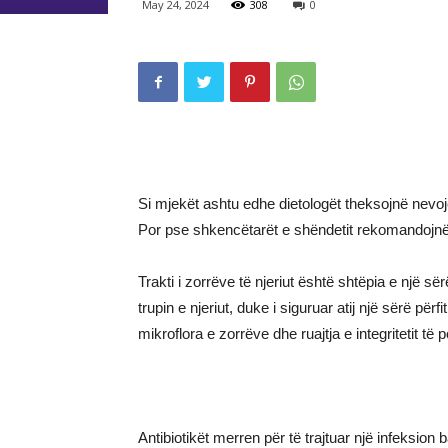
May 24, 2024
308
0
Si mjekët ashtu edhe dietologët theksojnë nevoj
Por pse shkencëtarët e shëndetit rekomandojnë 
Trakti i zorrëve të njeriut është shtëpia e një
trupin e njeriut, duke i siguruar atij një sërë pë
mikroflora e zorrëve dhe ruajtja e integritetit të 
Antibiotikët merren për të trajtuar një infeksion