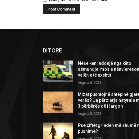
DITORE
Nëse keni ndonjë nga këto
sëmundje, mos e nënvlerëson
valën e të nxehtit
August 6, 2026
Mizat pushtojnë shtëpinë gjat
verës? Ja përzierja natyrale 
3 përbërës që i largon
August 5, 2026
Pse çiftet grinden më shumë 
pushime?
August 5, 2026