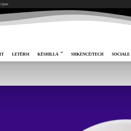
 / Join
RT
LETËRSI
KËSHILLA
SHKENCË/TECH
SOCIALE