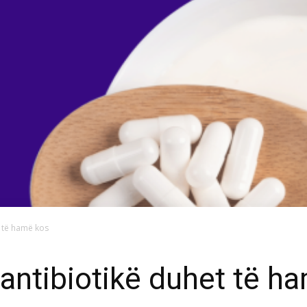
t të hamë kos
antibiotikë duhet të h