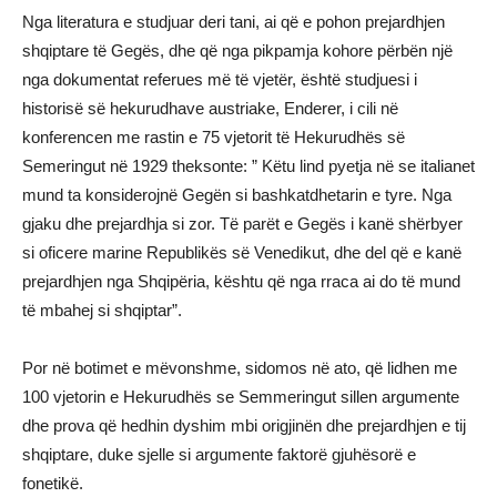
Nga literatura e studjuar deri tani, ai që e pohon prejardhjen
shqiptare të Gegës, dhe që nga pikpamja kohore përbën një
nga dokumentat referues më të vjetër, është studjuesi i
historisë së hekurudhave austriake, Enderer, i cili në
konferencen me rastin e 75 vjetorit të Hekurudhës së
Semeringut në 1929 theksonte: ” Këtu lind pyetja në se italianet
mund ta konsiderojnë Gegën si bashkatdhetarin e tyre. Nga
gjaku dhe prejardhja si zor. Të parët e Gegës i kanë shërbyer
si oficere marine Republikës së Venedikut, dhe del që e kanë
prejardhjen nga Shqipëria, kështu që nga rraca ai do të mund
të mbahej si shqiptar”.
Por në botimet e mëvonshme, sidomos në ato, që lidhen me
100 vjetorin e Hekurudhës se Semmeringut sillen argumente
dhe prova që hedhin dyshim mbi origjinën dhe prejardhjen e tij
shqiptare, duke sjelle si argumente faktorë gjuhësorë e
fonetikë.