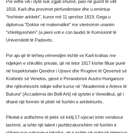
Por edhe viti i dytë nuk zgjati shumë, pasi në gusht të vitit
1818, Karli dha provimet përfundimtare dhe u emërtua
“Inxhinier arkitekt”, kurse më 11 qershor 1819, Gega u
diplomua “Doktor në matematikë” me vlerësimin unanim
“shkëlqyeshëm” (a pieni voti e con laude) të Komisionit të
Universitetit të Padovës.
Por ajo qё tё tёrheq vёmendjen ёshtё se Karli krahas me
ndjekjen e shkollёs private, qё nё tetor 1817 kishte filluar punё
nё Inspektoriatin Qendror i Ujrave dhe Rrugёve tё Qeverisё sё
Krahinёs sё Venetos, pjesё e Perandorisё Austro-Hungareze
dhe njëkohësisht ndiqte edhe kurse nё “Akademinë e Arteve të
Bukura“ (Accademia dei Belli Arti) nё qytetin e Venedikut, qё i
dhanë njё formim tё plotё nё fushёn e arkitekturёs.
Piketat e ardhshme tё jetёs sё kёtij 17-vjecari ishin vendosur
tashmё, ai ishte njё talent i jashtёzakonshёm nё fushёn e
shkencave natyrore e teknike, qё e nxitёn nё mёnyrё intensive