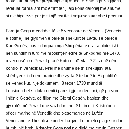
raste kur thuhej se prejardhja e tij mund të ishte nga Shqipëria,
referuar formalisht mbiemrit të tij, ajo konsiderohej më shumë
si një hipotezë, por jo si një realitet i argumentuar dhe i provuar.
Familja Gega mendohet të jetë vendosur në Venedik (Venecia
e sotme), në gjysmën e parë të shekullit të 18-të. Të parët e
Karl Gegës, pasi u larguan nga Shqipëria, e cila ra plotësisht
nën sundimin turk me mposhtjen edhe të Shkodrës më 1479,
u vendosën në Perast pranë Kotorrit në Mal të Zi, zonë nën
kontrollin venedikas. Prej më shumë se tri shekujsh, ata
shërbyen si oficerë marine dhe zyrtarë të lartë të Republikës
së Venedikut. Një dokument i 3 tetorit 1739 mund të
konsiderohet si dokumenti i parë, i gjetur deri tani, që provon
linjën e Gegëve, që fillon me Gjergj Gegën, kapiten dhe
gjykatës në Perast dhe vazhdon me të birin e tij Kristoforin,
oficer marine në Venedik dhe pjesëmarrës në Luftën
Veneciane të Thesalisë kundër Turqve, ku mbeti i plagosur dhe
humbi një krah. Kristofor Gega pati një djalë me emrin Gasper,