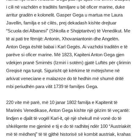
i cili në vazhdën e traditës familjare u bë oficer marine, duke
arritur gradën e kolonelit. Gasper Gega u martua me Laura
Javellin, familja e së cilës, prej dekadash kishte drejtuar
“Scuola dei Albanesi” (Shkolla e Shqiptarëve) të Venedikut. Me
të ai pati tre fëmijë: Antonin, Xhovaniantonin dhe Angelën.
Anton Gega është babai i Karl Gegës. Ai vazhdoi traditën e të
parëve si oficer marine. Më 1823, Kapiteni Anton Gega gjen
vdekjen pranë Smirnës (Izmiri i sotëm) gjatë Luftës për çlirimin
Greqisë nga turqit. Sigurisht që kërkime të mëtejshme në
arkivat veneciane e malazeze do të hedhin më shumë dritë
mbi periudhën para vitit 1739 të familjes Gega.
220 vite më parë, më 10 janar 1802 familja e Kapitenit të
Marinës Venedikase, Anton Gega kishte një gëzim të veçantë:
lindjen e djalit të vogël Karl-it, që një shekull më vonë do të
shkëlqente me gjeninë e tij e do të radhitej ndër 100 “Austriakët
më të mëdhenj” të të gjithë historisë së kombit austriak, krahas