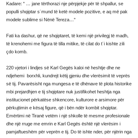
Kadare: “ … jane tërthorazi nje përpjekje për të shpallur, se
populli shqiptar s´mund të ketë modele pozitive, e aq më pak
modele sublime si Nënë Tereza…“
Fati ka dashur, qё ne shqiptaret, të kemi një privilegj të madh,
të krenohemi me figura të tilla mitike, të cilat do t´i kishte zili
çdo komb.
220 vjetori i lindjes së Karl Gegës kaloi në heshtje dhe ne
ndjehemi borxhli, kundrejt këtij gjeniu dhe vlerësimit të veprës
së tij. Pavarësisht nga mungesa e të dhënave të plota historike
mbi prejardhjen e tij shqiptare nuk justifikohet heshtja nga
institucionet përkatëse shkencore, kulturore e arsimore për
përkujtimin e kësaj figure, që i bën ndër kombit shqiptar.
Emërtimi në Tiranë vetëm i një shkolle të mesme profesionale
dhe një rruge me emrin e Karl Gegës është një vlerësim i
pamjaftueshëm për veprën e tij. Do të ishte nder, për njërin nga