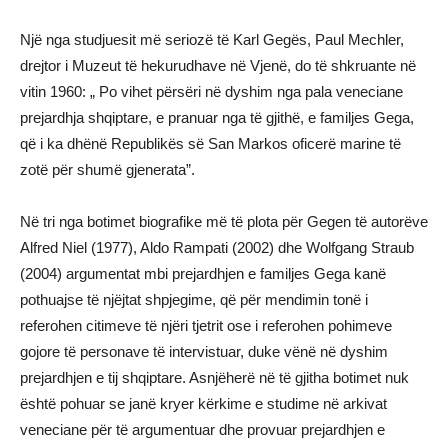
Një nga studjuesit më seriozë të Karl Gegës, Paul Mechler,
drejtor i Muzeut të hekurudhave në Vjenë, do të shkruante në
vitin 1960: „ Po vihet përsëri në dyshim nga pala veneciane
prejardhja shqiptare, e pranuar nga të gjithë, e familjes Gega,
që i ka dhënë Republikës së San Markos oficerё marine tё
zotё pёr shumё gjenerata”.
Në tri nga botimet biografike më të plota për Gegen të autorëve
Alfred Niel (1977), Aldo Rampati (2002) dhe Wolfgang Straub
(2004) argumentat mbi prejardhjen e familjes Gega kanë
pothuajse të njëjtat shpjegime, që për mendimin tonë i
referohen citimeve të njëri tjetrit ose i referohen pohimeve
gojore të personave të intervistuar, duke vënë në dyshim
prejardhjen e tij shqiptare. Asnjëherë në të gjitha botimet nuk
është pohuar se janë kryer kërkime e studime në arkivat
veneciane për të argumentuar dhe provuar prejardhjen e