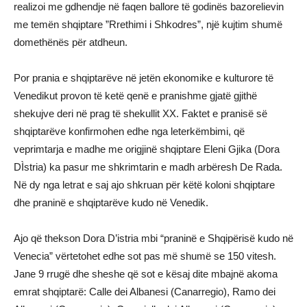
realizoi me gdhendje në faqen ballore të godinës bazorelievin
me temën shqiptare ”Rrethimi i Shkodres”, një kujtim shumë
domethënës për atdheun.
Por prania e shqiptarëve në jetën ekonomike e kulturore të
Venedikut provon të ketë qenë e pranishme gjatë gjithë
shekujve deri në prag të shekullit XX. Faktet e pranisë së
shqiptarëve konfirmohen edhe nga leterkëmbimi, që
veprimtarja e madhe me origjinë shqiptare Eleni Gjika (Dora
DÌstria) ka pasur me shkrimtarin e madh arbëresh De Rada.
Në dy nga letrat e saj ajo shkruan për këtë koloni shqiptare
dhe praninë e shqiptarëve kudo në Venedik.
Ajo që thekson Dora D’istria mbi “praninë e Shqipërisë kudo në
Venecia” vërtetohet edhe sot pas më shumë se 150 vitesh.
Jane 9 rrugë dhe sheshe që sot e kësaj dite mbajnë akoma
emrat shqiptarë: Calle dei Albanesi (Canarregio), Ramo dei