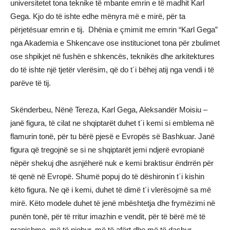
universitetet tona teknike të mbante emrin e të madhit Karl
Gega. Kjo do të ishte edhe mënyra më e mirë, për ta
përjetësuar emrin e tij. Dhënia e çmimit me emrin “Karl Gega”
nga Akademia e Shkencave ose institucionet tona për zbulimet
ose shpikjet në fushën e shkencës, teknikës dhe arkitektures
do të ishte një tjetër vlerësim, që do t´i bëhej atij nga vendi i të
parëve të tij.
Skënderbeu, Nënë Tereza, Karl Gega, Aleksandër Moisiu –
janë figura, të cilat ne shqiptarët duhet t´i kemi si emblema në
flamurin tonë, për tu bërë pjesë e Evropës së Bashkuar. Janë
figura që tregojnë se si ne shqiptarët jemi ndjerë evropianë
nëpër shekuj dhe asnjëherë nuk e kemi braktisur ëndrrën për
të qenë në Evropë. Shumë popuj do të dëshironin t´i kishin
këto figura. Ne që i kemi, duhet të dimë t´i vlerësojmë sa më
mirë. Këto modele duhet të jenë mbështetja dhe frymëzimi në
punën tonë, për të rritur imazhin e vendit, për të bërë më të
pranishme, më të njohur, më të afërt dhe më të dashur