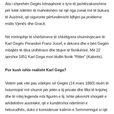
Ata i shprehёn Gegёs kёnaqёsinё e tyre tё jashtёzakonshme
pёr kёtё ndёrtim tё mahnitshёm nё njё nga zonat mё tё bukura
tё Austrisё, qё siguronte pёrfundimisht lidhjen pa probleme
midis Vjenёs dhe Gracit.
Nё mirёnjohje tё shёrbimeve tё shkёlqyera shumёvjecare tё
Karl Gegёs Perandori Franz Josef, e dekoroi dhe e bёri Gegёn
mbajtёs tё disa urdhёrave dhe titujve tё fisnikёrisё. Mё 22
qershor 1851 Karl Gega mori titullin fisnik “Ritter” (Kalorёs).
Por kush ishte realisht Karl Gega?
Vetëm pak vite pas vdekjes së Gegës (14 mars 1860) nisën të
hulumtojnë më shumë për jetën e tij private dhe filloi të krijohej
dhe të rritej legjenda mbi figurën e tij. Ishte pikerisht shoqatë e
arkitektëve austriakë, që e kundërshoi ndertimin e
hekurudhës, duke e konsideruar kalimin e Semmeringut si një