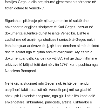
familjes Gega, e cila prej shumë gjeneratash shërbente në
flotën detare të Venedikut.
Sigurisht si pikënisje për një argumentim të saktë dhe
shkencor të origjinës shqiptare të Karl Geges, bazuar në
dokumenta autentikë duhet të ishte Venediku. Eshtë e
cuditshme që asnjë nga studjuesit seriozë të Geges nuk i
është drejtuar arkivave të tij, që konsiderohen si më të plotat
dhe të saktat nga të gjitha arkivat evropiane. Aty është e
dokumentuar gjithcka, që nga viti 889 (vit që daton fillimin e
arkivave të këtij shteti) deri në vitin 1797, kur u pushtua nga
Napoleon Bonaparti.
Në të gjitha studimet mbi Gegen nuk është përmendur
asnjëherë fakti i pranisë në Venedik prej më se gjashtë
shekujsh i kolonisë shqiptare, nga gjiri i së cilës kanë dalë
shkencëtarë, shkrimtarë, publicistë, artistë, ushtarakë e