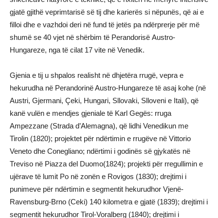
gjatё gjithё veprimtarisё sё tij dhe karierёs si nёpunёs, qё ai e
filloi dhe e vazhdoi deri nё fund tё jetёs pa ndёrprerje pёr mё
shumё se 40 vjet nё shёrbim tё Perandorisё Austro-
Hungareze, nga tё cilat 17 vite nё Venedik.
Gjenia e tij u shpalos realisht në dhjetëra rrugë, vepra e
hekurudha në Perandorinë Austro-Hungareze të asaj kohe (në
Austri, Gjermani, Çeki, Hungari, Sllovaki, Slloveni e Itali), që
kanë vulën e mendjes gjeniale të Karl Gegës: rruga
Ampezzane (Strada d’Alemagna), që lidhi Venedikun me
Tirolin (1820); projektet për ndërtimin e rrugëve në Vittorio
Veneto dhe Conegliano; ndërtimi i godinës së gjykatës në
Treviso në Piazza del Duomo(1824); projekti për rregullimin e
ujërave të lumit Po në zonën e Rovigos (1830); drejtimi i
punimeve për ndërtimin e segmentit hekurudhor Vjenë-
Ravensburg-Brno (Ceki) 140 kilometra e gjatë (1839); drejtimi i
segmentit hekurudhor Tirol-Voralberg (1840); drejtimi i