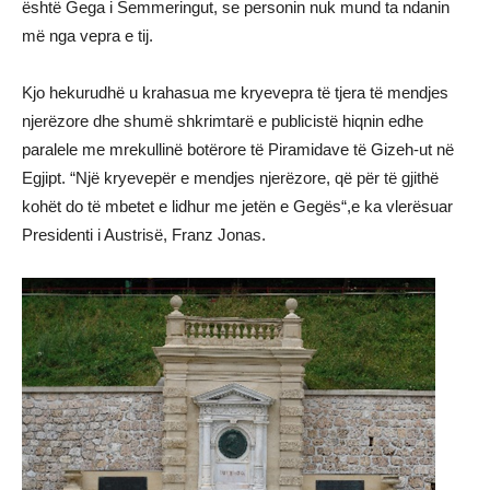
është Gega i Semmeringut, se personin nuk mund ta ndanin
më nga vepra e tij.
Kjo hekurudhë u krahasua me kryevepra të tjera të mendjes
njerëzore dhe shumë shkrimtarë e publicistë hiqnin edhe
paralele me mrekullinë botërore të Piramidave të Gizeh-ut në
Egjipt. “Një kryevepër e mendjes njerëzore, që për të gjithë
kohët do të mbetet e lidhur me jetën e Gegës“,e ka vlerësuar
Presidenti i Austrisë, Franz Jonas.