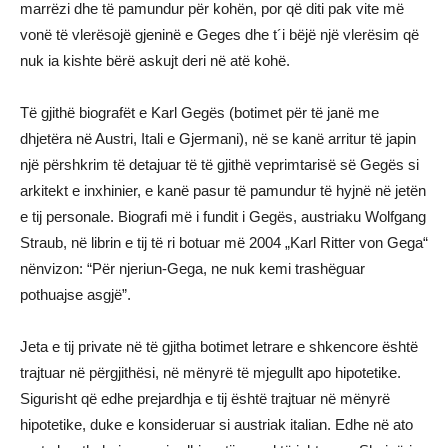
marrëzi dhe të pamundur për kohën, por që diti pak vite më
vonë të vlerësojë gjeninë e Geges dhe t´i bëjë një vlerësim që
nuk ia kishte bërë askujt deri në atë kohë.
Të gjithë biografët e Karl Gegës (botimet për të janë me
dhjetëra në Austri, Itali e Gjermani), në se kanë arritur të japin
një përshkrim të detajuar të të gjithë veprimtarisë së Gegës si
arkitekt e inxhinier, e kanë pasur të pamundur të hyjnë në jetën
e tij personale. Biografi më i fundit i Gegës, austriaku Wolfgang
Straub, në librin e tij të ri botuar më 2004 „Karl Ritter von Gega“
nënvizon: “Për njeriun-Gega, ne nuk kemi trashëguar
pothuajse asgjë”.
Jeta e tij private në të gjitha botimet letrare e shkencore është
trajtuar në përgjithësi, në mënyrë të mjegullt apo hipotetike.
Sigurisht që edhe prejardhja e tij është trajtuar në mënyrë
hipotetike, duke e konsideruar si austriak italian. Edhe në ato