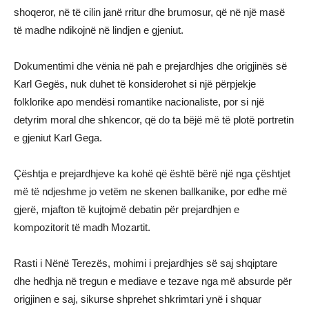
shoqeror, në të cilin janë rritur dhe brumosur, që në një masë
të madhe ndikojnë në lindjen e gjeniut.
Dokumentimi dhe vënia në pah e prejardhjes dhe origjinës së
Karl Gegës, nuk duhet të konsiderohet si një përpjekje
folklorike apo mendësi romantike nacionaliste, por si një
detyrim moral dhe shkencor, që do ta bëjë më të plotë portretin
e gjeniut Karl Gega.
Çështja e prejardhjeve ka kohë që është bërë një nga çështjet
më të ndjeshme jo vetëm ne skenen ballkanike, por edhe më
gjerë, mjafton të kujtojmë debatin për prejardhjen e
kompozitorit të madh Mozartit.
Rasti i Nënë Terezës, mohimi i prejardhjes së saj shqiptare
dhe hedhja në tregun e mediave e tezave nga më absurde për
origjinen e saj, sikurse shprehet shkrimtari ynë i shquar