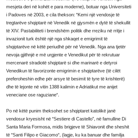
mesjeta deri në kohët e para moderne), botuar nga Universiteti
i Padoves në 2003, e cila thekson: “Kemi një vendosje të
tregtarëve shqiptarë në Venedik në gjysmën e dytë të shekullit
të XIV. Pastabiliteti i brendshëm politik dhe rreziku në rritje i
invazionit turk është një nga shkaqet e emigrimit të
shqiptarëve në këtë periudhë për në Venedik. Nga ana tjetër
nevoja gjithnjë e më urgjente e Venedikut për të rekrutuar
mercenarë stradiotë shqiptarë si dhe marinarë e detyroi
Venedikun të favorizonte emigrimin e shqiptarëve (të cilët
preferoheshin edhe për arsye të besimit të tyre të krishterë)
dhe të lejonte në vitin 1388 kalimin e Adriatikut me anijet
veneciane ose raguziane“.
Po në këtë punim theksohet se shqiptaret katolikë janë
vendosur kryesisht në “Sestiere di Castello”, në famulline Di
Santa Maria Formosa, midis brigjeve të Shiavonit dhe sheshit
të “Santi Filipo e Giacomo“, (lagje, ku ka banuar dhe familja