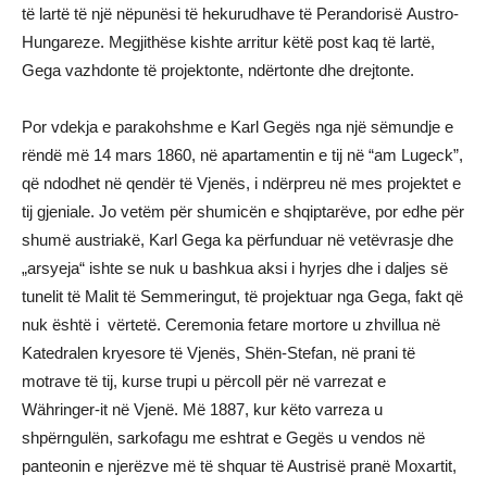
tё lartё tё njё nёpunёsi tё hekurudhave tё Perandorisё Austro-
Hungareze. Megjithёse kishte arritur kёtё post kaq tё lartё,
Gega vazhdonte tё projektonte, ndёrtonte dhe drejtonte.
Por vdekja e parakohshme e Karl Gegës nga njё sёmundje e
rёndё më 14 mars 1860, në apartamentin e tij në “am Lugeck”,
që ndodhet në qendër të Vjenës, i ndërpreu në mes projektet e
tij gjeniale. Jo vetёm pёr shumicёn e shqiptarёve, por edhe pёr
shumё austriakё, Karl Gega ka pёrfunduar nё vetëvrasje dhe
„arsyeja“ ishte se nuk u bashkua aksi i hyrjes dhe i daljes sё
tunelit tё Malit tё Semmeringut, tё projektuar nga Gega, fakt që
nuk është i vërtetë. Ceremonia fetare mortore u zhvillua në
Katedralen kryesore të Vjenës, Shën-Stefan, në prani të
motrave të tij, kurse trupi u përcoll për në varrezat e
Währinger-it në Vjenë. Më 1887, kur këto varreza u
shpërngulën, sarkofagu me eshtrat e Gegës u vendos në
panteonin e njerëzve më të shquar të Austrisë pranë Moxartit,