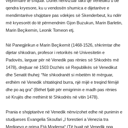
veprimtarë të shquar. Duhet nënvizuar fakti që Venediku u bë
qendra kryesore, ku u vendosën shumica e dijetarëve e
mendimtarëve shqiptare pas vdekjes së Skenderbeut, ku ndër
më kryesorët do të përmendnim Gjon Buzukun, Marin Barletin,
Marin Beçikemin, Leonik Tomeon etj.
Në Panegjirikun e Marin Beçikemit (1468-1526, shkrimtar dhe
dijetar shkodran, profesor i retorikës në Univesitetin e
Padovës, larguar për në Venedik pas rënies së Shkodrës më
1478), drejtuar në 1503 Dozhës së Republikës së Venedikut
dhe Senatit thuhej: “Ne shkodranët si mbetëm të mërguar,
erdhëm në Venedik shtatëqind burra, një mijë e treqind fëmijë
dhe po aq gra” (Bëhet fjalë për emigrimin e madh pas rënies
së Krujës dhe rrethimit të Shkodrës në vitin 1478).
Prania e shqiptarëve në Venedik nënvizohet edhe në punimin e
studjueses Evangelia Skoufari „I forestieri a Venezia tra
Medioevo e prima Etá Moderna“ (Të huajt në Venedik nga