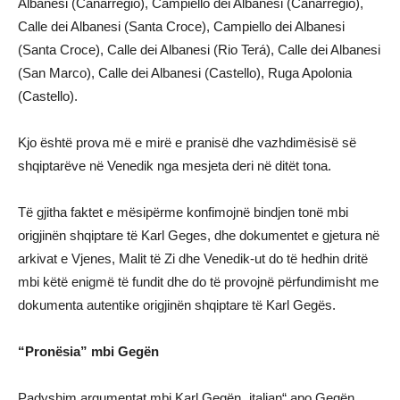
Albanesi (Canarregio), Campiello dei Albanesi (Canarregio),
Calle dei Albanesi (Santa Croce), Campiello dei Albanesi
(Santa Croce), Calle dei Albanesi (Rio Terá), Calle dei Albanesi
(San Marco), Calle dei Albanesi (Castello), Ruga Apolonia
(Castello).
Kjo është prova më e mirë e pranisë dhe vazhdimësisë së
shqiptarëve në Venedik nga mesjeta deri në ditët tona.
Të gjitha faktet e mësipërme konfimojnё bindjen tonë mbi
origjinën shqiptare të Karl Geges, dhe dokumentet e gjetura nё
arkivat e Vjenes, Malit të Zi dhe Venedik-ut do të hedhin dritё
mbi këtë enigmë të fundit dhe do të provojnё përfundimisht me
dokumenta autentike origjinën shqiptare të Karl Gegës.
“Pronësia” mbi Gegën
Padyshim argumentat mbi Karl Gegën „italian“ apo Gegën