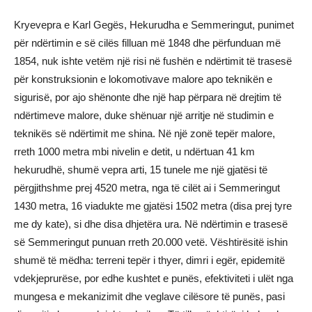
Kryevepra e Karl Gegës, Hekurudha e Semmeringut, punimet
për ndërtimin e së cilës filluan më 1848 dhe përfunduan më
1854, nuk ishte vetëm një risi në fushën e ndërtimit të trasesë
për konstruksionin e lokomotivave malore apo teknikën e
sigurisë, por ajo shënonte dhe një hap përpara në drejtim të
ndërtimeve malore, duke shënuar një arritje në studimin e
teknikës së ndërtimit me shina. Në një zonë tepër malore,
rreth 1000 metra mbi nivelin e detit, u ndërtuan 41 km
hekurudhë, shumë vepra arti, 15 tunele me një gjatësi të
përgjithshme prej 4520 metra, nga të cilët ai i Semmeringut
1430 metra, 16 viadukte me gjatësi 1502 metra (disa prej tyre
me dy kate), si dhe disa dhjetëra ura. Në ndërtimin e trasesë
së Semmeringut punuan rreth 20.000 vetë. Vështirësitë ishin
shumë të mëdha: terreni tepër i thyer, dimri i egër, epidemitë
vdekjeprurëse, por edhe kushtet e punës, efektiviteti i ulët nga
mungesa e mekanizimit dhe veglave cilësore të punës, pasi