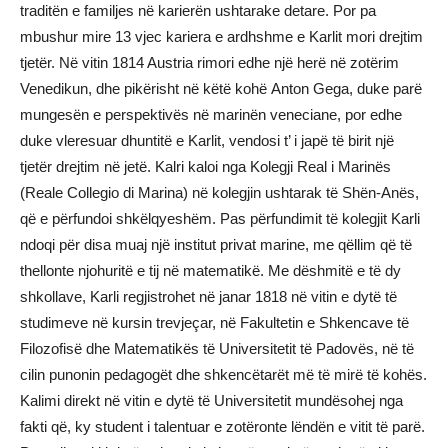
traditёn e familjes nё karierёn ushtarake detare. Por pa
mbushur mire 13 vjec kariera e ardhshme e Karlit mori drejtim
tjetёr. Nё vitin 1814 Austria rimori edhe njё herё nё zotёrim
Venedikun, dhe pikёrisht nё kёtё kohё Anton Gega, duke parё
mungesёn e perspektivёs nё marinёn veneciane, por edhe
duke vleresuar dhuntitё e Karlit, vendosi t’ i japё tё birit njё
tjetёr drejtim nё jetё. Kalri kaloi nga Kolegji Real i Marinёs
(Reale Collegio di Marina) nё kolegjin ushtarak tё Shёn-Anёs,
që e përfundoi shkëlqyeshëm. Pas pёrfundimit tё kolegjit Karli
ndoqi pёr disa muaj njё institut privat marine, me qёllim qё tё
thellonte njohuritё e tij nё matematikё. Me dëshmitë e të dy
shkollave, Karli regjistrohet në janar 1818 në vitin e dytë të
studimeve në kursin trevjeçar, në Fakultetin e Shkencave të
Filozofisë dhe Matematikës të Universitetit të Padovës, në të
cilin punonin pedagogët dhe shkencëtarët më të mirë të kohës.
Kalimi direkt në vitin e dytë të Universitetit mundësohej nga
fakti që, ky student i talentuar e zotëronte lëndën e vitit të parë.