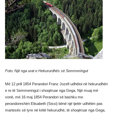
Foto: Një nga urat e Hekururdhës së Semmeringut
Mё 12 prill 1854 Perandori Franz Jozefi udhёtoi nё hekurudhёn
e re tё Semmeringut i shoqёruar nga Gega. Njё muaj mё
vonё, mё 16 maj 1854 Perandori sё bashku me
perandoreshёn Elisabeth (Sissi) bёnё njё tjetёr udhёtim pas
martesёs sё tyre nё kёtё hekurudhё, tё shoqёruar nga Gega.