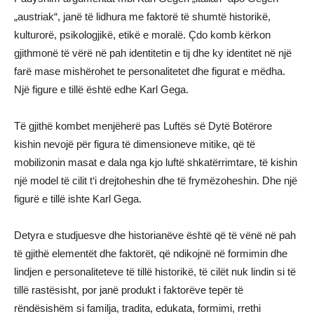
„austriak“, janë të lidhura me faktorë të shumtë historikë,
kulturorë, psikologjikë, etikë e moralë. Çdo komb kërkon
gjithmonë të vërë në pah identitetin e tij dhe ky identitet në një
farë mase mishërohet te personalitetet dhe figurat e mëdha.
Një figure e tillë është edhe Karl Gega.
Të gjithë kombet menjëherë pas Luftës së Dytë Botërore
kishin nevojë për figura të dimensioneve mitike, që të
mobilizonin masat e dala nga kjo luftë shkatërrimtare, të kishin
një model të cilit t‘i drejtoheshin dhe të frymëzoheshin. Dhe një
figurë e tillë ishte Karl Gega.
Detyra e studjuesve dhe historianëve është që të vënë në pah
të gjithë elementët dhe faktorët, që ndikojnë në formimin dhe
lindjen e personaliteteve të tillë historikë, të cilët nuk lindin si të
tillë rastësisht, por janë produkt i faktorëve tepër të
rëndësishëm si familja, tradita, edukata, formimi, rrethi