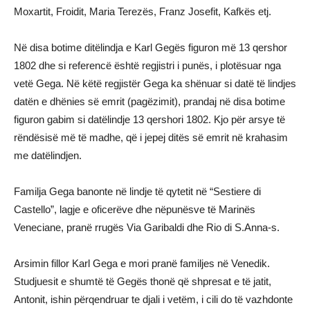
Moxartit, Froidit, Maria Terezës, Franz Josefit, Kafkës etj.
Nё disa botime ditёlindja e Karl Gegёs figuron mё 13 qershor
1802 dhe si referencё është regjistri i punёs, i plotёsuar nga
vetё Gega. Nё kёtё regjistёr Gega ka shёnuar si datё tё lindjes
datёn e dhёnies sё emrit (pagёzimit), prandaj nё disa botime
figuron gabim si datёlindje 13 qershori 1802. Kjo pёr arsye tё
rёndёsisё mё tё madhe, qё i jepej ditёs sё emrit nё krahasim
me datёlindjen.
Familja Gega banonte në lindje të qytetit në “Sestiere di
Castello”, lagje e oficerëve dhe nëpunësve të Marinës
Veneciane, pranë rrugës Via Garibaldi dhe Rio di S.Anna-s.
Arsimin fillor Karl Gega e mori pranё familjes nё Venedik.
Studjuesit e shumtё tё Gegёs thonё qё shpresat e tё jatit,
Antonit, ishin pёrqendruar te djali i vetёm, i cili do tё vazhdonte