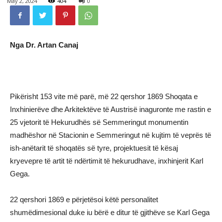
May 2, 2024
404
0
Nga Dr. Artan Canaj
Pikërisht 153 vite më parë, më 22 qershor 1869 Shoqata e
Inxhinierëve dhe Arkitektëve të Austrisë inaguronte me rastin e
25 vjetorit të Hekurudhës së Semmeringut monumentin
madhëshor në Stacionin e Semmeringut në kujtim të veprës të
ish-anëtarit të shoqatës së tyre, projektuesit të kësaj
kryevepre të artit të ndërtimit të hekurudhave, inxhinjerit Karl
Gega.
22 qershori 1869 e përjetësoi këtë personalitet
shumëdimesional duke iu bërë e ditur të gjithëve se Karl Gega