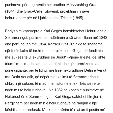
punimeve për segmentin hekurudhor Mürzzushlag-Grac
(1844) dhe Grac–Celje (Sloveni); projektimi i linjave
hekurudhore për në Ljubljanë dhe Trieste (1845).
Padyshim kryevepra e Karl Gegës konsiderohet Hekurudha e
Semmeringut, punimet për ndërtimin e së cilës filluan më 1848
dhe përfunduan më 1854. Korriku i vitit 1857 do të shënonte
një tjetër kulm të inxhinierit e projektuesit Gega, përfundimin
me sukses të „Hekurudhës së Jugut“ -Vjenë-Trieste, që ishte
triumfi më i madh i artit të ndërtimit dhe që kurorëzonte atë
punë gjigante, për të lidhur me linjë hekurudhore Detin e Veriut
me Detin Adriatik, që nëpërmjet kalimit të Semmmeringut,
shkroi një sukses të madh në historinë e teknikës së re të
ndërtimit të hekurudhave. Nё 1852 nё kohёn e punimeve nё
Hekurudhёn e Semmeringut, Karl Gega caktohet Drejtori i
Pёrgjithёm pёr ndёrtimin e hekurudhave nё rangun e njё
kёshilltari perandorak. Me kёtё emёrim tё ri ai arriti postin mё