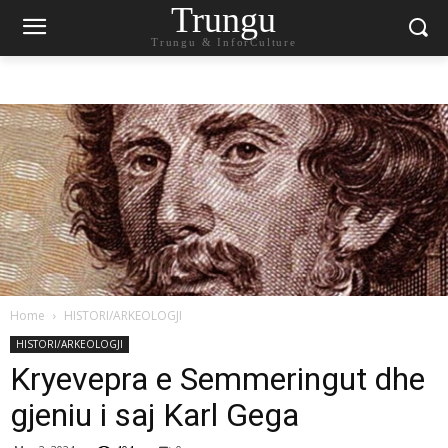
Trungu
Trungu & InforCulture
Home
HISTORI/ARKEOLOGJI
HISTORI/ARKEOLOGJI
Kryevepra e Semmeringut dhe
gjeniu i saj Karl Gega