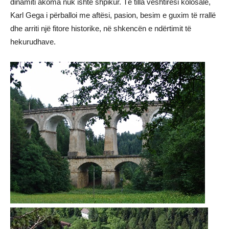
dinamiti akoma nuk ishte shpikur. Të tilla vështirësi kolosale,
Karl Gega i përballoi me aftësi, pasion, besim e guxim të rrallë
dhe arriti një fitore historike, në shkencën e ndërtimit të
hekurudhave.