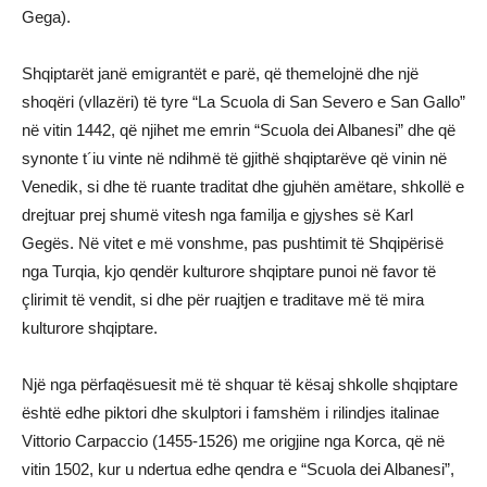
Gega).
Shqiptarët janë emigrantët e parë, që themelojnë dhe një
shoqëri (vllazëri) të tyre “La Scuola di San Severo e San Gallo”
në vitin 1442, që njihet me emrin “Scuola dei Albanesi” dhe që
synonte t´iu vinte në ndihmë të gjithë shqiptarëve që vinin në
Venedik, si dhe të ruante traditat dhe gjuhën amëtare, shkollë e
drejtuar prej shumë vitesh nga familja e gjyshes së Karl
Gegës. Në vitet e më vonshme, pas pushtimit të Shqipërisë
nga Turqia, kjo qendër kulturore shqiptare punoi në favor të
çlirimit të vendit, si dhe për ruajtjen e traditave më të mira
kulturore shqiptare.
Një nga përfaqësuesit më të shquar të kësaj shkolle shqiptare
është edhe piktori dhe skulptori i famshëm i rilindjes italinae
Vittorio Carpaccio (1455-1526) me origjine nga Korca, që në
vitin 1502, kur u ndertua edhe qendra e “Scuola dei Albanesi”,