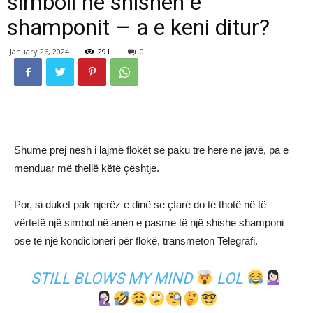
simboli në shishen e
shamponit – a e keni ditur?
January 26, 2024
291
0
Shumë prej nesh i lajmë flokët së paku tre herë në javë, pa e
menduar më thellë këtë çështje.
Por, si duket pak njerëz e dinë se çfarë do të thotë në të
vërtetë një simbol në anën e pasme të një shishe shamponi
ose të një kondicioneri për flokë, transmeton Telegrafi.
STILL BLOWS MY MIND
LOL