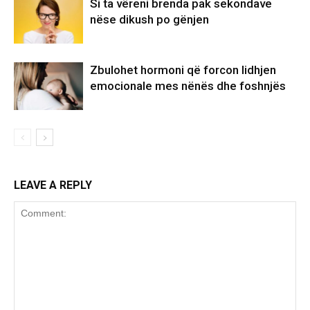
Si ta vëreni brenda pak sekondave
nëse dikush po gënjen
Zbulohet hormoni që forcon lidhjen
emocionale mes nënës dhe foshnjës
LEAVE A REPLY