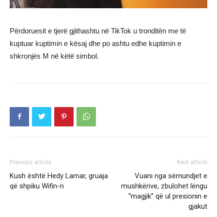
Përdoruesit e tjerë gjithashtu në TikTok u tronditën me të
kuptuar kuptimin e kësaj dhe po ashtu edhe kuptimin e
shkronjës M në këtë simbol.
Previous article
Next article
Kush është Hedy Lamar, gruaja
Vuani nga sëmundjet e
që shpiku Wifin-n
mushkërive, zbulohet lëngu
“magjik” që ul presionin e
gjakut