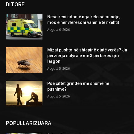
DITORE
Nëse keni ndonjë nga këto sëmundje,
mos e nënvlerësoni valën e të nxehtit
August 6, 2026
Mizat pushtojnë shtëpinë gjatë verës? Ja
përzierja natyrale me 3 përbërës që i
largon
August 5, 2026
Pse çiftet grinden më shumë në
pushime?
August 5, 2026
POPULLARIZUARA