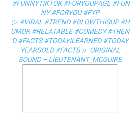
#FUNNYTIKTOK
#FORYOUPAGE
#FUN
NY
#FORYOU
#FYP
シ
#VIRAL
#TREND
#BLOWTHISUP
#H
UMOR
#RELATABLE
#COMEDY
#TREN
D
#FACTS
#TODAYILEARNED
#TODAY
YEARSOLD
#FACTS
♬ ORIGINAL
SOUND – LIEUTENANT_MCGUIRE