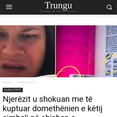
Trungu
Trungu & InforCulture
Home
KURIOZITETE
KURIOZITETE
Njerëzit u shokuan me të
kuptuar domethënien e këtij