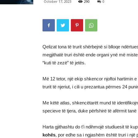
October 17, 2023
290
0
Qelizat tona të trurit shërbejnë si blloqe ndërt
megjithatë truri është ende organi ynë më miste
“kuti të zezë” të jetës.
Më 12 tetor, një ekip shkencor njoftoi hartimin e m
trurit të njeriut, i cili u prezantua përmes 24 
Me këtë atlas, shkencëtarët mund të identifikojnë 
specieve të tjera, duke përfshirë të afërmit tanë 
Harta gjithashtu do t’i ndihmojë studiuesit të kup
kohës
, por edhe sa i ngjashëm është truri i një 