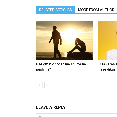
RELATED ARTICLES
MORE FROM AUTHOR
Pse çiftet grinden më shumë në
Si ta vëren
pushime?
nëse dikush
LEAVE A REPLY