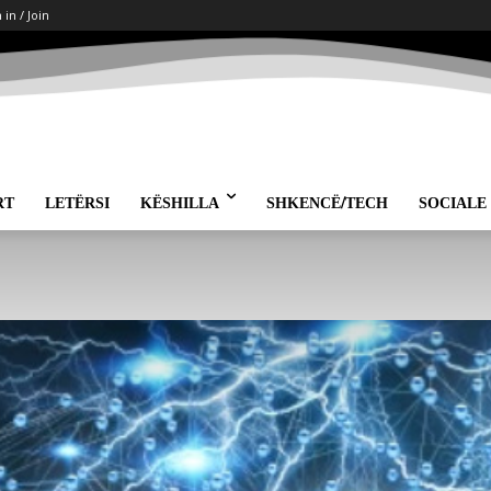
 in / Join
RT
LETËRSI
KËSHILLA
SHKENCË/TECH
SOCIALE