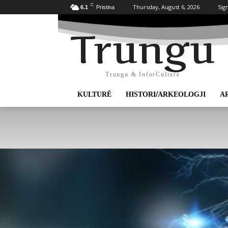
C
Thursday, August 6, 2026
Sign
6.1
Pristina
Trungu
Trungu & InforCulture
KULTURË
HISTORI/ARKEOLOGJI
A