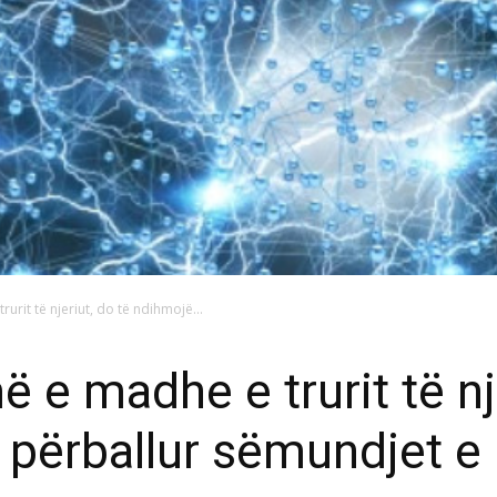
urit të njeriut, do të ndihmojë...
ë e madhe e trurit të nj
 përballur sëmundjet 