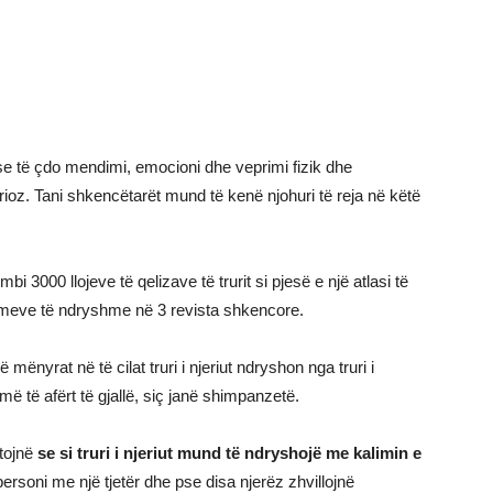
uese të çdo mendimi, emocioni dhe veprimi fizik dhe
rioz. Tani shkencëtarët mund të kenë njohuri të reja në këtë
bi 3000 llojeve të qelizave të trurit si pjesë e një atlasi të
punimeve të ndryshme në 3 revista shkencore.
mënyrat në të cilat truri i njeriut ndryshon nga truri i
më të afërt të gjallë, siç janë shimpanzetë.
tojnë
se si truri i njeriut mund të ndryshojë me kalimin e
personi me një tjetër dhe pse disa njerëz zhvillojnë