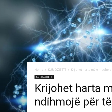
Home
KURIOZITETE
Krijohet harta më e madhe e tr
KURIOZITETE
Krijohet harta m
ndihmojë për të