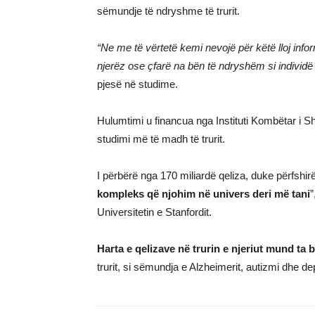
sëmundje të ndryshme të trurit.
“Ne me të vërtetë kemi nevojë për këtë lloj inf
njerëz ose çfarë na bën të ndryshëm si individë o
pjesë në studime.
Hulumtimi u financua nga Instituti Kombëtar i Shë
studimi më të madh të trurit.
I përbërë nga 170 miliardë qeliza, duke përfshirë
kompleks që njohim në univers deri më tani
”
Universitetin e Stanfordit.
Harta e qelizave në trurin e njeriut mund ta b
trurit, si sëmundja e Alzheimerit, autizmi dhe de