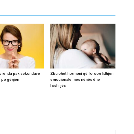
i brenda pak sekondave
Zbulohet hormoni që forcon lidhjen
 po gënjen
emocionale mes nënës dhe
foshnjës