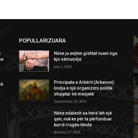
POPULLARIZUARA
ë
Nëse ju enjten gishtat vuani nga
me
kjo sëmundje
July 2, 2022
Principata e Arbërit (Arbanon):
në
lindja e një organizimi politik
shqiptar në mesjetë
September 25, 2025
Nëse ndalesh sa herë leh një
qen, nuk ke për ta përfunduar
kurrë rrugën tënde
January 27, 2025