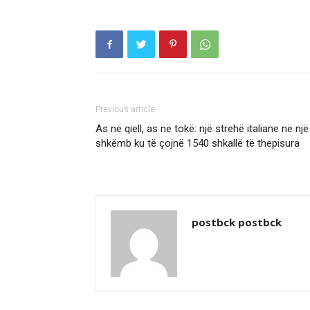
Previous article
As në qiell, as në tokë: një strehë italiane në një
shkëmb ku të çojnë 1540 shkallë të thepisura
postbck postbck