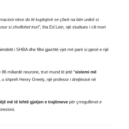
ormacioni nëse do të kuptojmë se çfarë na bën unikë si
se si zhvillohet truri”,
tha Ed Lein, një studiues i cili mori
ndetit i SHBA dhe filloi gjashtë vjet më parë si pjesë e një
 86 miliardë neurone, truri mund të jetë “
sistemi më
, u shpreh Henry Greely, një profesor i drejtësisë në
ëjë më të lehtë gjetjen e trajtimeve
për çrregullimet e
presioni.