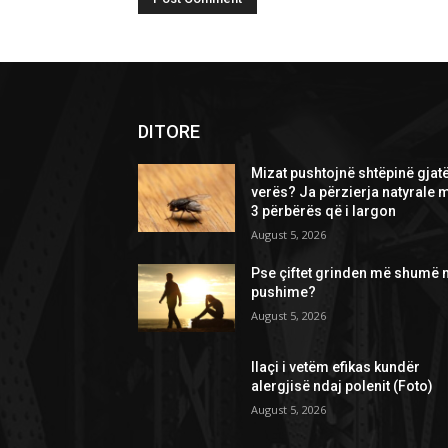
DITORE
Mizat pushtojnë shtëpinë gjat
verës? Ja përzierja natyrale 
3 përbërës që i largon
August 5, 2026
Pse çiftet grinden më shumë 
pushime?
August 5, 2026
Ilaçi i vetëm efikas kundër
alergjisë ndaj polenit (Foto)
August 5, 2026