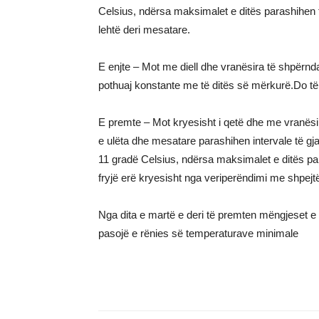
Celsius, ndërsa maksimalet e ditës parashihen t
lehtë deri mesatare.
E enjte – Mot me diell dhe vranësira të shpërn
pothuaj konstante me të ditës së mërkurë.Do të fr
E premte – Mot kryesisht i qetë dhe me vranësir
e ulëta dhe mesatare parashihen intervale të gja
11 gradë Celsius, ndërsa maksimalet e ditës par
fryjë erë kryesisht nga veriperëndimi me shpejt
Nga dita e martë e deri të premten mëngjeset e
pasojë e rënies së temperaturave minimale