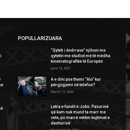
POPULLARIZUARA
“Qyteti i ëndrrave” njihuni me
i
qytetin me studiot më të mëdha
kinematografike të Europës
June 13, 2021
ë
A e dini pse themi “Alo” kur
me
përgjigjemi në telefon?
March 11, 2020
Letra e fundit e Jobs: Pasurinë
në
që kam nuk mund ta marr me
vete, po marrë vetëm kujtimet e
dashurisë
December 5, 2021