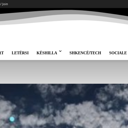
 / Join
RT
LETËRSI
KËSHILLA
SHKENCË/TECH
SOCIALE