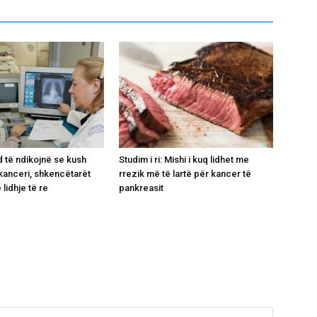
 të ndikojnë se kush
Studim i ri: Mishi i kuq lidhet me
kanceri, shkencëtarët
rrezik më të lartë për kancer të
 lidhje të re
pankreasit