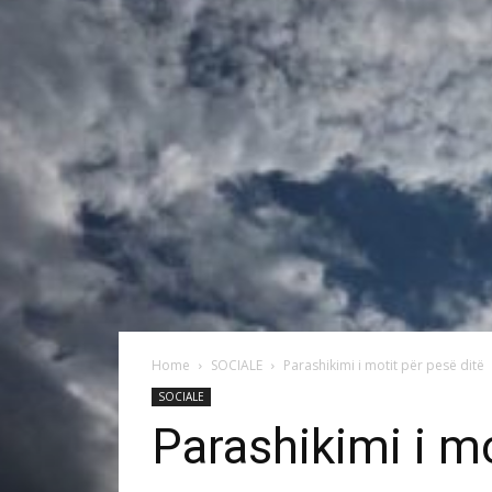
Home
SOCIALE
Parashikimi i motit për pesë ditë
SOCIALE
Parashikimi i mo