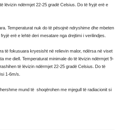
ë lëvizin ndërmjet 22-25 gradë Celsius. Do të fryjë erë e
dara. Temperaturat nuk do të pësojnë ndryshime dhe mbeten
yjë erë e lehtë deri mesatare nga drejtimi i verilindjes.
a të fokusuara kryesisht në relievin malor, ndërsa në viset
ta me diell. Temperaturat minimale do të lëvizin ndërmjet 9-
ashihen të lëvizin ndërmjet 22-25 gradë Celsius. Do të
ësi 1-6m/s.
 hershme mund të shoqërohen me mjegull të radiacionit si