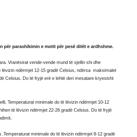
on për parashikimin e motit për pesë ditët e ardhshme.
ra. Vranësirat vende-vende mund të sjellin shi dhe
ë lëvizin ndërmjet 12-15 gradë Celsius, ndërsa maksimalet
dë Celsius. Do të fryjë erë e lehtë deri mesatare kryesisht
lli. Temperaturat minimale do të lëvizin ndërmjet 10-12
ihen të lëvizin ndërmjet 22-26 gradë Celsius. Do të fryjë
ndimit.
a .Temperaturat minimale do të lëvizin ndërmjet 8-12 gradë