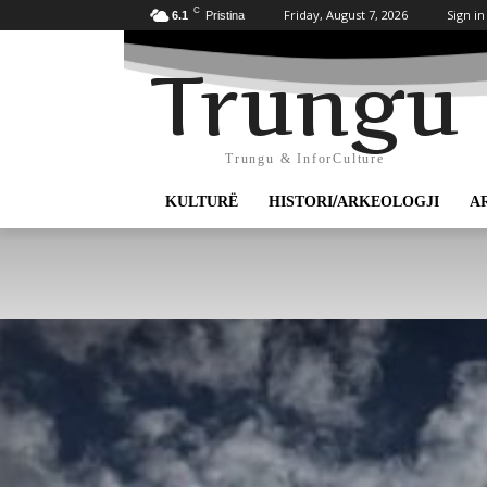
C
Friday, August 7, 2026
Sign in
6.1
Pristina
Trungu
Trungu & InforCulture
KULTURË
HISTORI/ARKEOLOGJI
A