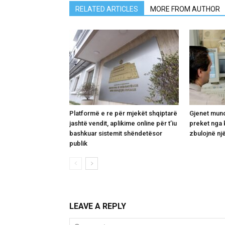
RELATED ARTICLES
MORE FROM AUTHOR
Platformë e re për mjekët shqiptarë
Gjenet mund
jashtë vendit, aplikime online për t’iu
preket nga 
bashkuar sistemit shëndetësor
zbulojnë një
publik
LEAVE A REPLY