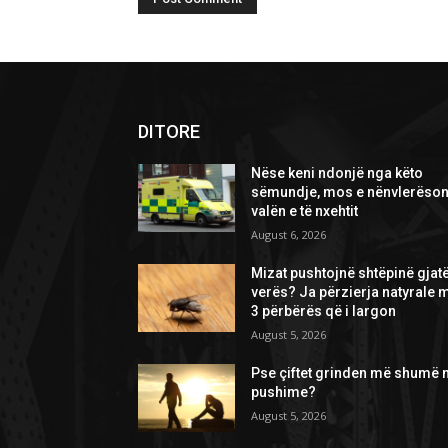
DITORE
Nëse keni ndonjë nga këto
sëmundje, mos e nënvlerëson
valën e të nxehtit
August 6, 2026
Mizat pushtojnë shtëpinë gjat
verës? Ja përzierja natyrale 
3 përbërës që i largon
August 5, 2026
Pse çiftet grinden më shumë 
pushime?
August 5, 2026