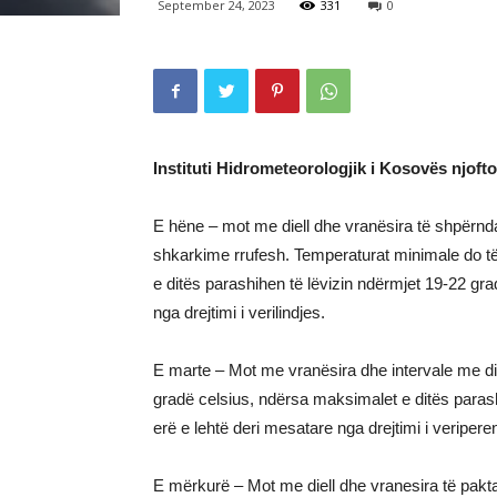
September 24, 2023
331
0
Instituti Hidrometeorologjik i Kosovës njoft
E hëne – mot me diell dhe vranësira të shpërnda
shkarkime rrufesh. Temperaturat minimale do t
e ditës parashihen të lëvizin ndërmjet 19-22 gra
nga drejtimi i verilindjes.
E marte – Mot me vranësira dhe intervale me die
gradë celsius, ndërsa maksimalet e ditës parash
erë e lehtë deri mesatare nga drejtimi i veripere
E mërkurë – Mot me diell dhe vranesira të pakt