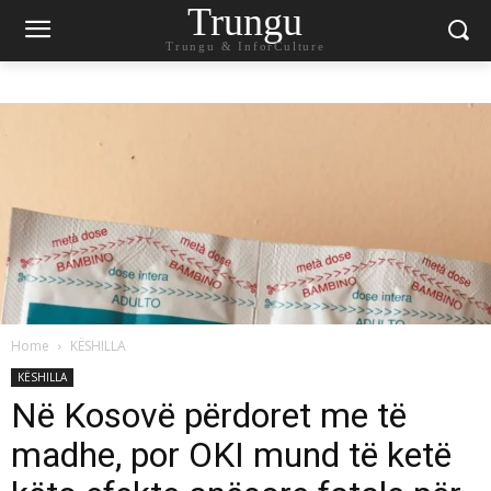
Trungu
Trungu & InforCulture
Home
KËSHILLA
KËSHILLA
Në Kosovë përdoret me të
madhe, por OKI mund të ketë