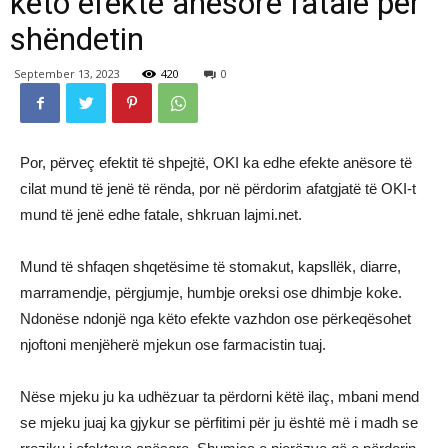
këto efekte anësore fatale për
shëndetin
September 13, 2023
420
0
Por, përveç efektit të shpejtë, OKI ka edhe efekte anësore të
cilat mund të jenë të rënda, por në përdorim afatgjatë të OKI-t
mund të jenë edhe fatale, shkruan lajmi.net.
Mund të shfaqen shqetësime të stomakut, kapsllëk, diarre,
marramendje, përgjumje, humbje oreksi ose dhimbje koke.
Ndonëse ndonjë nga këto efekte vazhdon ose përkeqësohet
njoftoni menjëherë mjekun ose farmacistin tuaj.
Nëse mjeku ju ka udhëzuar ta përdorni këtë ilaç, mbani mend
se mjeku juaj ka gjykur se përfitimi për ju është më i madh se