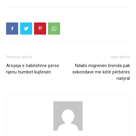
Previous article
Next article
Arsyeja e habitshme përse
Ndalni migrenën brenda pak
njeriu humbet kujtesën
sekondave me këtë përbërës
natyral