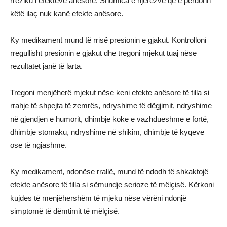
rreziku i efekteve anësore. Shumica e njerëzve që e përdorin
këtë ilaç nuk kanë efekte anësore.
Ky medikament mund të rrisë presionin e gjakut. Kontrolloni
rregullisht presionin e gjakut dhe tregoni mjekut tuaj nëse
rezultatet janë të larta.
Tregoni menjëherë mjekut nëse keni efekte anësore të tilla si
rrahje të shpejta të zemrës, ndryshime të dëgjimit, ndryshime
në gjendjen e humorit, dhimbje koke e vazhdueshme e fortë,
dhimbje stomaku, ndryshime në shikim, dhimbje të kyqeve
ose të ngjashme.
Ky medikament, ndonëse rrallë, mund të ndodh të shkaktojë
efekte anësore të tilla si sëmundje serioze të mëlçisë. Kërkoni
kujdes të menjëhershëm të mjeku nëse vërëni ndonjë
simptomë të dëmtimit të mëlçisë.