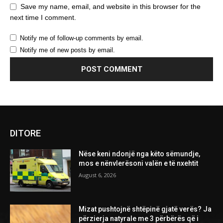
Save my name, email, and website in this browser for the
next time I comment.
Notify me of follow-up comments by email.
Notify me of new posts by email.
DITORE
Nëse keni ndonjë nga këto sëmundje,
mos e nënvlerësoni valën e të nxehtit
August 6, 2026
Mizat pushtojnë shtëpinë gjatë verës? Ja
përzierja natyrale me 3 përbërës që i