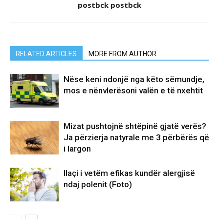
postbck postbck
RELATED ARTICLES
MORE FROM AUTHOR
Nëse keni ndonjë nga këto sëmundje,
mos e nënvlerësoni valën e të nxehtit
Mizat pushtojnë shtëpinë gjatë verës?
Ja përzierja natyrale me 3 përbërës që
i largon
Ilaçi i vetëm efikas kundër alergjisë
ndaj polenit (Foto)