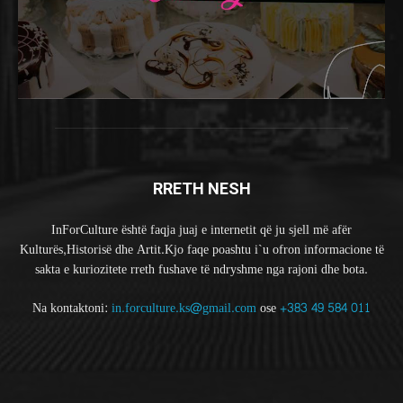
RRETH NESH
InForCulture është faqja juaj e internetit që ju sjell më afër
Kulturës,Historisë dhe Artit.Kjo faqe poashtu i`u ofron informacione të
sakta e kuriozitete rreth fushave të ndryshme nga rajoni dhe bota.
Na kontaktoni:
in.forculture.ks@gmail.com
ose
+383 49 584 011