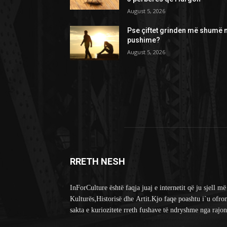
August 5, 2026
Pse çiftet grinden më shumë 
pushime?
August 5, 2026
RRETH NESH
InForCulture është faqja juaj e internetit që ju sjell më
Kulturës,Historisë dhe Artit.Kjo faqe poashtu i`u ofro
sakta e kuriozitete rreth fushave të ndryshme nga rajon