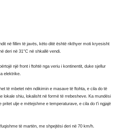
it në fillim të javës, këto ditë është rikthyer moti kryesisht
ijnë deri në 31°C në shkallë vendi.
ojë një front i ftohtë nga veriu i kontinentit, duke sjellur
 elektrike.
t të mbetet nën ndikimin e masave të ftohta, e cila do të
e lokale shiu, lokalisht në formë të rrebesheve. Ka mundësi
pritet ulje e mëtejshme e temperaturave, e cila do t’i ngjajë
 fuqishme të martën, me shpejtësi deri në 70 km/h.