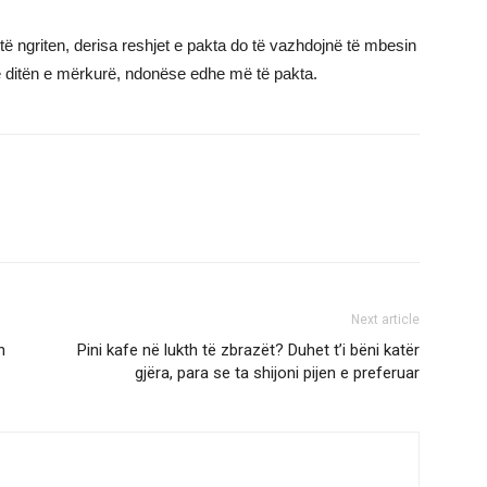
 të ngriten, derisa reshjet e pakta do të vazhdojnë të mbesin
e ditën e mërkurë, ndonëse edhe më të pakta.
Next article
n
Pini kafe në lukth të zbrazët? Duhet t’i bëni katër
gjëra, para se ta shijoni pijen e preferuar