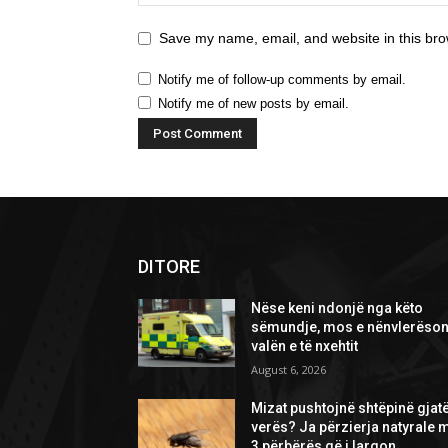
Save my name, email, and website in this bro
Notify me of follow-up comments by email.
Notify me of new posts by email.
DITORE
Nëse keni ndonjë nga këto
sëmundje, mos e nënvlerëson
valën e të nxehtit
August 6, 2026
Mizat pushtojnë shtëpinë gjat
verës? Ja përzierja natyrale 
3 përbërës që i largon