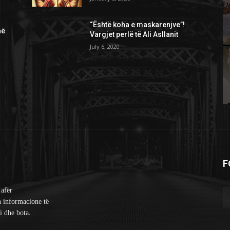
“Është koha e maskarenjve”!
në
Vargjet perlë të Ali Asllanit
July 6, 2020
F
 afër
n informacione të
i dhe bota.