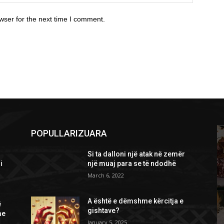
wser for the next time I comment.
POPULLARIZUARA
Si ta dalloni një atak në zemër
i
një muaj para se të ndodhë
March 6, 2022
A është e dëmshme kërcitja e
ë
gishtave?
me
January 5, 2025