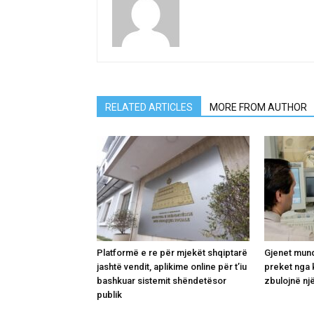
RELATED ARTICLES
MORE FROM AUTHOR
Platformë e re për mjekët shqiptarë
Gjenet mund
jashtë vendit, aplikime online për t’iu
preket nga 
bashkuar sistemit shëndetësor
zbulojnë një
publik