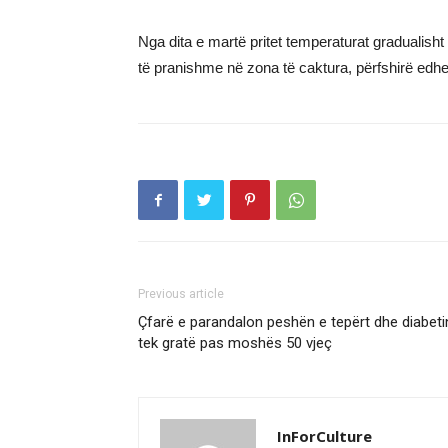
Nga dita e martë pritet temperaturat gradualisht
të pranishme në zona të caktura, përfshirë edh
Previous article
Çfarë e parandalon peshën e tepërt dhe diabeti
tek gratë pas moshës 50 vjeç
InForCulture