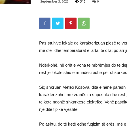
September 3, 2023
315
0
Pas stuhive lokale që karakterizuan pjesë të vend
me diell dhe temperaturat e larta, të cilat po arr
Ndërkohë, në orët e vona të mbrëmjes do të depërt
reshje lokale shiu e mundësi edhe për shkarkesa
Siç shkruan Meteo Kosova, dita e hënë parashihe
karakterizohet me vranësira shpeshta dhe reshj
të ketë ndonjë shkarkesë elektrike. Vonë pasdite 
një dite tipike vjeshte.
Po ashtu, do të ketë edhe fuqizim të erës, më e