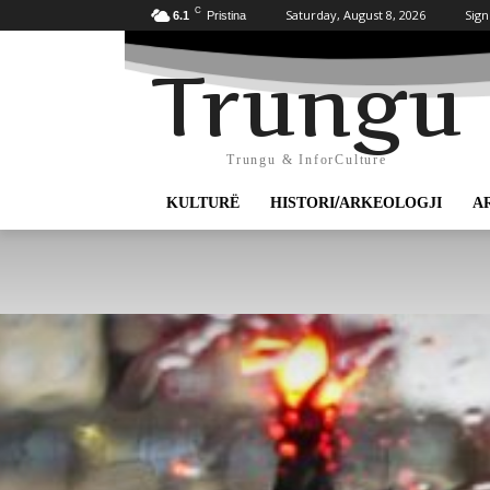
C
Saturday, August 8, 2026
Sign
6.1
Pristina
Trungu
Trungu & InforCulture
KULTURË
HISTORI/ARKEOLOGJI
A