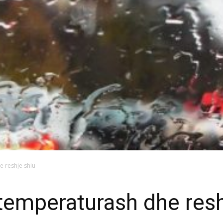
e reshje shiu
 temperaturash dhe resh