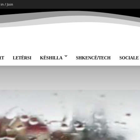
 in / Join
RT
LETËRSI
KËSHILLA
SHKENCË/TECH
SOCIALE