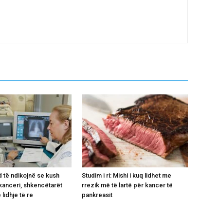
 të ndikojnë se kush
Studim i ri: Mishi i kuq lidhet me
kanceri, shkencëtarët
rrezik më të lartë për kancer të
 lidhje të re
pankreasit