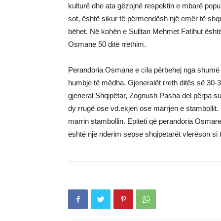
kulturë dhe ata gëzojnë respektin e mbarë popul
sot, është sikur të përmendësh një emër të shq
bëhet. Në kohën e Sulltan Mehmet Fatihut është
Osmane 50 ditë rrethim.
Perandoria Osmane e cila përbehej nga shumë n
humbje të mëdha. Gjeneralët rreth ditës së 30-35 
gjeneral Shqipëtar, Zognush Pasha del përpa su
dy rrugë ose vd.ekjen ose marrjen e stambollit. 
marrin stambollin. Epiteti që perandoria Osmane
është një nderim sepse shqipëtarët vlerëson si 