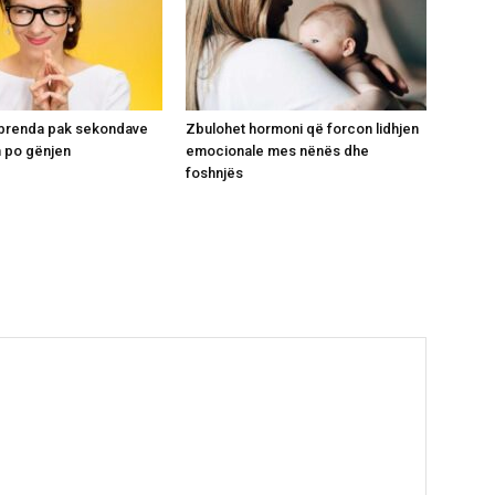
i brenda pak sekondave
Zbulohet hormoni që forcon lidhjen
 po gënjen
emocionale mes nënës dhe
foshnjës