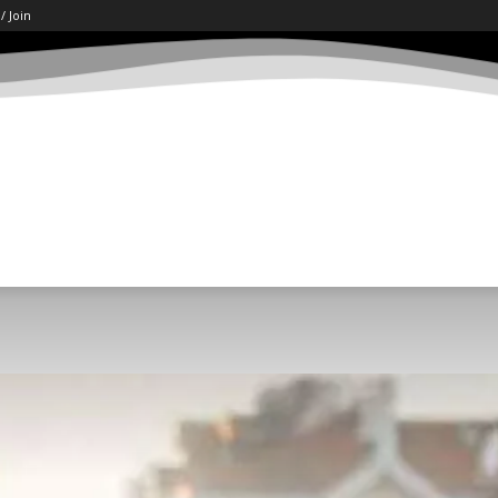
 / Join
ART
LETËRSI
KËSHILLA
SHKENCË/TECH
SOCI