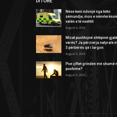
DITORE
Nëse keni ndonjë nga këto
sëmundje, mos e nënvlerëson
valën e të nxehtit
August 6, 2026
Mizat pushtojnë shtëpinë gjat
verës? Ja përzierja natyrale 
3 përbërës që i largon
August 5, 2026
Pse çiftet grinden më shumë 
pushime?
August 5, 2026