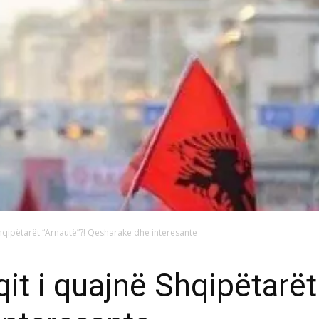
Shqipëtarët “Arnautë”?! Qesharake dhe interesante
qit i quajnë Shqipëtarët