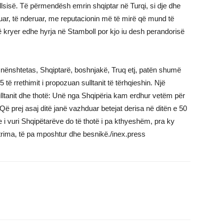
lsisë. Të përmendësh emrin shqiptar në Turqi, si dje dhe
uar, të nderuar, me reputacionin më të mirë që mund të
 kryer edhe hyrja në Stamboll por kjo iu desh perandorisë
ënshtetas, Shqiptarë, boshnjakë, Truq etj, patën shumë
të rrethimit i propozuan sulltanit të tërhqieshin. Një
lltanit dhe thotë: Unë nga Shqipëria kam erdhur vetëm për
Që prej asaj ditë janë vazhduar betejat derisa në ditën e 50
 i vuri Shqipëtarëve do të thotë i pa kthyeshëm, pra ky
trima, të pa mposhtur dhe besnikë./inex.press