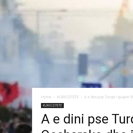
Home
KURIOZITETE
A e dini pse Turqit i quajnë 
KURIOZITETE
A e dini pse Tur