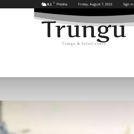
C
Friday, August 7, 2026
Sign in
6.1
Pristina
Trungu
Trungu & InforCulture
KULTURË
HISTORI/ARKEOLOGJI