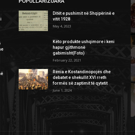
POPULLARIZUARA
Ditët e pushimit në Shqipërinë e
i
vitit 1928
May 4, 2023
Këto produkte ushqimore i keni
ë
hapur gjithmonë
me
gabimisht(Foto)
February 22, 2021
Rënia e Kostandinopojës dhe
në
debatet e shekullit XVI rreth
formës së zaptimit të qytetit
June 1, 2024