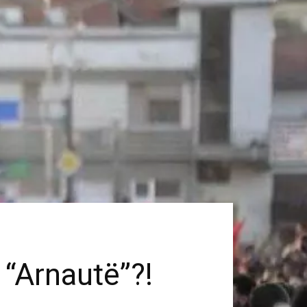
 “Arnautë”?!