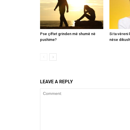
Pse çiftet grinden më shumë në
Si ta vëren
pushime?
nëse dikush
LEAVE A REPLY