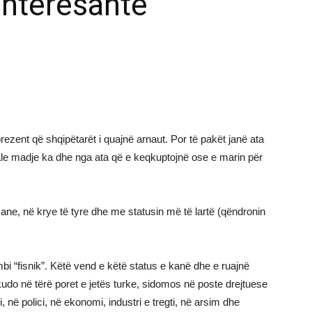
interesante
zent që shqipëtarët i quajnë arnaut. Por të pakët janë ata
fjale madje ka dhe nga ata që e keqkuptojnë ose e marin për
e, në krye të tyre dhe me statusin më të lartë (qëndronin
bi “fisnik”. Këtë vend e këtë status e kanë dhe e ruajnë
 kudo në tërë poret e jetës turke, sidomos në poste drejtuese
 në polici, në ekonomi, industri e tregti, në arsim dhe