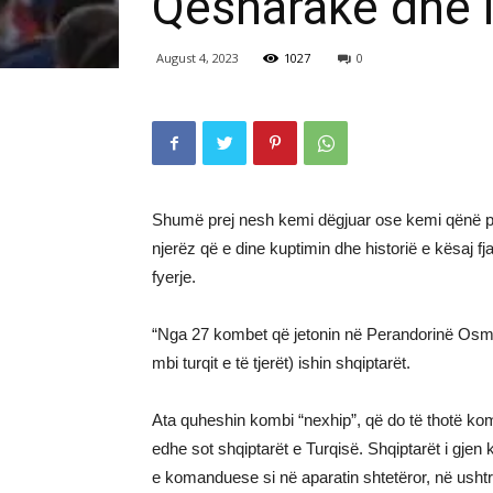
Qesharake dhe 
August 4, 2023
1027
0
Shumë prej nesh kemi dëgjuar ose kemi qënë pre
njerëz që e dine kuptimin dhe historië e kësaj 
fyerje.
“Nga 27 kombet që jetonin në Perandorinë Osman
mbi turqit e të tjerët) ishin shqiptarët.
Ata quheshin kombi “nexhip”, që do të thotë kom
edhe sot shqiptarët e Turqisë. Shqiptarët i gjen
e komanduese si në aparatin shtetëror, në ushtri,