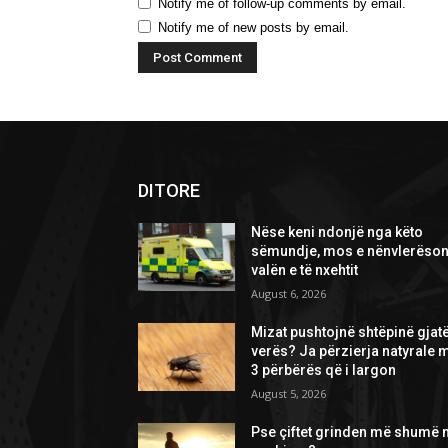
Notify me of follow-up comments by email.
Notify me of new posts by email.
DITORE
Nëse keni ndonjë nga këto
sëmundje, mos e nënvlerëson
valën e të nxehtit
August 6, 2026
Mizat pushtojnë shtëpinë gjat
verës? Ja përzierja natyrale 
3 përbërës që i largon
August 5, 2026
Pse çiftet grinden më shumë 