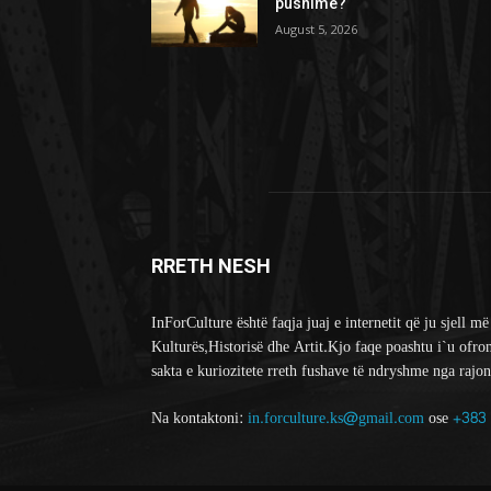
pushime?
August 5, 2026
RRETH NESH
InForCulture është faqja juaj e internetit që ju sjell më
Kulturës,Historisë dhe Artit.Kjo faqe poashtu i`u ofro
sakta e kuriozitete rreth fushave të ndryshme nga rajon
Na kontaktoni:
in.forculture.ks@gmail.com
ose
+383 