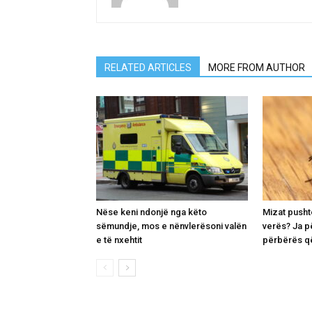
RELATED ARTICLES
MORE FROM AUTHOR
Nëse keni ndonjë nga këto
Mizat pusht
sëmundje, mos e nënvlerësoni valën
verës? Ja p
e të nxehtit
përbërës që