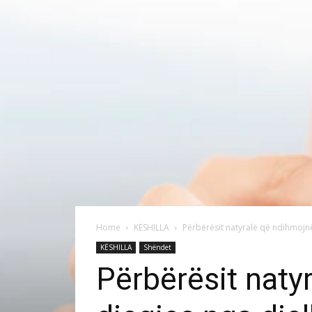
Home
KËSHILLA
Përbërësit natyralë që ndihmojnë 
KËSHILLA
Shëndet
Përbërësit naty