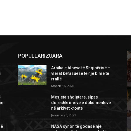
POPULLARIZUARA
Arnika e Alpeve të Shqipërisë –
i
vlerat befasuese të një bime të
rrallë
March 16, 2020
ë
Mesjeta shqiptare, sipas
me
dorëshkrimeve e dokumenteve
në arkivat kroate
January 26, 2021
në
NASA synon të godasë një