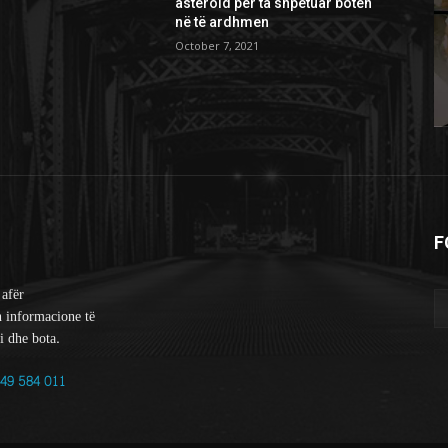
asteroid për ta shpëtuar botën
në të ardhmen
October 7, 2021
F
 afër
n informacione të
i dhe bota.
49 584 011