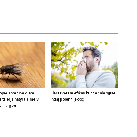
ojnë shtëpinë gjatë
Ilaçi i vetëm efikas kundër alergjisë
ërzierja natyrale me 3
ndaj polenit (Foto)
 i largon