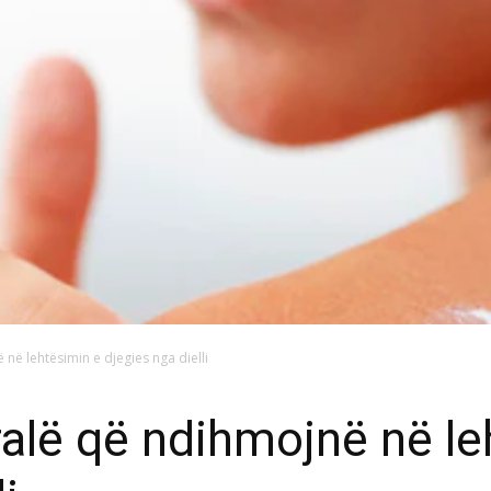
në lehtësimin e djegies nga dielli
ralë që ndihmojnë në le