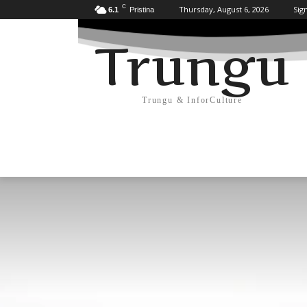
C
Thursday, August 6, 2026
Sign
6.1
Pristina
Trungu
Trungu & InforCulture
KULTURË
HISTORI/ARKEOLOGJI