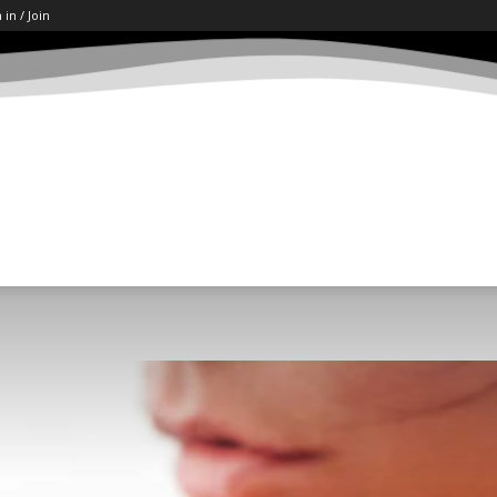
 in / Join
ART
LETËRSI
KËSHILLA
SHKENCË/TECH
SOCI