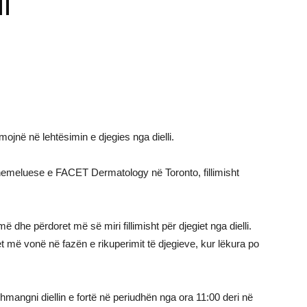
i
mojnë në lehtësimin e djegies nga dielli.
hemeluese e FACET Dermatology në Toronto, fillimisht
ë dhe përdoret më së miri fillimisht për djegiet nga dielli.
t më vonë në fazën e rikuperimit të djegieve, kur lëkura po
hmangni diellin e fortë në periudhën nga ora 11:00 deri në