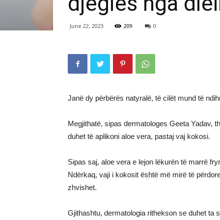
djegies nga diell
June 22, 2023
209
0
Janë dy përbërës natyralë, të cilët mund të ndih
Megjithatë, sipas dermatologes Geeta Yadav, t
duhet të aplikoni aloe vera, pastaj vaj kokosi.
Sipas saj, aloe vera e lejon lëkurën të marrë frym
Ndërkaq, vaji i kokosit është më mirë të përdore
zhvishet.
Gjithashtu, dermatologia rithekson se duhet ta s