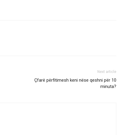
Next article
Çfarë përfitimesh keni nëse qeshni për 10
minuta?