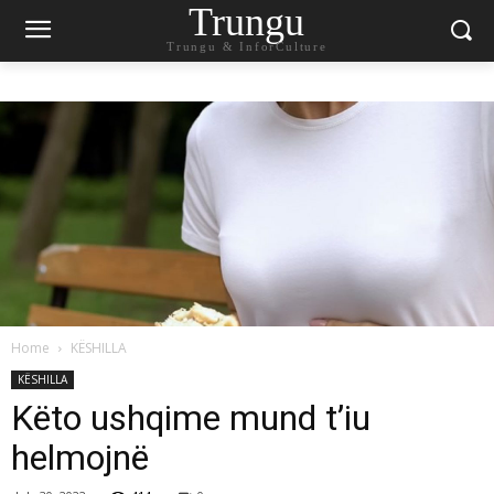
Trungu
Trungu & InforCulture
Home
KËSHILLA
KËSHILLA
Këto ushqime mund t’iu
helmojnë