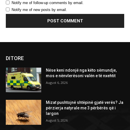
Notify me of follow-up comments by email.
Notify me of new posts by email.
DITORE
Nëse keni ndonjë nga këto sëmundje,
mos e nënvlerësoni valën e të nxehtit
August 6, 2026
Mizat pushtojnë shtëpinë gjatë verës? Ja
përzierja natyrale me 3 përbërës që i
largon
August 5, 2026