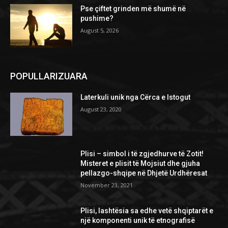
Pse çiftet grinden më shumë në
pushime?
August 5, 2026
POPULLARIZUARA
Laterkuli unik nga Cërca e Istogut
August 23, 2020
Plisi – simbol i të zgjedhurve të Zotit!
Misteret e plisit të Mojsiut dhe gjuha
pellazgo-shqipe në Dhjetë Urdhëresat
November 23, 2021
Plisi, lashtësia sa edhe vetë shqiptarët e
një komponenti unik të etnografisë