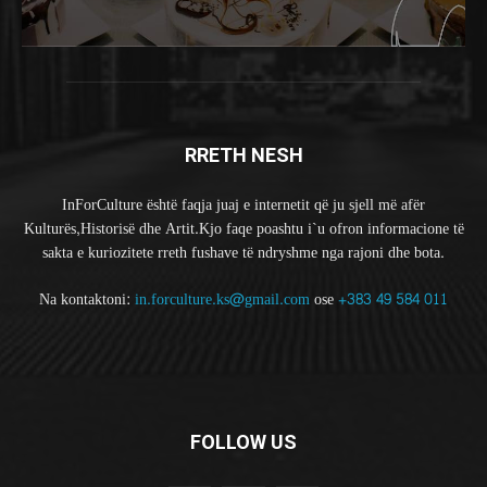
RRETH NESH
InForCulture është faqja juaj e internetit që ju sjell më afër
Kulturës,Historisë dhe Artit.Kjo faqe poashtu i`u ofron informacione të
sakta e kuriozitete rreth fushave të ndryshme nga rajoni dhe bota.
Na kontaktoni:
in.forculture.ks@gmail.com
ose
+383 49 584 011
FOLLOW US