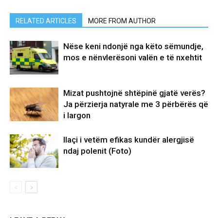
RELATED ARTICLES
MORE FROM AUTHOR
Nëse keni ndonjë nga këto sëmundje,
mos e nënvlerësoni valën e të nxehtit
Mizat pushtojnë shtëpinë gjatë verës?
Ja përzierja natyrale me 3 përbërës që
i largon
Ilaçi i vetëm efikas kundër alergjisë
ndaj polenit (Foto)