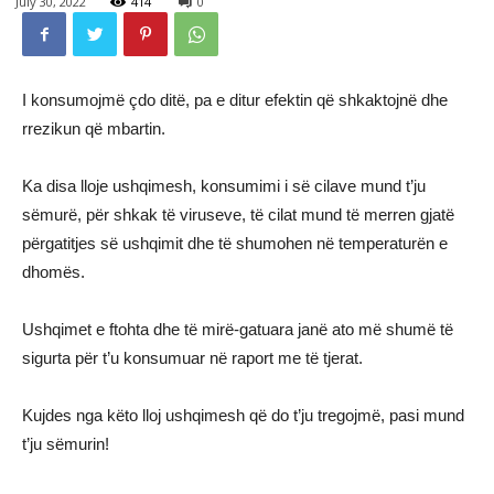
July 30, 2022
414
0
I konsumojmë çdo ditë, pa e ditur efektin që shkaktojnë dhe
rrezikun që mbartin.
Ka disa lloje ushqimesh, konsumimi i së cilave mund t’ju
sëmurë, për shkak të viruseve, të cilat mund të merren gjatë
përgatitjes së ushqimit dhe të shumohen në temperaturën e
dhomës.
Ushqimet e ftohta dhe të mirë-gatuara janë ato më shumë të
sigurta për t’u konsumuar në raport me të tjerat.
Kujdes nga këto lloj ushqimesh që do t’ju tregojmë, pasi mund
t’ju sëmurin!