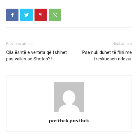
Previous article
Next article
Cila është e vërteta që fshihet
Pse nuk duhet të flini me
pas valles së Shotës?!
freskuesen ndezur
postbck postbck