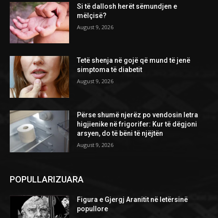
Si të dallosh herët sëmundjen e
mëlçisë?
August 9, 2026
Tetë shenja në gojë që mund të jenë
simptoma të diabetit
August 9, 2026
Përse shumë njerëz po vendosin letra
higjienike në frigorifer: Kur të dëgjoni
arsyen, do të bëni të njëjtën
August 9, 2026
POPULLARIZUARA
Figura e Gjergj Aranitit në letërsinë
popullore