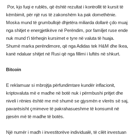
Por, kjo fuqi e rublës, që është rezultat i kontrollit të kursit të
këmbimit, për një rus të zakonshëm ka pak domethënie.
Moska mund të grumbullojë dhjetëra miliarda dollarë çdo muaj
nga shitjet e energjetikëve në Perëndim, por familjet ruse ende
nuk mund t’i tërheqin kursimet e tyre në valuta të huaja.
Shumë marka perëndimore, që nga Adidas tek H&M dhe Ikea,
kanë ndaluar shitjet në Rusi që nga fillimi i luftës në shkurt.
Bitcoin
E reklamuar si mbrojtja përfundimtare kundër inflacionit,
kriptovaluta më e madhe në botë nuk i përmbushi pritjet dhe
niveli i rënies është me më shumë se gjysmën e vlerës së saj,
pavarësisht çmimeve të pakrahasueshme të konsumit në
pjesën më të madhe të botës.
Një numër i madh i investitorëve individualë, të cilët investuan