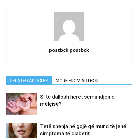
postbck postbck
RELATED ARTICLES
MORE FROM AUTHOR
Si të dallosh herët sëmundjen e
mëlçisë?
Tetë shenja në gojë që mund të jenë
simptoma të diabetit