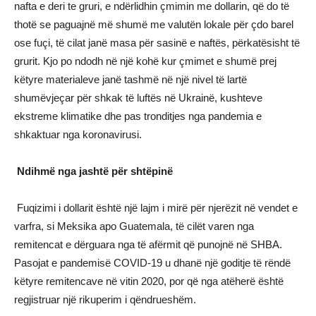
nafta e deri te gruri, e ndërlidhin çmimin me dollarin, që do të
thotë se paguajnë më shumë me valutën lokale për çdo barel
ose fuçi, të cilat janë masa për sasinë e naftës, përkatësisht të
grurit. Kjo po ndodh në një kohë kur çmimet e shumë prej
këtyre materialeve janë tashmë në një nivel të lartë
shumëvjeçar për shkak të luftës në Ukrainë, kushteve
ekstreme klimatike dhe pas tronditjes nga pandemia e
shkaktuar nga koronavirusi.
Ndihmë nga jashtë për shtëpinë
Fuqizimi i dollarit është një lajm i mirë për njerëzit në vendet e
varfra, si Meksika apo Guatemala, të cilët varen nga
remitencat e dërguara nga të afërmit që punojnë në SHBA.
Pasojat e pandemisë COVID-19 u dhanë një goditje të rëndë
këtyre remitencave në vitin 2020, por që nga atëherë është
regjistruar një rikuperim i qëndrueshëm.