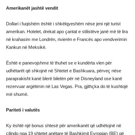
Amerikanët jashtë vendit
Dollari i fuqishëm është i shkëlqyeshëm nëse jeni një turist
amerikan. Hotelet, drekat apo çantat e stilistëve janë më të lira
në krahasim me Londrën, rivierën e Francës apo vendverimin
Kankun në Meksikë.
Është e panevojshme të thuhet se e kundërta vlen për
udhëtarët që shkojnë në Shtetet e Bashkuara, përveç nëse
paraprakisht kanë blerë biletën për në Disneyland ose kanë
rezervuar argëtimin në Las Vegas. Pra, gjithçka do të kushtojë
më shumë.
Pariteti i valutës
Ky është një bonus shtesë për amerikanët që udhëtojnë në
cilindo nga 19 shtetet anëtare të Bashkimit Evropian (BE) që