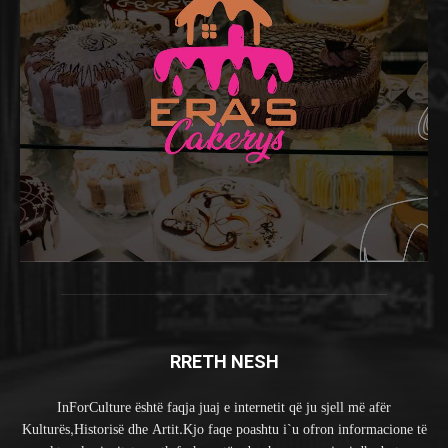
RRETH NESH
InForCulture është faqja juaj e internetit që ju sjell më afër
Kulturës,Historisë dhe Artit.Kjo faqe poashtu i`u ofron informacione të