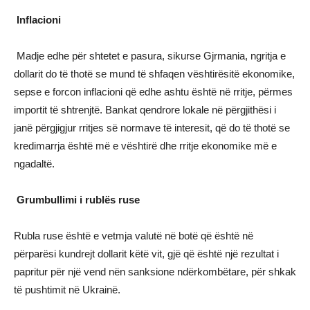
Inflacioni
Madje edhe për shtetet e pasura, sikurse Gjrmania, ngritja e
dollarit do të thotë se mund të shfaqen vështirësitë ekonomike,
sepse e forcon inflacioni që edhe ashtu është në rritje, përmes
importit të shtrenjtë. Bankat qendrore lokale në përgjithësi i
janë përgjigjur rritjes së normave të interesit, që do të thotë se
kredimarrja është më e vështirë dhe rritje ekonomike më e
ngadaltë.
Grumbullimi i rublës ruse
Rubla ruse është e vetmja valutë në botë që është në
përparësi kundrejt dollarit këtë vit, gjë që është një rezultat i
papritur për një vend nën sanksione ndërkombëtare, për shkak
të pushtimit në Ukrainë.