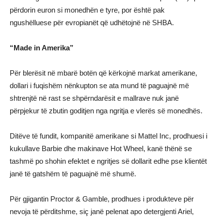
përdorin euron si monedhën e tyre, por është pak
ngushëlluese për evropianët që udhëtojnë në SHBA.
“Made in Amerika”
Për blerësit në mbarë botën që kërkojnë markat amerikane,
dollari i fuqishëm nënkupton se ata mund të paguajnë më
shtrenjtë në rast se shpërndarësit e mallrave nuk janë
përpjekur të zbutin goditjen nga ngritja e vlerës së monedhës.
Ditëve të fundit, kompanitë amerikane si Mattel Inc, prodhuesi i
kukullave Barbie dhe makinave Hot Wheel, kanë thënë se
tashmë po shohin efektet e ngritjes së dollarit edhe pse klientët
janë të gatshëm të paguajnë më shumë.
Për gjigantin Proctor & Gamble, prodhues i produkteve për
nevoja të përditshme, siç janë pelenat apo detergjenti Ariel,