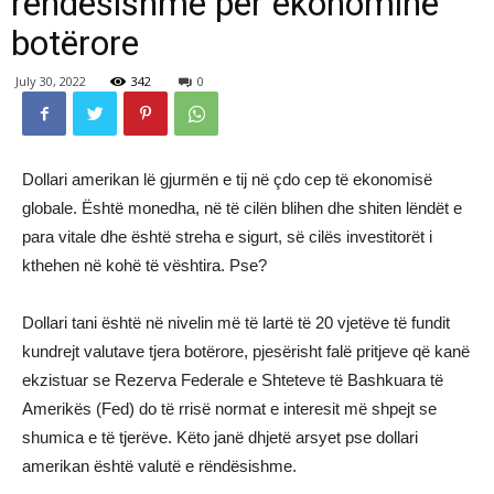
rëndësishme për ekonominë
botërore
July 30, 2022
342
0
Dollari amerikan lë gjurmën e tij në çdo cep të ekonomisë
globale. Është monedha, në të cilën blihen dhe shiten lëndët e
para vitale dhe është streha e sigurt, së cilës investitorët i
kthehen në kohë të vështira. Pse?
Dollari tani është në nivelin më të lartë të 20 vjetëve të fundit
kundrejt valutave tjera botërore, pjesërisht falë pritjeve që kanë
ekzistuar se Rezerva Federale e Shteteve të Bashkuara të
Amerikës (Fed) do të rrisë normat e interesit më shpejt se
shumica e të tjerëve. Këto janë dhjetë arsyet pse dollari
amerikan është valutë e rëndësishme.