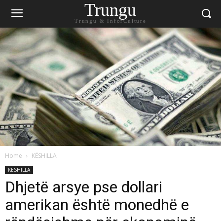
Trungu
Trungu & InforCulture
Home
KËSHILLA
KËSHILLA
Dhjetë arsye pse dollari
amerikan është monedhë e