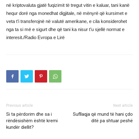
në kriptovaluta gjatë fuqizimit të tregut vitin e kaluar, tani kanë
hequr dorë nga monedhat digjitale, në mënyrë që kursimet e
veta t’i transferojnë në valutë amerikane, e cila konsiderohet
nga ta si më e sigurt dhe që tani ka nisur t’u sjellë normat e
interesit./Radio Evropa e Lirë
Previous article
Next article
Si ta përdorim dhe sa i
Sufllaqja që mund të hani çdo
rëndësishëm është kremi
ditë pa shtuar peshë
kundër diellit?