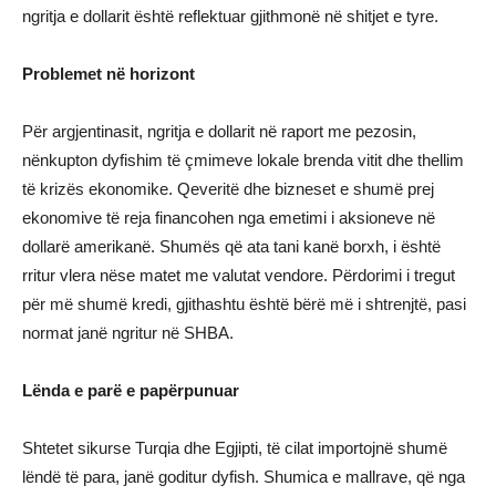
ngritja e dollarit është reflektuar gjithmonë në shitjet e tyre.
Problemet në horizont
Për argjentinasit, ngritja e dollarit në raport me pezosin,
nënkupton dyfishim të çmimeve lokale brenda vitit dhe thellim
të krizës ekonomike. Qeveritë dhe bizneset e shumë prej
ekonomive të reja financohen nga emetimi i aksioneve në
dollarë amerikanë. Shumës që ata tani kanë borxh, i është
rritur vlera nëse matet me valutat vendore. Përdorimi i tregut
për më shumë kredi, gjithashtu është bërë më i shtrenjtë, pasi
normat janë ngritur në SHBA.
Lënda e parë e papërpunuar
Shtetet sikurse Turqia dhe Egjipti, të cilat importojnë shumë
lëndë të para, janë goditur dyfish. Shumica e mallrave, që nga