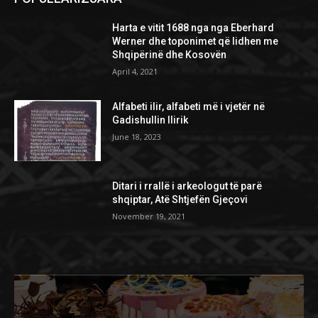
Harta e vitit 1688 nga nga Eberhard
Werner dhe toponimet që lidhen me
Shqipërinë dhe Kosovën
April 4, 2021
Alfabeti ilir, alfabeti më i vjetër në
Gadishullin Ilirik
June 18, 2023
Ditari i rrallë i arkeologut të parë
shqiptar, Atë Shtjefën Gjeçovi
November 19, 2021