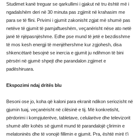
Studimet kanë treguar se qarkullimi i gjakut në tru është më i
ngadalshëm deri në 30 minuta pas zgjimit në krahasim me
para se të flini. Privimi i gjumit zakonisht zgjat më shumë pas
netëve të gjumit të pamjaftueshëm, veçanërisht nëse ato netë
janë të njëpasnjëshme. Edhe pse mund të jetë e bezdisshme
të mos kesh energji të menjëhershme kur zgjohesh, disa
shkencëtarë besojnë se inercia e gjumit ju ndihmon të bini
përsëri në gjumë shpejt dhe parandalon zgjimet e
padëshiruara.
Ekspozimi ndaj dritës blu
Besoni ose jo, koha që kaloni para ekranit ndikon seriozisht në
gjumin tuaj, veçanërisht në cilësinë e tij. Më konkretisht,
përdorimi i kompjuterëve, tabletave, celularëve dhe televizorit
shumë afër kohës së gjumit mund të parandalojë çlirimin e
melatoninës dhe të vonojë fillimin e gjumit. Pra, është mirë t’i