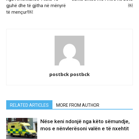
gjuhë dhe të gjitha në mënyrë
￼
të mençur!￼
postbck postbck
RELATED ARTICLES
MORE FROM AUTHOR
Nëse keni ndonjë nga këto sëmundje,
mos e nënvlerësoni valën e të nxehtit