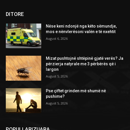
DITORE
Nëse keni ndonjë nga këto sëmundje,
mos e nënvlerësoni valën e të nxehtit
August 6, 2026
Mizat pushtojnë shtëpinë gjatë verës? Ja
përzierja natyrale me 3 përbërës që i
largon
August 5, 2026
Pse çiftet grinden më shumë në
pushime?
August 5, 2026
POPULLARIZUARA