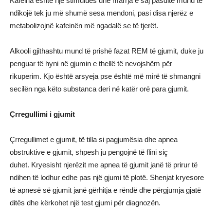
Kafeina është një stimulues dhe marrja e saj pasdite mund të
ndikojë tek ju më shumë sesa mendoni, pasi disa njerëz e
metabolizojnë kafeinën më ngadalë se të tjerët.
Alkooli gjithashtu mund të prishë fazat REM të gjumit, duke ju
penguar të hyni në gjumin e thellë të nevojshëm për
rikuperim. Kjo është arsyeja pse është më mirë të shmangni
secilën nga këto substanca deri në katër orë para gjumit.
Çrregullimi i gjumit
Çrregullimet e gjumit, të tilla si pagjumësia dhe apnea
obstruktive e gjumit, shpesh ju pengojnë të flini siç
duhet. Kryesisht njerëzit me apnea të gjumit janë të prirur të
ndihen të lodhur edhe pas një gjumi të plotë. Shenjat kryesore
të apnesë së gjumit janë gërhitja e rëndë dhe përgjumja gjatë
ditës dhe kërkohet një test gjumi për diagnozën.