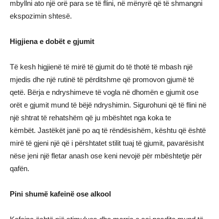
mbyllni ato një orë para se të flini, në mënyrë që të shmangni
ekspozimin shtesë.
Higjiena e dobët e gjumit
Të kesh higjienë të mirë të gjumit do të thotë të mbash një
mjedis dhe një rutinë të përditshme që promovon gjumë të
qetë. Bërja e ndryshimeve të vogla në dhomën e gjumit ose
orët e gjumit mund të bëjë ndryshimin. Sigurohuni që të flini në
një shtrat të rehatshëm që ju mbështet nga koka te
këmbët. Jastëkët janë po aq të rëndësishëm, kështu që është
mirë të gjeni një që i përshtatet stilit tuaj të gjumit, pavarësisht
nëse jeni një fletar anash ose keni nevojë për mbështetje për
qafën.
Pini shumë kafeinë ose alkool