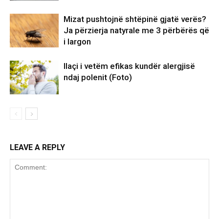
Mizat pushtojnë shtëpinë gjatë verës?
Ja përzierja natyrale me 3 përbërës që
i largon
Ilaçi i vetëm efikas kundër alergjisë
ndaj polenit (Foto)
LEAVE A REPLY