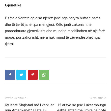
Gjenetike
Është e vërtetë që disa njerëz janë nga natyra bufat e natës
dhe të tjerët janë tipa mëngjesi. Këto janë zakonisht të
paracaktuara gjenetikisht dhe mund të modifikohen në një farë
mase, por zakonisht, njëra nuk mund të zëvendësohet nga
tjetra.
Previous article
Next article
Ky ishte Shqiptari më i kërkuar
12 arsye se pse Luksemburgu
nga Amerikanët/ Fliste 18
është shteti më i mirë në botë