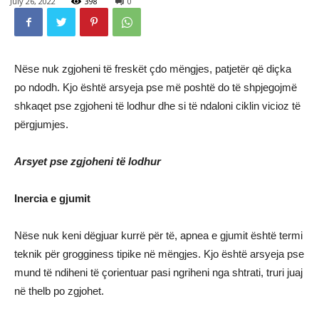
July 26, 2022
398
0
Nëse nuk zgjoheni të freskët çdo mëngjes, patjetër që diçka
po ndodh. Kjo është arsyeja pse më poshtë do të shpjegojmë
shkaqet pse zgjoheni të lodhur dhe si të ndaloni ciklin vicioz të
përgjumjes.
Arsyet pse zgjoheni të lodhur
Inercia e gjumit
Nëse nuk keni dëgjuar kurrë për të, apnea e gjumit është termi
teknik për grogginess tipike në mëngjes. Kjo është arsyeja pse
mund të ndiheni të çorientuar pasi ngriheni nga shtrati, truri juaj
në thelb po zgjohet.