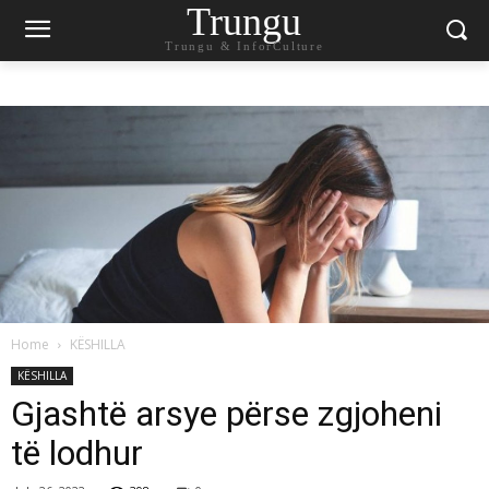
Trungu
Trungu & InforCulture
Home
KËSHILLA
KËSHILLA
Gjashtë arsye përse zgjoheni
të lodhur