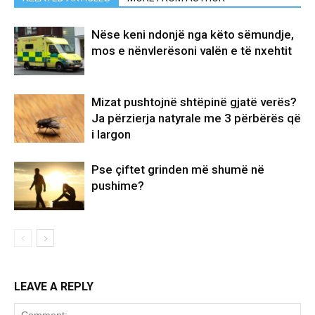
Nëse keni ndonjë nga këto sëmundje,
mos e nënvlerësoni valën e të nxehtit
Mizat pushtojnë shtëpinë gjatë verës?
Ja përzierja natyrale me 3 përbërës që
i largon
Pse çiftet grinden më shumë në
pushime?
LEAVE A REPLY