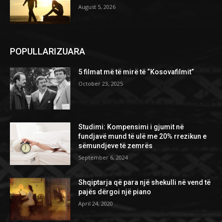
August 5, 2026
POPULLARIZUARA
5 filmat më të mirë të “Kosovafilmit”
October 23, 2025
Studimi: Kompensimi i gjumit në
fundjavë mund të ulë me 20% rrezikun e
sëmundjeve të zemrës
September 6, 2024
Shqiptarja që para një shekulli në vend të
pajës dërgoi një piano
April 24, 2020