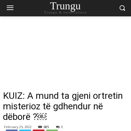
Trungu
Trungu & InforCulture
KUIZ: A mund ta gjeni ortretin
misterioz të gdhendur në
dëborë ?￼
February 25, 2022
685
0