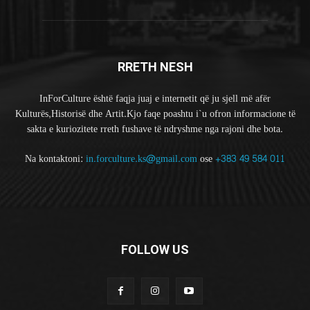
RRETH NESH
InForCulture është faqja juaj e internetit që ju sjell më afër
Kulturës,Historisë dhe Artit.Kjo faqe poashtu i`u ofron informacione të
sakta e kuriozitete rreth fushave të ndryshme nga rajoni dhe bota.
Na kontaktoni:
in.forculture.ks@gmail.com
ose
+383 49 584 011
FOLLOW US