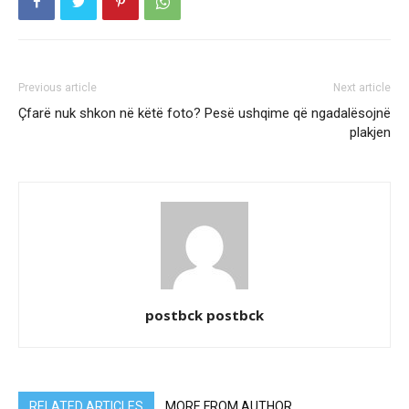
Previous article
Next article
Çfarë nuk shkon në këtë foto?
Pesë ushqime që ngadalësojnë
plakjen
postbck postbck
RELATED ARTICLES
MORE FROM AUTHOR