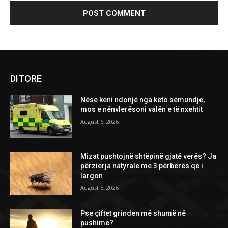
DITORE
Nëse keni ndonjë nga këto sëmundje,
mos e nënvlerësoni valën e të nxehtit
August 6, 2026
Mizat pushtojnë shtëpinë gjatë verës? Ja
përzierja natyrale me 3 përbërës që i
largon
August 5, 2026
Pse çiftet grinden më shumë në
pushime?