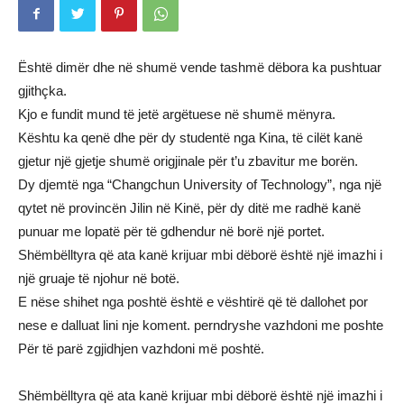
Është dimër dhe në shumë vende tashmë dëbora ka pushtuar
gjithçka.
Kjo e fundit mund të jetë argëtuese në shumë mënyra.
Kështu ka qenë dhe për dy studentë nga Kina, të cilët kanë
gjetur një gjetje shumë origjinale për t’u zbavitur me borën.
Dy djemtë nga “Changchun University of Technology”, nga një
qytet në provincën Jilin në Kinë, për dy ditë me radhë kanë
punuar me lopatë për të gdhendur në borë një portet.
Shëmbëlltyra që ata kanë krijuar mbi dëborë është një imazhi i
një gruaje të njohur në botë.
E nëse shihet nga poshtë është e vështirë që të dallohet por
nese e dalluat lini nje koment. perndryshe vazhdoni me poshte
Për të parë zgjidhjen vazhdoni më poshtë.
Shëmbëlltyra që ata kanë krijuar mbi dëborë është një imazhi i