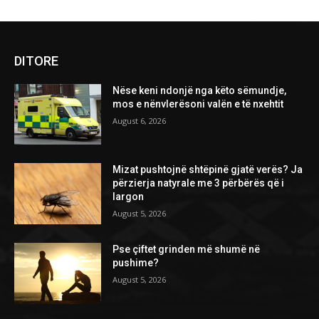
DITORE
Nëse keni ndonjë nga këto sëmundje,
mos e nënvlerësoni valën e të nxehtit
August 6, 2026
Mizat pushtojnë shtëpinë gjatë verës? Ja
përzierja natyrale me 3 përbërës që i
largon
August 5, 2026
Pse çiftet grinden më shumë në
pushime?
August 5, 2026