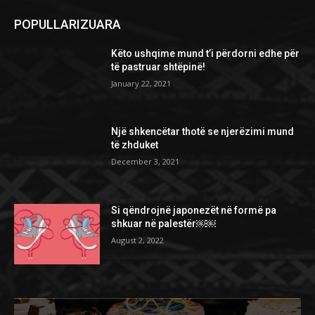
POPULLARIZUARA
Këto ushqime mund t’i përdorni edhe për
të pastruar shtëpinë!
January 22, 2021
Një shkencëtar thotë se njerëzimi mund
të zhduket
December 3, 2021
Si qëndrojnë japonezët në formë pa
shkuar në palestër￼￼
August 2, 2022