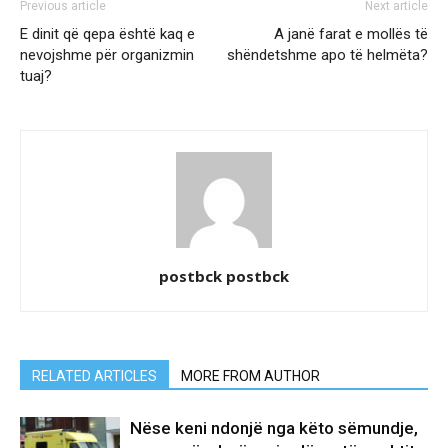
Previous article
Next article
E dinit që qepa është kaq e
A janë farat e mollës të
nevojshme për organizmin
shëndetshme apo të helmëta?
tuaj?
postbck postbck
RELATED ARTICLES
MORE FROM AUTHOR
Nëse keni ndonjë nga këto sëmundje,