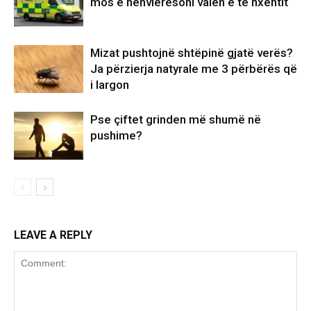
mos e nënvlerësoni valën e të nxehtit
Mizat pushtojnë shtëpinë gjatë verës?
Ja përzierja natyrale me 3 përbërës që
i largon
Pse çiftet grinden më shumë në
pushime?
LEAVE A REPLY