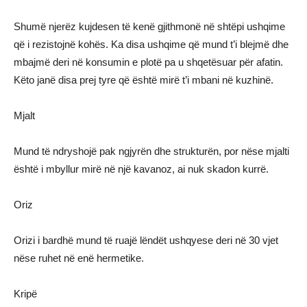
Shumë njerëz kujdesen të kenë gjithmonë në shtëpi ushqime
që i rezistojnë kohës. Ka disa ushqime që mund t’i blejmë dhe
mbajmë deri në konsumin e plotë pa u shqetësuar për afatin.
Këto janë disa prej tyre që është mirë t’i mbani në kuzhinë.
Mjalt
Mund të ndryshojë pak ngjyrën dhe strukturën, por nëse mjalti
është i mbyllur mirë në një kavanoz, ai nuk skadon kurrë.
Oriz
Orizi i bardhë mund të ruajë lëndët ushqyese deri në 30 vjet
nëse ruhet në enë hermetike.
Kripë