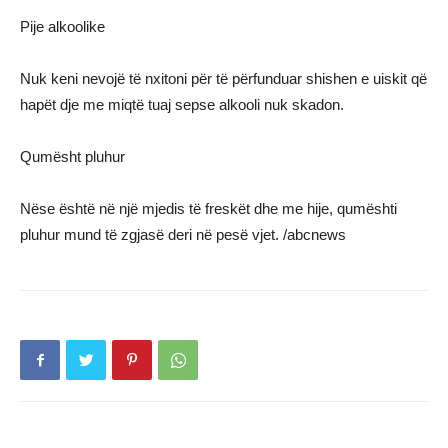
Pije alkoolike
Nuk keni nevojë të nxitoni për të përfunduar shishen e uiskit që
hapët dje me miqtë tuaj sepse alkooli nuk skadon.
Qumësht pluhur
Nëse është në një mjedis të freskët dhe me hije, qumështi
pluhur mund të zgjasë deri në pesë vjet. /abcnews