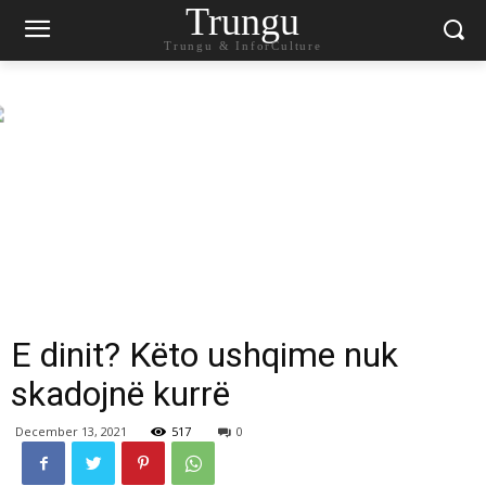
Trungu
Trungu & InforCulture
E dinit? Këto ushqime nuk
skadojnë kurrë
December 13, 2021
517
0