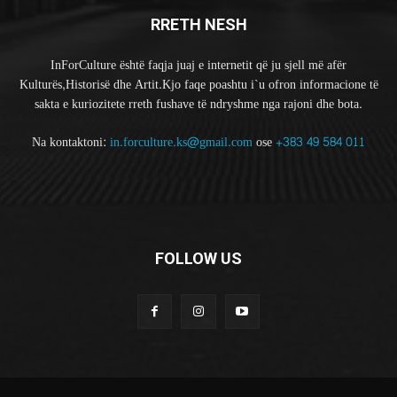
RRETH NESH
InForCulture është faqja juaj e internetit që ju sjell më afër
Kulturës,Historisë dhe Artit.Kjo faqe poashtu i`u ofron informacione të
sakta e kuriozitete rreth fushave të ndryshme nga rajoni dhe bota.
Na kontaktoni:
in.forculture.ks@gmail.com
ose
+383 49 584 011
FOLLOW US