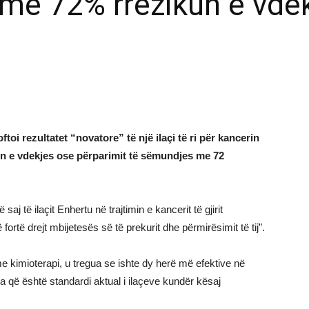
n me 72% rrezikun e vde
toi rezultatet “novatore” të një ilaçi të ri për kancerin
ikun e vdekjes ose përparimit të sëmundjes me 72
aj të ilaçit Enhertu në trajtimin e kancerit të gjirit
fortë drejt mbijetesës së të prekurit dhe përmirësimit të tij”.
 kimioterapi, u tregua se ishte dy herë më efektive në
pa që është standardi aktual i ilaçeve kundër kësaj