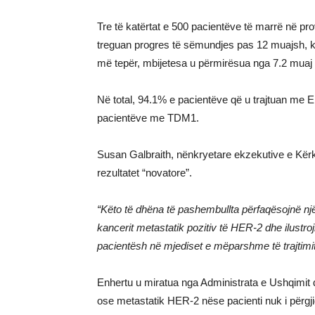
Tre të katërtat e 500 pacientëve të marrë në prov
treguan progres të sëmundjes pas 12 muajsh, 
më tepër, mbijetesa u përmirësua nga 7.2 muaj
Në total, 94.1% e pacientëve që u trajtuan me 
pacientëve me TDM1.
Susan Galbraith, nënkryetare ekzekutive e Kërkim
rezultatet “novatore”.
“Këto të dhëna të pashembullta përfaqësojnë n
kancerit metastatik pozitiv të HER-2 dhe ilustr
pacientësh në mjediset e mëparshme të trajtimi
Enhertu u miratua nga Administrata e Ushqimit 
ose metastatik HER-2 nëse pacienti nuk i përgjig