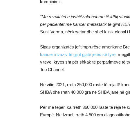
kombinimit.
“Me rezultatet e jashtëzakonshme të këtij studimi,
për pacientët me kancer metastatik të gjirit HE
Sunil Verma, nënkryetar dhe shef klinik global i k
Sipas organizatës jofitimprurëse amerikane Br
kancer invaziv të gjirit gjatë jetës së tyre
, megji
viteve, kryesisht për shkak të përparimeve të t
Top Channel.
Në vitin 2021, rreth 250,000 raste të reja të kance
SHBA dhe rreth 40,000 gra në SHBA janë në gje
Për më tepër, ka rreth 360,000 raste të reja të ka
Evropë. Në Izrael, rreth 4.500 gra diagnostikoh