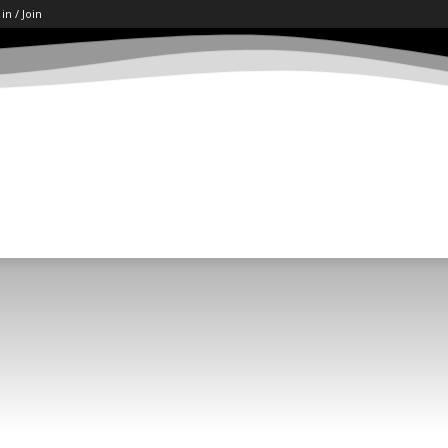
 in / Join
ART
LETËRSI
KËSHILLA
SHKENCË/TECH
SOCI