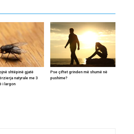
ojnë shtëpinë gjatë
Pse çiftet grinden më shumë në
ërzierja natyrale me 3
pushime?
 i largon