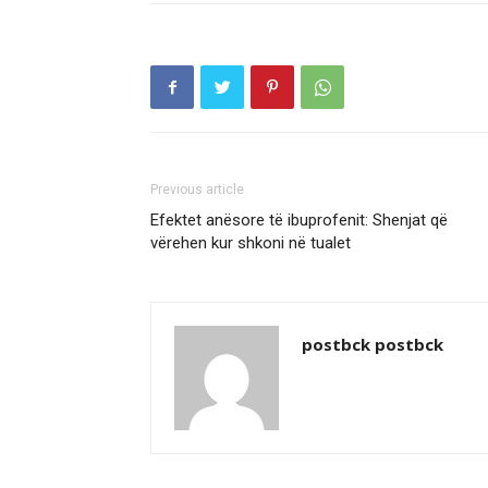
Previous article
Efektet anësore të ibuprofenit: Shenjat që
vërehen kur shkoni në tualet
postbck postbck