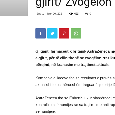
gjirit/ Zvogëlo
September 20, 2021
423
0
Gjiganti farmaceutik britanik AstraZeneca njof
e gjirit, për të cilin thonë se zvogëlon rrez
përqind, në krahasim me trajtimet aktuale.
Kompania e ilaçeve tha se rezultatet e provës së s
aktualisht të pashërueshëm treguan “një prirje të 
AstraZeneca tha se Enherthu, kur shoqërohej me
kontrollin e sëmundjes se sa trajtimi me antitru
sëmundjeje.