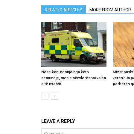
RELATED ARTICLES
MORE FROM AUTHOR
Nëse keni ndonjë nga këto
Mizat pusht
sëmundje, mos e nënvlerësoni valën
verës? Ja p
e të nxehtit
përbërës që
LEAVE A REPLY