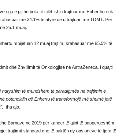
ë nga e gjithë bota të cilët ishin trajtuar me Enherthu nuk
krahasuar me 34.1% të atyre që u trajtuan me TDM1. Për
 në 25.1 muaj.
Enhertu mbijetuan 12 muaj trajtim, krahasuar me 85.9% të
it dhe Zhvillimit të Onkologjisë në AstraZeneca, i quajti
jë ndryshim të mundshëm të paradigmës në trajtimin e
ojnë potencialin që Enhertu të transformojë më shumë jetë
t”,
tha ajo.
dhe Barnave në 2019 për kancer të gjirit të paoperueshëm
jej trajtimit standard dhe të paktën dy opsioneve të tjera të