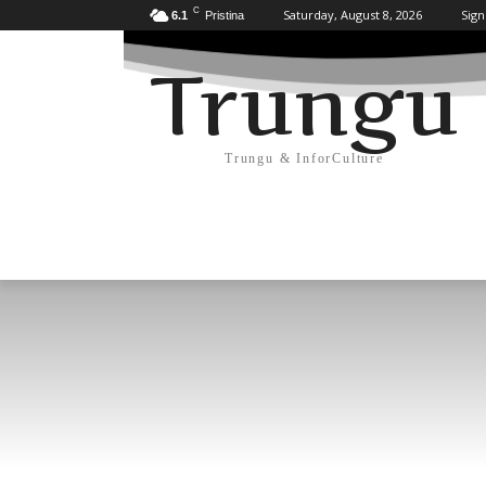
C
Saturday, August 8, 2026
Sign
6.1
Pristina
Trungu
Trungu & InforCulture
KULTURË
HISTORI/ARKEOLOGJI