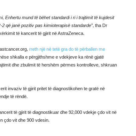
 Enhertu mund të bëhet standardi i ri i trajtimit të kujdesit
R-2 që janë pozitiv pas kimioterapisë standarde”
, tha Dr
ërkimit të kancerit të gjirit në AstraZeneca.
eastcancer.org,
rreth një në tetë gra do të përballen me
thëse shkalla e përgjithshme e vdekjeve ka rënë gjatë
rajtimit dhe zbulimit të hershëm përmes kontrolleve, shkruan
rit invaziv të gjirit pritet të diagnostikohen te gratë në
ndje të rëndë.
ncerit të gjirit të diagnostikuar dhe 92,000 vdekje çdo vit në
en çdo vit dhe 900 vdesin.