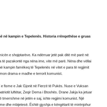
lënë në kampin e Tepelenës. Historia rrënqethëse e gruas
micën e shqiptarëve. Ka ndërruar jetë pak ditë më parë në
 të pazakontë nga nëna ime, vite më parë. Nëna dhe vëllai
në kampin famëkeq të Tepelenës në vitet e para të regjimit
lmon drama e madhe e terrorit komunist.
a e fisme e Jak Gjonit në Fierzë të Pukës. Nuse e Vuksan
atriotit luftëtar, Zeqir Dema i Btoshës. Drane Jakja ka jetuar
të tmerrshme në jetën e saj, ishte regjimi komunist. Një
me dhe mbijetesë. Është gjyshja e këngëtarit të mirënjohur