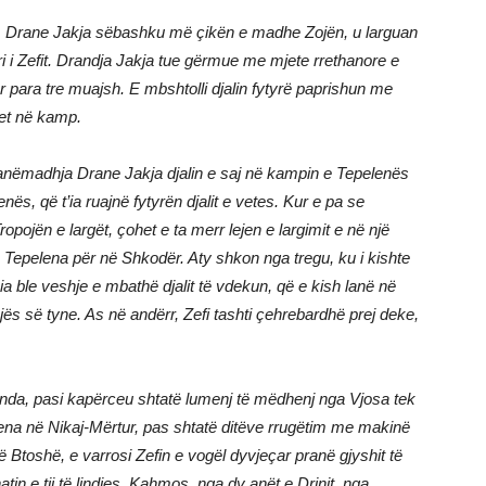
aj, Drane Jakja sëbashku më çikën e madhe Zojën, u larguan
ri i Zefit. Drandja Jakja tue gërmue me mjete rrethanore e
sur para tre muajsh. E mbshtolli djalin fytyrë paprishun me
het në kamp.
Nanëmadhja Drane Jakja djalin e saj në kampin e Tepelenës
nës, që t’ia ruajnë fytyrën djalit e vetes. Kur e pa se
pojën e largët, çohet e ta merr lejen e largimit e në një
Tepelena për në Shkodër. Aty shkon nga tregu, ku i kishte
ia ble veshje e mbathë djalit të vdekun, që e kish lanë në
dajës së tyne. As në andërr, Zefi tashti çehrebardhë prej deke,
enda, pasi kapërceu shtatë lumenj të mëdhenj nga Vjosa tek
ena në Nikaj-Mërtur, pas shtatë ditëve rrugëtim me makinë
 Btoshë, e varrosi Zefin e vogël dyvjeçar pranë gjyshit të
atin e tij të lindjes. Kahmos, nga dy anët e Drinit, nga