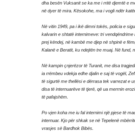
dha besën Vuksanit se ka me i rritë djemtë e me i
në dyer të mira. Kësokohe, ma i vogli ndër katër 
Në vitin 1949, pa i ikë dimni tokës, policia e si
kalvarin e shtatë internimeve: tri vendqëndrime 
prej këndej, në kambë me djep në shpinë e fëm
Kalanë e Beratit, ku ndejtën tre muaj. Në fund
Në kampin çnjerëzor të Turanit, me disa tragjed
ia rrëmbeu vdekja edhe djalin e saj të vogël, Zef
të sigurtë me thellësi e dërrasa tek varrezat e u
disa të internuarëve të tjerë, që ua merrnin eroz
të pafajshëm.
Po vjen koha me iu fal internimi një pjese të m
internuar. Kjo për shkak se në Tepelenë mbërri
vrasjes së Bardhok Bibës.