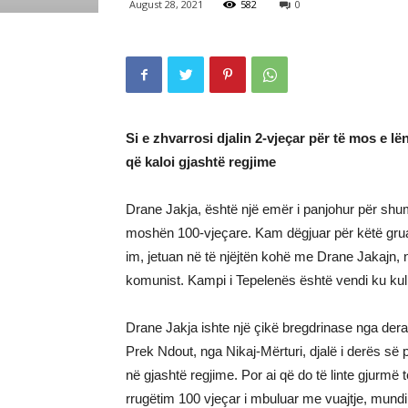
August 28, 2021
582
0
Si e zhvarrosi djalin 2-vjeçar për të mos e 
që kaloi gjashtë regjime
Drane Jakja, është një emër i panjohur për shu
moshën 100-vjeçare. Kam dëgjuar për këtë grua
im, jetuan në të njëjtën kohë me Drane Jakajn, 
komunist. Kampi i Tepelenës është vendi ku ku
Drane Jakja ishte një çikë bregdrinase nga der
Prek Ndout, nga Nikaj-Mërturi, djalë i derës së p
në gjashtë regjime. Por ai që do të linte gjurmë 
rrugëtim 100 vjeçar i mbuluar me vuajtje, mundi