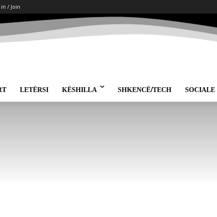
 in / Join
RT
LETËRSI
KËSHILLA
SHKENCË/TECH
SOCIALE