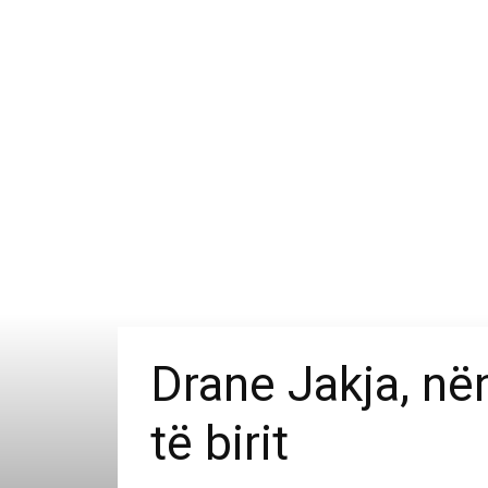
Drane Jakja, në
të birit