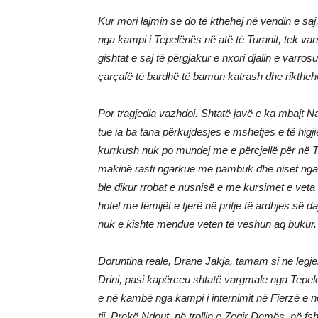
Kur mori lajmin se do të kthehej në vendin e s
nga kampi i Tepelënës në atë të Turanit, tek var
gishtat e saj të përgjakur e nxori djalin e varro
çarçafë të bardhë të bamun katrash dhe rikthe
Por tragjedia vazhdoi. Shtatë javë e ka mbajt 
tue ia ba tana përkujdesjes e mshefjes e të higjie
kurrkush nuk po mundej me e përcjellë për në Tro
makinë rasti ngarkue me pambuk dhe niset nga 
ble dikur rrobat e nusnisë e me kursimet e veta 
hotel me fëmijët e tjerë në pritje të ardhjes së 
nuk e kishte mendue veten të veshun aq bukur.
Doruntina reale, Drane Jakja, tamam si në legj
Drini, pasi kapërceu shtatë vargmale nga Tepel
e në kambë nga kampi i internimit në Fierzë e në
tij, Prekë Ndout, në trollin e Zeqir Demës, në fsh