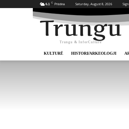
C
Saturday, August 8, 2026
Sign
6.1
Pristina
Trungu
Trungu & InforCulture
KULTURË
HISTORI/ARKEOLOGJI
A