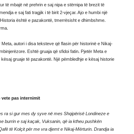
r të mbajë në prehrin e saj nipa e stërnipa të brezit të
ndja e saj fati tragjik i të birit 2-vjeçar. Ajo e humbi një
. Historia është e pazakontë, tmerrësisht e dhimbshme.
ryma.
eta, autori i disa teksteve që flasin për historinë e Nikaj-
binjerëzore. Eshtë gruaja që sfidoi fatin. Pjetër Meta e
kësaj gruaje të pazakontë. Një pëmbledhje e kësaj historie
 vete pas internimit
jes ra si gur mes dy syve në mes Shqipërisë Londineze e
e burrin e saj kaçak, Vuksanin, që ia ktheu pushkën
afë të Kolçit për me vra djemt e Nikaj-Mërturin. Drandja ia