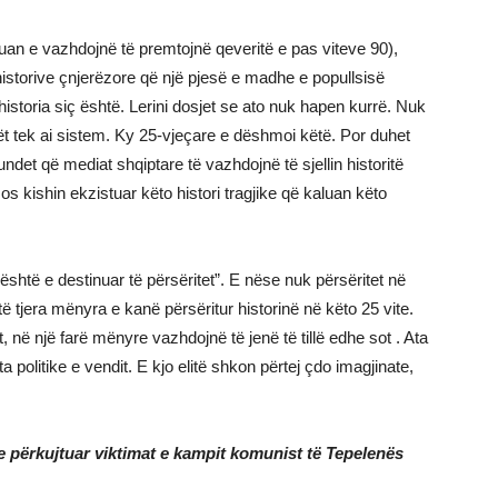
uan e vazhdojnë të premtojnë qeveritë e pas viteve 90),
historive çnjerëzore që një pjesë e madhe e popullsisë
historia siç është. Lerini dosjet se ato nuk hapen kurrë. Nuk
njët tek ai sistem. Ky 25-vjeçare e dëshmoi këtë. Por duhet
undet që mediat shqiptare të vazhdojnë të sjellin historitë
os kishin ekzistuar këto histori tragjike që kaluan këto
 është e destinuar të përsëritet”. E nëse nuk përsëritet në
ë tjera mënyra e kanë përsëritur historinë në këto 25 vite.
 në një farë mënyre vazhdojnë të jenë të tillë edhe sot . Ata
ita politike e vendit. E kjo elitë shkon përtej çdo imagjinate,
përkujtuar viktimat e kampit komunist të Tepelenës