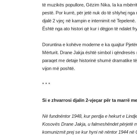
të muzikës popullore, Gëzim Nika. Ia ka mbërritu
pestë. Por kurrë, për jetë nuk do të shlyhej nga me
djalë 2 vjeç në kampin e internimit në Tepelenë
Është nga ato histori që kur i dëgjon të ndalet f
Doruntina e kohëve moderne e ka quajtur Pjetër M
Mërturit. Drane Jakja është simbol i qëndresës m
paraqet me detaje historinë shumë dramatike të 
vijon më poshtë.
* * *
Si e zhvarrosi djalin 2-vjeçar për ta marrë me
Në fundnëntor 1948, kur perdja e hekurt e Lind
Kosovës Drane Jakja, u falmeshëndet përjetë m
komunizmit prej se kur hyni në nëntor 1944 në Q