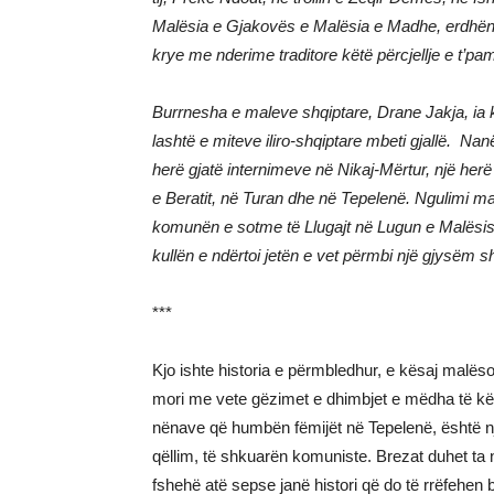
Malësia e Gjakovës e Malësia e Madhe, erdhën 
krye me nderime traditore këtë përcjellje e t’pa
Burrnesha e maleve shqiptare, Drane Jakja, ia k
lashtë e miteve iliro-shqiptare mbeti gjallë.
Nanëm
herë gjatë internimeve në Nikaj-Mërtur, një her
e Beratit, në Turan dhe në Tepelenë. Ngulimi ma i
komunën e sotme të Llugajt në Lugun e Malësisë 
kullën e ndërtoi jetën e vet përmbi një gjysëm sh
***
Kjo ishte historia e përmbledhur, e kësaj malës
mori me vete gëzimet e dhimbjet e mëdha të kësaj
nënave që humbën fëmijët në Tepelenë, është n
qëllim, të shkuarën komuniste. Brezat duhet ta 
fshehë atë sepse janë histori që do të rrëfehen 