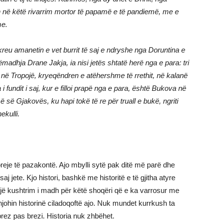
në këtë rivarrim mortor të papamë e të pandiemë, me e
me.
reu amanetin e vet burrit të saj e ndryshe nga Doruntina e
adhja Drane Jakja, ia nisi jetës shtatë herë nga e para: tri
ë në Tropojë, kryeqëndren e atëhershme të rrethit, në kalanë
 fundit i saj, kur e filloi prapë nga e para, është Bukova në
së Gjakovës, ku hapi tokë të re për truall e bukë, ngriti
ekulli.
oreje të pazakontë. Ajo mbylli sytë pak ditë më parë dhe
 jete. Kjo histori, bashkë me historitë e të gjitha atyre
jë kushtrim i madh për këtë shoqëri që e ka varrosur me
njohin historinë ciladoqoftë ajo. Nuk mundet kurrkush ta
brez pas brezi. Historia nuk zhbëhet.