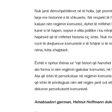
Nuk janë dëmshpërblimet në të holla, (që premt
larja me historinë e të shkuarës. Në respekt të 
kaluan nën regjimin komunist, duhet të rrëfehet 
kanë si të hapen, sepse e elita politike i ka rrë
hapësirë që të rrëfehet historia siç ishte. Nuk m
rozë të drejtuesve komunistë e të fshijnë si të m
nëna, këta shqiptarë.
Është e njohur thënia se “një histori që harrohet
ato forma si nën regjimin gjakatar komunist, në t
Ata që ishin të persekutuar në regjimin komunist,
që ishin të privilegjuar nën atë regjim janë sot el
dekoron persekutorët komunistë.
Amabsadori gjerman, Helmut Hoffmann duke 