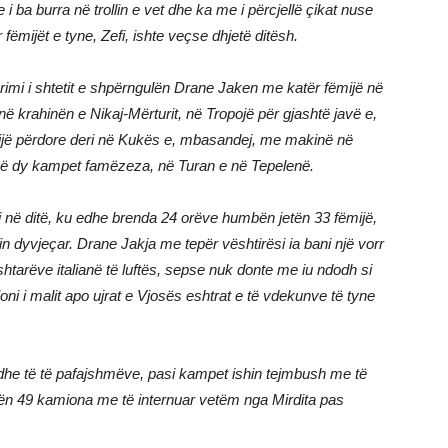
 ba burra në trollin e vet dhe ka me i përcjellë çikat nuse
fëmijët e tyne, Zefi, ishte veçse dhjetë ditësh.
gurimi i shtetit e shpërngulën Drane Jaken me katër fëmijë në
në krahinën e Nikaj-Mërturit, në Tropojë për gjashtë javë e,
ijë përdore deri në Kukës e, mbasandej, me makinë në
, në dy kampet famëzeza, në Turan e në Tepelenë.
i në ditë, ku edhe brenda 24 orëve humbën jetën 33 fëmijë,
in dyvjeçar. Drane Jakja me tepër vështirësi ia bani një vorr
shtarëve italianë të luftës, sepse nuk donte me iu ndodh si
ioni i malit apo ujrat e Vjosës eshtrat e të vdekunve të tyne
adhe të të pafajshmëve, pasi kampet ishin tejmbush me të
tën 49 kamiona me të internuar vetëm nga Mirdita pas