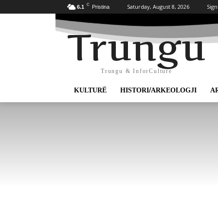
C
Saturday, August 8, 2026
Sign
6.1
Pristina
Trungu
Trungu & InforCulture
KULTURË
HISTORI/ARKEOLOGJI
A