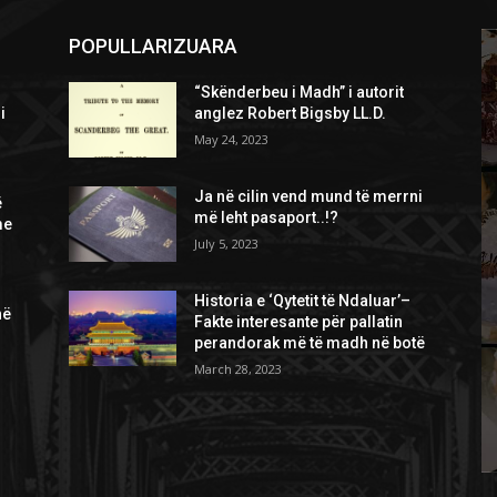
POPULLARIZUARA
“Skënderbeu i Madh” i autorit
i
anglez Robert Bigsby LL.D.
May 24, 2023
Ja në cilin vend mund të merrni
ë
më leht pasaport..!?
me
July 5, 2023
Historia e ‘Qytetit të Ndaluar’–
në
Fakte interesante për pallatin
perandorak më të madh në botë
March 28, 2023