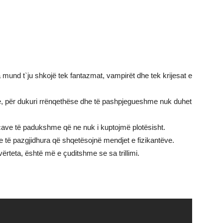
und t`ju shkojë tek fantazmat, vampirët dhe tek krijesat e
le, për dukuri rrënqethëse dhe të pashpjegueshme nuk duhet
orcave të padukshme që ne nuk i kuptojmë plotësisht.
e të pazgjidhura që shqetësojnë mendjet e fizikantëve.
vërteta, është më e çuditshme se sa trillimi.