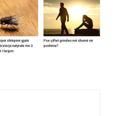
ojnë shtëpinë gjatë
Pse çiftet grinden më shumë në
ërzierja natyrale me 3
pushime?
 i largon