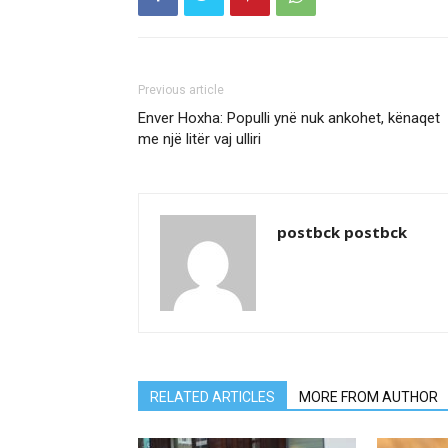
Previous article
Enver Hoxha: Populli ynë nuk ankohet, kënaqet
me një litër vaj ulliri
postbck postbck
RELATED ARTICLES
MORE FROM AUTHOR