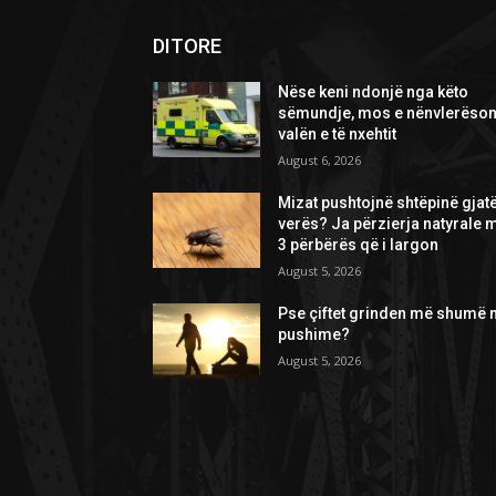
DITORE
Nëse keni ndonjë nga këto
sëmundje, mos e nënvlerëson
valën e të nxehtit
August 6, 2026
Mizat pushtojnë shtëpinë gjat
verës? Ja përzierja natyrale 
3 përbërës që i largon
August 5, 2026
Pse çiftet grinden më shumë 
pushime?
August 5, 2026