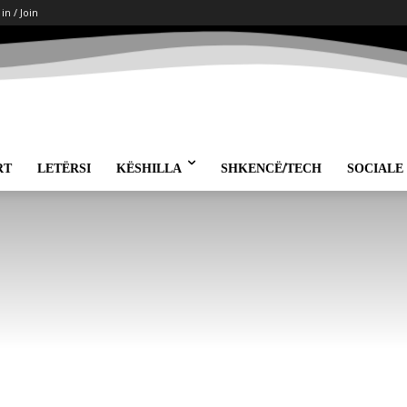
 in / Join
RT
LETËRSI
KËSHILLA
SHKENCË/TECH
SOCIALE