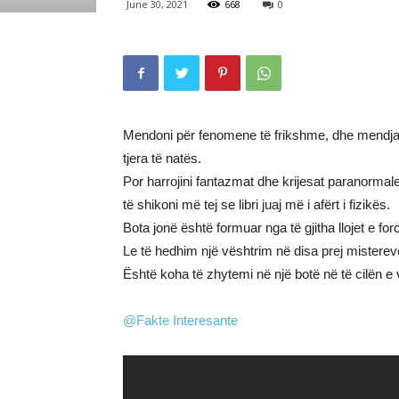
June 30, 2021
668
0
Mendoni për fenomene të frikshme, dhe mendja m
tjera të natës.
Por harrojini fantazmat dhe krijesat paranorma
të shikoni më tej se libri juaj më i afërt i fizikës.
Bota jonë është formuar nga të gjitha llojet e f
Le të hedhim një vështrim në disa prej misterev
Është koha të zhytemi në një botë në të cilën e 
@Fakte Interesante