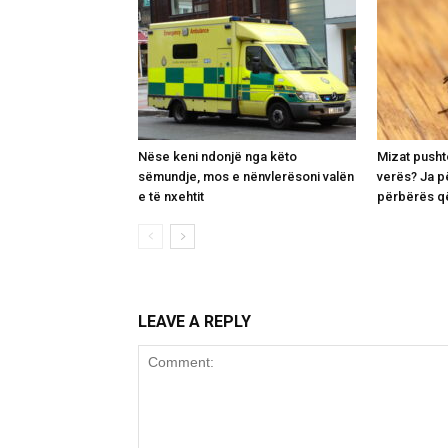
Nëse keni ndonjë nga këto
Mizat pusht
sëmundje, mos e nënvlerësoni valën
verës? Ja p
e të nxehtit
përbërës që
LEAVE A REPLY