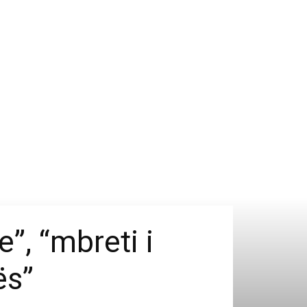
e”, “mbreti i
ës”