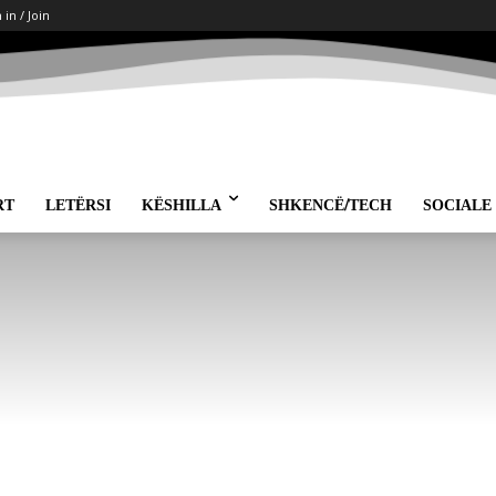
 in / Join
RT
LETËRSI
KËSHILLA
SHKENCË/TECH
SOCIALE