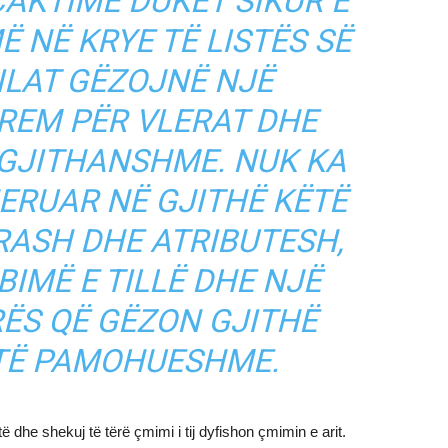
CAKTIME DUKET SIKUR E
 NË KRYE TË LISTËS SË
CILAT GËZOJNË NJË
REM PËR VLERAT DHE
Ë GJITHANSHME. NUK KA
ERUAR NË GJITHË KËTË
RASH DHE ATRIBUTESH,
BIMË E TILLË DHE NJË
RËS QË GËZON GJITHË
 TË PAMOHUESHME.
 dhe shekuj të tërë çmimi i tij dyfishon çmimin e arit.