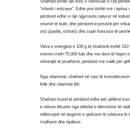
Shafrani është një erëz e vlerësuar e cila përdo
“mbreti i erëzave”. Edhe pse është më i njohur s
përdoret edhe si një ngjyrosës natyror në indus
shumë të butë, dhe përdoret kryesisht për shkak
oriz (paella, rizhoto) dhe supë franceze të peshk
Vlera e energjisë e 100 g të shafranit është 31
merren rreth 75.000 lule dhe me dore të hiqen
shtrenjtë të prodhimit, përdoret më rrallë për që
Nga vitaminat, shafrani në sasi të konsideruesh
folik dhe vitaminë B6.
Shafrani mund të përdoret edhe për qëllime kozm
e mbron lëkurën nga efektet e dëmshme të radik
ndihmojnë në largimin e qelizave të vdekura të
rrudhave dhe njollave.