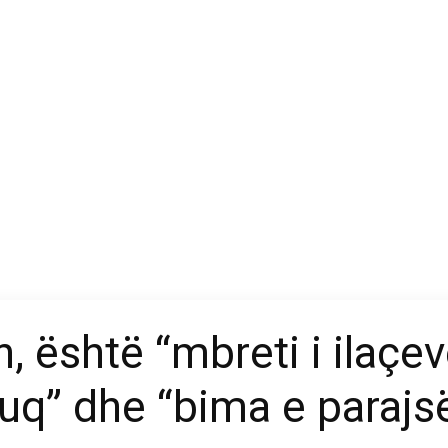
, është “mbreti i ilaçev
 kuq” dhe “bima e parajs