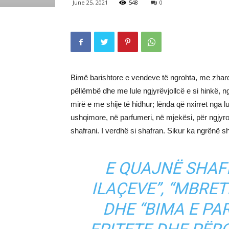
June 25, 2021
548
0
Bimë barishtore e vendeve të ngrohta, me zhardh
pëllëmbë dhe me lule ngjyrëvjollcë e si hinkë, ng
mirë e me shije të hidhur; lënda që nxirret nga l
ushqimore, në parfumeri, në mjekësi, për ngjyrosj
shafrani. I verdhë si shafran. Sikur ka ngrënë s
E QUAJNË SHAFR
ILAÇEVE”, “MBRETI
DHE “BIMA E PA