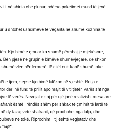
ë vitit në shirita dhe pluhur, ndërsa paketimet mund të jenë
asur u shtohet ushqimeve të veçanta në shumë kuzhina të
botën. Kjo bimë e çmuar ka shumë përmbajtje mjekësore,
ra. Bën pjesë në grupin e bimëve shumëvjeçare, që shkon
 më shumë vlen për fermerët të cilët nuk kanë shumë tokë.
 e tjera, sepse kjo bimë lulëzon në vjeshtë. Rritja e
or deri në fund të prillit apo majit të viti tjetër, varësisht nga
jve të verës. Nevojat e saj për ujë janë relativisht mesatare
franit është i rëndësishëm për shkak të çmimit të lartë të
t në dy faza; vetë shafranit, që prodhohet nga lulja, dhe
ulbeve në tokë. Riprodhimi i tij është vegjetativ dhe
“bijë”.