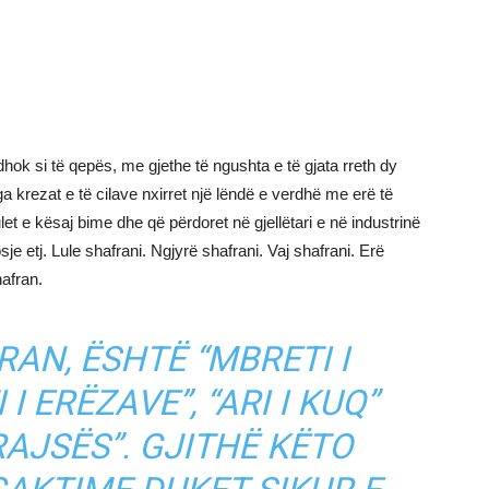
ok si të qepës, me gjethe të ngushta e të gjata rreth dy
a krezat e të cilave nxirret një lëndë e verdhë me erë të
ulet e kësaj bime dhe që përdoret në gjellëtari e në industrinë
e etj. Lule shafrani. Ngjyrë shafrani. Vaj shafrani. Erë
hafran.
AN, ËSHTË “MBRETI I
 I ERËZAVE”, “ARI I KUQ”
RAJSËS”. GJITHË KËTO