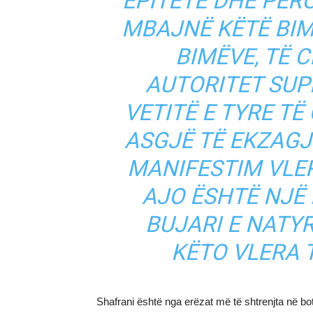
EPITETE DHE PËR
MBAJNË KËTË BIMË
BIMËVE, TË 
AUTORITET SUP
VETITË E TYRE T
ASGJË TË EKZAGJ
MANIFESTIM VLE
AJO ËSHTË NJË 
BUJARI E NATY
KËTO VLERA
Shafrani është nga erëzat më të shtrenjta në botë