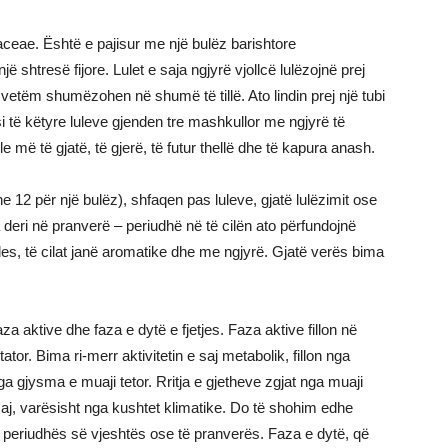
daceae. Është e pajisur me një bulëz barishtore
 shtresë fijore. Lulet e saja ngjyrë vjollcë lulëzojnë prej
i vetëm shumëzohen në shumë të tillë. Ato lindin prej një tubi
ësi të këtyre luleve gjenden tre mashkullor me ngjyrë të
le më të gjatë, të gjerë, të futur thellë dhe të kapura anash.
e 12 për një bulëz), shfaqen pas luleve, gjatë lulëzimit ose
 deri në pranverë – periudhë në të cilën ato përfundojnë
ules, të cilat janë aromatike dhe me ngjyrë. Gjatë verës bima
 faza aktive dhe faza e dytë e fjetjes. Faza aktive fillon në
tor. Bima ri-merr aktivitetin e saj metabolik, fillon nga
nga gjysma e muaji tetor. Rritja e gjetheve zgjat nga muaji
 maj, varësisht nga kushtet klimatike. Do të shohim edhe
atë periudhës së vjeshtës ose të pranverës. Faza e dytë, që