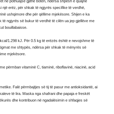
ret në pothuajse gjithë botën, ndërsa shpesh e quajnë
i një erëz, për shkak të ngjyrës specifike të verdhë,
trinë ushqimore dhe për qëllime mjekësore. Shijen e ka
 të ngjyrës së bukur të verdhë të cilën ua jep gjellëve me
ut bouillabaisse.
0 kcal/1.298 kJ. Për 0.5 kg të erëzës është e nevojshme të
 stigmat me shtypës, ndërsa për shkak të mënyrës së
llime mjekësore.
me përmban vitaminë C, tiaminë, riboflavinë, niacinë, acid
etike. Falë përmbajtjes së tij të pasur me antioksidantë, ai
aleve të lira. Maska nga shafrani dhe papaja e freskët
 lëkurës dhe kontribuon në ngadalësimin e shfaqjes së