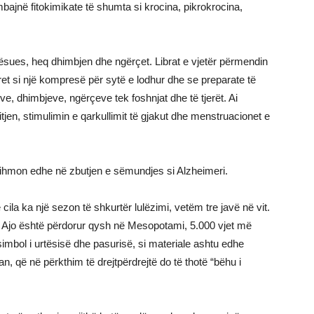
bajnë fitokimikate të shumta si krocina, pikrokrocina,
etësues, heq dhimbjen dhe ngërçet. Librat e vjetër përmendin
et si një kompresë për sytë e lodhur dhe se preparate të
e, dhimbjeve, ngërçeve tek foshnjat dhe të tjerët. Ai
tjen, stimulimin e qarkullimit të gjakut dhe menstruacionet e
ndihmon edhe në zbutjen e sëmundjes si Alzheimeri.
cila ka një sezon të shkurtër lulëzimi, vetëm tre javë në vit.
a. Ajo është përdorur qysh në Mesopotami, 5.000 vjet më
imbol i urtësisë dhe pasurisë, si materiale ashtu edhe
an, që në përkthim të drejtpërdrejtë do të thotë “bëhu i