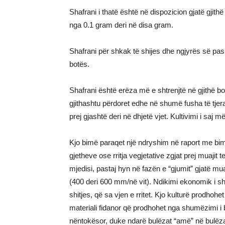
Shafrani i thatë është në dispozicion gjatë gjith
nga 0.1 gram deri në disa gram.
Shafrani për shkak të shijes dhe ngjyrës së p
botës.
Shafrani është erëza më e shtrenjtë në gjithë 
gjithashtu përdoret edhe në shumë fusha të tje
prej gjashtë deri në dhjetë vjet. Kultivimi i saj
Kjo bimë paraqet një ndryshim në raport me bimët
gjetheve ose rritja vegjetative zgjat prej muajit tet
mjedisi, pastaj hyn në fazën e “gjumit” gjatë mua
(400 deri 600 mm/në vit). Ndikimi ekonomik i sha
shitjes, që sa vjen e rritet. Kjo kulturë prodhohe
materiali fidanor që prodhohet nga shumëzimi i b
nëntokësor, duke ndarë bulëzat “amë” në bulëza 