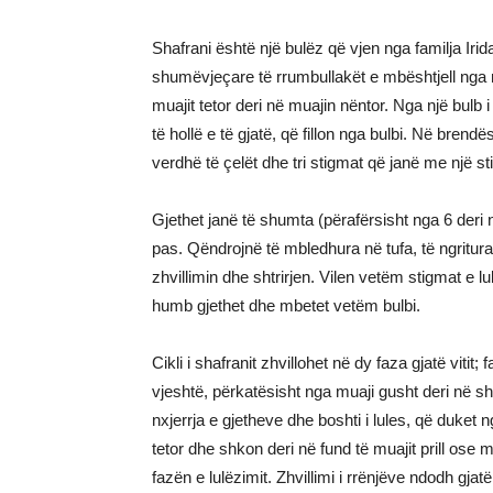
Shafrani është një bulëz që vjen nga familja Iri
shumëvjeçare të rrumbullakët e mbështjell nga një
muajit tetor deri në muajin nëntor. Nga një bulb 
të hollë e të gjatë, që fillon nga bulbi. Në brend
verdhë të çelët dhe tri stigmat që janë me një sti
Gjethet janë të shumta (përafërsisht nga 6 deri n
pas. Qëndrojnë të mbledhura në tufa, të ngritura
zhvillimin dhe shtrirjen. Vilen vetëm stigmat e l
humb gjethet dhe mbetet vetëm bulbi.
Cikli i shafranit zhvillohet në dy faza gjatë vitit;
vjeshtë, përkatësisht nga muaji gusht deri në shta
nxjerrja e gjetheve dhe boshti i lules, që duket 
tetor dhe shkon deri në fund të muajit prill ose
fazën e lulëzimit. Zhvillimi i rrënjëve ndodh gj