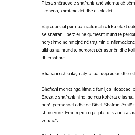
Pjesa shëruese e shafranit janë stigmat që përm
likopena, karotenoidet dhe alkaloidet.
Vaji esencial përmban safranal i cili ka efekt q
se shafrani i përzier në qumësht mund të përdor
ndryshme ndihmojnë në trajtimin e inflamacionev
gjithashtu mund të përdoret për astmën dhe kolli
dhimbshme.
Shafrani është ilaç natyral për depresion dhe 
Shafrani merret nga bima e familjes Iridaceae, e 
Erëza e shafranit njihet që nga kohërat e lasht
parë, përmendet edhe në Bibël. Shafrani është s
shpirtërore. Emri rrjedh nga fjala persiane za’far
verdhë”.