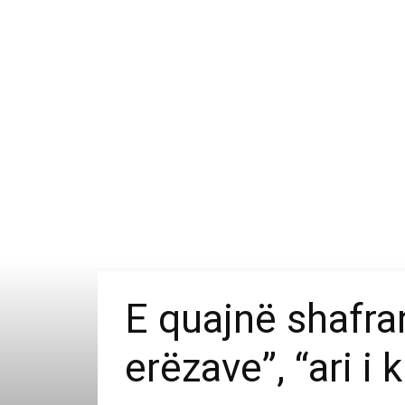
E quajnë shafran
erëzave”, “ari i