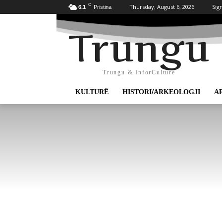
C
Thursday, August 6, 2026
Sign
6.1
Pristina
Trungu
Trungu & InforCulture
KULTURË
HISTORI/ARKEOLOGJI
A