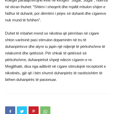
kolegët paralajmërojnë këtë në këngën “Sugar, Sugar”, ndërsa
në ekran thuhet: “Shtimi i sheqerit dhe mjaltit mbulon shijen e
hidhur të duhanit, por dëmtimi i pirjes së duhanit dhe cigareve
nuk mund të fshihen”.
Duhet të mbahet mend se nikotina që përmban në cigare
shton varësinë pasi stimulon dopaminën në tru të
duhanpirësve dhe atyre iu japin një ndjenjë të përkohshme të
relaksimit dhe qetësisë. Për shkak të qetësisë së
përkohshme, duhanpirësit shpejt ndezin cigaren e re.
Megjithatë, disa nga aditivët në cigare stimulojnë receptorët e
nikotinës, gjë që i bën shumë duhanpirës të rastësishëm të
bëhen duhanpirës të pasionuar.