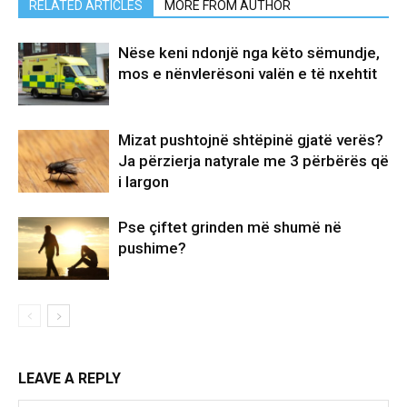
RELATED ARTICLES
MORE FROM AUTHOR
Nëse keni ndonjë nga këto sëmundje,
mos e nënvlerësoni valën e të nxehtit
Mizat pushtojnë shtëpinë gjatë verës?
Ja përzierja natyrale me 3 përbërës që
i largon
Pse çiftet grinden më shumë në
pushime?
LEAVE A REPLY