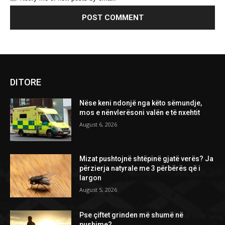
DITORE
Nëse keni ndonjë nga këto sëmundje,
mos e nënvlerësoni valën e të nxehtit
August 6, 2026
Mizat pushtojnë shtëpinë gjatë verës? Ja
përzierja natyrale me 3 përbërës që i
largon
August 5, 2026
Pse çiftet grinden më shumë në
pushime?