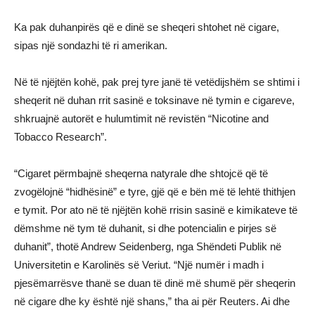
Ka pak duhanpirës që e dinë se sheqeri shtohet në cigare,
sipas një sondazhi të ri amerikan.
Në të njëjtën kohë, pak prej tyre janë të vetëdijshëm se shtimi i
sheqerit në duhan rrit sasinë e toksinave në tymin e cigareve,
shkruajnë autorët e hulumtimit në revistën “Nicotine and
Tobacco Research”.
“Cigaret përmbajnë sheqerna natyrale dhe shtojcë që të
zvogëlojnë “hidhësinë” e tyre, gjë që e bën më të lehtë thithjen
e tymit. Por ato në të njëjtën kohë rrisin sasinë e kimikateve të
dëmshme në tym të duhanit, si dhe potencialin e pirjes së
duhanit”, thotë Andrew Seidenberg, nga Shëndeti Publik në
Universitetin e Karolinës së Veriut. “Një numër i madh i
pjesëmarrësve thanë se duan të dinë më shumë për sheqerin
në cigare dhe ky është një shans,” tha ai për Reuters. Ai dhe