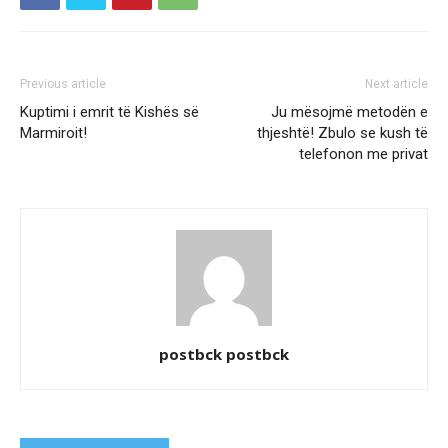
Previous article
Next article
Kuptimi i emrit të Kishës së
Ju mësojmë metodën e
Marmiroit!
thjeshtë! Zbulo se kush të
telefonon me privat
postbck postbck