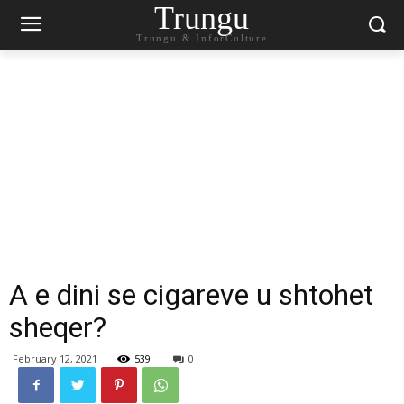
Trungu
Trungu & InforCulture
A e dini se cigareve u shtohet
sheqer?
February 12, 2021
539
0