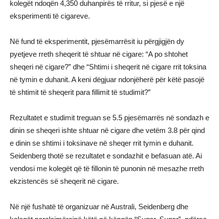
kolegët ndoqën 4,350 duhanpirës të rritur, si pjesë e një
eksperimenti të cigareve.
Në fund të eksperimentit, pjesëmarrësit iu përgjigjën dy
pyetjeve rreth sheqerit të shtuar në cigare: “A po shtohet
sheqeri në cigare?” dhe “Shtimi i sheqerit në cigare rrit toksina
në tymin e duhanit. A keni dëgjuar ndonjëherë për këtë pasojë
të shtimit të sheqerit para fillimit të studimit?”
Rezultatet e studimit treguan se 5.5 pjesëmarrës në sondazh e
dinin se sheqeri ishte shtuar në cigare dhe vetëm 3.8 për qind
e dinin se shtimi i toksinave në sheqer rrit tymin e duhanit.
Seidenberg thotë se rezultatet e sondazhit e befasuan atë. Ai
vendosi me kolegët që të fillonin të punonin në mesazhe rreth
ekzistencës së sheqerit në cigare.
Në një fushatë të organizuar në Australi, Seidenberg dhe