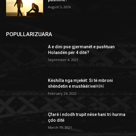
August 5, 2026
POPULLARIZUARA
A e dini pse gjermanët e pushtuan
Holandën për 4 ditë?
September 4, 2021
Këshilla nga mjekët: Si të mbroni
shëndetin e mushkërive￼￼
February 24, 2022
Çfarë i ndodh trupit nëse hani tri hurma
çdo ditë
March 19, 2021