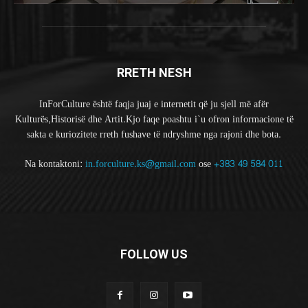
RRETH NESH
InForCulture është faqja juaj e internetit që ju sjell më afër
Kulturës,Historisë dhe Artit.Kjo faqe poashtu i`u ofron informacione të
sakta e kuriozitete rreth fushave të ndryshme nga rajoni dhe bota.
Na kontaktoni:
in.forculture.ks@gmail.com
ose
+383 49 584 011
FOLLOW US