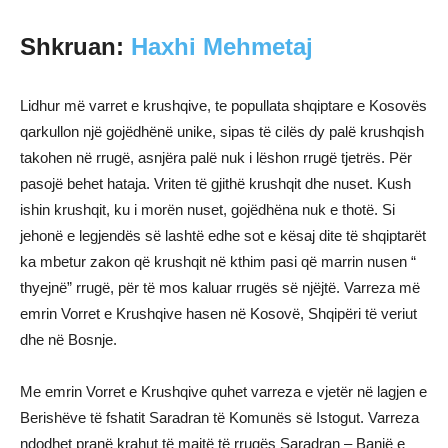
Shkruan:
Haxhi Mehmetaj
Lidhur më varret e krushqive, te popullata shqiptare e Kosovës
qarkullon një gojëdhënë unike, sipas të cilës dy palë krushqish
takohen në rrugë, asnjëra palë nuk i lëshon rrugë tjetrës. Për
pasojë behet hataja. Vriten të gjithë krushqit dhe nuset. Kush
ishin krushqit, ku i morën nuset, gojëdhëna nuk e thotë. Si
jehonë e legjendës së lashtë edhe sot e kësaj dite të shqiptarët
ka mbetur zakon që krushqit në kthim pasi që marrin nusen “
thyejnë” rrugë, për të mos kaluar rrugës së njëjtë. Varreza më
emrin Vorret e Krushqive hasen në Kosovë, Shqipëri të veriut
dhe në Bosnje.
Me emrin Vorret e Krushqive quhet varreza e vjetër në lagjen e
Berishëve të fshatit Saradran të Komunës së Istogut. Varreza
ndodhet pranë krahut të majtë të rrugës Saradran – Banjë e