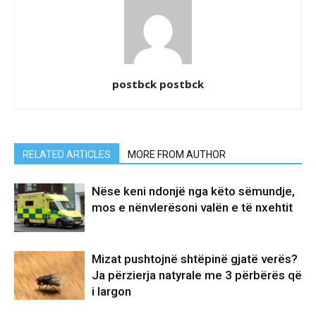
postbck postbck
RELATED ARTICLES
MORE FROM AUTHOR
Nëse keni ndonjë nga këto sëmundje,
mos e nënvlerësoni valën e të nxehtit
Mizat pushtojnë shtëpinë gjatë verës?
Ja përzierja natyrale me 3 përbërës që
i largon