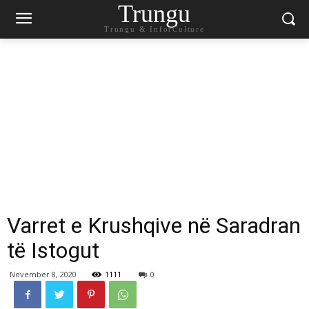
Trungu
Trungu & InforCulture
Varret e Krushqive në Saradran
të Istogut
November 8, 2020
1111
0