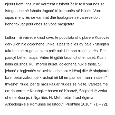
njeriut kemi hasur në varrezat e fshatit Zallç të Komunës së
Istogut dhe në fshatin Jagodë të komunës së Klinës. Varret
sipas mënyrës se varrimit dhe tipologjisë së varreve do t’i
kenë takuar periudhës së vonë mesjetare.
Lidhur më varret e krushqive, te popullata shqiptare e Kosovës
qarkullon një gojëdhënë unike, sipas të cilës dy palë krushqish
takohen në rrugë, asnjëra palë nuk i lëshon rrugë tjetrës. Për
pasojë behet hataja. Vriten të gjithë krushqit dhe nuset. Kush
ishin krushqit, ku i morën nuset, gojëdhëna nuk e thotë. Si
jehonë e legjendës së lashtë edhe sot e kësaj dite të shqiptarët
ka mbetur zakon që krushqit në kthim pasi që marrin nusen “
thyejnë” rrugë, për të mos kaluar rrugës së njëjtë. Varreza më
emrin Vorret e Krushqive hasen në Kosovë, Shqipëri të veriut
dhe në Bosnje. ( Nga libri, H. Mehmetaj, Trashëgimia
Arkeologjike e Komunës së Istogut, Prishtinë 2016,f. 71 – 72).