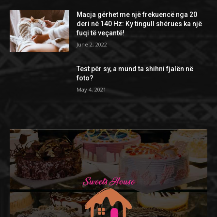
Macja gërhet me një frekuencë nga 20
deri në 140 Hz: Ky tingull shërues ka një
fuqi të veçantë!
June 2, 2022
Test për sy, a mund ta shihni fjalën në
foto?
May 4, 2021