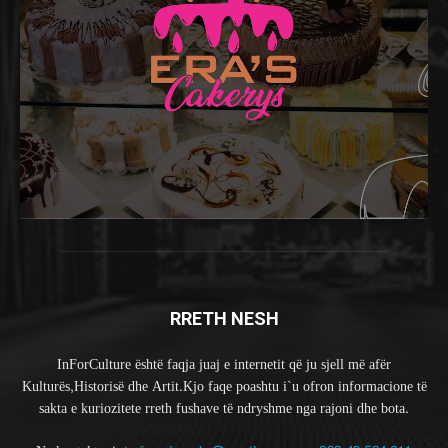
RRETH NESH
InForCulture është faqja juaj e internetit që ju sjell më afër
Kulturës,Historisë dhe Artit.Kjo faqe poashtu i`u ofron informacione të
sakta e kuriozitete rreth fushave të ndryshme nga rajoni dhe bota.