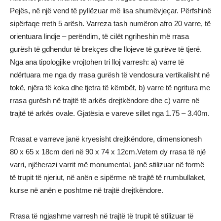
Pejës, në një vend të pyllëzuar më lisa shumëvjeçar. Përfshinë
sipërfaqe rreth 5 arësh. Varreza tash numëron afro 20 varre, të
orientuara lindje – perëndim, të cilët ngriheshin më rrasa
gurësh të gdhendur të brekçes dhe llojeve të gurëve të tjerë.
Nga ana tipologjike vrojtohen tri lloj varresh: a) varre të
ndërtuara me nga dy rrasa gurësh të vendosura vertikalisht në
tokë, njëra të koka dhe tjetra të këmbët, b) varre të ngritura me
rrasa gurësh në trajtë të arkës drejtkëndore dhe c) varre në
trajtë të arkës ovale. Gjatësia e vareve sillet nga 1.75 – 3.40m.
Rrasat e varreve janë kryesisht drejtkëndore, dimensionesh
80 x 65 x 18cm deri në 90 x 74 x 12cm.Vetem dy rrasa të një
varri, njëherazi varrit më monumental, janë stilizuar në formë
të trupit të njeriut, në anën e sipërme në trajtë të rrumbullaket,
kurse në anën e poshtme në trajtë drejtkëndore.
Rrasa të ngjashme varresh në trajtë të trupit të stilizuar të