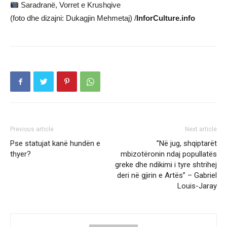
Saradranë, Vorret e Krushqive
(foto dhe dizajni: Dukagjin Mehmetaj) /
InforCulture.info
Previous article
Next article
Pse statujat kanë hundën e
”Në jug, shqiptarët
thyer?
mbizotëronin ndaj popullatës
greke dhe ndikimi i tyre shtrihej
deri në gjirin e Artës” – Gabriel
Louis-Jaray