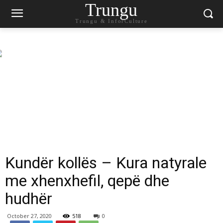
Trungu
Trungu & InforCulture
Kundër kollës – Kura natyrale
me xhenxhefil, qepë dhe
hudhër
October 27, 2020
518
0