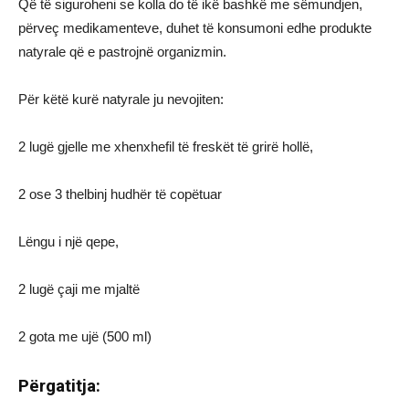
Që të siguroheni se kolla do të ikë bashkë me sëmundjen,
përveç medikamenteve, duhet të konsumoni edhe produkte
natyrale që e pastrojnë organizmin.
Për këtë kurë natyrale ju nevojiten:
2 lugë gjelle me xhenxhefil të freskët të grirë hollë,
2 ose 3 thelbinj hudhër të copëtuar
Lëngu i një qepe,
2 lugë çaji me mjaltë
2 gota me ujë (500 ml)
Përgatitja: