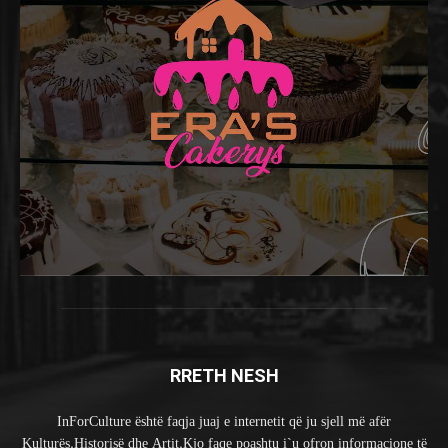
RRETH NESH
InForCulture është faqja juaj e internetit që ju sjell më afër
Kulturës,Historisë dhe Artit.Kjo faqe poashtu i`u ofron informacione të