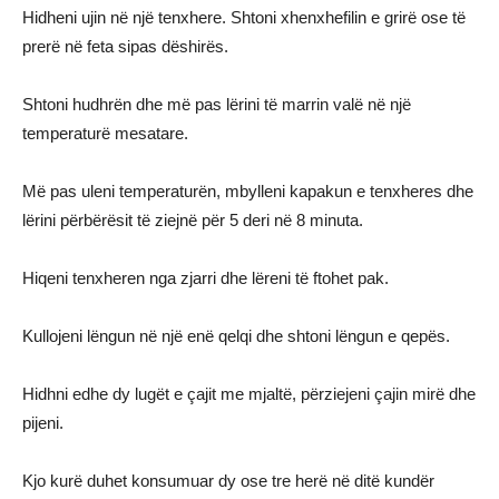
Hidheni ujin në një tenxhere. Shtoni xhenxhefilin e grirë ose të
prerë në feta sipas dëshirës.
Shtoni hudhrën dhe më pas lërini të marrin valë në një
temperaturë mesatare.
Më pas uleni temperaturën, mbylleni kapakun e tenxheres dhe
lërini përbërësit të ziejnë për 5 deri në 8 minuta.
Hiqeni tenxheren nga zjarri dhe lëreni të ftohet pak.
Kullojeni lëngun në një enë qelqi dhe shtoni lëngun e qepës.
Hidhni edhe dy lugët e çajit me mjaltë, përziejeni çajin mirë dhe
pijeni.
Kjo kurë duhet konsumuar dy ose tre herë në ditë kundër