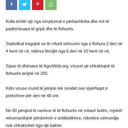
Kolla është një nga simptomat e përbashkëta dhe më të
padëshiruara të gripit dhe të ftohurës.
Statistikat tregojnë se të rriturit sëmuren nga e ftohura 2 deri në
4 herë në vit, ndërsa fëmijët nga 6 deri në 10 herë në vit.
Sipas të dhënave të AgroWeb.org, viruset që shkaktojnë të
ftohurën arrijnë në 200.
Këto viruse mund të jetojnë tek sendet ose sipërfaqet e
prekshme për deri në 48 orë.
Në 60 përqind të rasteve të të ftohurës në mbarë botën, mjekët
rekomandojnë përdorimin e antibiotikëve, ndonëse sëmundja
nuk shkaktohet nga një bakter.