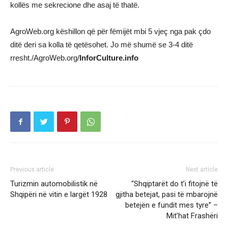
kollës me sekrecione dhe asaj të thatë.
AgroWeb.org këshillon që për fëmijët mbi 5 vjeç nga pak çdo
ditë deri sa kolla të qetësohet. Jo më shumë se 3-4 ditë
rresht./AgroWeb.org/
InforCulture.info
Previous article
Next article
Turizmin automobilistik në
“Shqiptarët do t’i fitojnë të
Shqipëri në vitin e largët 1928
gjitha betejat, pasi të mbarojnë
betejën e fundit mes tyre” –
Mit’hat Frashëri