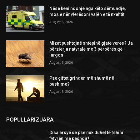
Nëse keni ndonjë nga këto sëmundje,
mos e nënvlerësoni valën e të nxehtit
August 6, 2026
Mizat pushtojnë shtëpinë gjatë verës? Ja
përzierja natyrale me 3 përbërës që i
largon
August 5, 2026
Pse çiftet grinden më shumë në
pushime?
August 5, 2026
POPULLARIZUARA
Disa arsye se pse nuk duhet të fshini
fytyrën me peshqir!