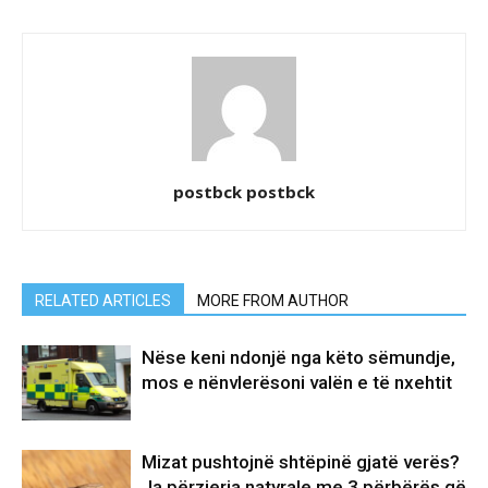
postbck postbck
RELATED ARTICLES
MORE FROM AUTHOR
Nëse keni ndonjë nga këto sëmundje,
mos e nënvlerësoni valën e të nxehtit
Mizat pushtojnë shtëpinë gjatë verës?
Ja përzierja natyrale me 3 përbërës që