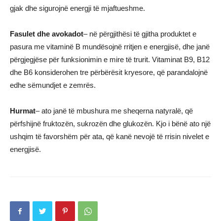
gjak dhe sigurojnë energji të mjaftueshme.
Fasulet dhe avokadot
– në përgjithësi të gjitha produktet e
pasura me vitaminë B mundësojnë rritjen e energjisë, dhe janë
përgjegjëse për funksionimin e mire të trurit. Vitaminat B9, B12
dhe B6 konsiderohen tre përbërësit kryesore, që parandalojnë
edhe sëmundjet e zemrës.
Hurmat
– ato janë të mbushura me sheqerna natyralë, që
përfshijnë fruktozën, sukrozën dhe glukozën. Kjo i bënë ato një
ushqim të favorshëm për ata, që kanë nevojë të rrisin nivelet e
energjisë.