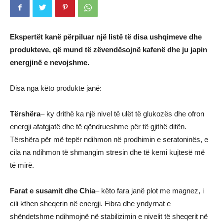
Ekspertët kanë përpiluar një listë të disa ushqimeve dhe
produkteve, që mund të zëvendësojnë kafenë dhe ju japin
energjinë e nevojshme.
Disa nga këto produkte janë:
Tërshëra
– ky drithë ka një nivel të ulët të glukozës dhe ofron
energji afatgjatë dhe të qëndrueshme për të gjithë ditën.
Tërshëra për më tepër ndihmon në prodhimin e seratoninës, e
cila na ndihmon të shmangim stresin dhe të kemi kujtesë më
të mirë.
Farat e susamit dhe Chia
– këto fara janë plot me magnez, i
cili kthen sheqerin në energji. Fibra dhe yndyrnat e
shëndetshme ndihmojnë në stabilizimin e nivelit të sheqerit në