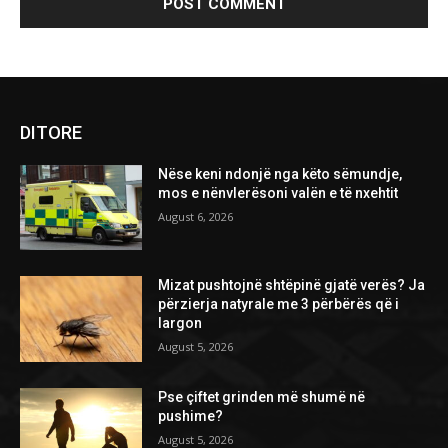
DITORE
Nëse keni ndonjë nga këto sëmundje,
mos e nënvlerësoni valën e të nxehtit
August 6, 2026
Mizat pushtojnë shtëpinë gjatë verës? Ja
përzierja natyrale me 3 përbërës që i
largon
August 5, 2026
Pse çiftet grinden më shumë në
pushime?
August 5, 2026