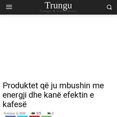
Trungu
Trungu & InforCulture
Produktet që ju mbushin me
energji dhe kanë efektin e
kafesë
October 6, 2020
573
0