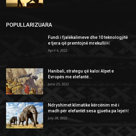
POPULLARIZUARA
Fundi i fjalëkalimeve dhe 10 teknologjitë
e tjera që premtojnë mrekulli￼
April 6, 2022
Hanibali, strategu që kaloi Alpet e
Evropës me elefantë…
June 25, 2022
Ndryshimet klimatike kërcënim më i
madh për elefantët sesa gjuetia pa leje￼
July 28, 2022