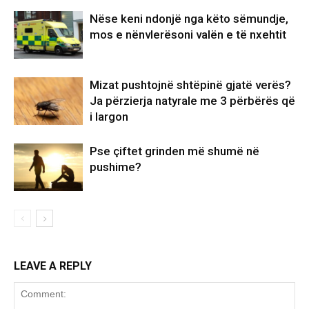
Nëse keni ndonjë nga këto sëmundje,
mos e nënvlerësoni valën e të nxehtit
Mizat pushtojnë shtëpinë gjatë verës?
Ja përzierja natyrale me 3 përbërës që
i largon
Pse çiftet grinden më shumë në
pushime?
LEAVE A REPLY