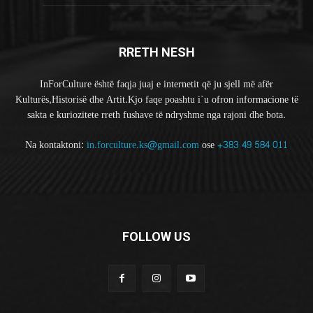
RRETH NESH
InForCulture është faqja juaj e internetit që ju sjell më afër
Kulturës,Historisë dhe Artit.Kjo faqe poashtu i`u ofron informacione të
sakta e kuriozitete rreth fushave të ndryshme nga rajoni dhe bota.
Na kontaktoni:
in.forculture.ks@gmail.com
ose
+383 49 584 011
FOLLOW US