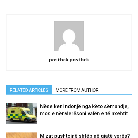
postbck postbck
RELATED ARTICLES
MORE FROM AUTHOR
Nëse keni ndonjë nga këto sëmundje,
mos e nënvlerësoni valën e të nxehtit
Mizat pushtojnë shtëpinë gjatë verës?