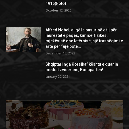
1916(Foto)
October 12, 2020
Alfred Nobel, ai që la pasurinë e tij për
laureatët e paqes, kimisë, fizikës,
mjekësisë dhe letërsisë, një trashëgimi e
artë për “një botë...
December 10, 2023
Shqiptari nga Korsika” kështu e quanin
mediat zvicerane, Bonapartën!
January 20, 2021