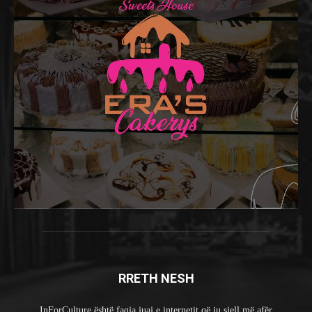
RRETH NESH
InForCulture është faqja juaj e internetit që ju sjell më afër