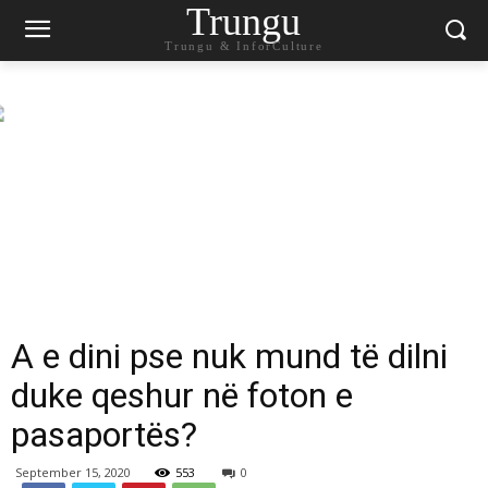
Trungu
Trungu & InforCulture
A e dini pse nuk mund të dilni
duke qeshur në foton e
pasaportës?
September 15, 2020
553
0