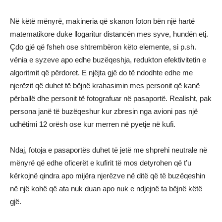
Në këtë mënyrë, makineria që skanon foton bën një hartë
matematikore duke llogaritur distancën mes syve, hundën etj.
Çdo gjë që fsheh ose shtrembëron këto elemente, si p.sh.
vënia e syzeve apo edhe buzëqeshja, redukton efektivitetin e
algoritmit që përdoret. E njëjta gjë do të ndodhte edhe me
njerëzit që duhet të bëjnë krahasimin mes personit që kanë
përballë dhe personit të fotografuar në pasaportë. Realisht, pak
persona janë të buzëqeshur kur zbresin nga avioni pas një
udhëtimi 12 orësh ose kur merren në pyetje në kufi.
Ndaj, fotoja e pasaportës duhet të jetë me shprehi neutrale në
mënyrë që edhe oficerët e kufirit të mos detyrohen që t’u
kërkojnë qindra apo mijëra njerëzve në ditë që të buzëqeshin
në një kohë që ata nuk duan apo nuk e ndjejnë ta bëjnë këtë
gjë.