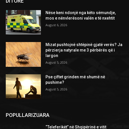
DITORE
Nëse keni ndonjë nga këto sëmundje,
mos e nënvlerësoni valën e të nxehtit
August 6, 2026
Mizat pushtojnë shtëpinë gjatë verës? Ja
përzierja natyrale me 3 përbërës që i
largon
August 5, 2026
Pse çiftet grinden më shumë në
pushime?
August 5, 2026
POPULLARIZUARA
“Teleferikët” në Shqipërinë e vitit