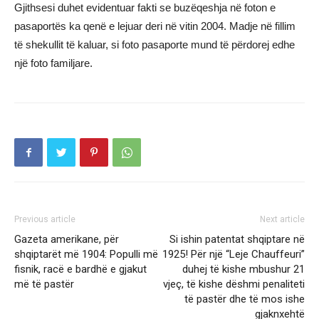
Gjithsesi duhet evidentuar fakti se buzëqeshja në foton e
pasaportës ka qenë e lejuar deri në vitin 2004. Madje në fillim
të shekullit të kaluar, si foto pasaporte mund të përdorej edhe
një foto familjare.
Previous article
Next article
Gazeta amerikane, për
Si ishin patentat shqiptare në
shqiptarët më 1904: Populli më
1925! Për një “Leje Chauffeuri”
fisnik, racë e bardhë e gjakut
duhej të kishe mbushur 21
më të pastër
vjeç, të kishe dëshmi penaliteti
të pastër dhe të mos ishe
gjaknxehtë