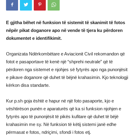
E gjitha bëhet në funksion të sistemit të skanimit të fotos
nëpër pikat doganore apo në vende të tjera ku përdoren
dokumentet e identifikimit.
Organizata Ndërkombëtare e Aviacionit Civil rekomandon që
fotot e pasaportave të kenë një “shprehi neutrale” që të
përdoren nga sistemet e njohjes së fytyrës apo nga punonjësit
e pikave doganore që duhet të bëjnë krahasimin. Kjo teknologji
kërkon disa standarte.
Kur p.sh goja është e hapur në një foto pasaporte, kjo e
vështirëson punën e aparaturës që ka si funksion njohjen e
fytyrës apo të punonjësit të pikës kufitare që duhet të bëjë
krahasimin me sy. Në funksion të këtij sistemi janë edhe
përmasat e fotos, ndriçimi, sfondi i fotos etj.