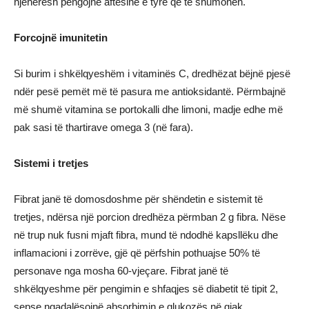
njëherësh pengojnë aftësinë e tyre që të shumohen.
Forcojnë imunitetin
Si burim i shkëlqyeshëm i vitaminës C, dredhëzat bëjnë pjesë
ndër pesë pemët më të pasura me antioksidantë. Përmbajnë
më shumë vitamina se portokalli dhe limoni, madje edhe më
pak sasi të thartirave omega 3 (në fara).
Sistemi i tretjes
Fibrat janë të domosdoshme për shëndetin e sistemit të
tretjes, ndërsa një porcion dredhëza përmban 2 g fibra. Nëse
në trup nuk fusni mjaft fibra, mund të ndodhë kapsllëku dhe
inflamacioni i zorrëve, gjë që përfshin pothuajse 50% të
personave nga mosha 60-vjeçare. Fibrat janë të
shkëlqyeshme për pengimin e shfaqjes së diabetit të tipit 2,
sepse ngadalësojnë absorbimin e glukozës në gjak.