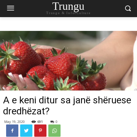
Trungu
Trungu & InforCulture
A e keni ditur sa janë shëruese
dredhëzat?
May 19, 2020
691
0