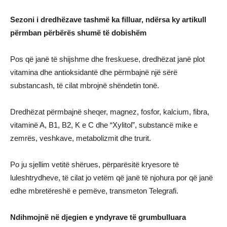
Sezoni i dredhëzave tashmë ka filluar, ndërsa ky artikull
përmban përbërës shumë të dobishëm
Pos që janë të shijshme dhe freskuese, dredhëzat janë plot
vitamina dhe antioksidantë dhe përmbajnë një sërë
substancash, të cilat mbrojnë shëndetin tonë.
Dredhëzat përmbajnë sheqer, magnez, fosfor, kalcium, fibra,
vitaminë A, B1, B2, K e C dhe “Xylitol”, substancë mike e
zemrës, veshkave, metabolizmit dhe trurit.
Po ju sjellim vetitë shërues, përparësitë kryesore të
luleshtrydheve, të cilat jo vetëm që janë të njohura por që janë
edhe mbretëreshë e pemëve, transmeton Telegrafi.
Ndihmojnë në djegien e yndyrave të grumbulluara