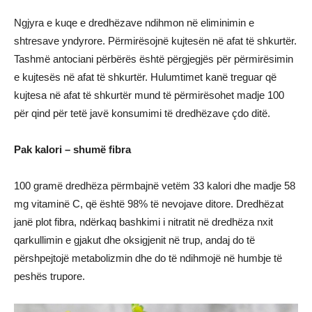
Ngjyra e kuqe e dredhëzave ndihmon në eliminimin e
shtresave yndyrore. Përmirësojnë kujtesën në afat të shkurtër.
Tashmë antociani përbërës është përgjegjës për përmirësimin
e kujtesës në afat të shkurtër. Hulumtimet kanë treguar që
kujtesa në afat të shkurtër mund të përmirësohet madje 100
për qind për tetë javë konsumimi të dredhëzave çdo ditë.
Pak kalori – shumë fibra
100 gramë dredhëza përmbajnë vetëm 33 kalori dhe madje 58
mg vitaminë C, që është 98% të nevojave ditore. Dredhëzat
janë plot fibra, ndërkaq bashkimi i nitratit në dredhëza nxit
qarkullimin e gjakut dhe oksigjenit në trup, andaj do të
përshpejtojë metabolizmin dhe do të ndihmojë në humbje të
peshës trupore.