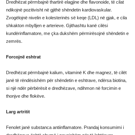
Dredhëzat përmbajnë thartirë elagjine dhe flavonoide, të cilat
ndikojnë pozitivisht në gjithë shëndetin kardiovaskular.
Zvogëlojnë nivelin e kolesterinës së keqe (LDL) në gjak, e cila
shkakton mbylljen e arterieve. Gjithashtu kanë cilësi
kundërinflamatore, me çka dukshëm përmirësojnë shëndetin e
zemrës.
Forcojnë eshtrat
Dredhëzat përmbajnë kalium, vitaminë K dhe magnez, të cilët
janë të rëndësishëm për shëndetin e eshtrave, ndërsa biotina,
si një ndër përbërësit e dredhëzave, ndihmon në forcimin e
thonjve dhe flokëve.
Larg artritit
Fenolet janë substanca antiinflamatore. Prandaj konsumimi i