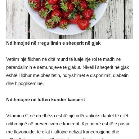
Ndihmojnë në rregullimin e sheqerit në gjak
Vetëm një filxhan në ditë mund të luajë një rol të madh në
parandalimin e sëmundjeve të gjakut. Niveli i sheqerit në gjak
është i lidhur me obesitetin, ndryshimet e disponimit, diabetin
dhe hipoglikeminë.
Ndihmojnë në luftën kundër kancerit
Vitamina C në dredhëza është një ndër antioksidantët të cilët
ndihmojnë në preventivën e kancerit. Kjo pemë është e pasur
me flavonoide, të cilat i luftojnë qelizat kancerogjene dhe