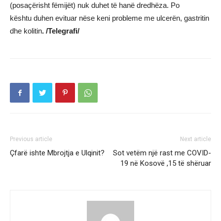
(posaçërisht fëmijët) nuk duhet të hanë dredhëza. Po
kështu duhen evituar nëse keni probleme me ulcerën, gastritin
dhe kolitin
. /Telegrafi/
Previous article
Next article
Çfarë ishte Mbrojtja e Ulqinit?
Sot vetëm një rast me COVID-
19 në Kosovë ,15 të shëruar