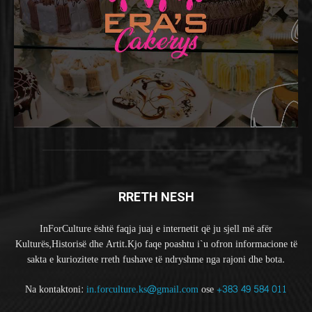
RRETH NESH
InForCulture është faqja juaj e internetit që ju sjell më afër
Kulturës,Historisë dhe Artit.Kjo faqe poashtu i`u ofron informacione të
sakta e kuriozitete rreth fushave të ndryshme nga rajoni dhe bota.
Na kontaktoni:
in.forculture.ks@gmail.com
ose
+383 49 584 011