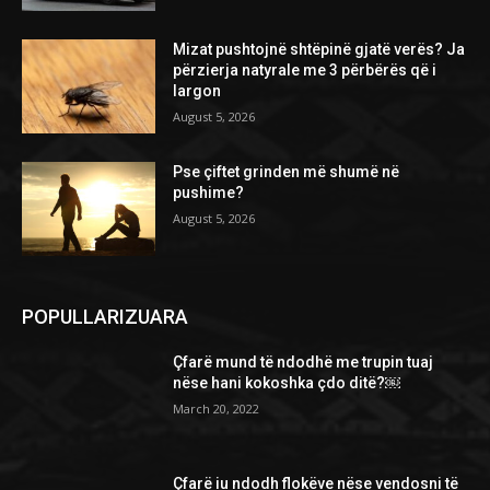
Mizat pushtojnë shtëpinë gjatë verës? Ja
përzierja natyrale me 3 përbërës që i
largon
August 5, 2026
Pse çiftet grinden më shumë në
pushime?
August 5, 2026
POPULLARIZUARA
Çfarë mund të ndodhë me trupin tuaj
nëse hani kokoshka çdo ditë?￼
March 20, 2022
Çfarë iu ndodh flokëve nëse vendosni të