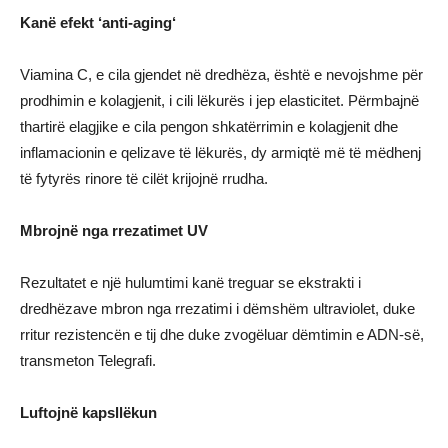
Kanë efekt ‘anti-aging‘
Viamina C, e cila gjendet në dredhëza, është e nevojshme për
prodhimin e kolagjenit, i cili lëkurës i jep elasticitet. Përmbajnë
thartirë elagjike e cila pengon shkatërrimin e kolagjenit dhe
inflamacionin e qelizave të lëkurës, dy armiqtë më të mëdhenj
të fytyrës rinore të cilët krijojnë rrudha.
Mbrojnë nga rrezatimet UV
Rezultatet e një hulumtimi kanë treguar se ekstrakti i
dredhëzave mbron nga rrezatimi i dëmshëm ultraviolet, duke
rritur rezistencën e tij dhe duke zvogëluar dëmtimin e ADN-së,
transmeton Telegrafi.
Luftojnë kapsllëkun