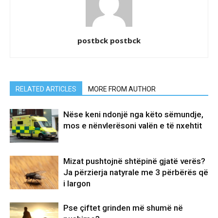
postbck postbck
RELATED ARTICLES
MORE FROM AUTHOR
Nëse keni ndonjë nga këto sëmundje,
mos e nënvlerësoni valën e të nxehtit
Mizat pushtojnë shtëpinë gjatë verës?
Ja përzierja natyrale me 3 përbërës që
i largon
Pse çiftet grinden më shumë në