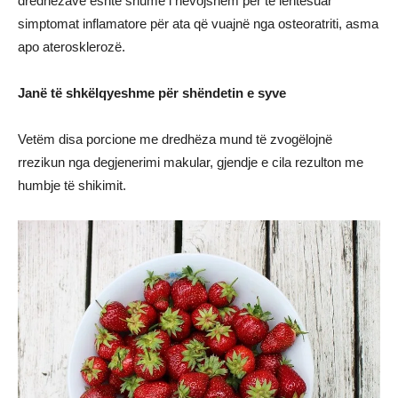
dredhëzave është shumë i nevojshëm për të lehtësuar
simptomat inflamatore për ata që vuajnë nga osteoratriti, asma
apo aterosklerozë.
Janë të shkëlqyeshme për shëndetin e syve
Vetëm disa porcione me dredhëza mund të zvogëlojnë
rrezikun nga degjenerimi makular, gjendje e cila rezulton me
humbje të shikimit.