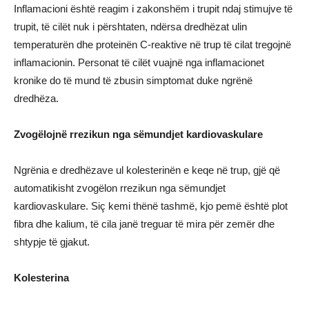
Inflamacioni është reagim i zakonshëm i trupit ndaj stimujve të
trupit, të cilët nuk i përshtaten, ndërsa dredhëzat ulin
temperaturën dhe proteinën C-reaktive në trup të cilat tregojnë
inflamacionin. Personat të cilët vuajnë nga inflamacionet
kronike do të mund të zbusin simptomat duke ngrënë
dredhëza.
Zvogëlojnë rrezikun nga sëmundjet kardiovaskulare
Ngrënia e dredhëzave ul kolesterinën e keqe në trup, gjë që
automatikisht zvogëlon rrezikun nga sëmundjet
kardiovaskulare. Siç kemi thënë tashmë, kjo pemë është plot
fibra dhe kalium, të cila janë treguar të mira për zemër dhe
shtypje të gjakut.
Kolesterina