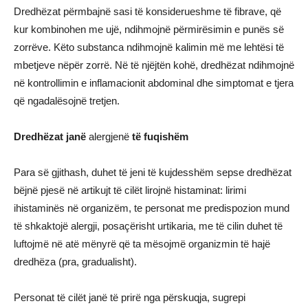
Dredhëzat përmbajnë sasi të konsiderueshme të fibrave, që
kur kombinohen me ujë, ndihmojnë përmirësimin e punës së
zorrëve. Këto substanca ndihmojnë kalimin më me lehtësi të
mbetjeve nëpër zorrë. Në të njëjtën kohë, dredhëzat ndihmojnë
në kontrollimin e inflamacionit abdominal dhe simptomat e tjera
që ngadalësojnë tretjen.
Dredhëzat janë
alergjenë
të fuqishëm
Para së gjithash, duhet të jeni të kujdesshëm sepse dredhëzat
bëjnë pjesë në artikujt të cilët lirojnë histaminat: lirimi
ihistaminës në organizëm, te personat me predispozion mund
të shkaktojë alergji, posaçërisht urtikaria, me të cilin duhet të
luftojmë në atë mënyrë që ta mësojmë organizmin të hajë
dredhëza (pra, gradualisht).
Personat të cilët janë të prirë nga përskuqja, sugrepi