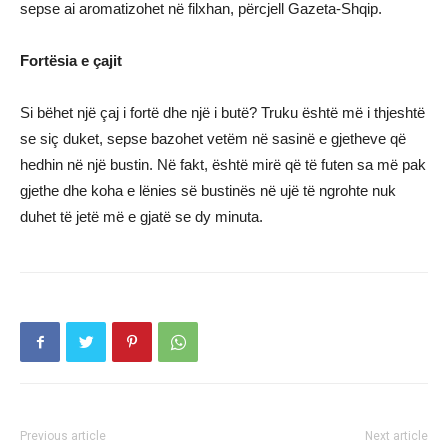
sepse ai aromatizohet në filxhan, përcjell Gazeta-Shqip.
Fortësia e çajit
Si bëhet një çaj i fortë dhe një i butë? Truku është më i thjeshtë
se siç duket, sepse bazohet vetëm në sasinë e gjetheve që
hedhin në një bustin. Në fakt, është mirë që të futen sa më pak
gjethe dhe koha e lënies së bustinës në ujë të ngrohte nuk
duhet të jetë më e gjatë se dy minuta.
Previous article
Next article