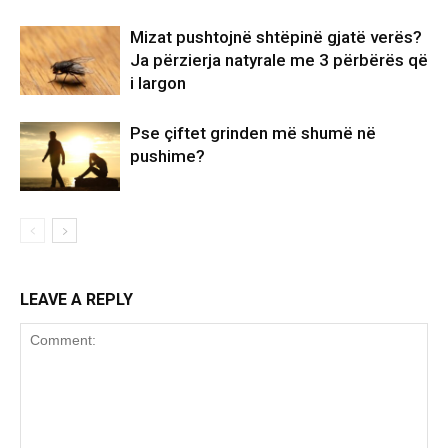
Mizat pushtojnë shtëpinë gjatë verës?
Ja përzierja natyrale me 3 përbërës që
i largon
Pse çiftet grinden më shumë në
pushime?
LEAVE A REPLY