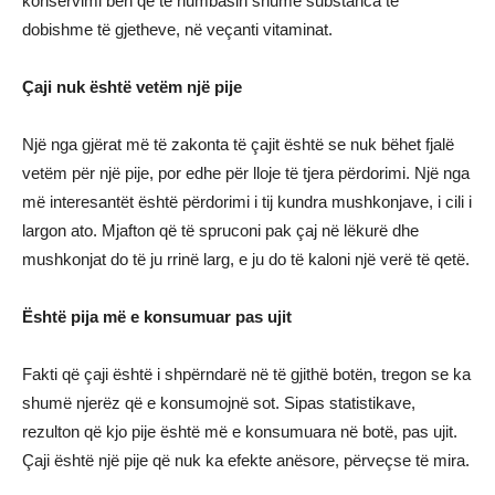
konservimi bën që të humbasin shumë substanca të
dobishme të gjetheve, në veçanti vitaminat.
Çaji nuk është vetëm një pije
Një nga gjërat më të zakonta të çajit është se nuk bëhet fjalë
vetëm për një pije, por edhe për lloje të tjera përdorimi. Një nga
më interesantët është përdorimi i tij kundra mushkonjave, i cili i
largon ato. Mjafton që të spruconi pak çaj në lëkurë dhe
mushkonjat do të ju rrinë larg, e ju do të kaloni një verë të qetë.
Është pija më e konsumuar pas ujit
Fakti që çaji është i shpërndarë në të gjithë botën, tregon se ka
shumë njerëz që e konsumojnë sot. Sipas statistikave,
rezulton që kjo pije është më e konsumuara në botë, pas ujit.
Çaji është një pije që nuk ka efekte anësore, përveçse të mira.