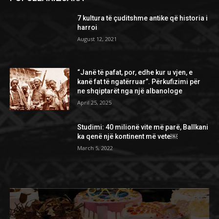
7 kultura të çuditshme antike që historia i
harroi
August 12, 2021
“Janë të pafat, por, edhe kur u vjen, e
kanë fat të ngatërruar”. Përkufizimi për
ne shqiptarët nga një albanologe
April 25, 2025
Studimi: 40 milionë vite më parë, Ballkani
ka qenë një kontinent më vete￼
March 5, 2022