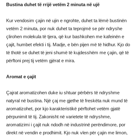
Bustina duhet të rrijë vetëm 2 minuta në ujë
Kur vendosim çajin në ujin e ngrohte, duhet ta lëmë bustinën
vetëm 2 minuta, por nuk duhet ta teprojmë se për ndryshe
çlirohen molekula të tjera, që kur bashkohen me kafeinën e
çajit, humbet efekti i tij. Madje, e bën pijen më të hidhur. Kjo do
të thotë se duhet të jeni shumë të kujdesshëm me çajin, që të
përftoni prej tij vetëm gjërat e mira.
Aromat e çajit
Çajrat aromatizohen duke iu shtuar përbërs të ndryshme
natyral në bustina. Një çaj me gjethe të freskëta nuk mund të
aromatizohet, por kjo karakteristikë përftohet vetëm gjatë
përpunimit të tij. Zakonisht në varietete të ndryshme,
aromatizimi i çajit nuk ndodh në industrinë perëndimore, por
direkt në vendin e prodhimit. Kjo nuk vlen për çajin me limon,