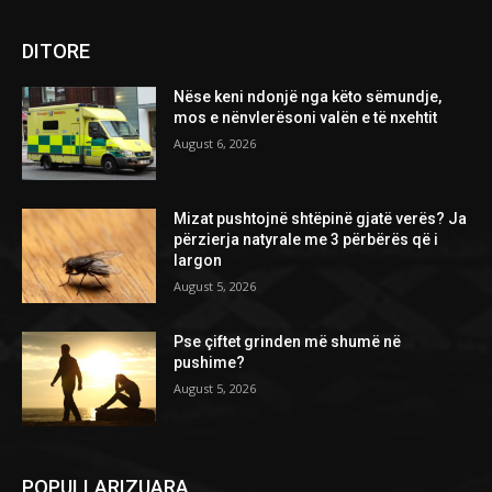
DITORE
Nëse keni ndonjë nga këto sëmundje,
mos e nënvlerësoni valën e të nxehtit
August 6, 2026
Mizat pushtojnë shtëpinë gjatë verës? Ja
përzierja natyrale me 3 përbërës që i
largon
August 5, 2026
Pse çiftet grinden më shumë në
pushime?
August 5, 2026
POPULLARIZUARA