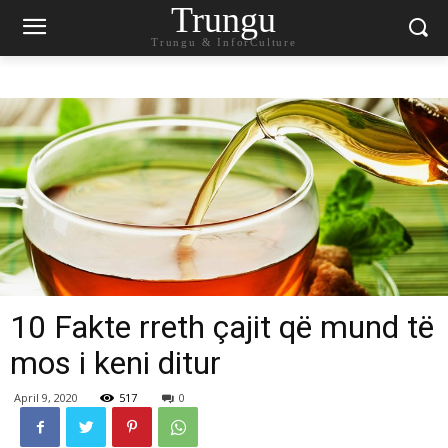
Trungu
Trungu & InforCulture
10 Fakte rreth çajit që mund të
mos i keni ditur
April 9, 2020
517
0