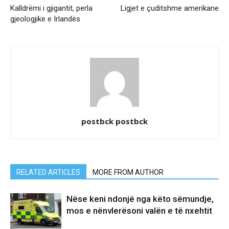
Kalldrëmi i gjigantit, perla
Ligjet e çuditshme amerikane
gjeologjike e Irlandës
postbck postbck
RELATED ARTICLES
MORE FROM AUTHOR
Nëse keni ndonjë nga këto sëmundje,
mos e nënvlerësoni valën e të nxehtit