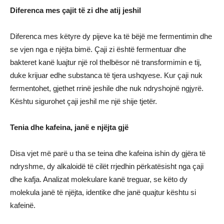
Diferenca mes çajit të zi dhe atij jeshil
Diferenca mes këtyre dy pijeve ka të bëjë me fermentimin dhe
se vjen nga e njëjta bimë. Çaji zi është fermentuar dhe
bakteret kanë luajtur një rol thelbësor në transformimin e tij,
duke krijuar edhe substanca të tjera ushqyese. Kur çaji nuk
fermentohet, gjethet rrinë jeshile dhe nuk ndryshojnë ngjyrë.
Kështu sigurohet çaji jeshil me një shije tjetër.
Tenia dhe kafeina, janë e njëjta gjë
Disa vjet më parë u tha se teina dhe kafeina ishin dy gjëra të
ndryshme, dy alkaloidë të cilët rrjedhin përkatësisht nga çaji
dhe kafja. Analizat molekulare kanë treguar, se këto dy
molekula janë të njëjta, identike dhe janë quajtur kështu si
kafeinë.