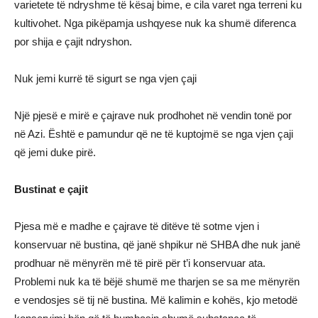
varietete të ndryshme të kësaj bime, e cila varet nga terreni ku
kultivohet. Nga pikëpamja ushqyese nuk ka shumë diferenca
por shija e çajit ndryshon.
Nuk jemi kurrë të sigurt se nga vjen çaji
Një pjesë e mirë e çajrave nuk prodhohet në vendin tonë por
në Azi. Është e pamundur që ne të kuptojmë se nga vjen çaji
që jemi duke pirë.
Bustinat e çajit
Pjesa më e madhe e çajrave të ditëve të sotme vjen i
konservuar në bustina, që janë shpikur në SHBA dhe nuk janë
prodhuar në mënyrën më të pirë për t’i konservuar ata.
Problemi nuk ka të bëjë shumë me tharjen se sa me mënyrën
e vendosjes së tij në bustina. Më kalimin e kohës, kjo metodë