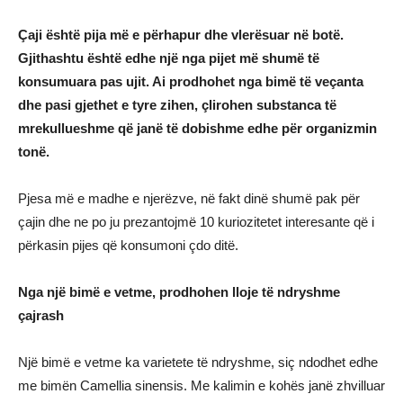
Çaji është pija më e përhapur dhe vlerësuar në botë.
Gjithashtu është edhe një nga pijet më shumë të
konsumuara pas ujit. Ai prodhohet nga bimë të veçanta
dhe pasi gjethet e tyre zihen, çlirohen substanca të
mrekullueshme që janë të dobishme edhe për organizmin
tonë.
Pjesa më e madhe e njerëzve, në fakt dinë shumë pak për
çajin dhe ne po ju prezantojmë 10 kuriozitetet interesante që i
përkasin pijes që konsumoni çdo ditë.
Nga një bimë e vetme, prodhohen lloje të ndryshme
çajrash
Një bimë e vetme ka varietete të ndryshme, siç ndodhet edhe
me bimën Camellia sinensis. Me kalimin e kohës janë zhvilluar