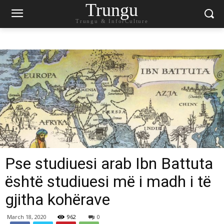
Trungu
Trungu & InforCulture
Pse studiuesi arab Ibn Battuta
është studiuesi më i madh i të
gjitha kohërave
March 18, 2020
962
0