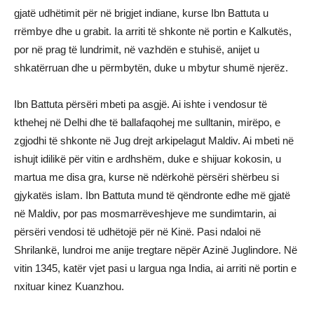
gjatë udhëtimit për në brigjet indiane, kurse Ibn Battuta u
rrëmbye dhe u grabit. Ia arriti të shkonte në portin e Kalkutës,
por në prag të lundrimit, në vazhdën e stuhisë, anijet u
shkatërruan dhe u përmbytën, duke u mbytur shumë njerëz.
Ibn Battuta përsëri mbeti pa asgjë. Ai ishte i vendosur të
kthehej në Delhi dhe të ballafaqohej me sulltanin, mirëpo, e
zgjodhi të shkonte në Jug drejt arkipelagut Maldiv. Ai mbeti në
ishujt idilikë për vitin e ardhshëm, duke e shijuar kokosin, u
martua me disa gra, kurse në ndërkohë përsëri shërbeu si
gjykatës islam. Ibn Battuta mund të qëndronte edhe më gjatë
në Maldiv, por pas mosmarrëveshjeve me sundimtarin, ai
përsëri vendosi të udhëtojë për në Kinë. Pasi ndaloi në
Shrilankë, lundroi me anije tregtare nëpër Azinë Juglindore. Në
vitin 1345, katër vjet pasi u largua nga India, ai arriti në portin e
nxituar kinez Kuanzhou.