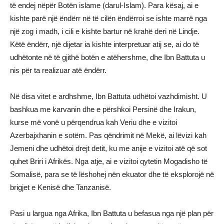
të endej nëpër Botën islame (darul-Islam). Para kësaj, ai e
kishte parë një ëndërr në të cilën ëndërroi se ishte marrë nga
një zog i madh, i cili e kishte bartur në krahë deri në Lindje.
Këtë ëndërr, një dijetar ia kishte interpretuar atij se, ai do të
udhëtonte në të gjithë botën e atëhershme, dhe Ibn Battuta u
nis për ta realizuar atë ëndërr.
Në disa vitet e ardhshme, Ibn Battuta udhëtoi vazhdimisht. U
bashkua me karvanin dhe e përshkoi Persinë dhe Irakun,
kurse më vonë u përqendrua kah Veriu dhe e vizitoi
Azerbajxhanin e sotëm. Pas qëndrimit në Mekë, ai lëvizi kah
Jemeni dhe udhëtoi drejt detit, ku me anije e vizitoi atë që sot
quhet Briri i Afrikës. Nga atje, ai e vizitoi qytetin Mogadisho të
Somalisë, para se të lëshohej nën ekuator dhe të eksplorojë në
brigjet e Kenisë dhe Tanzanisë.
Pasi u largua nga Afrika, Ibn Battuta u befasua nga një plan për