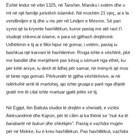
Është lindur në vitin 1325, në Tanxher, Maroku i sotëm dhe u
rrit në një familje juristësh islamikë. Në moshën 21 vjeç, ai e la
vendlindjen e tij dhe u nis për në Lindjen e Mesme. Së pari
synoi që ta kryente haxhillëkun, kurse pastaj me atë rast t’i
studiojë shkencat islame, e para së gjithash drejtësinë.
Udhëtimin e tij ai e filloi hipur në gomar, i vetëm, pastaj iu
bashkua një karvani të haxhilerëve. Rruga ishte e vështirë, plot
me banditë dhe menjëherë pas kësaj u sëmurë nga ethet, ku
për këtë arsye, iu desh të lidhej për samar, në mënyrë që mos
të binte nga gomari. Përkundër të gjitha vështirësive, ai në
ndërkohë arriti të martohej, ajo ishte gruaja e parë nga dhjetë
gratë me të cilat ishte martuar gjatë jetës së tij.
Në Egjipt, Ibn Battuta studioi të drejtën e sheriatit, e vizitoi
Aleksandrinë dhe Kajron, për të cilën ai ka thënë se
“nuk ka të
barabartë në bukuri dhe shkëlqim”.
Pastaj e vazhdoi rrugën
për në Mekke, ku e kreu haxhillëkun. Pas haxhillëkut, vazhdoi