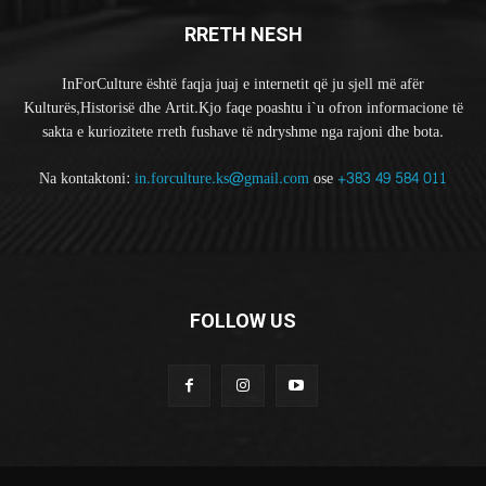
RRETH NESH
InForCulture është faqja juaj e internetit që ju sjell më afër
Kulturës,Historisë dhe Artit.Kjo faqe poashtu i`u ofron informacione të
sakta e kuriozitete rreth fushave të ndryshme nga rajoni dhe bota.
Na kontaktoni:
in.forculture.ks@gmail.com
ose
+383 49 584 011
FOLLOW US