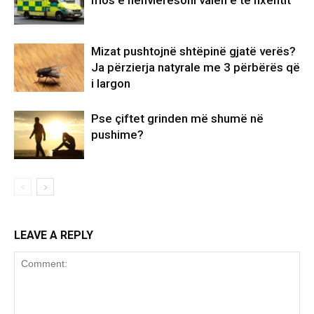
mos e nënvlerësoni valën e të nxehtit
Mizat pushtojnë shtëpinë gjatë verës?
Ja përzierja natyrale me 3 përbërës që
i largon
Pse çiftet grinden më shumë në
pushime?
LEAVE A REPLY