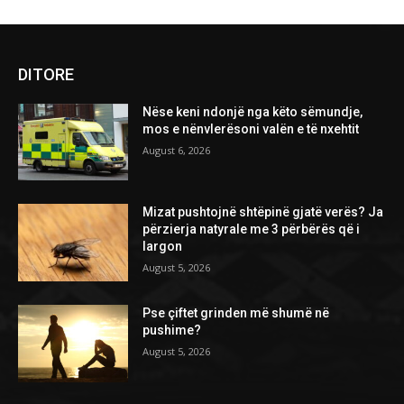
DITORE
Nëse keni ndonjë nga këto sëmundje,
mos e nënvlerësoni valën e të nxehtit
August 6, 2026
Mizat pushtojnë shtëpinë gjatë verës? Ja
përzierja natyrale me 3 përbërës që i
largon
August 5, 2026
Pse çiftet grinden më shumë në
pushime?
August 5, 2026