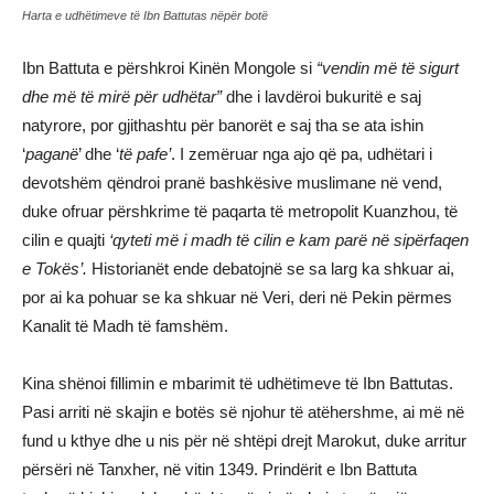
Harta e udhëtimeve të Ibn Battutas nëpër botë
Ibn Battuta e përshkroi Kinën Mongole si
“vendin më të sigurt
dhe më të mirë për udhëtar”
dhe i lavdëroi bukuritë e saj
natyrore, por gjithashtu për banorët e saj tha se ata ishin
‘
paganë
’ dhe ‘
të pafe’
. I zemëruar nga ajo që pa, udhëtari i
devotshëm qëndroi pranë bashkësive muslimane në vend,
duke ofruar përshkrime të paqarta të metropolit Kuanzhou, të
cilin e quajti
‘qyteti më i madh të cilin e kam parë në sipërfaqen
e Tokës’.
Historianët ende debatojnë se sa larg ka shkuar ai,
por ai ka pohuar se ka shkuar në Veri, deri në Pekin përmes
Kanalit të Madh të famshëm.
Kina shënoi fillimin e mbarimit të udhëtimeve të Ibn Battutas.
Pasi arriti në skajin e botës së njohur të atëhershme, ai më në
fund u kthye dhe u nis për në shtëpi drejt Marokut, duke arritur
përsëri në Tanxher, në vitin 1349. Prindërit e Ibn Battuta