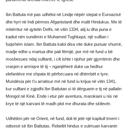
Ibn Battuta më pas udhëtoi në Lindje nëpër stepat e Euroazisë
dhe hyri në Indi përmes Afganistanit dhe malit Hindukus. Me të
mbërritur në qytetin Delhi, në vitin 1334, atij iu dha puna e
kadiut nën sundimin e Muhamed Tughluqut, një sulltan i
fuqishëm islam. Ibn Battuta kaloi disa vite duke punuar shumë,
madje edhe u martua dhe pati fëmijë, por më në fund u bë
mosbesues ndaj sulltanit, i cili ishte i njohur për gjymtimin dhe
vrasjen e armiqve të tij – nganjëherë duke ua hedhur
elefantëve me shpata të përforcuara në dhëmbët e tyre.
Mundësia për t’u arratisur më në fund iu krijua në vitin 1341,
kur sulltani e zgjodhi Ibn Battutan si të dërguarin e tij në pallatin
Mongol në Kinë. Ende i etur për aventura, marokiani u nis në
krye të një karvani të madh plot me dhurata dhe skllevër.
Udhëtimi për në Orient, në fund, doli të jetë një kapitull tmerri i
odisesë së Ibn Battutas. Rebelët hindus e sulmuan karvanin