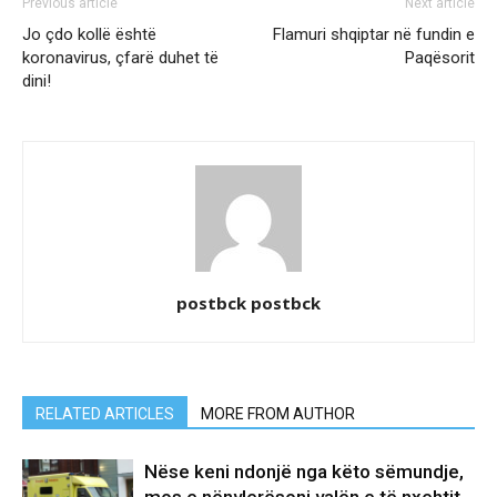
Previous article
Next article
Jo çdo kollë është
Flamuri shqiptar në fundin e
koronavirus, çfarë duhet të
Paqësorit
dini!
postbck postbck
RELATED ARTICLES
MORE FROM AUTHOR
Nëse keni ndonjë nga këto sëmundje,