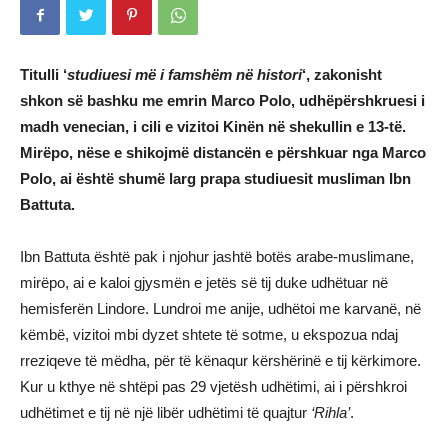
Titulli ‘
studiuesi më i famshëm në histori
‘, zakonisht
shkon së bashku me emrin Marco Polo, udhëpërshkruesi i
madh venecian, i cili e vizitoi Kinën në shekullin e 13-të.
Mirëpo, nëse e shikojmë distancën e përshkuar nga Marco
Polo, ai është shumë larg prapa studiuesit musliman Ibn
Battuta.
Ibn Battuta është pak i njohur jashtë botës arabe-muslimane,
mirëpo, ai e kaloi gjysmën e jetës së tij duke udhëtuar në
hemisferën Lindore. Lundroi me anije, udhëtoi me karvanë, në
këmbë, vizitoi mbi dyzet shtete të sotme, u ekspozua ndaj
rreziqeve të mëdha, për të kënaqur kërshërinë e tij kërkimore.
Kur u kthye në shtëpi pas 29 vjetësh udhëtimi, ai i përshkroi
udhëtimet e tij në një libër udhëtimi të quajtur
‘Rihla’
.