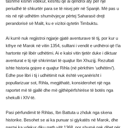
tashmë kishin vdekur, kështu që ai qëndroi aty për një
periudhë të shkurtër para se të nisej për në Spanjë. Më pas u
nis në një udhëtim shumëvjeçar përtej Saharasë drejt
perandorisë së Malit, ku e vizitoi qytetin Timbuktu.
Ai kurrë nuk regjistroi ngjarje gjatë aventurave të tij, por kur u
kthye në Marok në vitin 1354, sulltani i vendit e urdhëroi që t’ia
hartonte një libër udhëtimi. Ai e kaloi vitin tjetër duke i diktuar
aventurat e tij një shkrimtari të quajtur Ibn Xhuzijj. Rezultati
ishte historia gojore e quajtur Rihla (në përkthim ‘
udhëtimi’
).
Edhe pse libri i tij i udhëtimit nuk është veçanërisht i
popullarizuar sot, Rihla, megjithatë, konsiderohet një nga
raportet më të gjallë dhe më gjithëpërfshirëse të botës nga
shekulli i XIV-të.
Pasi përfundimit të Rihlas, Ibn Battuta u zhduk nga skena
historike. Besohet se ai ka punuar si gjykatës në Marok, dhe
pastaj ka vdekur diku rreth vitit 1368, por shumë pak dihet për