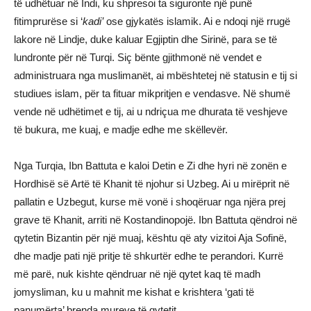
të udhëtuar në Indi, ku shpresoi ta siguronte një punë
fitimprurëse si ‘
kadi’
ose gjykatës islamik. Ai e ndoqi një rrugë
lakore në Lindje, duke kaluar Egjiptin dhe Sirinë, para se të
lundronte për në Turqi. Siç bënte gjithmonë në vendet e
administruara nga muslimanët, ai mbështetej në statusin e tij si
studiues islam, për ta fituar mikpritjen e vendasve. Në shumë
vende në udhëtimet e tij, ai u ndriçua me dhurata të veshjeve
të bukura, me kuaj, e madje edhe me skëllevër.
Nga Turqia, Ibn Battuta e kaloi Detin e Zi dhe hyri në zonën e
Hordhisë së Artë të Khanit të njohur si Uzbeg. Ai u mirëprit në
pallatin e Uzbegut, kurse më vonë i shoqëruar nga njëra prej
grave të Khanit, arriti në Kostandinopojë. Ibn Battuta qëndroi në
qytetin Bizantin për një muaj, kështu që aty vizitoi Aja Sofinë,
dhe madje pati një pritje të shkurtër edhe te perandori. Kurrë
më parë, nuk kishte qëndruar në një qytet kaq të madh
jomysliman, ku u mahnit me kishat e krishtera ‘gati të
panumërta’ brenda mureve të qytetit.