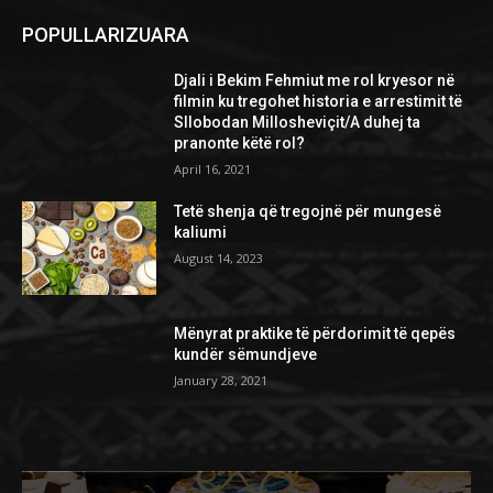
POPULLARIZUARA
Djali i Bekim Fehmiut me rol kryesor në
filmin ku tregohet historia e arrestimit të
Sllobodan Millosheviçit/A duhej ta
pranonte këtë rol?
April 16, 2021
Tetë shenja që tregojnë për mungesë
kaliumi
August 14, 2023
Mënyrat praktike të përdorimit të qepës
kundër sëmundjeve
January 28, 2021