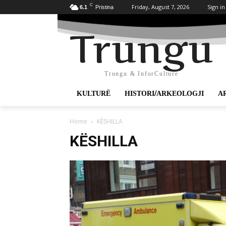
C
Friday, August 7, 2026
Sign in
6.1
Pristina
Trungu
Trungu & InforCulture
KULTURË
HISTORI/ARKEOLOGJI
A
Home
KËSHILLA
KËSHILLA