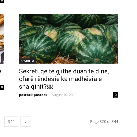
0
KËSHILLA
e
Sekreti që të gjithë duan të dinë,
çfarë rëndësie ka madhësia e
shalqinit?￼
0
postbck postbck
-
August 10, 2022
0
344
Page 320 of 344