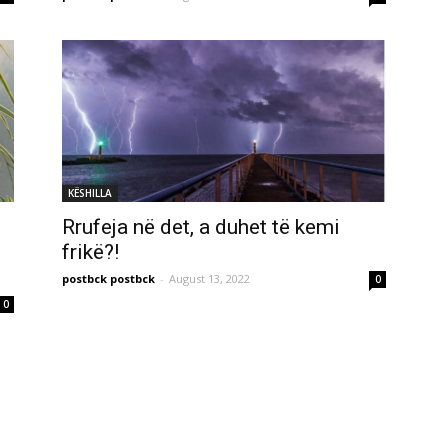
KËSHILLA
Rrufeja në det, a duhet të kemi
frikë?!
postbck postbck
-
August 13, 2022
0
0