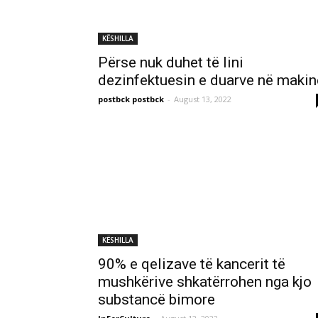
KËSHILLA
Përse nuk duhet të lini
dezinfektuesin e duarve në makin
postbck postbck
-
August 13, 2022
KËSHILLA
90% e qelizave të kancerit të
mushkërive shkatërrohen nga kjo
substancë bimore