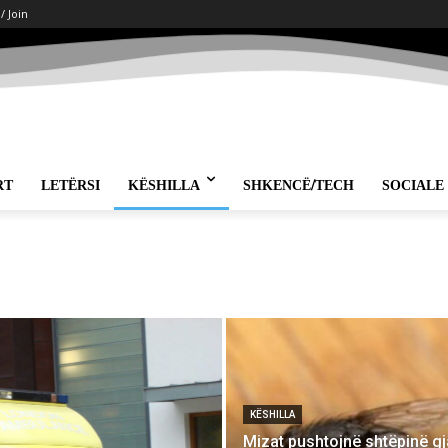
 / Join
RT
LETËRSI
KËSHILLA
SHKENCË/TECH
SOCIALE
KËSHILLA
Mizat pushtojnë shtëpinë gj