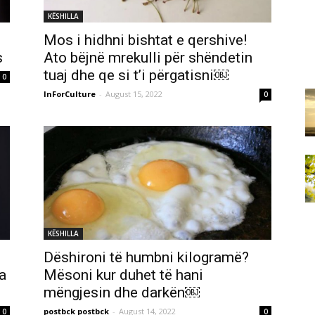
KËSHILLA
Mos i hidhni bishtat e qershive!
s
Ato bëjnë mrekulli për shëndetin
tuaj dhe qe si t’i përgatisni￼
0
InForCulture
-
August 15, 2022
0
KËSHILLA
Dëshironi të humbni kilogramë?
a
Mësoni kur duhet të hani
mëngjesin dhe darkën￼
postbck postbck
-
August 14, 2022
0
0