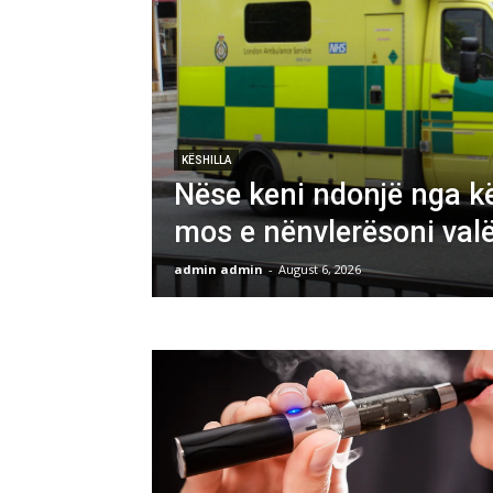
KËSHILLA
Nëse keni ndonjë nga k
mos e nënvlerësoni valë
admin admin
-
August 6, 2026