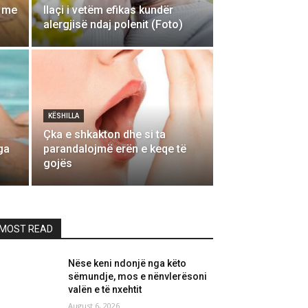
e me
Ilaçi i vetëm efikas kundër
alergjisë ndaj polenit (Foto)
KËSHILLA
Çka e shkakton dhe si ta
ga
parandalojmë erën e keqe të
gojës
MOST READ
Nëse keni ndonjë nga këto
sëmundje, mos e nënvlerësoni
valën e të nxehtit
August 6, 2026