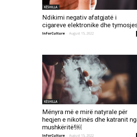
KËSHILLA
Ndikimi negativ afatgjatë i
cigareve elektronike dhe tymosje
InForCulture
-
August 15, 2022
KËSHILLA
Mënyra më e mirë natyrale për
heqjen e nikotinës dhe katranit ng
mushkëritë!￼
InForCulture
-
August 15, 2022