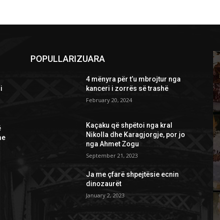
POPULLARIZUARA
4 mënyra për t’u mbrojtur nga
i
kanceri i zorrës së trashë
February 20, 2024
Kaçaku që shpëtoi nga kral
ë
Nikolla dhe Karagjorgje, por jo
me
nga Ahmet Zogu
September 21, 2023
Ja me çfarë shpejtësie ecnin
dinozaurët
January 2, 2023