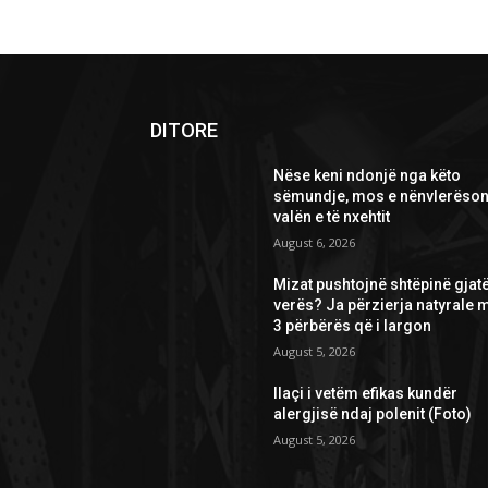
DITORE
Nëse keni ndonjë nga këto
sëmundje, mos e nënvlerëson
valën e të nxehtit
August 6, 2026
Mizat pushtojnë shtëpinë gjat
verës? Ja përzierja natyrale 
3 përbërës që i largon
August 5, 2026
Ilaçi i vetëm efikas kundër
alergjisë ndaj polenit (Foto)
August 5, 2026