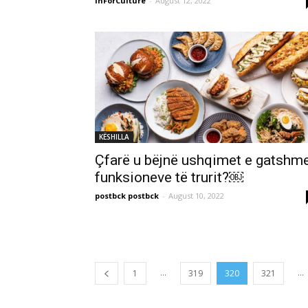
InForCulture
-
August 12, 2022
KËSHILLA
Çfarë u bëjnë ushqimet e gatshm
funksioneve të trurit?￼
postbck postbck
-
August 10, 2022
...
...
1
319
320
321