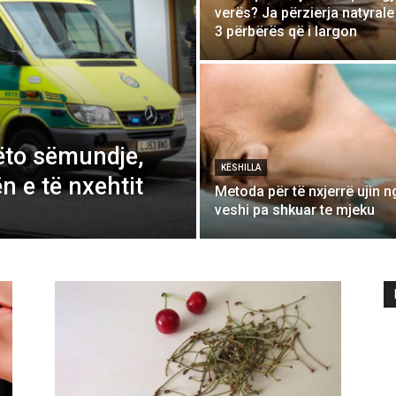
verës? Ja përzierja natyral
3 përbërës që i largon
ëto sëmundje,
KËSHILLA
n e të nxehtit
Metoda për të nxjerrë ujin n
veshi pa shkuar te mjeku