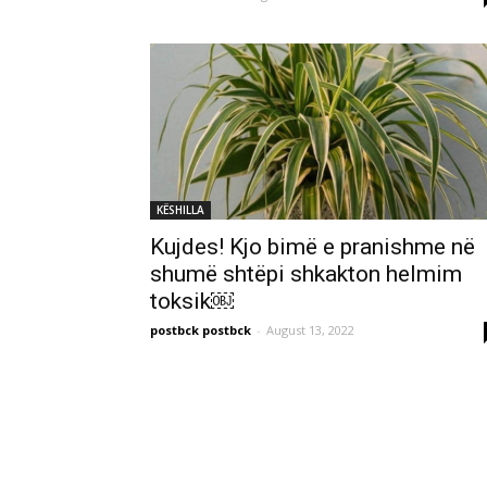
KËSHILLA
Kujdes! Kjo bimë e pranishme në
shumë shtëpi shkakton helmim
toksik￼
postbck postbck
-
August 13, 2022