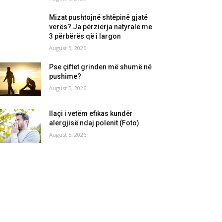
Mizat pushtojnë shtëpinë gjatë
verës? Ja përzierja natyrale me
3 përbërës që i largon
August 5, 2026
Pse çiftet grinden më shumë në
pushime?
August 5, 2026
Ilaçi i vetëm efikas kundër
alergjisë ndaj polenit (Foto)
August 5, 2026