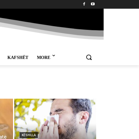
KAFSHËT
MORE
KËSHILLA
atë