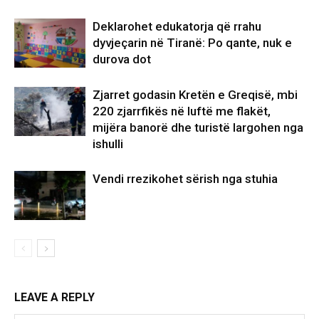
Deklarohet edukatorja që rrahu
dyvjeçarin në Tiranë: Po qante, nuk e
durova dot
Zjarret godasin Kretën e Greqisë, mbi
220 zjarrfikës në luftë me flakët,
mijëra banorë dhe turistë largohen nga
ishulli
Vendi rrezikohet sërish nga stuhia
LEAVE A REPLY