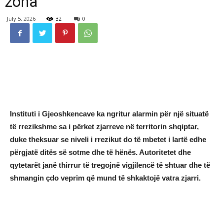
zona
July 5, 2026
32
0
Instituti i Gjeoshkencave ka ngritur alarmin për një situatë
të rrezikshme sa i përket zjarreve në territorin shqiptar,
duke theksuar se niveli i rrezikut do të mbetet i lartë edhe
përgjatë ditës së sotme dhe të hënës. Autoritetet dhe
qytetarët janë thirrur të tregojnë vigjilencë të shtuar dhe të
shmangin çdo veprim që mund të shkaktojë vatra zjarri.