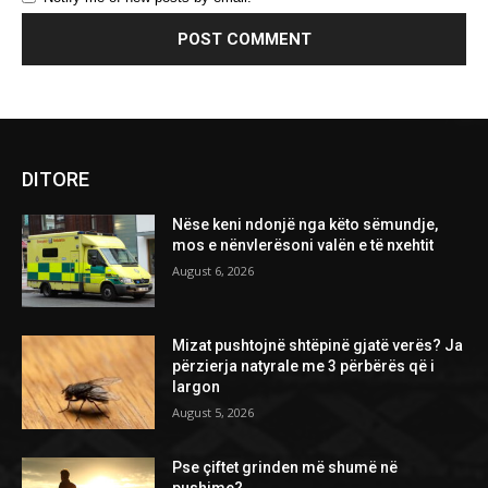
DITORE
Nëse keni ndonjë nga këto sëmundje,
mos e nënvlerësoni valën e të nxehtit
August 6, 2026
Mizat pushtojnë shtëpinë gjatë verës? Ja
përzierja natyrale me 3 përbërës që i
largon
August 5, 2026
Pse çiftet grinden më shumë në
pushime?