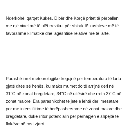
Ndërkohë, qarqet Kukës, Dibër dhe Korçë pritet të përballen
me një nivel më të ulët rreziku, për shkak të kushteve më të
favorshme klimatike dhe lagështisë relative më të lartë.
Parashikimet meteorologjike tregojnë për temperatura të larta
gjatë ditës së hënës, ku maksimumet do të arrijnë deri në
31°C në zonat bregdetare, 34°C në ultësirë dhe rreth 27°C në
zonat malore. Era parashikohet të jetë e lehtë deri mesatare,
por me intensifikime të herëpashershme në zonat malore dhe
bregdetare, duke rritur potencialin për përhapjen e shpejtë të
flakëve në rast zjarri.