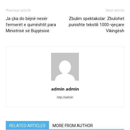
Previous article
Next article
Ja çka do bëjnë nesër
Zbulim spektakolar: Zbulohet
fermerët e qumështit para
punishte tekstili 1000-vjeçare
Ministrisë së Bujqësisë
Vikingësh
admin admin
http://admin
RELATED ARTICLES
MORE FROM AUTHOR