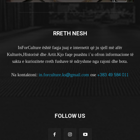
RRETH NESH
InForCulture është faqja juaj e internetit që ju sjell më afër
Kulturës,Historisë dhe Artit.Kjo faqe poashtu i`u ofron informacione të
sakta e kuriozitete rreth fushave të ndryshme nga rajoni dhe bota.
Na kontaktoni:
in.forculture.ks@gmail.com
ose
+383 49 584 011
FOLLOW US