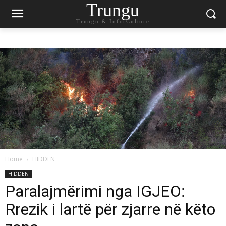
Trungu
Trungu & InforCulture
Home
HIDDEN
HIDDEN
Paralajmërimi nga IGJEO:
Rrezik i lartë për zjarre në këto