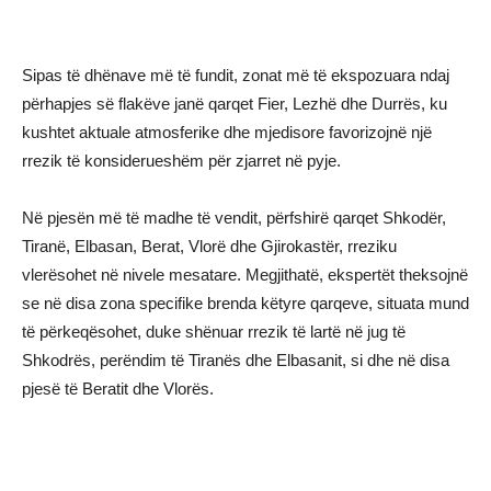
Sipas të dhënave më të fundit, zonat më të ekspozuara ndaj
përhapjes së flakëve janë qarqet Fier, Lezhë dhe Durrës, ku
kushtet aktuale atmosferike dhe mjedisore favorizojnë një
rrezik të konsiderueshëm për zjarret në pyje.
Në pjesën më të madhe të vendit, përfshirë qarqet Shkodër,
Tiranë, Elbasan, Berat, Vlorë dhe Gjirokastër, rreziku
vlerësohet në nivele mesatare. Megjithatë, ekspertët theksojnë
se në disa zona specifike brenda këtyre qarqeve, situata mund
të përkeqësohet, duke shënuar rrezik të lartë në jug të
Shkodrës, perëndim të Tiranës dhe Elbasanit, si dhe në disa
pjesë të Beratit dhe Vlorës.