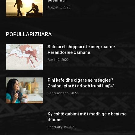
August 5, 2026
POPULLARIZUARA
Shtetarët shqiptarë të integruar në
Perandorinë Osmane
April 12, 2020
Pini kafe dhe cigare në mëngjes?
Zbuloni çfarë i ndodh trupit tuaj￼
September 1, 2022
Ky është gabimi më i madh që e bëni me
iPhone
February 15, 2021