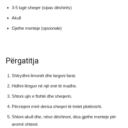
3-5 lugë sheqer (sipas dëshirës)
Akull
Gjethe menteje (opsionale)
Përgatitja
Shtrydhni limonët dhe largoni farat.
Hidhni lëngun në një enë të madhe.
Shtoni ujin e ftohtë dhe sheqerin.
Përziejeni mirë derisa sheqeri të tretet plotësisht.
Shtoni akull dhe, nëse dëshironi, disa gjethe menteje për
aromë shtesë.