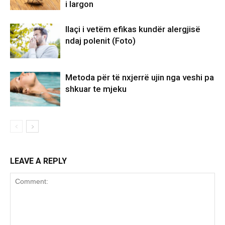
i largon
Ilaçi i vetëm efikas kundër alergjisë
ndaj polenit (Foto)
Metoda për të nxjerrë ujin nga veshi pa
shkuar te mjeku
LEAVE A REPLY