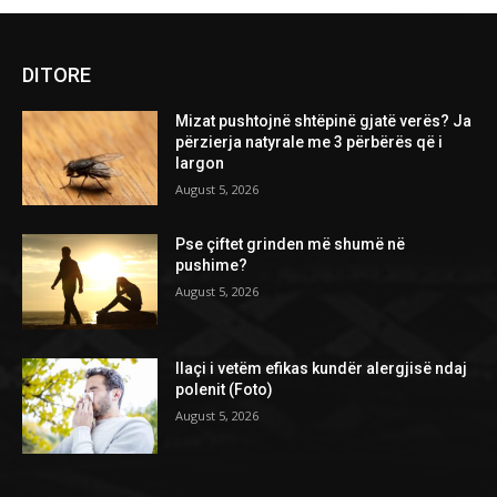
DITORE
Mizat pushtojnë shtëpinë gjatë verës? Ja
përzierja natyrale me 3 përbërës që i
largon
August 5, 2026
Pse çiftet grinden më shumë në
pushime?
August 5, 2026
Ilaçi i vetëm efikas kundër alergjisë ndaj
polenit (Foto)
August 5, 2026