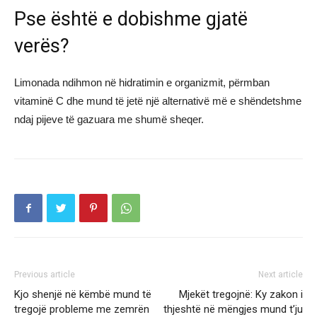
Pse është e dobishme gjatë
verës?
Limonada ndihmon në hidratimin e organizmit, përmban
vitaminë C dhe mund të jetë një alternativë më e shëndetshme
ndaj pijeve të gazuara me shumë sheqer.
Previous article
Next article
Kjo shenjë në këmbë mund të
Mjekët tregojnë: Ky zakon i
tregojë probleme me zemrën
thjeshtë në mëngjes mund t’ju