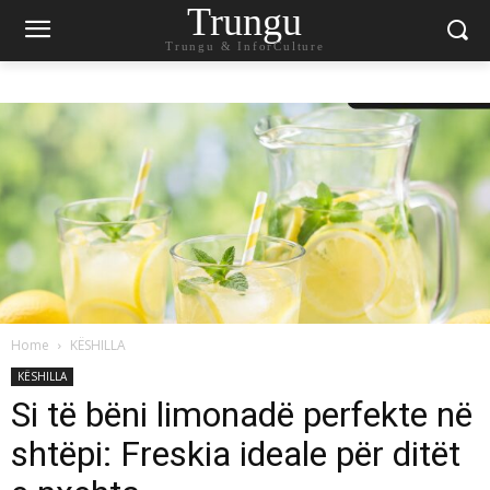
Trungu
Trungu & InforCulture
Home
KËSHILLA
KËSHILLA
Si të bëni limonadë perfekte në
shtëpi: Freskia ideale për ditët