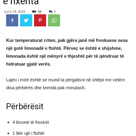
e nxehta
June 24, 2026
54
0
Kur temperaturat rriten, pak gjëra janë më freskuese sesa
një gotë limonadë e ftohtë. Përveç se është e shijshme,
limonada është një mënyrë e thjeshtë për të qëndruar të
hidratuar gjatë verës.
Lajmi i mirë është se mund ta përgatisni në shtëpi me vetëm
disa përbërës dhe brenda pak minutash.
Përbërësit
4 limonë të freskët
1 litër ujë i ftohtë