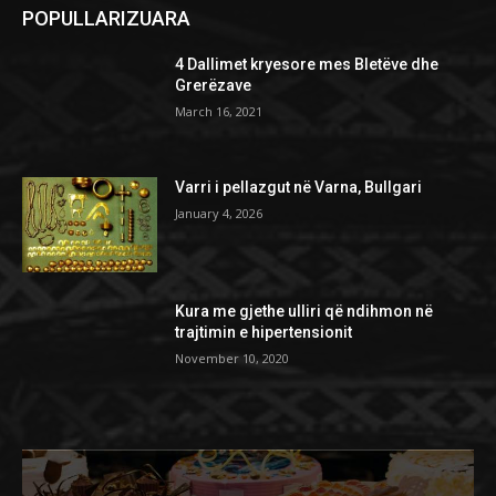
POPULLARIZUARA
4 Dallimet kryesore mes Bletëve dhe
Grerëzave
March 16, 2021
Varri i pellazgut në Varna, Bullgari
January 4, 2026
Kura me gjethe ulliri që ndihmon në
trajtimin e hipertensionit
November 10, 2020