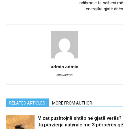
ndihmojë të ndiheni më
energjikë gjatë ditës
admin admin
http://admin
RELATED ARTICLES
MORE FROM AUTHOR
Mizat pushtojnë shtëpinë gjatë verës?
Ja përzierja natyrale me 3 përbërës që