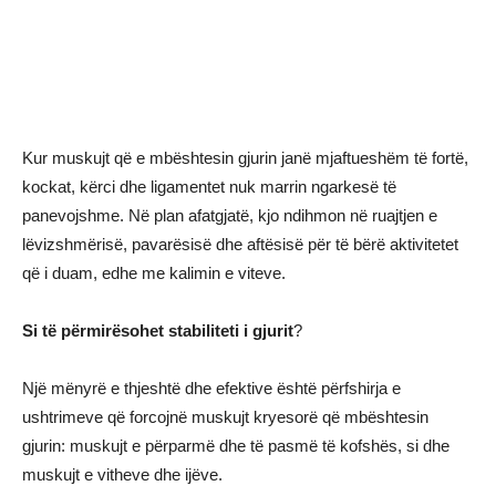
Kur muskujt që e mbështesin gjurin janë mjaftueshëm të fortë,
kockat, kërci dhe ligamentet nuk marrin ngarkesë të
panevojshme. Në plan afatgjatë, kjo ndihmon në ruajtjen e
lëvizshmërisë, pavarësisë dhe aftësisë për të bërë aktivitetet
që i duam, edhe me kalimin e viteve.
Si të përmirësohet stabiliteti i gjurit
?
Një mënyrë e thjeshtë dhe efektive është përfshirja e
ushtrimeve që forcojnë muskujt kryesorë që mbështesin
gjurin: muskujt e përparmë dhe të pasmë të kofshës, si dhe
muskujt e vitheve dhe ijëve.