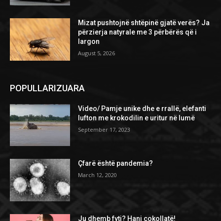
Mizat pushtojnë shtëpinë gjatë verës? Ja
përzierja natyrale me 3 përbërës që i
largon
August 5, 2026
POPULLARIZUARA
Video/ Pamje unike dhe e rrallë, elefanti
lufton me krokodilin e uritur në lumë
September 17, 2023
Çfarë është pandemia?
March 12, 2020
Ju dhemb fyti? Hani çokollatë!