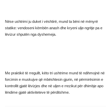
Nëse ushtrimi ju duket i vështirë, mund ta bëni në mënyrë
statike: vendoseni këmbën anash dhe kryeni ulje-ngritje pa e
lëvizur shputën nga dyshemeja.
Me praktikë të rregullt, këto tri ushtrime mund të ndihmojnë në
forcimin e muskujve që mbështesin gjurin, në përmirësimin e
kontrollit gjatë lëvizjes dhe në uljen e rrezikut për dhimbje apo
lëndime gjatë aktiviteteve të përditshme.