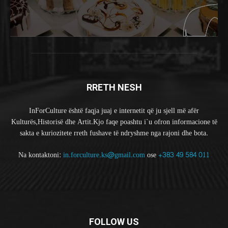
RRETH NESH
InForCulture është faqja juaj e internetit që ju sjell më afër
Kulturës,Historisë dhe Artit.Kjo faqe poashtu i`u ofron informacione të
sakta e kuriozitete rreth fushave të ndryshme nga rajoni dhe bota.
Na kontaktoni:
in.forculture.ks@gmail.com
ose
+383 49 584 011
FOLLOW US