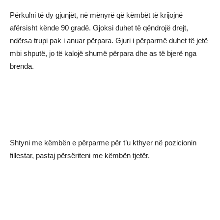
Përkulni të dy gjunjët, në mënyrë që këmbët të krijojnë
afërsisht kënde 90 gradë. Gjoksi duhet të qëndrojë drejt,
ndërsa trupi pak i anuar përpara. Gjuri i përparmë duhet të jetë
mbi shputë, jo të kalojë shumë përpara dhe as të bjerë nga
brenda.
Shtyni me këmbën e përparme për t’u kthyer në pozicionin
fillestar, pastaj përsëriteni me këmbën tjetër.