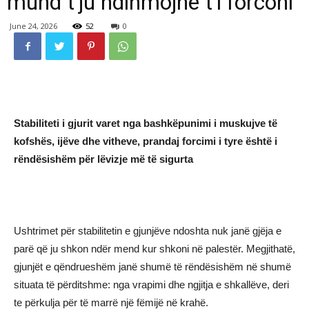
mund t’ju ndihmojnë t’i forconi
June 24, 2026
52
0
Stabiliteti i gjurit varet nga bashkëpunimi i muskujve të
kofshës, ijëve dhe vitheve, prandaj forcimi i tyre është i
rëndësishëm për lëvizje më të sigurta
Ushtrimet për stabilitetin e gjunjëve ndoshta nuk janë gjëja e
parë që ju shkon ndër mend kur shkoni në palestër. Megjithatë,
gjunjët e qëndrueshëm janë shumë të rëndësishëm në shumë
situata të përditshme: nga vrapimi dhe ngjitja e shkallëve, deri
te përkulja për të marrë një fëmijë në krahë.