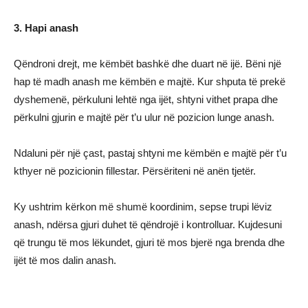
3. Hapi anash
Qëndroni drejt, me këmbët bashkë dhe duart në ijë. Bëni një
hap të madh anash me këmbën e majtë. Kur shputa të prekë
dyshemenë, përkuluni lehtë nga ijët, shtyni vithet prapa dhe
përkulni gjurin e majtë për t’u ulur në pozicion lunge anash.
Ndaluni për një çast, pastaj shtyni me këmbën e majtë për t’u
kthyer në pozicionin fillestar. Përsëriteni në anën tjetër.
Ky ushtrim kërkon më shumë koordinim, sepse trupi lëviz
anash, ndërsa gjuri duhet të qëndrojë i kontrolluar. Kujdesuni
që trungu të mos lëkundet, gjuri të mos bjerë nga brenda dhe
ijët të mos dalin anash.