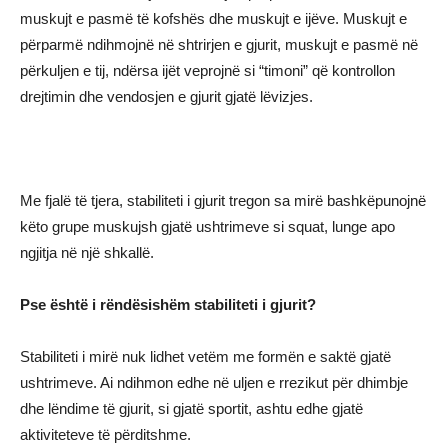
muskujt e pasmë të kofshës dhe muskujt e ijëve. Muskujt e
përparmë ndihmojnë në shtrirjen e gjurit, muskujt e pasmë në
përkuljen e tij, ndërsa ijët veprojnë si “timoni” që kontrollon
drejtimin dhe vendosjen e gjurit gjatë lëvizjes.
Me fjalë të tjera, stabiliteti i gjurit tregon sa mirë bashkëpunojnë
këto grupe muskujsh gjatë ushtrimeve si squat, lunge apo
ngjitja në një shkallë.
Pse është i rëndësishëm stabiliteti i gjurit?
Stabiliteti i mirë nuk lidhet vetëm me formën e saktë gjatë
ushtrimeve. Ai ndihmon edhe në uljen e rrezikut për dhimbje
dhe lëndime të gjurit, si gjatë sportit, ashtu edhe gjatë
aktiviteteve të përditshme.