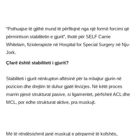
“Pothuajse të gjithë mund të përfitojnë nga një formë forcimi që
përmirëson stabilitetin e gjurit”, thotë për SELF Carrie
Whitelam, fizioterapiste në Hospital for Special Surgery në Nju-
Jork.
Çfarë është stabiliteti i gjurit?
Stabiliteti i gjurit nënkupton aftësinë për ta mbajtur gjurin në
pozicion dhe drejtim të duhur gjatë lëvizjes. Në këtë proces
marrin pjesë strukturat pasive, si ligamentet, përfshirë ACL dhe
MCL, por edhe strukturat aktive, pra muskujt.
Më të rëndësishmit janë muskujt e përparmë të kofshës,