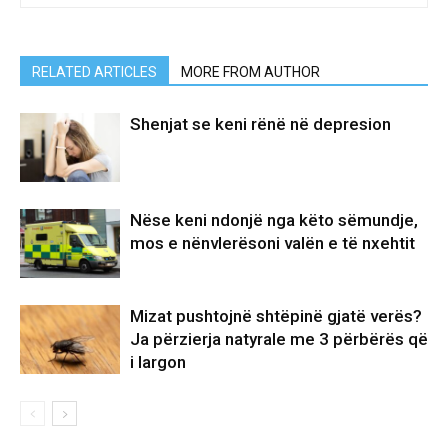
RELATED ARTICLES
MORE FROM AUTHOR
Shenjat se keni rënë në depresion
Nëse keni ndonjë nga këto sëmundje,
mos e nënvlerësoni valën e të nxehtit
Mizat pushtojnë shtëpinë gjatë verës?
Ja përzierja natyrale me 3 përbërës që
i largon