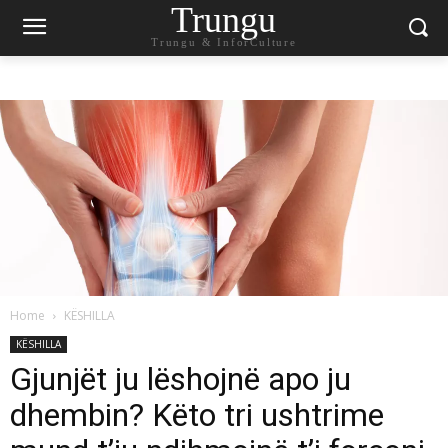
Trungu
Trungu & InforCulture
Home
KËSHILLA
KËSHILLA
Gjunjët ju lëshojnë apo ju
dhembin? Këto tri ushtrime