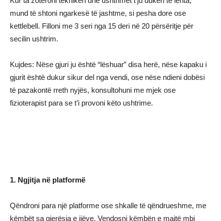
Kur ta zotëroni teknikën dhe ushtrimet t’ju duken të lehta,
mund të shtoni ngarkesë të jashtme, si pesha dore ose
kettlebell. Filloni me 3 seri nga 15 deri në 20 përsëritje për
secilin ushtrim.
Kujdes: Nëse gjuri ju është “lëshuar” disa herë, nëse kapaku i
gjurit është dukur sikur del nga vendi, ose nëse ndieni dobësi
të pazakontë rreth nyjës, konsultohuni me mjek ose
fizioterapist para se t’i provoni këto ushtrime.
1. Ngjitja në platformë
Qëndroni para një platforme ose shkalle të qëndrueshme, me
këmbët sa gjerësia e ijëve. Vendosni këmbën e majtë mbi