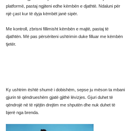
platformë, pastaj ngjiteni edhe këmbën e djathtë. Ndaluni për
një çast kur të dyja këmbët janë sipër.
Me kontroll, zbrisni fillimisht këmbën e majtë, pastaj të
djathtën. Më pas përsëriteni ushtrimin duke filluar me këmbën
tjetër.
Ky ushtrim është shumë i dobishëm, sepse ju mëson ta mbani
gjurin të qëndrueshëm gjatë gjithë lëvizjes. Gjuri duhet të
qëndrojë në të njëjtin drejtim me shputën dhe nuk duhet të
bjerë nga brenda.