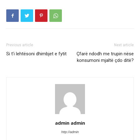
Previous article
Next article
Si t’i lehtësoni dhimbjet e fytit
Çfarë ndodh me trupin nëse
konsumoni mjaltë çdo ditë?
admin admin
http://admin