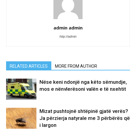
admin admin
http://admin
RELATED ARTICLES
MORE FROM AUTHOR
Nëse keni ndonjë nga këto sëmundje,
mos e nënvlerësoni valën e të nxehtit
Mizat pushtojnë shtëpinë gjatë verës?
Ja përzierja natyrale me 3 përbërës që
i largon