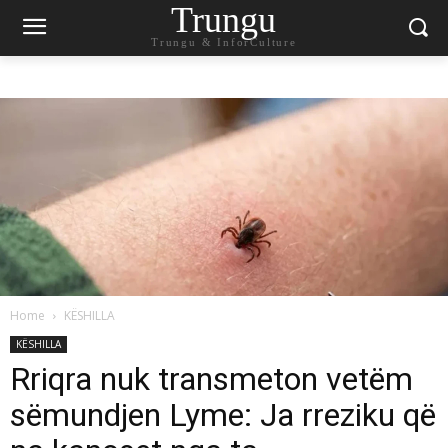
Trungu
Trungu & InforCulture
Home
KËSHILLA
KËSHILLA
Rriqra nuk transmeton vetëm
sëmundjen Lyme: Ja rreziku që