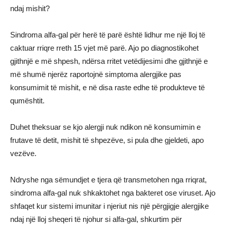
ndaj mishit?
Sindroma alfa-gal për herë të parë është lidhur me një lloj të
caktuar rriqre rreth 15 vjet më parë. Ajo po diagnostikohet
gjithnjë e më shpesh, ndërsa rritet vetëdijesimi dhe gjithnjë e
më shumë njerëz raportojnë simptoma alergjike pas
konsumimit të mishit, e në disa raste edhe të produkteve të
qumështit.
Duhet theksuar se kjo alergji nuk ndikon në konsumimin e
frutave të detit, mishit të shpezëve, si pula dhe gjeldeti, apo
vezëve.
Ndryshe nga sëmundjet e tjera që transmetohen nga rriqrat,
sindroma alfa-gal nuk shkaktohet nga bakteret ose viruset. Ajo
shfaqet kur sistemi imunitar i njeriut nis një përgjigje alergjike
ndaj një lloj sheqeri të njohur si alfa-gal, shkurtim për