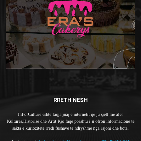
RRETH NESH
InForCulture është faqja juaj e internetit që ju sjell më afër
Kulturës,Historisë dhe Artit.Kjo faqe poashtu i`u ofron informacione të
sakta e kuriozitete rreth fushave të ndryshme nga rajoni dhe bota.