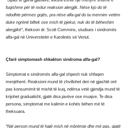
fuqishme për të nxitur reaksion alergjik. Nëse kjo do të
ndodhte përmes gojës, pra nëse alfa-gal do ta merrnim vetëm
duke ngrënë biftek ose mish të pjekur, nuk do të bëheshim
alergjikë”
, thekson dr. Scott Commins, studiues i sindromës
alfa-gal në Universitetin e Karolinës së Veriut.
Çfarë simptomash shkakton sindroma alfa-gal?
Simptomat e sindromës alfa-gal shpesh nuk shfaqen
menjëherë. Reaksioni mund të zhvillohet deri në gjashtë orë
pas konsumimit të mishit të kuq, ndërsa vetë gjendja mund të
krijohet gradualisht, gjatë disa javëve ose muajve. Te disa
persona, simptomat me kalimin e kohës bëhen më të
theksuara.
“Një person mund të hajë mish në mbrëmje dhe më pas, gjatë