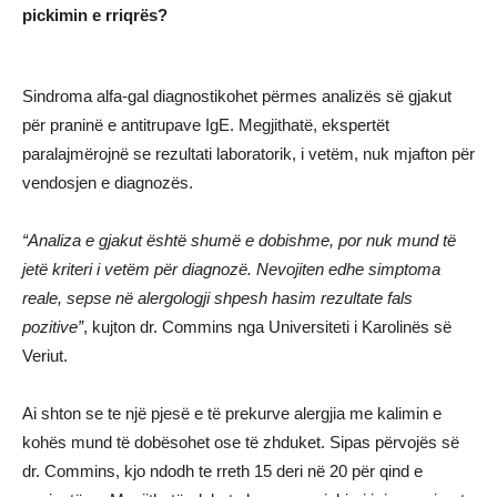
pickimin e rriqrës?
Sindroma alfa-gal diagnostikohet përmes analizës së gjakut
për praninë e antitrupave IgE. Megjithatë, ekspertët
paralajmërojnë se rezultati laboratorik, i vetëm, nuk mjafton për
vendosjen e diagnozës.
“Analiza e gjakut është shumë e dobishme, por nuk mund të
jetë kriteri i vetëm për diagnozë. Nevojiten edhe simptoma
reale, sepse në alergologji shpesh hasim rezultate fals
pozitive”
, kujton dr. Commins nga Universiteti i Karolinës së
Veriut.
Ai shton se te një pjesë e të prekurve alergjia me kalimin e
kohës mund të dobësohet ose të zhduket. Sipas përvojës së
dr. Commins, kjo ndodh te rreth 15 deri në 20 për qind e