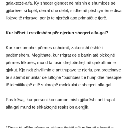
galaktozë-alfa. Ky sheqer gjendet në mishin e shumicës së
gjitarëve, si lopët, derrat dhe delet, si dhe në pështymën e disa
llojeve të rriqrave, por jo te njerëzit apo primatët e tjerë.
Kur bëhet i rrezikshëm për njeriun sheqeri alfa-gal?
Kur konsumohet përmes ushqimit, zakonisht është i
padëmshëm. Megjithatë, kur rriqrat që e bartin atë pickojnë
përmes lëkurës, mund ta fusin drejtpërdrejt në qarkullimin e
gjakut. Kjo nxit zhvillimin e antitrupave te njeriu, pra proteinave
të sistemit imunitar që luftojnë “pushtuesit e huaj” dhe mësojnë
të identifikojnë e të sulmojnë molekulat e sheqerit alfa-gal.
Pas kësaj, kur personi konsumon mish gjitarësh, antitrupat
alfa-gal mund të shkaktojnë reaksion alergjik.
“Sipas të gjitha gjasave, lëkura është një mënyrë shumë e