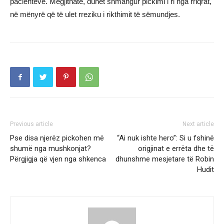
pacientëve. Megjithatë, duhet shmangur pickimi i ri nga rriqrat,
në mënyrë që të ulet rreziku i rikthimit të sëmundjes.
Previous article
Next article
Pse disa njerëz pickohen më
“Ai nuk ishte hero”: Si u fshinë
shumë nga mushkonjat?
origjinat e errëta dhe të
Përgjigja që vjen nga shkenca
dhunshme mesjetare të Robin
Hudit