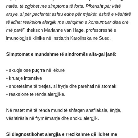
natës, të zgjohet me simptoma të forta. Pikërisht për këtë
arsye, si për pacientët ashtu edhe për mjekët, është e vështirë
të lidhet reaksioni alergjik me ushqimin e konsumuar disa orë
më parë”
, thekson Marianne van Hage, profesoreshë e
imunologjisë klinike në Institutin Karolinska në Suedi.
Simptomat e mundshme të sindromës alfa-gal janë:
• skuqje ose puçrra në lëkurë
• kruarje intensive
• shqetësime të tretjes, si fryrje dhe parehati në stomak
• reaksione të rënda alergjike.
Në rastet më të rënda mund të shfaqen anafilaksia, ënjtja,
vështirësia në frymëmarrje dhe shoku alergjik.
Si diagnostikohet alergjia e rrezikshme që lidhet me