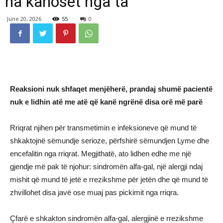
na kanoset nga ta
June 20, 2026
55
0
Reaksioni nuk shfaqet menjëherë, prandaj shumë pacientë
nuk e lidhin atë me atë që kanë ngrënë disa orë më parë
Rriqrat njihen për transmetimin e infeksioneve që mund të
shkaktojnë sëmundje serioze, përfshirë sëmundjen Lyme dhe
encefalitin nga rriqrat. Megjithatë, ato lidhen edhe me një
gjendje më pak të njohur: sindromën alfa-gal, një alergji ndaj
mishit që mund të jetë e rrezikshme për jetën dhe që mund të
zhvillohet disa javë ose muaj pas pickimit nga rriqra.
Çfarë e shkakton sindromën alfa-gal, alergjinë e rrezikshme