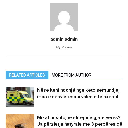
admin admin
http://admin
RELATED ARTICLES
MORE FROM AUTHOR
Nëse keni ndonjë nga këto sëmundje,
mos e nënvlerësoni valën e të nxehtit
Mizat pushtojnë shtëpinë gjatë verës?
Ja përzierja natyrale me 3 përbërës që