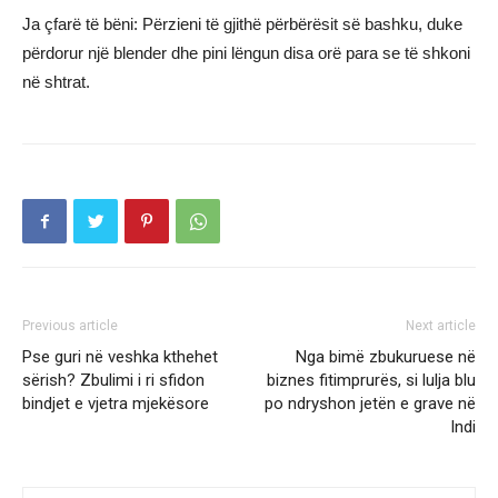
Ja çfarë të bëni: Përzieni të gjithë përbërësit së bashku, duke
përdorur një blender dhe pini lëngun disa orë para se të shkoni
në shtrat.
Previous article
Next article
Pse guri në veshka kthehet
Nga bimë zbukuruese në
sërish? Zbulimi i ri sfidon
biznes fitimprurës, si lulja blu
bindjet e vjetra mjekësore
po ndryshon jetën e grave në
Indi