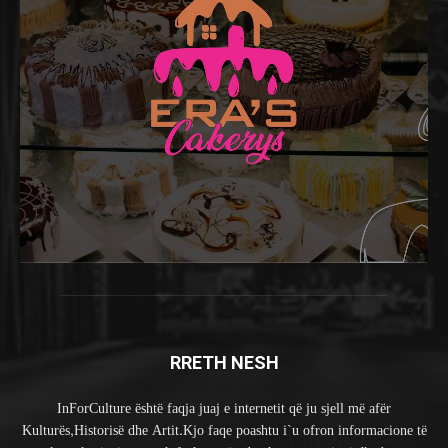
RRETH NESH
InForCulture është faqja juaj e internetit që ju sjell më afër
Kulturës,Historisë dhe Artit.Kjo faqe poashtu i`u ofron informacione të