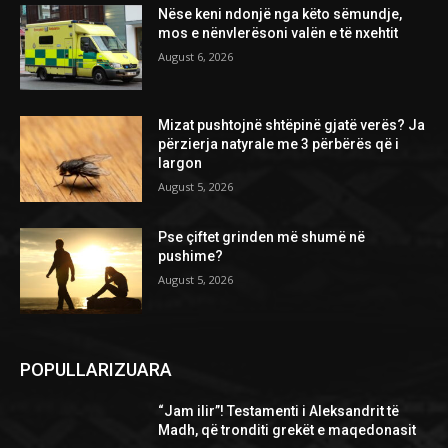
Nëse keni ndonjë nga këto sëmundje,
mos e nënvlerësoni valën e të nxehtit
August 6, 2026
Mizat pushtojnë shtëpinë gjatë verës? Ja
përzierja natyrale me 3 përbërës që i
largon
August 5, 2026
Pse çiftet grinden më shumë në
pushime?
August 5, 2026
POPULLARIZUARA
“Jam ilir”! Testamenti i Aleksandrit të
Madh, që tronditi grekët e maqedonasit