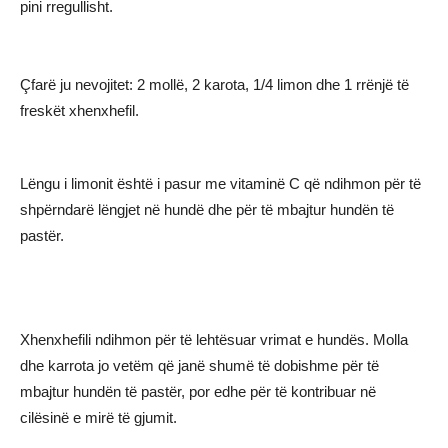
pini rregullisht.
Çfarë ju nevojitet: 2 mollë, 2 karota, 1/4 limon dhe 1 rrënjë të
freskët xhenxhefil.
Lëngu i limonit është i pasur me vitaminë C që ndihmon për të
shpërndarë lëngjet në hundë dhe për të mbajtur hundën të
pastër.
Xhenxhefili ndihmon për të lehtësuar vrimat e hundës. Molla
dhe karrota jo vetëm që janë shumë të dobishme për të
mbajtur hundën të pastër, por edhe për të kontribuar në
cilësinë e mirë të gjumit.