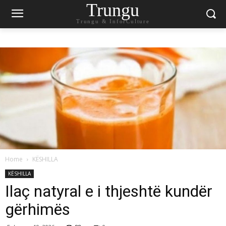
Trungu
Trungu & InforCulture
Home
KËSHILLA
KËSHILLA
Ilaç natyral e i thjeshtë kundër
gërhimës