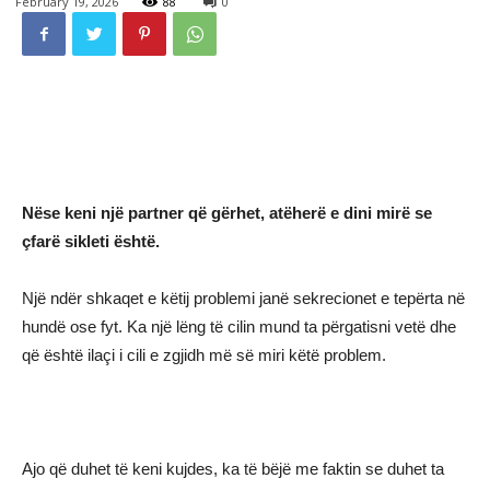
February 19, 2026
88
0
Nëse keni një partner që gërhet, atëherë e dini mirë se
çfarë sikleti është.
Një ndër shkaqet e këtij problemi janë sekrecionet e tepërta në
hundë ose fyt. Ka një lëng të cilin mund ta përgatisni vetë dhe
që është ilaçi i cili e zgjidh më së miri këtë problem.
Ajo që duhet të keni kujdes, ka të bëjë me faktin se duhet ta