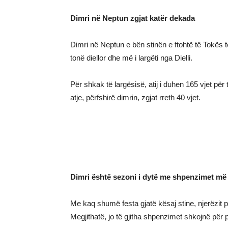
Dimri në Neptun zgjat katër dekada
Dimri në Neptun e bën stinën e ftohtë të Tokës të
tonë diellor dhe më i largëti nga Dielli.
Për shkak të largësisë, atij i duhen 165 vjet për t
atje, përfshirë dimrin, zgjat rreth 40 vjet.
Dimri është sezoni i dytë me shpenzimet më
Me kaq shumë festa gjatë kësaj stine, njerëzit
Megjithatë, jo të gjitha shpenzimet shkojnë për 