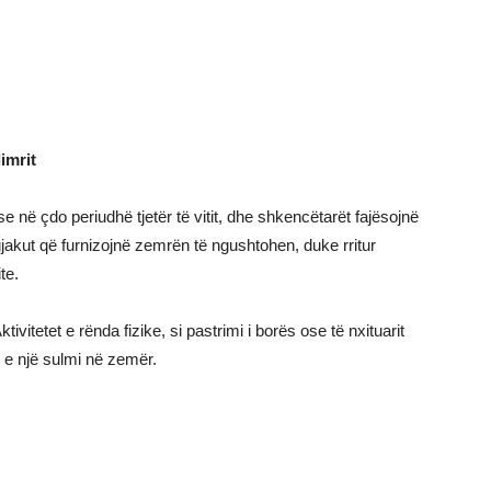
imrit
ë çdo periudhë tjetër të vitit, dhe shkencëtarët fajësojnë
 gjakut që furnizojnë zemrën të ngushtohen, duke rritur
te.
ivitetet e rënda fizike, si pastrimi i borës ose të nxituarit
un e një sulmi në zemër.