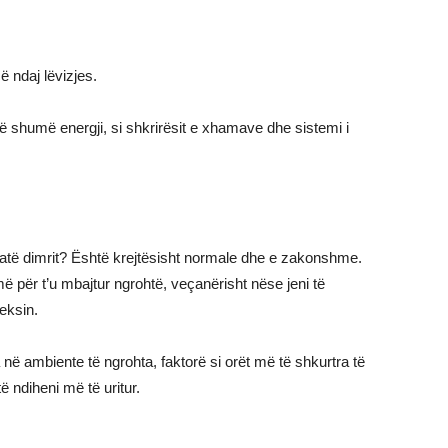
ë ndaj lëvizjes.
ë shumë energji, si shkrirësit e xhamave dhe sistemi i
jatë dimrit? Është krejtësisht normale dhe e zakonshme.
ë për t’u mbajtur ngrohtë, veçanërisht nëse jeni të
reksin.
ë ambiente të ngrohta, faktorë si orët më të shkurtra të
ë ndiheni më të uritur.