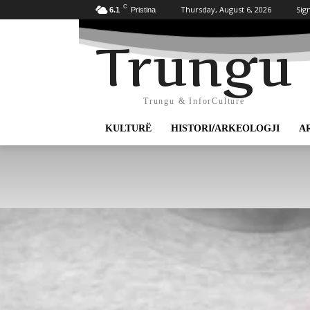
C
Thursday, August 6, 2026
Sign
6.1
Pristina
Trungu
Trungu & InforCulture
KULTURË
HISTORI/ARKEOLOGJI
A