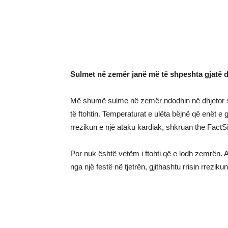
Sulmet në zemër janë më të shpeshta gjatë d
Më shumë sulme në zemër ndodhin në dhjetor se n
të ftohtin. Temperaturat e ulëta bëjnë që enët e
rrezikun e një ataku kardiak, shkruan the FactSi
Por nuk është vetëm i ftohti që e lodh zemrën. Akt
nga një festë në tjetrën, gjithashtu rrisin rrezik