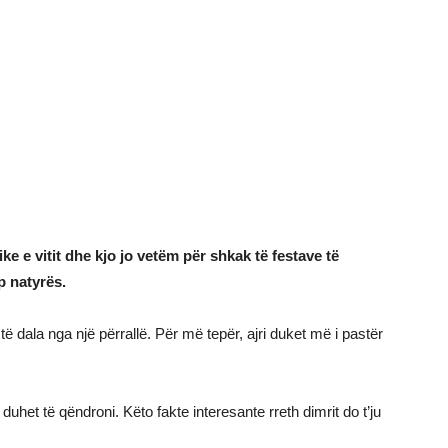
e e vitit dhe kjo jo vetëm për shkak të festave të
p natyrës.
 dala nga një përrallë. Për më tepër, ajri duket më i pastër
duhet të qëndroni. Këto fakte interesante rreth dimrit do t’ju