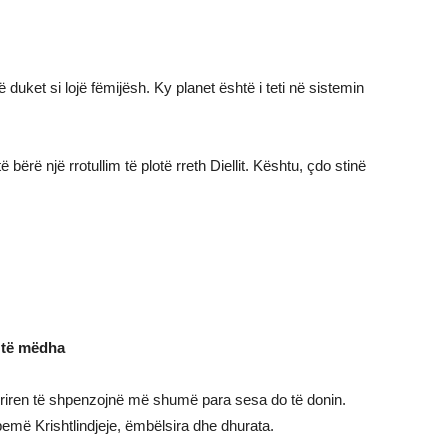
 duket si lojë fëmijësh. Ky planet është i teti në sistemin
ë bërë një rrotullim të plotë rreth Diellit. Kështu, çdo stinë
 të mëdha
 priren të shpenzojnë më shumë para sesa do të donin.
pemë Krishtlindjeje, ëmbëlsira dhe dhurata.