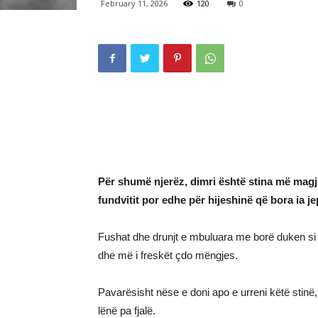
February 11, 2026
120
0
Për shumë njerëz, dimri është stina më magjik
fundvitit por edhe për hijeshinë që bora ia je
Fushat dhe drunjt e mbuluara me borë duken si të
dhe më i freskët çdo mëngjes.
Pavarësisht nëse e doni apo e urreni këtë stinë, 
lënë pa fjalë.