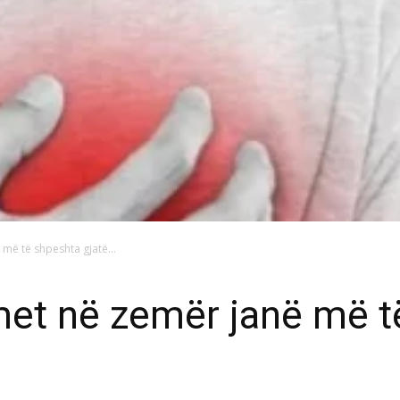
 më të shpeshta gjatë...
lmet në zemër janë më 