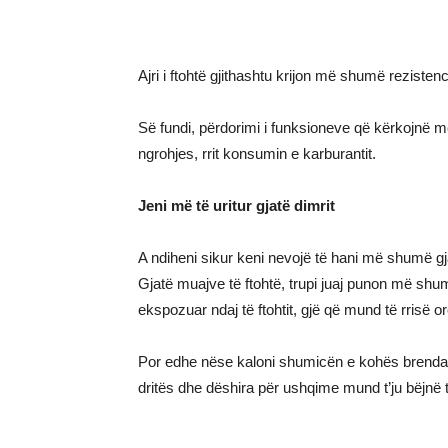
Ajri i ftohtë gjithashtu krijon më shumë rezistenc
Së fundi, përdorimi i funksioneve që kërkojnë m
ngrohjes, rrit konsumin e karburantit.
Jeni më të uritur gjatë dimrit
A ndiheni sikur keni nevojë të hani më shumë g
Gjatë muajve të ftohtë, trupi juaj punon më shum
ekspozuar ndaj të ftohtit, gjë që mund të rrisë o
Por edhe nëse kaloni shumicën e kohës brenda n
dritës dhe dëshira për ushqime mund t’ju bëjnë t