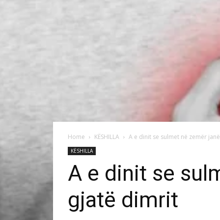
Home
KËSHILLA
A e dinit se sulmet në zemër janë
KËSHILLA
A e dinit se su
gjatë dimrit