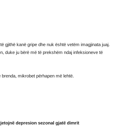
 të gjithë kanë gripe dhe nuk është vetëm imagjinata juaj.
ën, duke ju bërë më të prekshëm ndaj infeksioneve të
ë brenda, mikrobet përhapen më lehtë.
jetojnë depresion sezonal gjatë dimrit