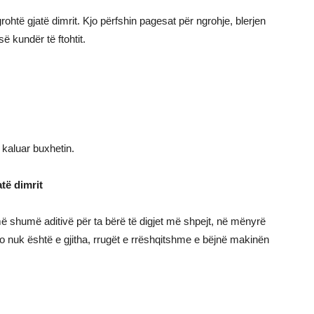
rohtë gjatë dimrit. Kjo përfshin pagesat për ngrohje, blerjen
ë kundër të ftohtit.
e kaluar buxhetin.
të dimrit
ë shumë aditivë për ta bërë të digjet më shpejt, në mënyrë
jo nuk është e gjitha, rrugët e rrëshqitshme e bëjnë makinën