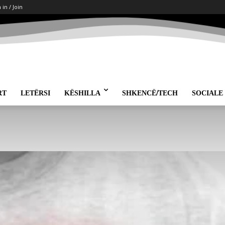
 in / Join
RT
LETËRSI
KËSHILLA
SHKENCË/TECH
SOCIALE