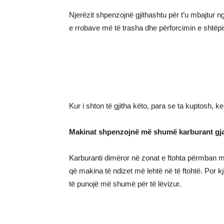
Njerëzit shpenzojnë gjithashtu për t’u mbajtur ng
e rrobave më të trasha dhe përforcimin e shtëpis
Kur i shton të gjitha këto, para se ta kuptosh, k
Makinat shpenzojnë më shumë karburant gja
Karburanti dimëror në zonat e ftohta përmban m
që makina të ndizet më lehtë në të ftohtë. Por k
të punojë më shumë për të lëvizur.