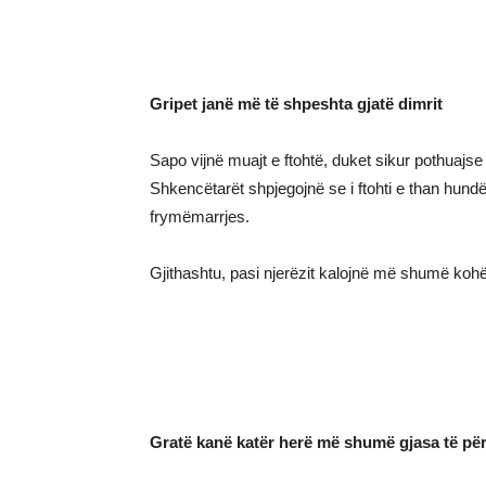
Gripet janë më të shpeshta gjatë dimrit
Sapo vijnë muajt e ftohtë, duket sikur pothuajse
Shkencëtarët shpjegojnë se i ftohti e than hund
frymëmarrjes.
Gjithashtu, pasi njerëzit kalojnë më shumë koh
Gratë kanë katër herë më shumë gjasa të për