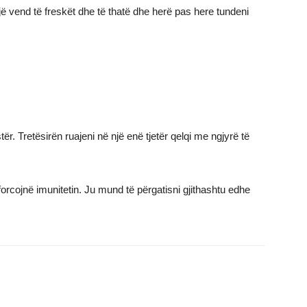
 vend të freskët dhe të thatë dhe herë pas here tundeni
ër. Tretësirën ruajeni në një enë tjetër qelqi me ngjyrë të
 forcojnë imunitetin. Ju mund të përgatisni gjithashtu edhe