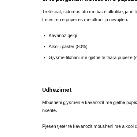
Tretësirat, sidomos ato me bazë alkolike, janë të
tretësirën e pupëzës me alkool ju nevojiten:
Kavanoz qelqi
Alkol i pastër (80%)
Gjysmë filxhani me gjethe të thara pupëze (o
Udhëzimet
Mbusheni gjysmën e kavanozit me gjethe pupëze t
nxehtë.
Pjesën tjetër të kavanozit mbusheni me alkool dh