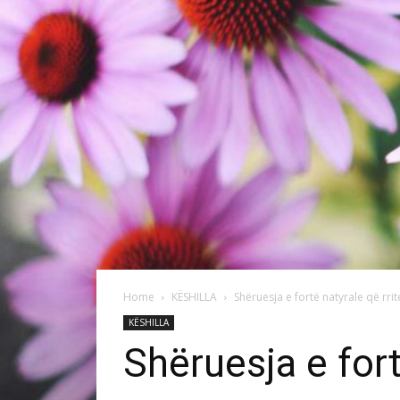
Home
KËSHILLA
Shëruesja e fortë natyrale që rrit
KËSHILLA
Shëruesja e fort