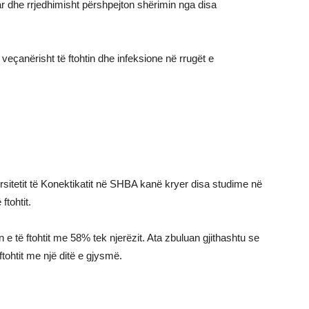
r dhe rrjedhimisht përshpejton shërimin nga disa
, veçanërisht të ftohtin dhe infeksione në rrugët e
rsitetit të Konektikatit në SHBA kanë kryer disa studime në
tohtit.
 e të ftohtit me 58% tek njerëzit. Ata zbuluan gjithashtu se
tohtit me një ditë e gjysmë.