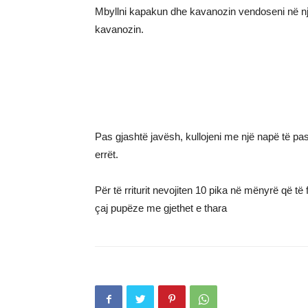
Mbyllni kapakun dhe kavanozin vendoseni në një
kavanozin.
Pas gjashtë javësh, kullojeni me një napë të past
errët.
Për të rriturit nevojiten 10 pika në mënyrë që të
çaj pupëze me gjethet e thara