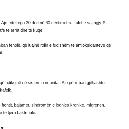
Ajo rritet nga 30 deri në 60 centimetra. Lulet e saj ngjyrë
fe të errët dhe të kuqe.
n fenolë, që luajnë rolin e fuqishëm të antioksidantëve që
t.
 ndikojnë në sistemin imunitar. Ajo përmban gjithashtu
 kafeik.
 ftohtit, bajamet, sindromën e lodhjes kronike, migrenën,
të tjera bakteriale.
ës