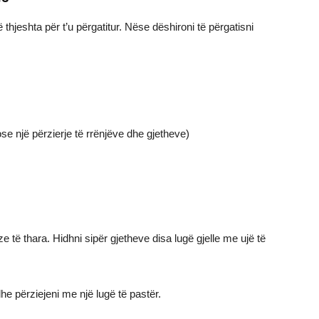
 thjeshta për t’u përgatitur. Nëse dëshironi të përgatisni
se një përzierje të rrënjëve dhe gjetheve)
ë thara. Hidhni sipër gjetheve disa lugë gjelle me ujë të
e përziejeni me një lugë të pastër.