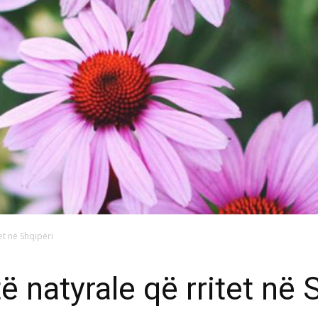
et në Shqipëri
ë natyrale që rritet në 