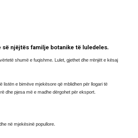
ë njëjtës familje botanike të luledeles.
ërtetë shumë e fuqishme. Lulet, gjethet dhe rrënjët e kësaj
 listën e bimëve mjekësore që mblidhen për llogari të
tyrë dhe pjesa më e madhe dërgohet për eksport.
 edhe në mjekësinë popullore.