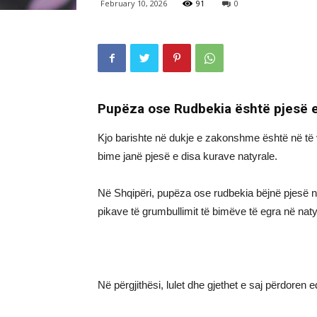
February 10, 2026
91
0
Pupëza ose Rudbekia është pjesë e s
Kjo barishte në dukje e zakonshme është në të v
bime janë pjesë e disa kurave natyrale.
Në Shqipëri, pupëza ose rudbekia bëjnë pjesë në
pikave të grumbullimit të bimëve të egra në na
Në përgjithësi, lulet dhe gjethet e saj përdoren