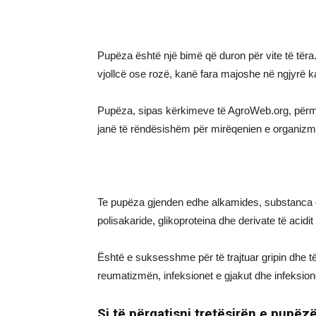
Pupëza është një bimë që duron për vite të tëra. 
vjollcë ose rozë, kanë fara majoshe në ngjyrë ka
Pupëza, sipas kërkimeve të AgroWeb.org, përmba
janë të rëndësishëm për mirëqenien e organizmi
Te pupëza gjenden edhe alkamides, substanca që
polisakaride, glikoproteina dhe derivate të acidit
Është e suksesshme për të trajtuar gripin dhe të
reumatizmën, infeksionet e gjakut dhe infeksione 
Si të përgatisni tretësirën e pupëz