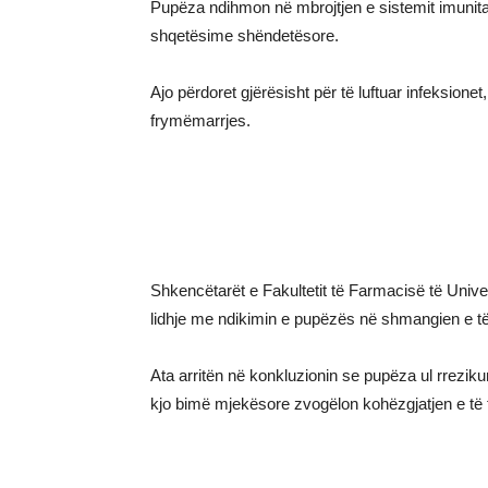
Pupëza ndihmon në mbrojtjen e sistemit imunita
shqetësime shëndetësore.
Ajo përdoret gjërësisht për të luftuar infeksionet
frymëmarrjes.
Shkencëtarët e Fakultetit të Farmacisë të Unive
lidhje me ndikimin e pupëzës në shmangien e të f
Ata arritën në konkluzionin se pupëza ul rrezikun
kjo bimë mjekësore zvogëlon kohëzgjatjen e të f