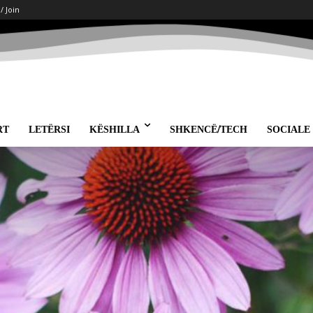
 / Join
RT
LETËRSI
KËSHILLA
SHKENCË/TECH
SOCIALE