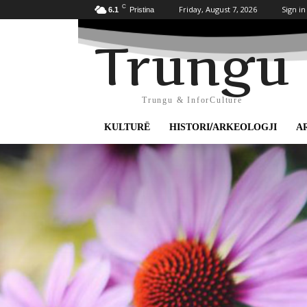
C
Friday, August 7, 2026
Sign in
6.1
Pristina
Trungu
Trungu & InforCulture
KULTURË
HISTORI/ARKEOLOGJI
A