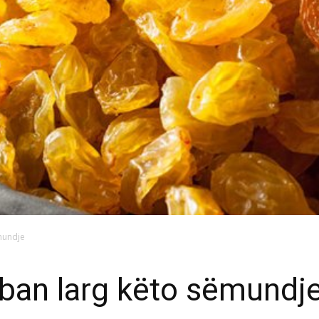
ëmundje
mban larg këto sëmundj