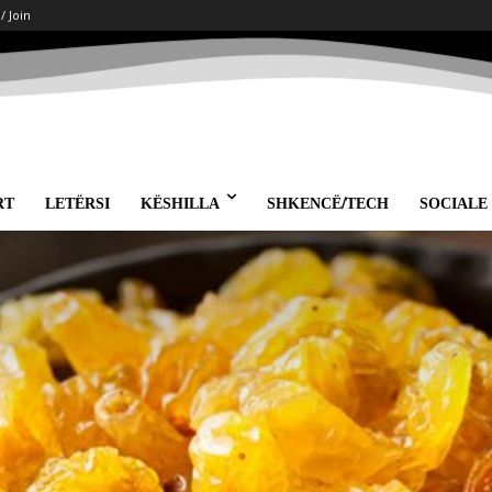
 / Join
RT
LETËRSI
KËSHILLA
SHKENCË/TECH
SOCIALE