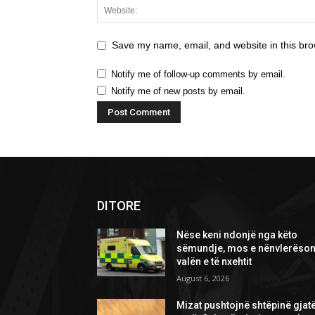
Save my name, email, and website in this bro
Notify me of follow-up comments by email.
Notify me of new posts by email.
DITORE
Nëse keni ndonjë nga këto
sëmundje, mos e nënvlerëson
valën e të nxehtit
August 6, 2026
Mizat pushtojnë shtëpinë gjat