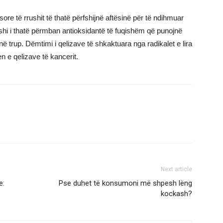
re të rrushit të thatë përfshijnë aftësinë për të ndihmuar
shi i thatë përmban antioksidantë të fuqishëm që punojnë
në trup. Dëmtimi i qelizave të shkaktuara nga radikalet e lira
n e qelizave të kancerit.
Next article
e:
Pse duhet të konsumoni më shpesh lëng
kockash?