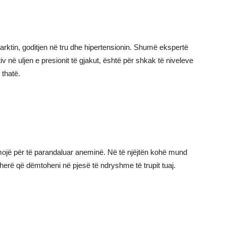
ktin, goditjen në tru dhe hipertensionin. Shumë ekspertë
iv në uljen e presionit të gjakut, është për shkak të niveleve
 thatë.
hmojë për të parandaluar aneminë. Në të njëjtën kohë mund
herë që dëmtoheni në pjesë të ndryshme të trupit tuaj.