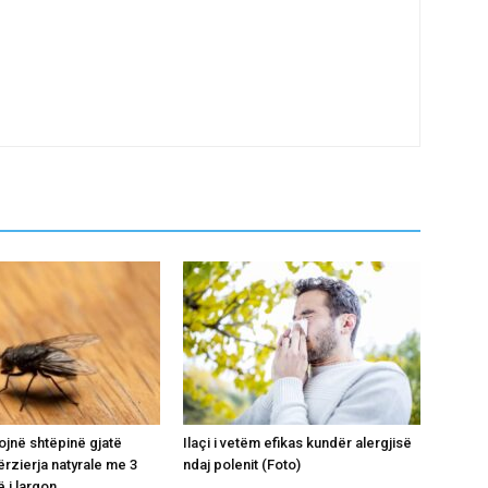
ojnë shtëpinë gjatë
Ilaçi i vetëm efikas kundër alergjisë
ërzierja natyrale me 3
ndaj polenit (Foto)
 i largon