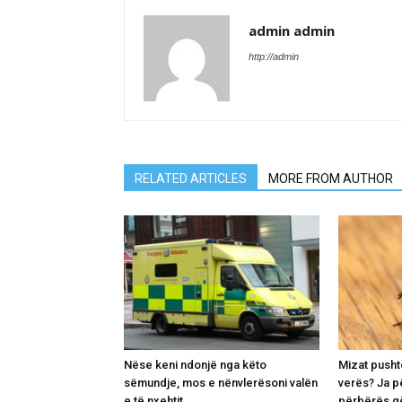
admin admin
http://admin
RELATED ARTICLES
MORE FROM AUTHOR
Nëse keni ndonjë nga këto
Mizat pusht
sëmundje, mos e nënvlerësoni valën
verës? Ja p
e të nxehtit
përbërës që