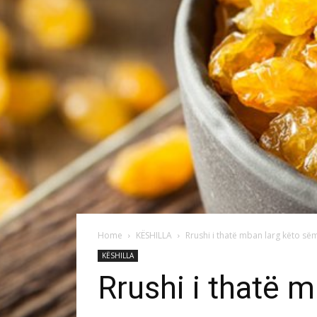
Home
KËSHILLA
Rrushi i thatë mban larg këto s
KËSHILLA
Rrushi i thatë 