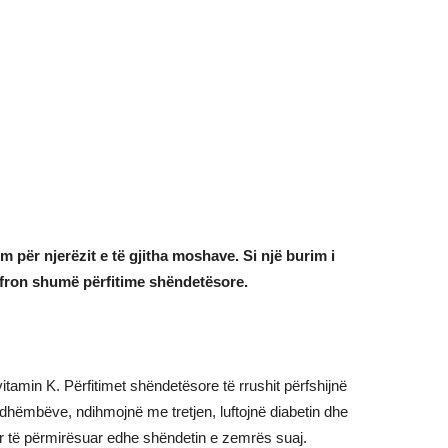
 për njerëzit e të gjitha moshave. Si një burim i
 ofron shumë përfitime shëndetësore.
tamin K. Përfitimet shëndetësore të rrushit përfshijnë
 dhëmbëve, ndihmojnë me tretjen, luftojnë diabetin dhe
për të përmirësuar edhe shëndetin e zemrës suaj.