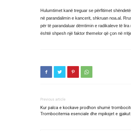
Hulumtimet kanë treguar se përfitimet shëndetëso
në parandalimin e kancerit, shkruan noa.al. Rru
për të parandaluar dëmtimin e radikaleve të lira 
është shpesh një faktor themelor që çon në rritje
Previous article
Kur palca e kockave prodhon shumë trombocit
Trombocitemia esenciale dhe mpiksjet e gjakut