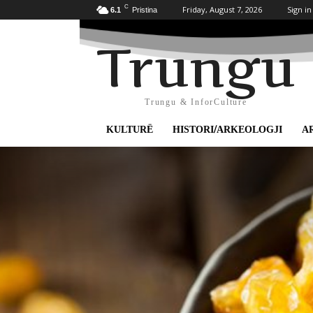
C
Friday, August 7, 2026
Sign in
6.1
Pristina
Trungu
Trungu & InforCulture
KULTURË
HISTORI/ARKEOLOGJI
A