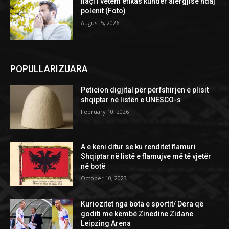
Ilaçi i vetëm efikas kundër alergjisë ndaj
polenit (Foto)
August 5, 2026
POPULLARIZUARA
Peticion digjital për përfshirjen e plisit
shqiptar në listën e UNESCO-s
February 10, 2026
A e keni ditur se ku renditet flamuri
Shqiptar në listë e flamujve më të vjetër
në botë
October 10, 2023
Kuriozitet nga bota e sportit/ Dera që
goditi me këmbë Zinedine Zidane
Leipzing Arena