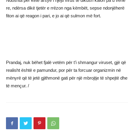
Ndoshta për këtë arsye i njëjti virus te dikush kalon pa u vënë
re, ndërsa dikë tjetër e rrëzon nga këmbët, sepse ndonjëherë
fiton ai që reagon i pari, e jo ai që sulmon më fort.
Prandaj, nuk bëhet fjalë vetëm për t’i shmangur viruset, gjë që
realisht është e pamundur, por për ta forcuar organizmin në
mënyrë që të jetë gjithmonë gati për një mbrojtje të shpejtë dhe
të mençur.
/