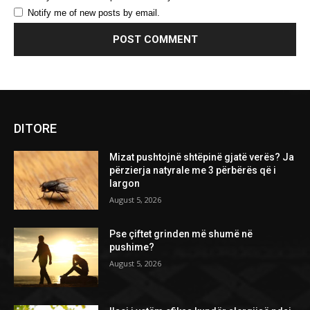
Notify me of new posts by email.
DITORE
Mizat pushtojnë shtëpinë gjatë verës? Ja
përzierja natyrale me 3 përbërës që i
largon
August 5, 2026
Pse çiftet grinden më shumë në
pushime?
August 5, 2026