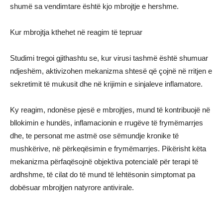
shumë sa vendimtare është kjo mbrojtje e hershme.
Kur mbrojtja kthehet në reagim të tepruar
Studimi tregoi gjithashtu se, kur virusi tashmë është shumuar
ndjeshëm, aktivizohen mekanizma shtesë që çojnë në rritjen e
sekretimit të mukusit dhe në krijimin e sinjaleve inflamatore.
Ky reagim, ndonëse pjesë e mbrojtjes, mund të kontribuojë në
bllokimin e hundës, inflamacionin e rrugëve të frymëmarrjes
dhe, te personat me astmë ose sëmundje kronike të
mushkërive, në përkeqësimin e frymëmarrjes. Pikërisht këta
mekanizma përfaqësojnë objektiva potencialë për terapi të
ardhshme, të cilat do të mund të lehtësonin simptomat pa
dobësuar mbrojtjen natyrore antivirale.