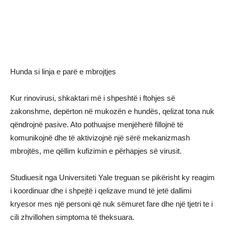
Hunda si linja e parë e mbrojtjes
Kur rinovirusi, shkaktari më i shpeshtë i ftohjes së
zakonshme, depërton në mukozën e hundës, qelizat tona nuk
qëndrojnë pasive. Ato pothuajse menjëherë fillojnë të
komunikojnë dhe të aktivizojnë një sërë mekanizmash
mbrojtës, me qëllim kufizimin e përhapjes së virusit.
Studiuesit nga
Universiteti Yale
treguan se pikërisht ky reagim
i koordinuar dhe i shpejtë i qelizave mund të jetë dallimi
kryesor mes një personi që nuk sëmuret fare dhe një tjetri te i
cili zhvillohen simptoma të theksuara.