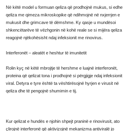
Në këtë model u formuan qeliza që prodhojnë mukus, si edhe
qeliza me qimeza mikroskopike që ndihmojnë në nxjerrjen e
mukusit dhe grimcave të dëmshme. Ky qasje u mundësoi
shkencëtarëve të vëzhgonin në kohë reale se si mijëra qeliza
reagojnë njëkohësisht ndaj infeksionit me rinovirus.
Interferonët – aleatët e heshtur të imunitetit
Rolin kyç në këtë mbrojtje të hershme e luajnë
interferonët
,
proteina që qelizat tona i prodhojnë si përgjigje ndaj infeksionit
viral. Detyra e tyre është ta vështirësojnë hyrjen e virusit në
qeliza dhe të pengojnë shumimin e tij.
Kur qelizat e hundës e njohin shpejt praninë e rinovirusit, ato
çlirojnë interferonë që aktivizojnë mekanizma antiviralë jo