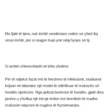
Me fjalë të tjera, nuk është vendimtare vetëm se çfarë lloj
virusi është, por
si reagon trupi ynë ndaj hyrjes së tij
.
Si arritën shkencëtarët në këto zbulime
Për të ndjekur fazat më të hershme të infeksionit, studiuesit
krijuan në laborator një model të ndërlikuar të mukozës së
hundës njerëzore. Nga qelizat burimore të hundës, gjatë disa
javëve u zhvillua një ind që imiton me besnikëri të madhe
mukozën natyrore të rrugëve të frymëmarrjes.