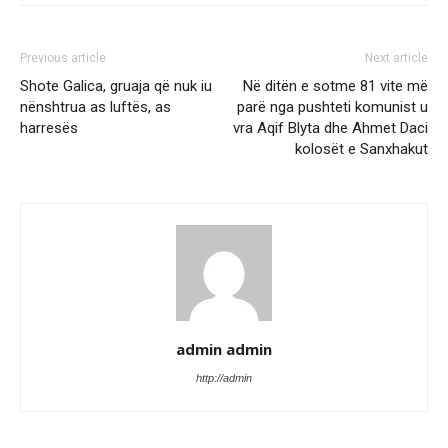
Previous article
Next article
Shote Galica, gruaja që nuk iu
Në ditën e sotme 81 vite më
nënshtrua as luftës, as
parë nga pushteti komunist u
harresës
vra Aqif Blyta dhe Ahmet Daci
kolosët e Sanxhakut
admin admin
http://admin