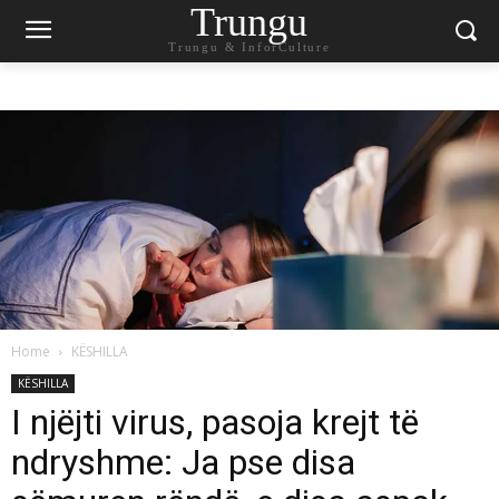
Trungu
Trungu & InforCulture
Home
KËSHILLA
KËSHILLA
I njëjti virus, pasoja krejt të
ndryshme: Ja pse disa