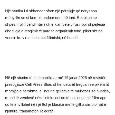
Një studim i ri shkencor ofron një përgjigje që ndryshon
mënyrën se si kemi menduar deri më tani. Rezulton se
shpesh rolin vendimtar nuk e luan vetë virusi, por
shpejtësia
dhe fuqia e reagimit të parë të organizmit tonë
, pikërisht në
vendin ku virusi ndeshet fillimisht,
në hundë
.
Në një studim të ri, të publikuar më 19 janar 2026 në revistën
prestigjioze
Cell Press Blue
, shkencëtarët treguan se pikërisht
mbrojtja e hershme, e lindur e qelizave të mukozës së hundës,
mund të vendosë nëse infeksioni do të ndalet që në fillim apo
do të zhvillohet në një ftohje klasike me të gjitha simptomat e
njohura, transmeton Telegrafi.