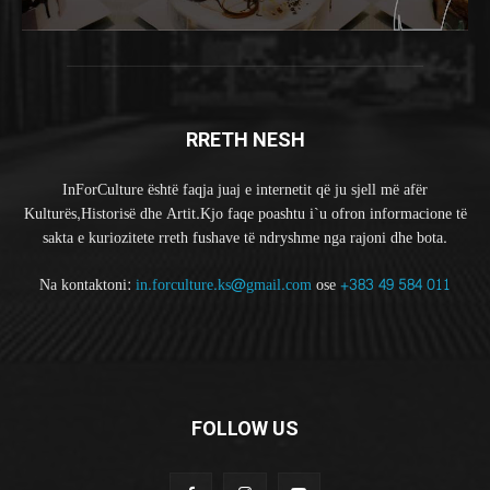
RRETH NESH
InForCulture është faqja juaj e internetit që ju sjell më afër
Kulturës,Historisë dhe Artit.Kjo faqe poashtu i`u ofron informacione të
sakta e kuriozitete rreth fushave të ndryshme nga rajoni dhe bota.
Na kontaktoni:
in.forculture.ks@gmail.com
ose
+383 49 584 011
FOLLOW US