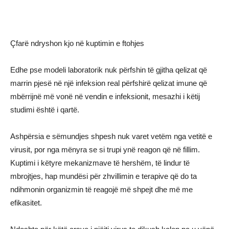
Çfarë ndryshon kjo në kuptimin e ftohjes
Edhe pse modeli laboratorik nuk përfshin të gjitha qelizat që
marrin pjesë në një infeksion real përfshirë qelizat imune që
mbërrijnë më vonë në vendin e infeksionit, mesazhi i këtij
studimi është i qartë.
Ashpërsia e sëmundjes shpesh nuk varet vetëm nga vetitë e
virusit, por nga mënyra se si trupi ynë reagon që në fillim.
Kuptimi i këtyre mekanizmave të hershëm, të lindur të
mbrojtjes, hap mundësi për zhvillimin e terapive që do ta
ndihmonin organizmin të reagojë më shpejt dhe më me
efikasitet.