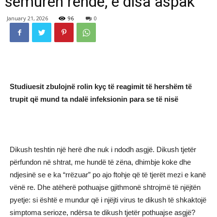
sëmuren rëndë, e disa aspak
January 21, 2026
96
0
Studiuesit zbulojnë rolin kyç të reagimit të hershëm të
trupit që mund ta ndalë infeksionin para se të nisë
Dikush teshtin një herë dhe nuk i ndodh asgjë. Dikush tjetër
përfundon në shtrat, me hundë të zëna, dhimbje koke dhe
ndjesinë se e ka “rrëzuar” po ajo ftohje që të tjerët mezi e kanë
vënë re. Dhe atëherë pothuajse gjithmonë shtrojmë të njëjtën
pyetje: si është e mundur që i njëjti virus te dikush të shkaktojë
simptoma serioze, ndërsa te dikush tjetër pothuajse asgjë?