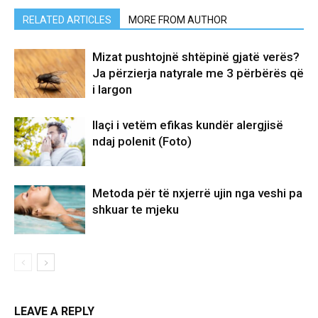
RELATED ARTICLES
MORE FROM AUTHOR
Mizat pushtojnë shtëpinë gjatë verës?
Ja përzierja natyrale me 3 përbërës që
i largon
Ilaçi i vetëm efikas kundër alergjisë
ndaj polenit (Foto)
Metoda për të nxjerrë ujin nga veshi pa
shkuar te mjeku
LEAVE A REPLY