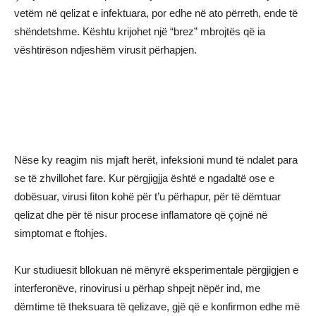
vetëm në qelizat e infektuara, por edhe në ato përreth, ende të
shëndetshme. Kështu krijohet një “brez” mbrojtës që ia
vështirëson ndjeshëm virusit përhapjen.
Nëse ky reagim nis mjaft herët, infeksioni mund të ndalet para
se të zhvillohet fare. Kur përgjigjja është e ngadaltë ose e
dobësuar, virusi fiton kohë për t’u përhapur, për të dëmtuar
qelizat dhe për të nisur procese inflamatore që çojnë në
simptomat e ftohjes.
Kur studiuesit bllokuan në mënyrë eksperimentale përgjigjen e
interferonëve, rinovirusi u përhap shpejt nëpër ind, me
dëmtime të theksuara të qelizave, gjë që e konfirmon edhe më