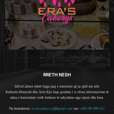
RRETH NESH
InForCulture është faqja juaj e internetit që ju sjell më afër
Kulturës,Historisë dhe Artit.Kjo faqe poashtu i`u ofron informacione të
sakta e kuriozitete rreth fushave të ndryshme nga rajoni dhe bota.
Na kontaktoni:
in.forculture.ks@gmail.com
ose
+383 49 584 011