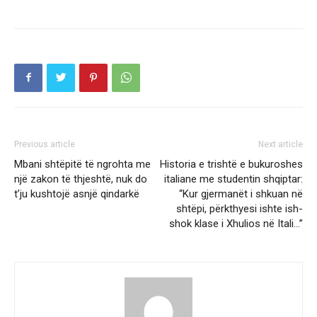
Previous article
Next article
Mbani shtëpitë të ngrohta me
Historia e trishtë e bukuroshes
një zakon të thjeshtë, nuk do
italiane me studentin shqiptar:
t’ju kushtojë asnjë qindarkë
“Kur gjermanët i shkuan në
shtëpi, përkthyesi ishte ish-
shok klase i Xhulios në Itali…”