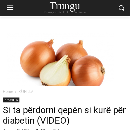
Trungu
Trungu & InforCulture
Home
KËSHILLA
KËSHILLA
Si ta përdorni qepën si kurë për
diabetin (VIDEO)