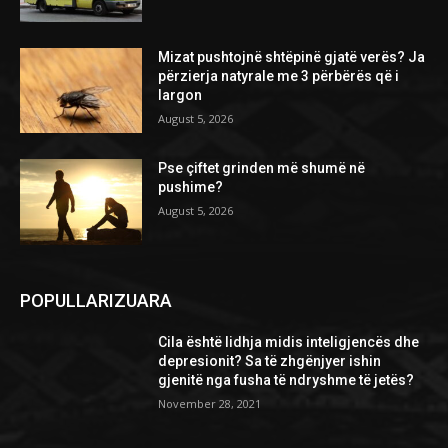
Mizat pushtojnë shtëpinë gjatë verës? Ja
përzierja natyrale me 3 përbërës që i
largon
August 5, 2026
Pse çiftet grinden më shumë në
pushime?
August 5, 2026
POPULLARIZUARA
Cila është lidhja midis inteligjencës dhe
depresionit? Sa të zhgënjyer ishin
gjenitë nga fusha të ndryshme të jetës?
November 28, 2021