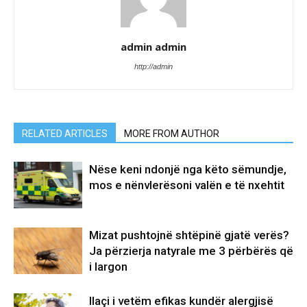
admin admin
http://admin
RELATED ARTICLES
MORE FROM AUTHOR
Nëse keni ndonjë nga këto sëmundje,
mos e nënvlerësoni valën e të nxehtit
Mizat pushtojnë shtëpinë gjatë verës?
Ja përzierja natyrale me 3 përbërës që
i largon
Ilaçi i vetëm efikas kundër alergjisë