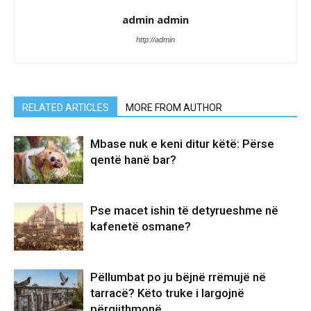
admin admin
http://admin
RELATED ARTICLES
MORE FROM AUTHOR
Mbase nuk e keni ditur këtë: Përse
qentë hanë bar?
Pse macet ishin të detyrueshme në
kafenetë osmane?
Pëllumbat po ju bëjnë rrëmujë në
tarracë? Këto truke i largojnë
përgjithmonë