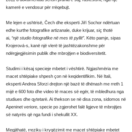
kamerë e vendosur për rrëqebujt.
Me lejen e ushtrisë, Čech dhe eksperti Jiří Sochor ndërtuan
edhe kurthe fotografike artizanale, duke krijuar, siç thotë
ai,
“një studio fotografike në mes të pyllit”
. Këto pamje, sipas
Krojerová-s, kanë një vlerë të jashtëzakonshme për
ndërgjegjësimin publik dhe mbrojtjen e biodiversitetit.
Studimi i kësaj specieje mbetet i vështirë. Ngjashmëria me
macet shtëpiake shpesh çon në keqidentifikim. Në Itali,
eksperti Andrea Sforzi drejton një bazë të dhënash me rreth 1
mijë e 600 foto dhe video të maces së egër, të mbledhura nga
studiues dhe qytetarë. Ai thekson se në disa zona, sidomos në
Apeninet veriore, specie po zgjerohet falë ligjeve të mbrojtjes
së natyrës që nga fundi i shekullit XX.
Megjithatë, rreziku i kryqëzimit me macet shtëpiake mbetet