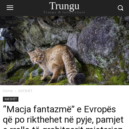
Trungu
Trungu & InforCulture
Home
KAFSHËT
KAFSHËT
“Macja fantazmë” e Evropës
që po rikthehet në pyje, pamjet