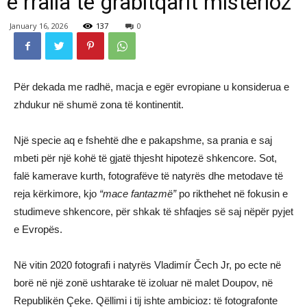
e rralla të grabitqarit misterioz
January 16, 2026
137
0
Për dekada me radhë, macja e egër evropiane u konsiderua e
zhdukur në shumë zona të kontinentit.
Një specie aq e fshehtë dhe e pakapshme, sa prania e saj
mbeti për një kohë të gjatë thjesht hipotezë shkencore. Sot,
falë kamerave kurth, fotografëve të natyrës dhe metodave të
reja kërkimore, kjo
“mace fantazmë”
po rikthehet në fokusin e
studimeve shkencore, për shkak të shfaqjes së saj nëpër pyjet
e Evropës.
Në vitin 2020 fotografi i natyrës Vladimír Čech Jr, po ecte në
borë në një zonë ushtarake të izoluar në malet Doupov, në
Republikën Çeke. Qëllimi i tij ishte ambicioz: të fotografonte