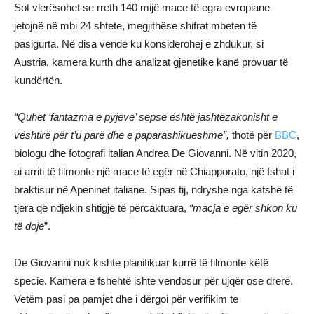
Sot vlerësohet se rreth 140 mijë mace të egra evropiane
jetojnë në mbi 24 shtete, megjithëse shifrat mbeten të
pasigurta. Në disa vende ku konsiderohej e zhdukur, si
Austria, kamera kurth dhe analizat gjenetike kanë provuar të
kundërtën.
“Quhet ‘fantazma e pyjeve’ sepse është jashtëzakonisht e
vështirë për t’u parë dhe e paparashikueshme”,
thotë për
BBC
,
biologu dhe fotografi italian Andrea De Giovanni. Në vitin 2020,
ai arriti të filmonte një mace të egër në Chiapporato, një fshat i
braktisur në Apeninet italiane. Sipas tij, ndryshe nga kafshë të
tjera që ndjekin shtigje të përcaktuara,
“macja e egër shkon ku
të dojë
”.
De Giovanni nuk kishte planifikuar kurrë të filmonte këtë
specie. Kamera e fshehtë ishte vendosur për ujqër ose drerë.
Vetëm pasi pa pamjet dhe i dërgoi për verifikim te