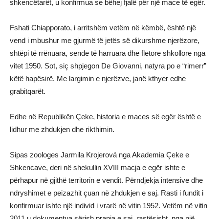
shkencëtarët, u konfirmua se bëhej fjalë për një mace të egër.
Fshati Chiapporato, i arritshëm vetëm në këmbë, është një
vend i mbushur me gjurmë të jetës së dikurshme njerëzore,
shtëpi të rrënuara, sende të harruara dhe fletore shkollore nga
vitet 1950. Sot, siç shpjegon De Giovanni, natyra po e “rimerr”
këtë hapësirë. Me largimin e njerëzve, janë kthyer edhe
grabitqarët.
Edhe në Republikën Çeke, historia e maces së egër është e
lidhur me zhdukjen dhe rikthimin.
Sipas zoologes Jarmila Krojerová nga Akademia Çeke e
Shkencave, deri në shekullin XVIII macja e egër ishte e
përhapur në gjithë territorin e vendit. Përndjekja intensive dhe
ndryshimet e peizazhit çuan në zhdukjen e saj. Rasti i fundit i
konfirmuar ishte një individ i vrarë në vitin 1952. Vetëm në vitin
2011 u dokumentua sërish prania e saj, rastësisht, nga një