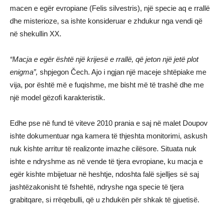
macen e egër evropiane (Felis silvestris), një specie aq e rrallë
dhe misterioze, sa ishte konsideruar e zhdukur nga vendi që
në shekullin XX.
“Macja e egër është një krijesë e rrallë, që jeton një jetë plot
enigma”,
shpjegon Čech. Ajo i ngjan një maceje shtëpiake me
vija, por është më e fuqishme, me bisht më të trashë dhe me
një model gëzofi karakteristik.
Edhe pse në fund të viteve 2010 prania e saj në malet Doupov
ishte dokumentuar nga kamera të thjeshta monitorimi, askush
nuk kishte arritur të realizonte imazhe cilësore. Situata nuk
ishte e ndryshme as në vende të tjera evropiane, ku macja e
egër kishte mbijetuar në heshtje, ndoshta falë sjelljes së saj
jashtëzakonisht të fshehtë, ndryshe nga specie të tjera
grabitqare, si rrëqebulli, që u zhdukën për shkak të gjuetisë.