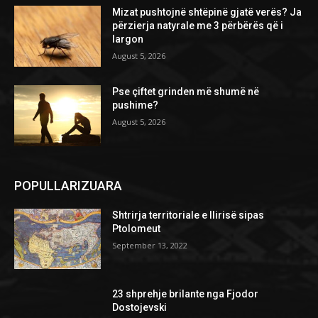
Mizat pushtojnë shtëpinë gjatë verës? Ja
përzierja natyrale me 3 përbërës që i
largon
August 5, 2026
Pse çiftet grinden më shumë në
pushime?
August 5, 2026
POPULLARIZUARA
Shtrirja territoriale e Ilirisë sipas
Ptolomeut
September 13, 2022
23 shprehje brilante nga Fjodor
Dostojevski