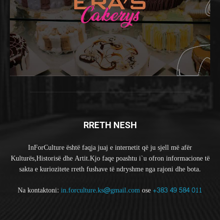
RRETH NESH
InForCulture është faqja juaj e internetit që ju sjell më afër
Kulturës,Historisë dhe Artit.Kjo faqe poashtu i`u ofron informacione të
sakta e kuriozitete rreth fushave të ndryshme nga rajoni dhe bota.
Na kontaktoni:
in.forculture.ks@gmail.com
ose
+383 49 584 011