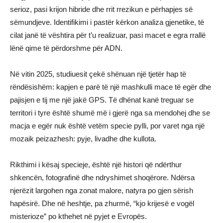
serioz, pasi krijon hibride dhe rrit rrezikun e përhapjes së
sëmundjeve. Identifikimi i pastër kërkon analiza gjenetike, të
cilat janë të vështira për t’u realizuar, pasi macet e egra rrallë
lënë qime të përdorshme për ADN.
Në vitin 2025, studiuesit çekë shënuan një tjetër hap të
rëndësishëm: kapjen e parë të një mashkulli mace të egër dhe
pajisjen e tij me një jakë GPS. Të dhënat kanë treguar se
territori i tyre është shumë më i gjerë nga sa mendohej dhe se
macja e egër nuk është vetëm specie pylli, por varet nga një
mozaik peizazhesh: pyje, livadhe dhe kullota.
Rikthimi i kësaj specieje, është një histori që ndërthur
shkencën, fotografinë dhe ndryshimet shoqërore. Ndërsa
njerëzit largohen nga zonat malore, natyra po gjen sërish
hapësirë. Dhe në heshtje, pa zhurmë, “kjo krijesë e vogël
misterioze” po kthehet në pyjet e Evropës.