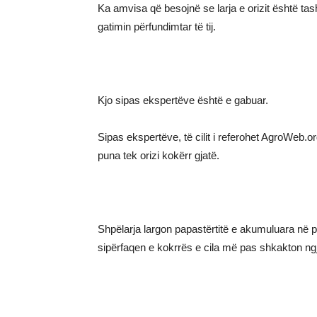
Ka amvisa që besojnë se larja e orizit është t
gatimin përfundimtar të tij.
Kjo sipas ekspertëve është e gabuar.
Sipas ekspertëve, të cilit i referohet AgroWeb.o
puna tek orizi kokërr gjatë.
Shpëlarja largon papastërtitë e akumuluara në p
sipërfaqen e kokrrës e cila më pas shkakton ngjit