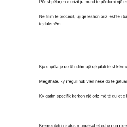
Për shpëlarjen e orizit ju mund të përdorni një e
Në fillim të procesit, uji që lëshon orizi është i t
tejdukshëm.
Kjo shpëlarje do të ndihmojë që pilafi të shkërmo
Megjithatë, ky rregull nuk vlen nëse do të gatu
Ky gatim specifik kërkon një oriz më të qullët e
Kremoziteti i rizotos mundësohet edhe nga nise