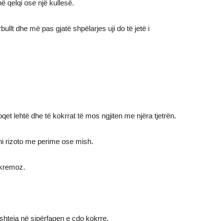
në qelqi ose një kullesë.
urbullt dhe më pas gjatë shpëlarjes uji do të jetë i
qet lehtë dhe të kokrrat të mos ngjiten me njëra tjetrën.
ani rizoto me perime ose mish.
 kremoz.
shteja në sipërfaqen e çdo kokrre.