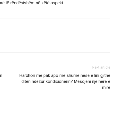
humë të rëndësishëm në këtë aspekt.
Next article
an
Harxhon me pak apo me shume nese e lini gjithe
diten ndezur kondicionerin? Mesojeni nje here e
mire