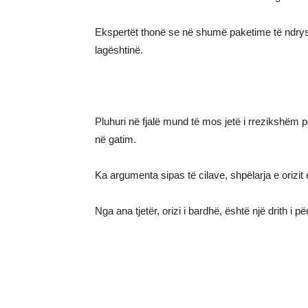
Ekspertët thonë se në shumë paketime të ndrys
lagështinë.
Pluhuri në fjalë mund të mos jetë i rrezikshëm p
në gatim.
Ka argumenta sipas të cilave, shpëlarja e orizit e
Nga ana tjetër, orizi i bardhë, është një drith i