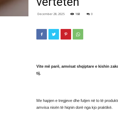
vërtetën
December 28, 2025
168
0
Vite më parë, amvisat shqiptare e kishin zako
tij.
Me hapjen e tregjeve dhe futjen në to të produ
amvisa nisën të hiqnin dorë nga kjo praktikë.