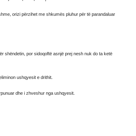
hme, orizi përzihet me shkumës pluhur për të parandaluar
ër shëndetin, por sidoqoftë asnjë prej nesh nuk do ta ketë
liminon ushqyesit e drithit.
 përpunuar dhe i zhveshur nga ushqyesit.