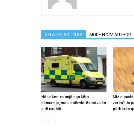
RELATED ARTICLES
MORE FROM AUTHOR
Nëse keni ndonjë nga këto
Mizat pusht
sëmundje, mos e nënvlerësoni valën
verës? Ja p
e të nxehtit
përbërës që