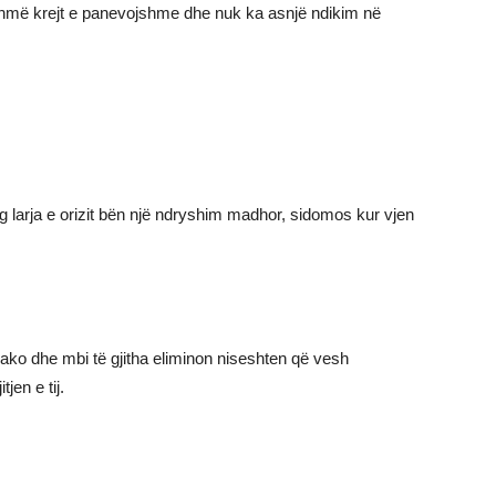
ashmë krejt e panevojshme dhe nuk ka asnjë ndikim në
rg larja e orizit bën një ndryshim madhor, sidomos kur vjen
ako dhe mbi të gjitha eliminon niseshten që vesh
jen e tij.