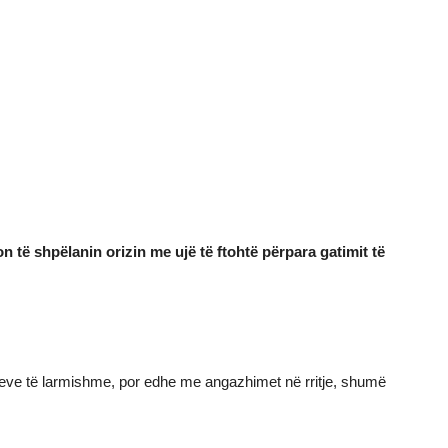
n të shpëlanin orizin me ujë të ftohtë përpara gatimit të
kteve të larmishme, por edhe me angazhimet në rritje, shumë