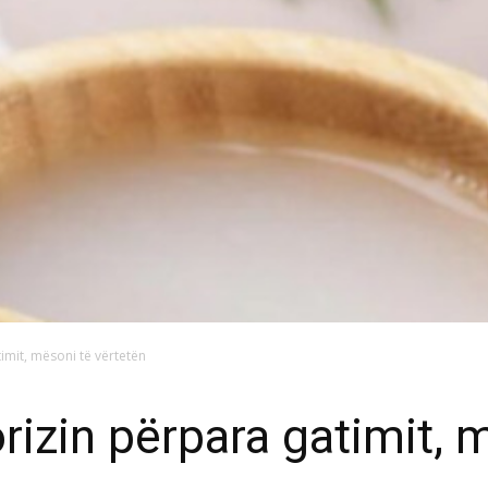
timit, mësoni të vërtetën
orizin përpara gatimit, 