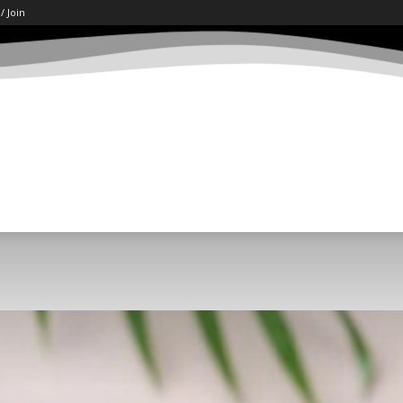
 / Join
ART
LETËRSI
KËSHILLA
SHKENCË/TECH
SOCI