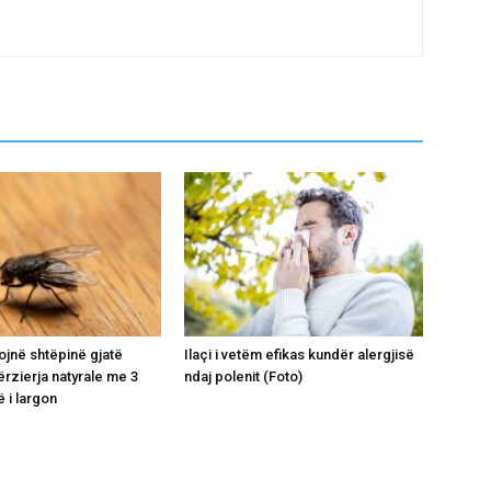
ojnë shtëpinë gjatë
Ilaçi i vetëm efikas kundër alergjisë
ërzierja natyrale me 3
ndaj polenit (Foto)
 i largon