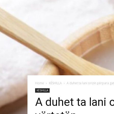
Home
KËSHILLA
A duhet ta lani orizin përpara ga
KËSHILLA
A duhet ta lani 