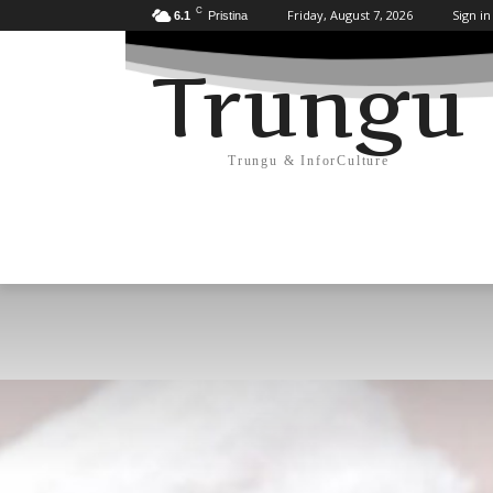
C
Friday, August 7, 2026
Sign in
6.1
Pristina
Trungu
Trungu & InforCulture
KULTURË
HISTORI/ARKEOLOGJI