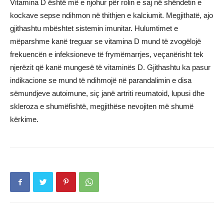
Vitamina D është më e njohur për rolin e saj në shëndetin e
kockave sepse ndihmon në thithjen e kalciumit. Megjithatë, ajo
gjithashtu mbështet sistemin imunitar. Hulumtimet e
mëparshme kanë treguar se vitamina D mund të zvogëlojë
frekuencën e infeksioneve të frymëmarrjes, veçanërisht tek
njerëzit që kanë mungesë të vitaminës D. Gjithashtu ka pasur
indikacione se mund të ndihmojë në parandalimin e disa
sëmundjeve autoimune, siç janë artriti reumatoid, lupusi dhe
skleroza e shumëfishtë, megjithëse nevojiten më shumë
kërkime.