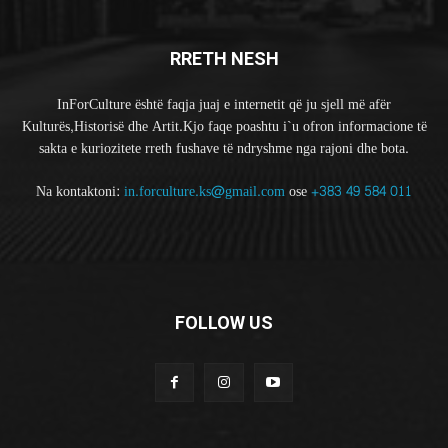
RRETH NESH
InForCulture është faqja juaj e internetit që ju sjell më afër
Kulturës,Historisë dhe Artit.Kjo faqe poashtu i`u ofron informacione të
sakta e kuriozitete rreth fushave të ndryshme nga rajoni dhe bota.
Na kontaktoni:
in.forculture.ks@gmail.com
ose
+383 49 584 011
FOLLOW US