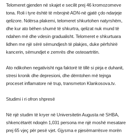
Telomeret gjenden në skajet e secilit prej 46 kromozomeve
tona. Roli i tyre është të mbrojnë ADN-në gjatë çdo ndarjeje
qelizore. Ndërsa plakemi, telomeret shkurtohen natyrshëm,
dhe kur ato bëhen shumë të shkurtra, qelizat nuk mund të
ndahen më dhe vdesin gradualisht. Telomeret e shkurtuara
lidhen me një sërë sëmundjesh të plakjes, duke përfshirë
kancerin, sëmundjet e zemrës dhe osteoartritin.
Ato ndikohen negativisht nga faktorë të tillë si pirja e duhanit,
stresi kronik dhe depresioni, dhe dëmtohen më tejnga
proceset inflamatore në trup, transmeton Klankosova.tv.
Studimi i ri ofron shpresë
Në një studim të kryer në Universitetin Augusta në SHBA,
shkencëtarët ndoqën 1,031 persona me një moshë mesatare
prej 65 vjeç për pesë vjet. Gjysma e pjesëmarrësve morën