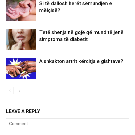
Si të dallosh herët sëmundjen e
mëlçisë?
Tetë shenja në gojë që mund të jenë
simptoma të diabetit
A shkakton artrit kërcitja e gishtave?
LEAVE A REPLY