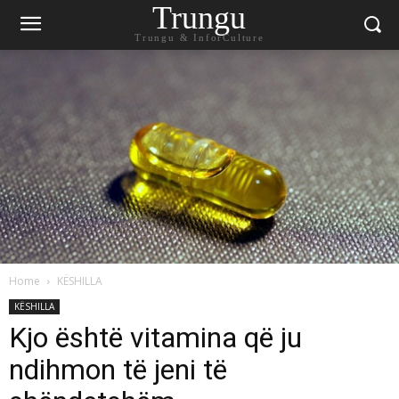
Trungu
Trungu & InforCulture
Home
KËSHILLA
KËSHILLA
Kjo është vitamina që ju
ndihmon të jeni të