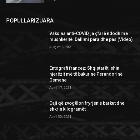
POPULLARIZUARA
Vaksina anti-COVID, ja çfarë ndodh me
mushkëritë. Dallimi para dhe pas (Video)
August 6, 2021
Entografi francez: Shqiptarët ishin
njerëzit më të bukur në Perandorinë
Osmane
April 17, 2021
Çaji që zvogëlon fryrjen e barkut dhe
shkrin kilogramët
April 30, 2021