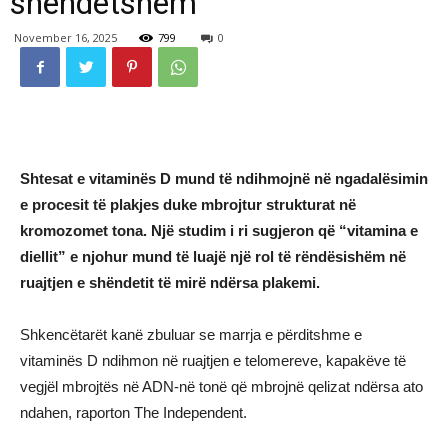
shëndetshëm
November 16, 2025
799
0
Shtesat e vitaminës D mund të ndihmojnë në ngadalësimin
e procesit të plakjes duke mbrojtur strukturat në
kromozomet tona. Një studim i ri sugjeron që “vitamina e
diellit” e njohur mund të luajë një rol të rëndësishëm në
ruajtjen e shëndetit të mirë ndërsa plakemi.
Shkencëtarët kanë zbuluar se marrja e përditshme e
vitaminës D ndihmon në ruajtjen e telomereve, kapakëve të
vegjël mbrojtës në ADN-në tonë që mbrojnë qelizat ndërsa ato
ndahen, raporton The Independent.