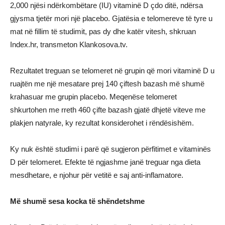
2,000 njësi ndërkombëtare (IU) vitaminë D çdo ditë, ndërsa
gjysma tjetër mori një placebo. Gjatësia e telomereve të tyre u
mat në fillim të studimit, pas dy dhe katër vitesh, shkruan
Index.hr, transmeton Klankosova.tv.
Rezultatet treguan se telomeret në grupin që mori vitaminë D u
ruajtën me një mesatare prej 140 çiftesh bazash më shumë
krahasuar me grupin placebo. Meqenëse telomeret
shkurtohen me rreth 460 çifte bazash gjatë dhjetë viteve me
plakjen natyrale, ky rezultat konsiderohet i rëndësishëm.
Ky nuk është studimi i parë që sugjeron përfitimet e vitaminës
D për telomeret. Efekte të ngjashme janë treguar nga dieta
mesdhetare, e njohur për vetitë e saj anti-inflamatore.
Më shumë sesa kocka të shëndetshme