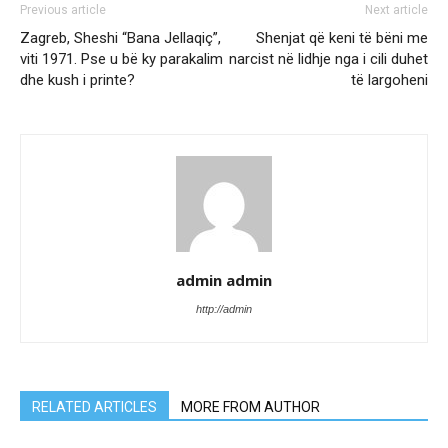
Previous article
Next article
Zagreb, Sheshi “Bana Jellaqiç”,
Shenjat që keni të bëni me
viti 1971. Pse u bë ky parakalim
narcist në lidhje nga i cili duhet
dhe kush i printe?
të largoheni
admin admin
http://admin
RELATED ARTICLES
MORE FROM AUTHOR