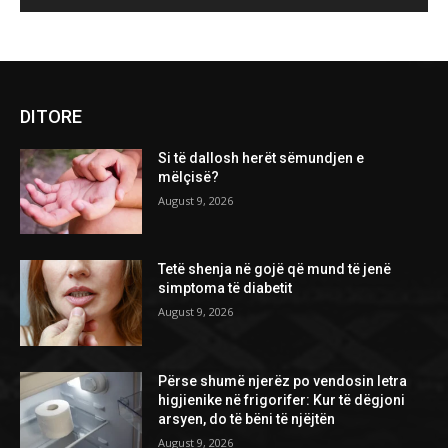
DITORE
Si të dallosh herët sëmundjen e
mëlçisë?
August 9, 2026
Tetë shenja në gojë që mund të jenë
simptoma të diabetit
August 9, 2026
Përse shumë njerëz po vendosin letra
higjienike në frigorifer: Kur të dëgjoni
arsyen, do të bëni të njëjtën
August 9, 2026