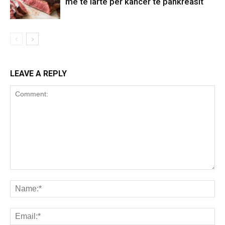
më të lartë për kancer të pankreasit
LEAVE A REPLY