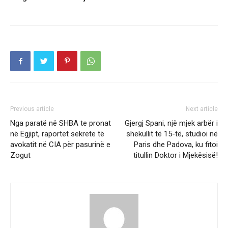
Previous article
Next article
Nga paratë në SHBA te pronat
Gjergj Spani, një mjek arbër i
në Egjipt, raportet sekrete të
shekullit të 15-të, studioi në
avokatit në CIA për pasurinë e
Paris dhe Padova, ku fitoi
Zogut
titullin Doktor i Mjekësisë!