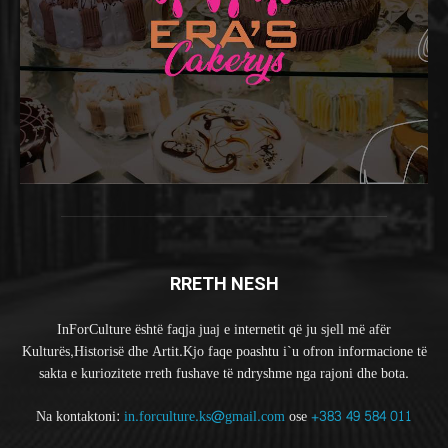
RRETH NESH
InForCulture është faqja juaj e internetit që ju sjell më afër
Kulturës,Historisë dhe Artit.Kjo faqe poashtu i`u ofron informacione të
sakta e kuriozitete rreth fushave të ndryshme nga rajoni dhe bota.
Na kontaktoni:
in.forculture.ks@gmail.com
ose
+383 49 584 011