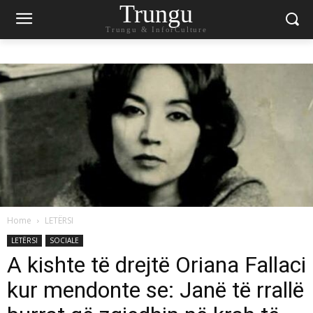
Trungu
Trungu & InforCulture
Home
LETËRSI
LETËRSI
SOCIALE
A kishte të drejtë Oriana Fallaci
kur mendonte se: Janë të rrallë