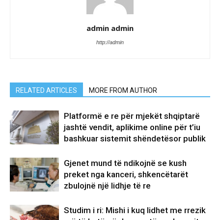
admin admin
http://admin
RELATED ARTICLES
MORE FROM AUTHOR
Platformë e re për mjekët shqiptarë
jashtë vendit, aplikime online për t’iu
bashkuar sistemit shëndetësor publik
Gjenet mund të ndikojnë se kush
preket nga kanceri, shkencëtarët
zbulojnë një lidhje të re
Studim i ri: Mishi i kuq lidhet me rrezik