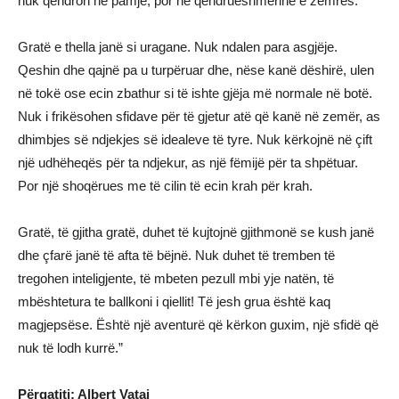
nuk qëndron në pamje, por në qëndrueshmërinë e zemrës.
Gratë e thella janë si uragane. Nuk ndalen para asgjëje.
Qeshin dhe qajnë pa u turpëruar dhe, nëse kanë dëshirë, ulen
në tokë ose ecin zbathur si të ishte gjëja më normale në botë.
Nuk i frikësohen sfidave për të gjetur atë që kanë në zemër, as
dhimbjes së ndjekjes së idealeve të tyre. Nuk kërkojnë në çift
një udhëheqës për ta ndjekur, as një fëmijë për ta shpëtuar.
Por një shoqërues me të cilin të ecin krah për krah.
Gratë, të gjitha gratë, duhet të kujtojnë gjithmonë se kush janë
dhe çfarë janë të afta të bëjnë. Nuk duhet të tremben të
tregohen inteligjente, të mbeten pezull mbi yje natën, të
mbështetura te ballkoni i qiellit! Të jesh grua është kaq
magjepsëse. Është një aventurë që kërkon guxim, një sfidë që
nuk të lodh kurrë.”
Përgatiti: Albert Vataj