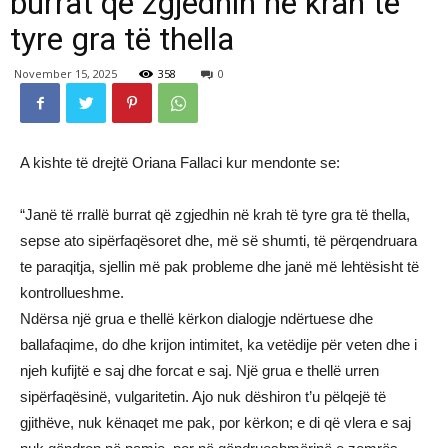
burrat që zgjedhin në krah të
tyre gra të thella
November 15, 2025
358
0
A kishte të drejtë Oriana Fallaci kur mendonte se:
“Janë të rrallë burrat që zgjedhin në krah të tyre gra të thella,
sepse ato sipërfaqësoret dhe, më së shumti, të përqendruara
te paraqitja, sjellin më pak probleme dhe janë më lehtësisht të
kontrollueshme.
Ndërsa një grua e thellë kërkon dialogje ndërtuese dhe
ballafaqime, do dhe krijon intimitet, ka vetëdije për veten dhe i
njeh kufijtë e saj dhe forcat e saj. Një grua e thellë urren
sipërfaqësinë, vulgaritetin. Ajo nuk dëshiron t’u pëlqejë të
gjithëve, nuk kënaqet me pak, por kërkon; e di që vlera e saj