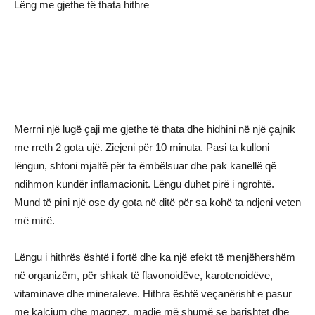
Lëng me gjethe të thata hithre
Merrni një lugë çaji me gjethe të thata dhe hidhini në një çajnik
me rreth 2 gota ujë. Ziejeni për 10 minuta. Pasi ta kulloni
lëngun, shtoni mjaltë për ta ëmbëlsuar dhe pak kanellë që
ndihmon kundër inflamacionit. Lëngu duhet pirë i ngrohtë.
Mund të pini një ose dy gota në ditë për sa kohë ta ndjeni veten
më mirë.
Lëngu i hithrës është i fortë dhe ka një efekt të menjëhershëm
në organizëm, për shkak të flavonoidëve, karotenoidëve,
vitaminave dhe mineraleve. Hithra është veçanërisht e pasur
me kalcium dhe magnez, madje më shumë se barishtet dhe