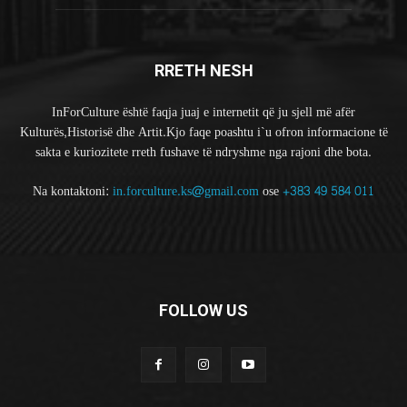
RRETH NESH
InForCulture është faqja juaj e internetit që ju sjell më afër
Kulturës,Historisë dhe Artit.Kjo faqe poashtu i`u ofron informacione të
sakta e kuriozitete rreth fushave të ndryshme nga rajoni dhe bota.
Na kontaktoni:
in.forculture.ks@gmail.com
ose
+383 49 584 011
FOLLOW US