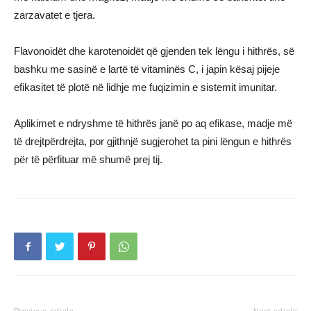
zarzavatet e tjera.
Flavonoidët dhe karotenoidët që gjenden tek lëngu i hithrës, së
bashku me sasinë e lartë të vitaminës C, i japin kësaj pijeje
efikasitet të plotë në lidhje me fuqizimin e sistemit imunitar.
Aplikimet e ndryshme të hithrës janë po aq efikase, madje më
të drejtpërdrejta, por gjithnjë sugjerohet ta pini lëngun e hithrës
për të përfituar më shumë prej tij.