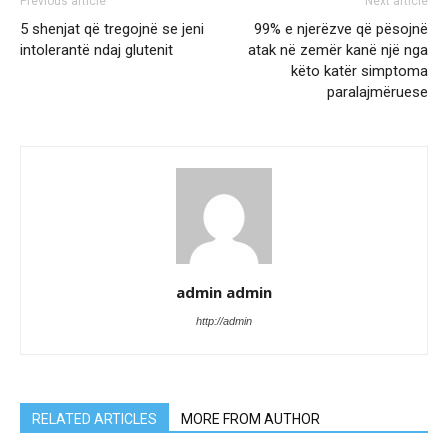
Previous article
Next article
5 shenjat që tregojnë se jeni
99% e njerëzve që pësojnë
intolerantë ndaj glutenit
atak në zemër kanë një nga
këto katër simptoma
paralajmëruese
admin admin
http://admin
RELATED ARTICLES
MORE FROM AUTHOR