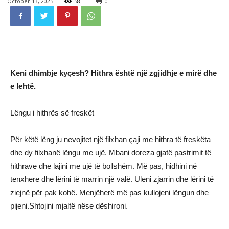
October 13, 2025
581
0
Keni dhimbje kyçesh? Hithra është një zgjidhje e mirë dhe
e lehtë.
Lëngu i hithrës së freskët
Për këtë lëng ju nevojitet një filxhan çaji me hithra të freskëta
dhe dy filxhanë lëngu me ujë. Mbani doreza gjatë pastrimit të
hithrave dhe lajini me ujë të bollshëm. Më pas, hidhini në
tenxhere dhe lërini të marrin një valë. Uleni zjarrin dhe lërini të
ziejnë për pak kohë. Menjëherë më pas kullojeni lëngun dhe
pijeni.Shtojini mjaltë nëse dëshironi.