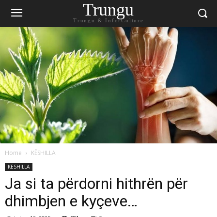
Trungu
Trungu & InforCulture
Home
KËSHILLA
KËSHILLA
Ja si ta përdorni hithrën për
dhimbjen e kyçeve…