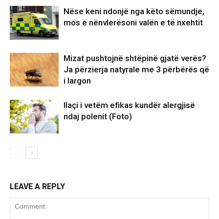
Nëse keni ndonjë nga këto sëmundje,
mos e nënvlerësoni valën e të nxehtit
Mizat pushtojnë shtëpinë gjatë verës?
Ja përzierja natyrale me 3 përbërës që
i largon
Ilaçi i vetëm efikas kundër alergjisë
ndaj polenit (Foto)
LEAVE A REPLY