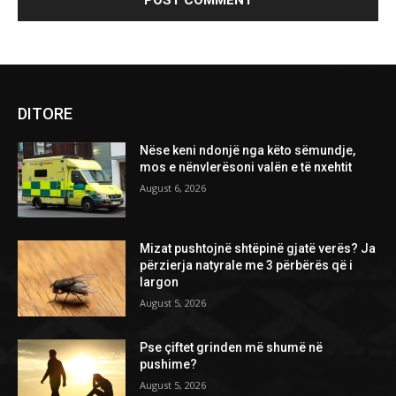
DITORE
Nëse keni ndonjë nga këto sëmundje,
mos e nënvlerësoni valën e të nxehtit
August 6, 2026
Mizat pushtojnë shtëpinë gjatë verës? Ja
përzierja natyrale me 3 përbërës që i
largon
August 5, 2026
Pse çiftet grinden më shumë në
pushime?
August 5, 2026