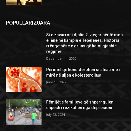
POPULLARIZUARA
Si e zhvarrosi djalin 2-vjeçar për të mos
e lënë në kampin e Tepelenës. Historia
rrënqethëse e gruas që kaloi gjashtë
regjime
December 14, 2020
Perimet që konsiderohen si aleati më i
mirë në uljen e kolesterolit￼
June 10, 2022
Fëmijët e familjeve që shpërngulen
shpesh rrezikohen nga depresioni
July 23, 2024