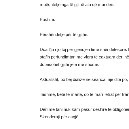
mbështetje nga të gjithë ata që munden.
Postimi:
Përshëndetje për të gjithe.
Dua t’ju njoftoj për gjendjen time shëndetësor
stafin përfundimtar, me vlera të caktuara deri n
dobësohet gjithnjë e më shumë.
Aktualisht, po bëj dializë në seanca, një ditë po, n
Tashmë, këtë të martë, do të marr letrat për tran
Deri më tani nuk kam pasur dëshirë të obligohe
Skenderajt për asgjë.