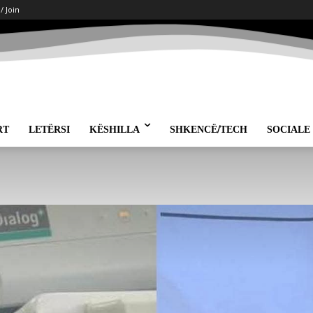
 / Join
RT
LETËRSI
KËSHILLA
SHKENCË/TECH
SOCIALE