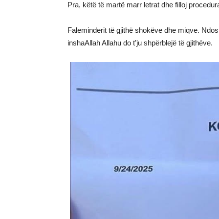
Pra, këtë të martë marr letrat dhe filloj procedur
Faleminderit të gjithë shokëve dhe miqve. Ndos
inshaAllah Allahu do t’ju shpërblejë të gjithëve.