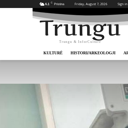
C
Friday, August 7, 2026
Sign in
6.1
Pristina
Trungu
Trungu & InforCulture
KULTURË
HISTORI/ARKEOLOGJI
A