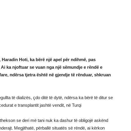
, Haradin Hoti, ka bërë një apel për ndihmë, pas
. Ai ka njoftuar se vuan nga një sëmundje e rëndë e
fare, ndërsa tjetra është në gjendje të rënduar, shkruan
ullta të dializës, çdo ditë të dytë, ndërsa ka bërë të ditur se
durat e transplantit jashtë vendit, në Turqi
 thekson se deri më tani nuk ka dashur të obligojë askënd
derajt. Megjithatë, përballë situatës së rëndë, ai kërkon