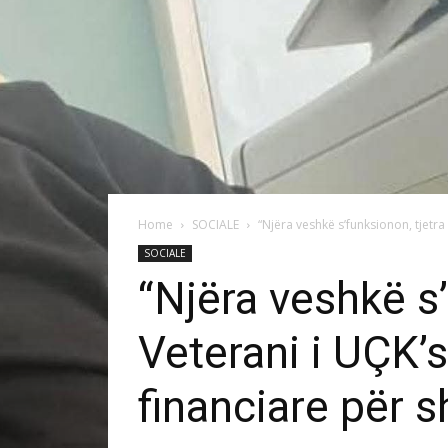
Home
SOCIALE
“Njëra veshkë s’funksionon, tjetr
SOCIALE
“Njëra veshkë s
Veterani i UÇK’
financiare për 