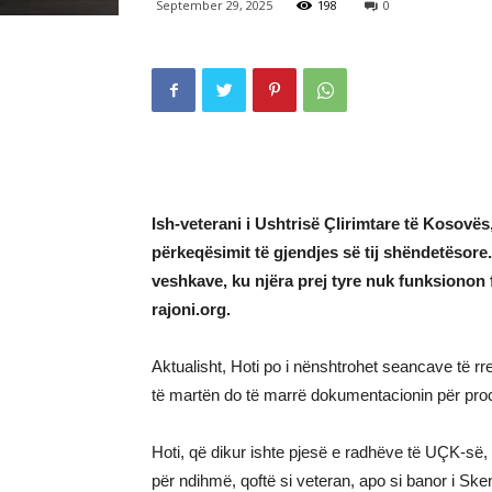
September 29, 2025
198
0
Ish-veterani i Ushtrisë Çlirimtare të Kosovës
përkeqësimit të gjendjes së tij shëndetësore
veshkave, ku njëra prej tyre nuk funksionon 
rajoni.org.
Aktualisht, Hoti po i nënshtrohet seancave të rreg
të martën do të marrë dokumentacionin për proce
Hoti, që dikur ishte pjesë e radhëve të UÇK-së,
për ndihmë, qoftë si veteran, apo si banor i Sken