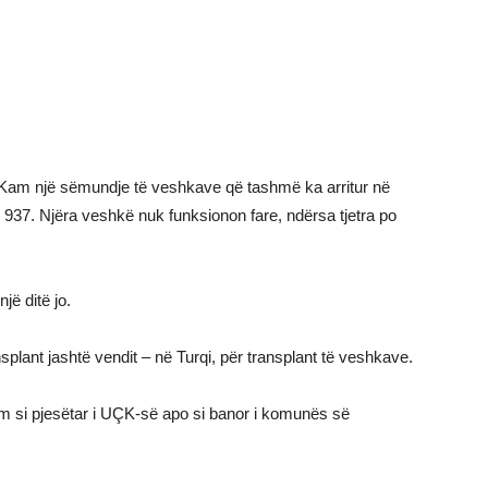
e. Kam një sëmundje të veshkave që tashmë ka arritur në
ë 937. Njëra veshkë nuk funksionon fare, ndërsa tjetra po
jë ditë jo.
splant jashtë vendit – në Turqi, për transplant të veshkave.
m si pjesëtar i UÇK-së apo si banor i komunës së