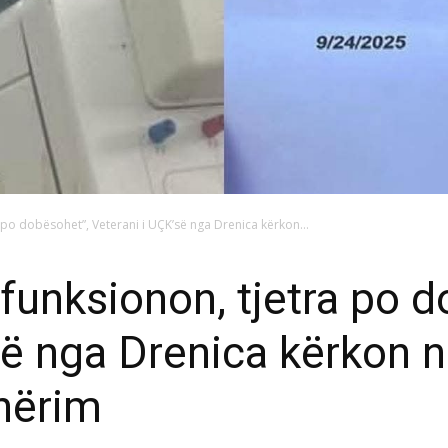
a po dobësohet”, Veterani i UÇK’së nga Drenica kërkon...
’funksionon, tjetra po 
së nga Drenica kërkon 
shërim