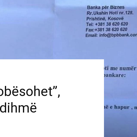
dobësohet”,
ndihmë