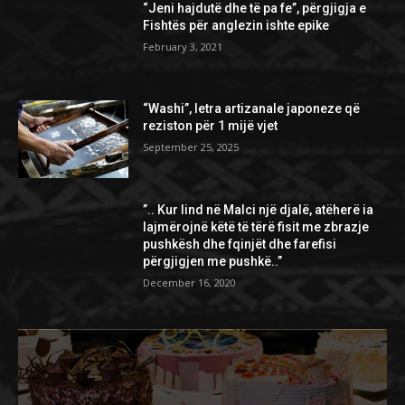
“Jeni hajdutë dhe të pa fe”, përgjigja e
Fishtës për anglezin ishte epike
February 3, 2021
“Washi”, letra artizanale japoneze që
reziston për 1 mijë vjet
September 25, 2025
”.. Kur lind në Malci një djalë, atëherë ia
lajmërojnë këtë të tërë fisit me zbrazje
pushkësh dhe fqinjët dhe farefisi
përgjigjen me pushkë..”
December 16, 2020