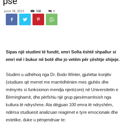
pse
June 18, 2025
568
0
Sipas një studimi të fundit, emri Sofia është shpallur si
emri më i bukur në botë dhe jo vetëm për çështje shijeje.
Studimi u udhëhoq nga Dr. Bodo Winter, gjuhëtar konjitiv
(studiues që merret me marrëdhënien mes gjuhës dhe
mënyrës si funksionon mendja njerëzore) në Universitetin e
Birminghamit, dhe përfshiu një grup pjesëmarrësish nga
kultura të ndryshme. Ata dëgjuan 100 emra të ndryshëm,
ndërsa studiuesit analizuan reagimet e tyre emocionale dhe
estetike, duke u përqendruar te: