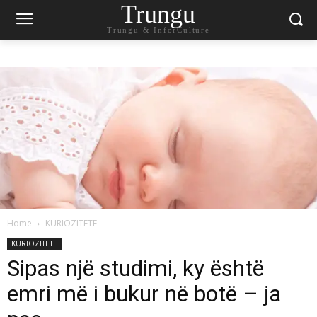
Trungu
Trungu & InforCulture
Home
KURIOZITETE
KURIOZITETE
Sipas një studimi, ky është
emri më i bukur në botë – ja