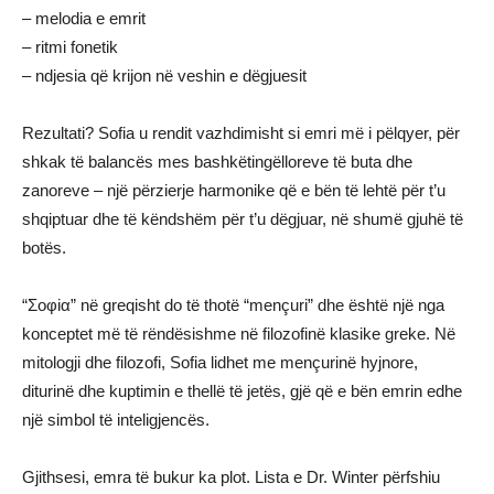
– melodia e emrit
– ritmi fonetik
– ndjesia që krijon në veshin e dëgjuesit
Rezultati? Sofia u rendit vazhdimisht si emri më i pëlqyer, për
shkak të balancës mes bashkëtingëlloreve të buta dhe
zanoreve – një përzierje harmonike që e bën të lehtë për t’u
shqiptuar dhe të këndshëm për t’u dëgjuar, në shumë gjuhë të
botës.
“Σοφiα” në greqisht do të thotë “mençuri” dhe është një nga
konceptet më të rëndësishme në filozofinë klasike greke. Në
mitologji dhe filozofi, Sofia lidhet me mençurinë hyjnore,
diturinë dhe kuptimin e thellë të jetës, gjë që e bën emrin edhe
një simbol të inteligjencës.
Gjithsesi, emra të bukur ka plot. Lista e Dr. Winter përfshiu