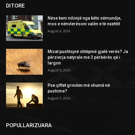
DITORE
Nëse keni ndonjë nga këto sëmundje,
mos e nënvlerësoni valën e të nxehtit
August 6, 2026
Mizat pushtojnë shtëpinë gjatë verës? Ja
përzierja natyrale me 3 përbërës që i
largon
August 5, 2026
Pse çiftet grinden më shumë në
pushime?
August 5, 2026
POPULLARIZUARA