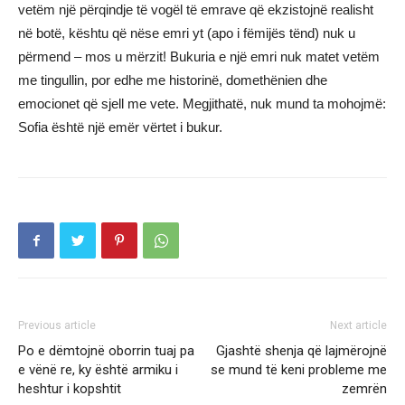
vetëm një përqindje të vogël të emrave që ekzistojnë realisht
në botë, kështu që nëse emri yt (apo i fëmijës tënd) nuk u
përmend – mos u mërzit! Bukuria e një emri nuk matet vetëm
me tingullin, por edhe me historinë, domethënien dhe
emocionet që sjell me vete. Megjithatë, nuk mund ta mohojmë:
Sofia është një emër vërtet i bukur.
Previous article
Next article
Po e dëmtojnë oborrin tuaj pa
Gjashtë shenja që lajmërojnë
e vënë re, ky është armiku i
se mund të keni probleme me
heshtur i kopshtit
zemrën