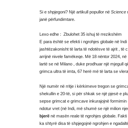
Si e shpjegoni? Një artikull popullor në
Science
n
janë përfundimtare.
Lexo edhe :
Zbulohet 35 ishuj të rrezikshëm
E para është se efekti i ngrohjes globale në In
jashtëzakonisht të larta të ndotësve të ajrit , t
arrijnë nivele famëkeqe. Më 18 nëntor 2024, në N
lartë se në Milano , duke prodhuar një mjegull q
grimca ultra të imta, 67 herë më të larta se vle
Një numër në rritje i kërkimeve tregon se grim
shekullin e 20-të, si për shkak se një pjesë e pl
sepse grimcat e grimcave inkurajojnë formimin e 
ndotur vret (në Indi, më shumë se një milion nje
bjerë
në masën reale të ngrohjes globale. Fakti
ka shtyrë disa të shpjegojnë ngrohjen e ngadaltë