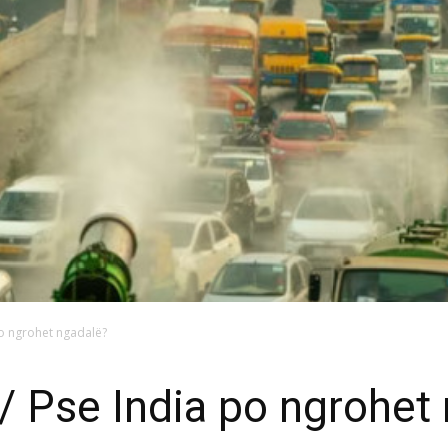
po ngrohet ngadalë?
/ Pse India po ngrohet