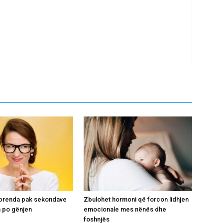
i brenda pak sekondave
Zbulohet hormoni që forcon lidhjen
 po gënjen
emocionale mes nënës dhe
foshnjës