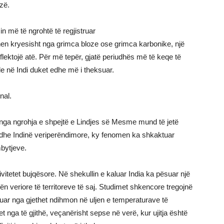
zë.
in më të ngrohtë të regjistruar
ëhen kryesisht nga grimca bloze ose grimca karbonike, një
reflektojë atë. Për më tepër, gjatë periudhës më të keqe të
ale në Indi duket edhe më i theksuar.
nal.
nga ngrohja e shpejtë e Lindjes së Mesme mund të jetë
 dhe Indinë veriperëndimore, ky fenomen ka shkaktuar
mbytjeve.
itetet bujqësore. Në shekullin e kaluar India ka pësuar një
ën veriore të territoreve të saj. Studimet shkencore tregojnë
piruar nga gjethet ndihmon në uljen e temperaturave të
et nga të gjithë, veçanërisht sepse në verë, kur ujitja është