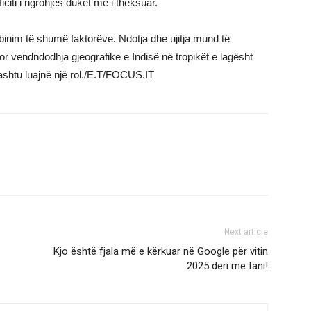
citi i ngrohjes duket më i theksuar.
inim të shumë faktorëve. Ndotja dhe ujitja mund të
or vendndodhja gjeografike e Indisë në tropikët e lagësht
ashtu luajnë një rol./E.T/FOCUS.IT
Next article
Kjo është fjala më e kërkuar në Google për vitin
2025 deri më tani!