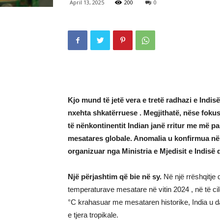
April 13, 2025
200
0
Kjo mund të jetë vera e tretë radhazi e Indi
nxehta shkatërruese . Megjithatë, nëse foku
të nënkontinentit Indian janë rritur me më pa
mesatares globale. Anomalia u konfirmua në 
organizuar nga Ministria e Mjedisit e Indisë d
Një përjashtim që bie në sy.
Në një rrëshqitje 
temperaturave mesatare në vitin 2024 , në të c
°C krahasuar me mesataren historike, India u 
e tjera tropikale.