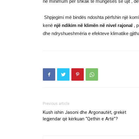
në minimum për shkak të mungesës së ujit , defi
Shpjegimi më bindës ndoshta përfshin një komb
kenë
një ndikim në klimën në nivel rajonal
, p
dhe ndryshueshmëria e efekteve klimatike gjith
Previous article
Kush ishin Jasoni dhe Argonautët, grekët
legjendar që kërkuan “Qethin e Artë”?