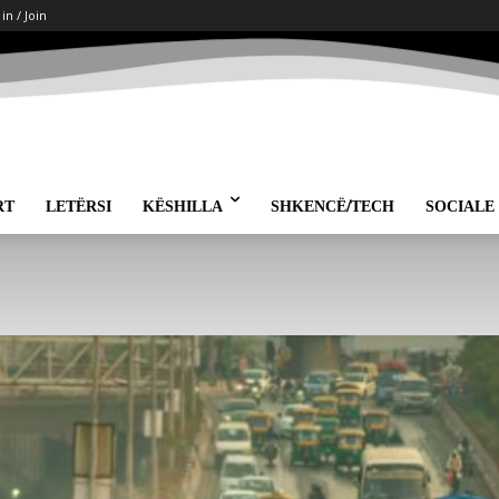
 in / Join
RT
LETËRSI
KËSHILLA
SHKENCË/TECH
SOCIALE