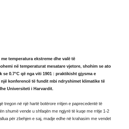
së me temperatura ekstreme dhe valë të
sohemi në temperaturat mesatare vjetore, shohim se ato
k se 0.7°C që nga viti 1901 : praktikisht gjysma e
një konferencë të fundit mbi ndryshimet klimatike të
he Universiteti i Harvardit.
që tregon në një hartë botërore rritjen e paprecedentë të
ilën shumë vende u shfaqën me ngjyrë të kuqe me rritje 1-2
dallua për zbehjen e saj, madje edhe në krahasim me vendet