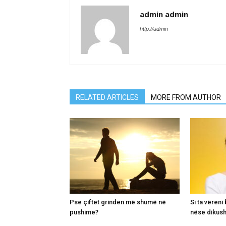
admin admin
http://admin
RELATED ARTICLES
MORE FROM AUTHOR
Pse çiftet grinden më shumë në
Si ta vëren
pushime?
nëse dikush