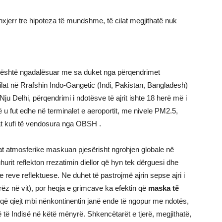
xjerr tre hipoteza të mundshme, të cilat megjithatë nuk
di është ngadalësuar me sa duket nga përqendrimet
ë cilat në Rrafshin Indo-Gangetic (Indi, Pakistan, Bangladesh)
ju Delhi, përqendrimi i ndotësve të ajrit ishte 18 herë më i
ë u fut edhe në terminalet e aeroportit, me nivele PM2.5,
rat kufi të vendosura nga OBSH .
cat atmosferike maskuan pjesërisht ngrohjen globale në
uhurit reflekton rrezatimin diellor që hyn tek dërguesi dhe
reve reflektuese. Ne duhet të pastrojmë ajrin sepse ajri i
rëz në vit), por heqja e grimcave ka efektin që
maska ​​të
 që qiejt mbi nënkontinentin janë ende të ngopur me ndotës,
 të Indisë në këtë mënyrë. Shkencëtarët e tjerë, megjithatë,