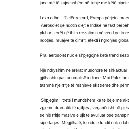
janë më të kujdesshëm në lidhje me këtë hipote
Lexo edhe :
Tjetër rekord, Evropa përjetoi mars
Aerosolet që ndotin qiejt e Indisë në fakt përb
pluhur i errët që thith rrezatimin në vend që ta 
ndotjes, muajve të dimrit, efekti i ngrohjes glob
Pra, aerosolët nuk e shpjegojnë këtë trend sezo
Një ndryshim në erërat musonore të shkaktuar 
gjithashtu pas anomalisë indiane. Mbi Pakistan
tashmë një rritje të reshjeve ekstreme dhe për
Shpjegimi i tretë i mundshëm ka të bëjë me aktiv
zgjerim dramatik të
ujitjes
, veçanërisht në pjes
se një rritje masive e ujit të avulluar ose trans
sipërfaqes. Megjithatë, kjo ide e fundit nuk ndah