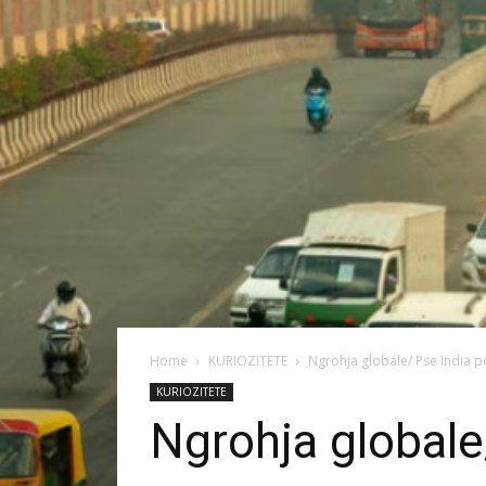
Home
KURIOZITETE
Ngrohja globale/ Pse India 
KURIOZITETE
Ngrohja globale