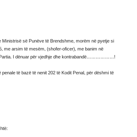
e Ministrisë së Punëve të Brendshme, morëm në pyetje si
935, me arsim të mesëm, (shofer-oficer), me banim në
nga Partia. I dënuar për vjedhje dhe kontrabandë………………!
 penale të bazë të nenit 202 të Kodit Penal, për dëshmi të
htë: