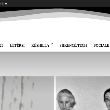
 / Join
RT
LETËRSI
KËSHILLA
SHKENCË/TECH
SOCIALE