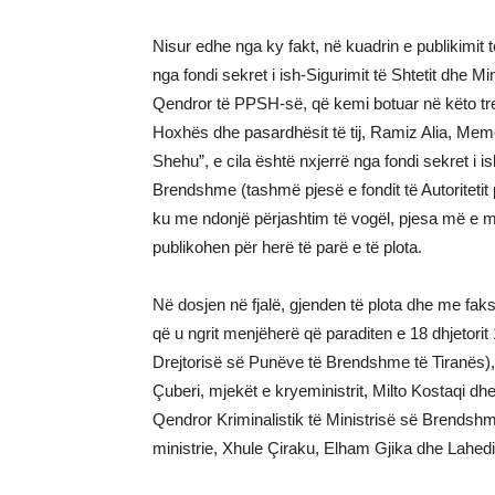
Nisur edhe nga ky fakt, në kuadrin e publikimi
nga fondi sekret i ish-Sigurimit të Shtetit dhe 
Qendror të PPSH-së, që kemi botuar në këto tr
Hoxhës dhe pasardhësit të tij, Ramiz Alia, Mem
Shehu”, e cila është nxjerrë nga fondi sekret i i
Brendshme (tashmë pjesë e fondit të Autoritetit 
ku me ndonjë përjashtim të vogël, pjesa më e ma
publikohen për herë të parë e të plota.
Në dosjen në fjalë, gjenden të plota dhe me faks
që u ngrit menjëherë që paraditen e 18 dhjetorit
Drejtorisë së Punëve të Brendshme të Tiranës),
Çuberi, mjekët e kryeministrit, Milto Kostaqi dhe
Qendror Kriminalistik të Ministrisë së Brendshme,
ministrie, Xhule Çiraku, Elham Gjika dhe Lahedi