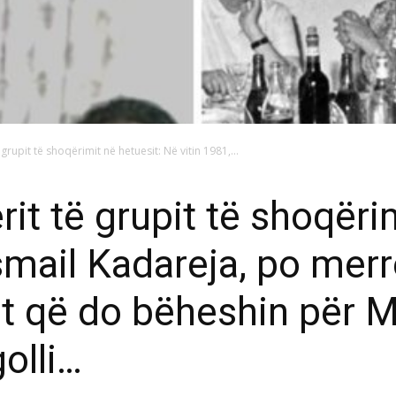
grupit të shoqërimit në hetuesit: Në vitin 1981,...
it të grupit të shoqëri
Ismail Kadareja, po mer
mat që do bëheshin për
olli…