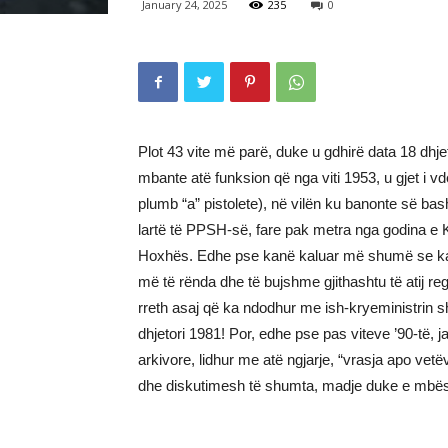
January 24, 2025
235
0
Plot 43 vite më parë, duke u gdhirë data 18 dhjet
mbante atë funksion që nga viti 1953, u gjet i vd
plumb “a” pistolete), në vilën ku banonte së bash
lartë të PPSH-së, fare pak metra nga godina e 
Hoxhës. Edhe pse kanë kaluar më shumë se katër
më të rënda dhe të bujshme gjithashtu të atij reg
rreth asaj që ka ndodhur me ish-kryeministrin
dhjetori 1981! Por, edhe pse pas viteve ’90-të
arkivore, lidhur me atë ngjarje, “vrasja apo ve
dhe diskutimesh të shumta, madje duke e mbësht