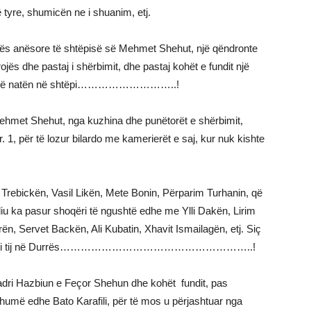
ë tyre, shumicën ne i shuanim, etj.
derës anësore të shtëpisë së Mehmet Shehut, një qëndronte
rojës dhe pastaj i shërbimit, dhe pastaj kohët e fundit një
nte vonë natën në shtëpi………………………..!
hmet Shehut, nga kuzhina dhe punëtorët e shërbimit,
 1, për të lozur bilardo me kamerierët e saj, kur nuk kishte
 Trebickën, Vasil Likën, Mete Bonin, Përparim Turhanin, që
 Aliu ka pasur shoqëri të ngushtë edhe me Ylli Dakën, Lirim
n, Servet Backën, Ali Kubatin, Xhavit Ismailagën, etj. Siç
ek vjehrri i tij në Durrës………………………………………………..!
adri Hazbiun e Feçor Shehun dhe kohët fundit, pas
umë edhe Bato Karafili, për të mos u përjashtuar nga