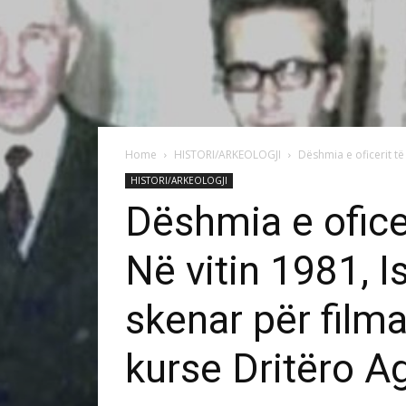
Home
HISTORI/ARKEOLOGJI
Dëshmia e oficerit të 
HISTORI/ARKEOLOGJI
Dëshmia e oficer
Në vitin 1981, 
skenar për fil
kurse Dritëro Ag