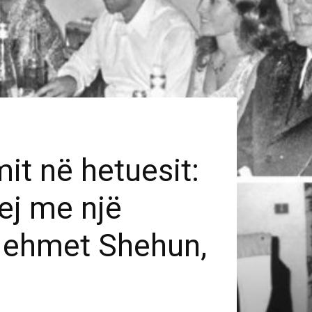
mit në hetuesit:
rej me një
 Mehmet Shehun,