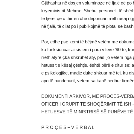
Gjithashtu në dosjen voluminoze në fjalë që po 
kryeministrit Mehmet Shehu, personelit të shërbim
të tjerë, që u thirrën dhe deponuan rreth asaj n
në fjalë, të cilat po i publikojmë të plota, së ba
Por, edhe pse kemi të bëjmë vetëm me dokument
ka funksionuar ai sistem i para viteve ’90-të, 
rreth atyre çka shkruhet aty, pasi jo vetëm ng
hetuesit e kësaj çështje, është bërë e ditur se; 
e psikologjike, madje duke shkuar më tej, ku di
apo të pandehurit, vetëm sa kanë hedhur firmën
DOKUMENTI ARKIVOR, ME PROCES-VERBA
OFICER I GRUPIT TË SHOQËRIMIT TË ISH
HETUESVE TË MINISTRISË SË PUNËVE T
P R O Ç E S – V E R B A L