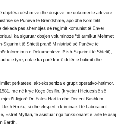
t të dhjetëra dëshmive dhe dosjeve me dokumente arkivore
Ministrisë së Punëve të Brendshme, apo dhe Komitetit
e dekada pas shembjes së regjimit komunist të Enver
orie.al, ka siguruar dosjen voluminoze “të armikut Mehmet
sh-Sigurimit të Shtetit pranë Ministrisë së Punëve të
për Informimin e Dokumenteve të ish-Sigurimit të Shtetit),
dhe e tyre, nuk e ka parë kurrë dritën e botimit dhe
imilet përkatëse, akt-ekspertiza e grupit operativo-hetimor,
 1981, me në krye Koço Josifin, (kryetar i Hetuesisë së
 mjekët-ligjorë Dr. Fatos Hartito dhe Docent Bashkim
 Llesh Rroku, si dhe ekspertin kriminalist të Laboratorit
 Estref Myftari, të asistuar nga funksionarët e lartë të asaj
n Bardhi.