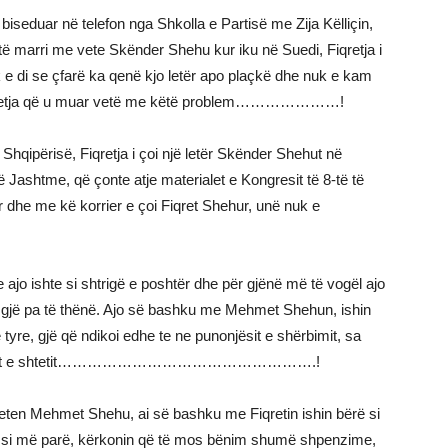
biseduar në telefon nga Shkolla e Partisë me Zija Këlliçin,
r të marri me vete Skënder Shehu kur iku në Suedi, Fiqretja i
k e di se çfarë ka qenë kjo letër apo plaçkë dhe nuk e kam
 Fiqretja që u muar vetë me këtë problem…………………!
Shqipërisë, Fiqretja i çoi një letër Skënder Shehut në
ë Jashtme, që çonte atje materialet e Kongresit të 8-të të
r dhe me kë korrier e çoi Fiqret Shehur, unë nuk e
ajo ishte si shtrigë e poshtër dhe për gjënë më të vogël ajo
n gjë pa të thënë. Ajo së bashku me Mehmet Shehun, ishin
 tyre, gjë që ndikoi edhe te ne punonjësit e shërbimit, sa
nga ligjet e shtetit…………………………………………….!
 veten Mehmet Shehu, ai së bashku me Fiqretin ishin bërë si
shin si më parë, kërkonin që të mos bënim shumë shpenzime,