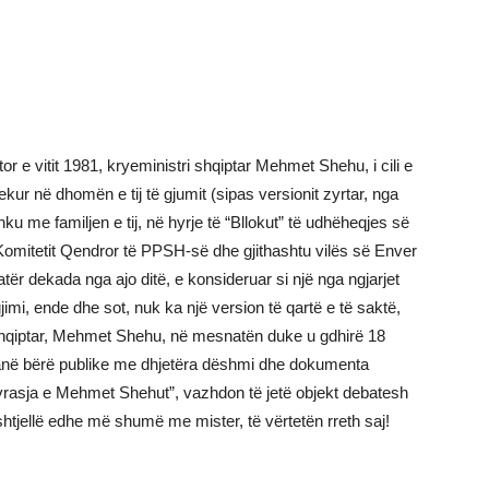
or e vitit 1981, kryeministri shqiptar Mehmet Shehu, i cili e
ekur në dhomën e tij të gjumit (sipas versionit zyrtar, nga
ku me familjen e tij, në hyrje të “Bllokut” të udhëheqjes së
Komitetit Qendror të PPSH-së dhe gjithashtu vilës së Enver
 dekada nga ajo ditë, e konsideruar si një nga ngjarjet
jimi, ende dhe sot, nuk ka një version të qartë e të saktë,
 shqiptar, Mehmet Shehu, në mesnatën duke u gdhirë 18
, janë bërë publike me dhjetëra dëshmi dhe dokumenta
tëvrasja e Mehmet Shehut”, vazhdon të jetë objekt debatesh
jellë edhe më shumë me mister, të vërtetën rreth saj!