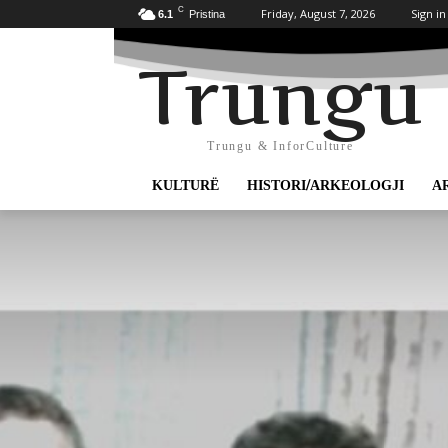
C
Friday, August 7, 2026
Sign in
6.1
Pristina
Trungu
Trungu & InforCulture
KULTURË
HISTORI/ARKEOLOGJI
A