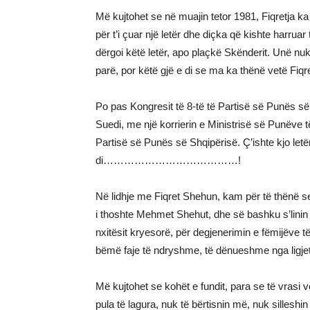
Më kujtohet se në muajin tetor 1981, Fiqretja ka 
për t’i çuar një letër dhe diçka që kishte harrua
dërgoi këtë letër, apo plaçkë Skënderit. Unë nu
parë, por këtë gjë e di se ma ka thënë vetë
Po pas Kongresit të 8-të të Partisë së Punës së 
Suedi, me një korrierin e Ministrisë së Punëve t
Partisë së Punës së Shqipërisë. Ç’ishte kjo letë
di…………………………………!
Në lidhje me Fiqret Shehun, kam për të thënë se 
i thoshte Mehmet Shehut, dhe së bashku s’lini
nxitësit kryesorë, për degjenerimin e fëmijëve të
bëmë faje të ndryshme, të dënueshme 
Më kujtohet se kohët e fundit, para se të vrasi
pula të lagura, nuk të bërtisnin më, nuk sille