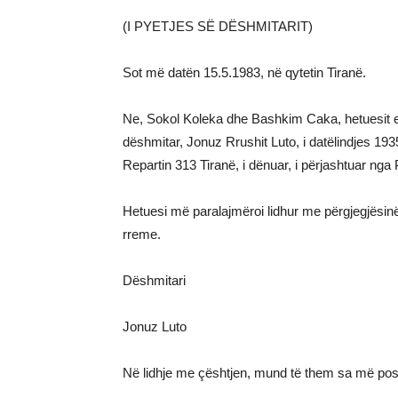
(I PYETJES SË DËSHMITARIT)
Sot më datën 15.5.1983, në qytetin Tiranë.
Ne, Sokol Koleka dhe Bashkim Caka, hetuesit 
dëshmitar, Jonuz Rrushit Luto, i datëlindjes 1
Repartin 313 Tiranë, i dënuar, i përjashtuar 
Hetuesi më paralajmëroi lidhur me përgjegjësinë
rreme.
Dëshmitari
Jonuz Luto
Në lidhje me çështjen, mund të them sa më pos