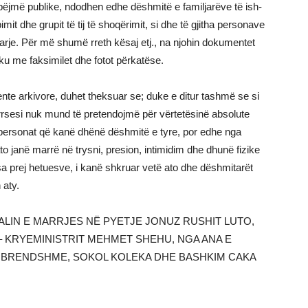
bëjmë publike, ndodhen edhe dëshmitë e familjarëve të ish-
it dhe grupit të tij të shoqërimit, si dhe të gjitha personave
gjarje. Për më shumë rreth kësaj etj., na njohin dokumentet
shku me faksimilet dhe fotot përkatëse.
e arkivore, duhet theksuar se; duke e ditur tashmë se si
kurrsesi nuk mund të pretendojmë për vërtetësinë absolute
a personat që kanë dhënë dëshmitë e tyre, por edhe nga
ato janë marrë në trysni, presion, intimidim dhe dhunë fizike
sa prej hetuesve, i kanë shkruar vetë ato dhe dëshmitarët
 aty.
LIN E MARRJES NË PYETJE JONUZ RUSHIT LUTO,
 – KRYEMINISTRIT MEHMET SHEHU, NGA ANA E
Ë BRENDSHME, SOKOL KOLEKA DHE BASHKIM CAKA