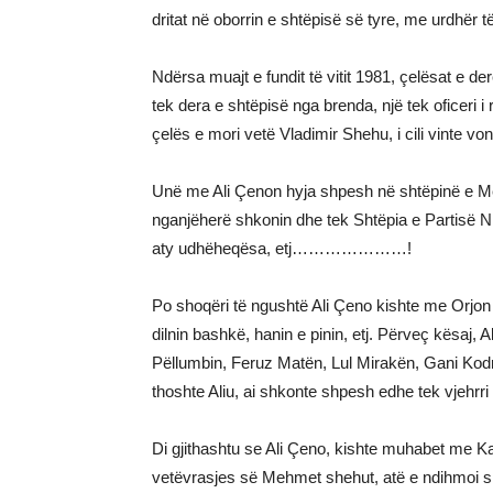
dritat në oborrin e shtëpisë së tyre, me urdhër t
Ndërsa muajt e fundit të vitit 1981, çelësat e 
tek dera e shtëpisë nga brenda, një tek oficeri i 
çelës e mori vetë Vladimir Shehu, i cili vi
Unë me Ali Çenon hyja shpesh në shtëpinë e Me
nganjëherë shkonin dhe tek Shtëpia e Partisë Nr.
aty udhëheqësa, etj…………………!
Po shoqëri të ngushtë Ali Çeno kishte me Orjon
dilnin bashkë, hanin e pinin, etj. Përveç kësaj,
Pëllumbin, Feruz Matën, Lul Mirakën, Gani Kodrë
thoshte Aliu, ai shkonte shpesh edhe t
Di gjithashtu se Ali Çeno, kishte muhabet me K
vetëvrasjes së Mehmet shehut, atë e ndihmoi sh